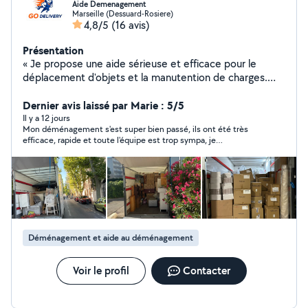
Aide Demenagement
Marseille (Dessuard-Rosiere)
4,8/5
(16 avis)
Présentation
« Je propose une aide sérieuse et efficace pour le
déplacement d'objets et la manutention de charges.
Disponible, ponctuel et rigoureux. N'hésitez pas à me
contacter pour plus d'informations. »
Dernier avis laissé par Marie : 5/5
Il y a 12 jours
Mon déménagement s'est super bien passé, ils ont été très
efficace, rapide et toute l'équipe est trop sympa, je
recommande vivement pour votre déménagement. Merci
beaucoup encore
Déménagement et aide au déménagement
Voir le profil
Contacter