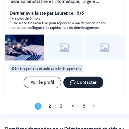
l'aide administrative et informatique, lui gère
déménagement, jardinage, nettoyage, petits travaux,
garde d'animaux. Bien-être : je propose aussi des cours
Dernier avis laissé par Laurence : 5/5
de yoga et meditation. Rapides, ponctuels, efficaces on
Il y a plus de 6 mois
Suzie a été très réactive pour répondre à ma demande et son
s'adapte à vous !!
mari et son collègue très rapides lors du déménagement.
Déménagement et aide au déménagement
Voir le profil
Contacter
1
2
3
4
5
Page
suivante
Dernières demandes pour Déménagement et aide au