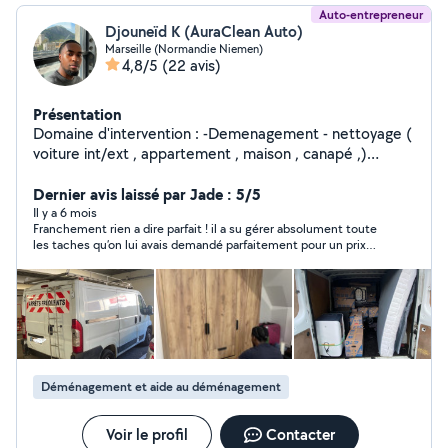
Auto-entrepreneur
Djouneïd K (AuraClean Auto)
Marseille (Normandie Niemen)
4,8/5
(22 avis)
Présentation
Domaine d'intervention : -Demenagement - nettoyage (
voiture int/ext , appartement , maison , canapé ,)
Société : Aura Clean Le sérieux , le dynamisme et
l'adaptabilité sont ce qui me caractérise le plus .
Dernier avis laissé par Jade : 5/5
Matériel à disposition : / voiture -perceuse/visseuse ,
Il y a 6 mois
Franchement rien a dire parfait ! il a su gérer absolument toute
tournevis / marteau / - pince . Clé à pan/clé à laine /
les taches qu’on lui avais demandé parfaitement pour un prix
pince coupante / clé à molette / clé plate, - Injecteur
très raisonnable. merci beaucoup a lui
extracteur/machine à vapeur /aspirateur Je suis
étudiant en grande école de commerce . Je travaille
assez régulièrement en entreprise ( durant les vacances
scolaire ) notamment dans un magasin de bricolage (
Weldom ) filiale de LeRoyMerlin . Discret et toujours
souriant ! Je serai accomplir les missions qu'on pourra
Déménagement et aide au déménagement
m'assigner .
Voir le profil
Contacter