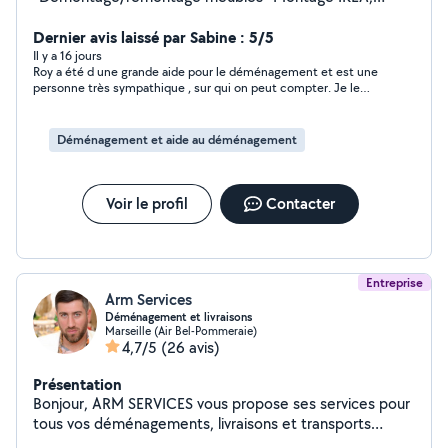
Conforama, But *Déplacement de meubles
*Débarrassage cave/garage Bonjour, Homme sérieux,
Dernier avis laissé par Sabine : 5/5
motivé et soigneux, je propose mes services avec
Il y a 16 jours
Roy a été d une grande aide pour le déménagement et est une
professionnalisme et fiabilité. Ponctuel, à l'écoute et
personne très sympathique , sur qui on peut compter. Je le
attentif aux détails, je m'engage à réaliser chaque
recommande vivement .
prestation avec sérieux et dans le respect de vos
attentes. Que ce soit pour un besoin ponctuel ou
Déménagement et aide au déménagement
régulier, je mets mon expérience et mon savoir-faire à
votre service afin de vous apporter une solution efficace
et de qualité. N'hésitez pas à me contacter, je serai
Voir le profil
Contacter
heureux de vous accompagner dans vos projets.
Entreprise
Arm Services
Déménagement et livraisons
Marseille (Air Bel-Pommeraie)
4,7/5
(26 avis)
Présentation
Bonjour, ARM SERVICES vous propose ses services pour
tous vos déménagements, livraisons et transports
divers. Nous vous garantissons un service rapide, fiable