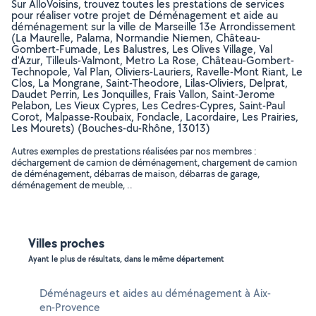
Sur AlloVoisins, trouvez toutes les prestations de services
pour réaliser votre projet de Déménagement et aide au
déménagement sur la ville de Marseille 13e Arrondissement
(La Maurelle, Palama, Normandie Niemen, Château-
Gombert-Fumade, Les Balustres, Les Olives Village, Val
d'Azur, Tilleuls-Valmont, Metro La Rose, Château-Gombert-
Technopole, Val Plan, Oliviers-Lauriers, Ravelle-Mont Riant, Le
Clos, La Mongrane, Saint-Theodore, Lilas-Oliviers, Delprat,
Daudet Perrin, Les Jonquilles, Frais Vallon, Saint-Jerome
Pelabon, Les Vieux Cypres, Les Cedres-Cypres, Saint-Paul
Corot, Malpasse-Roubaix, Fondacle, Lacordaire, Les Prairies,
Les Mourets) (Bouches-du-Rhône, 13013)
Autres exemples de prestations réalisées par nos membres :
déchargement de camion de déménagement, chargement de camion
de déménagement, débarras de maison, débarras de garage,
déménagement de meuble, ..
Villes proches
Ayant le plus de résultats, dans le même département
Déménageurs et aides au déménagement à Aix-
en-Provence