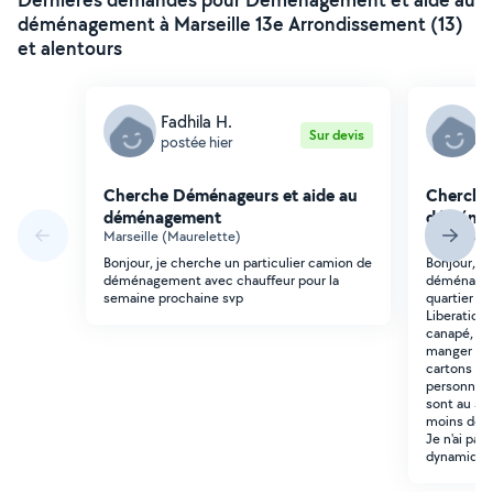
déménagement à Marseille 13e Arrondissement (13)
et alentours
Fadhila H.
L
Sur devis
postée hier
p
Cherche Déménageurs et aide au
Cherche
déménagement
déména
Marseille (Maurelette)
Marseille (
Bonjour, je cherche un particulier camion de
Bonjour, J'
déménagement avec chauffeur pour la
déménagem
semaine prochaine svp
quartier ch
Liberation. 
canapé, 2 a
manger et 
cartons et 
personnes 
sont au 3e 
moins de 2
Je n'ai pa
dynamiques