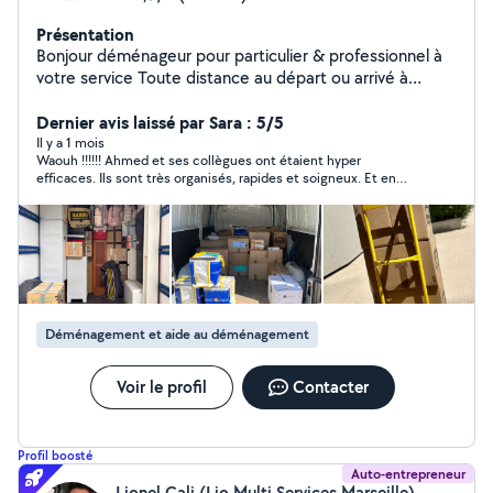
Présentation
Bonjour déménageur pour particulier & professionnel à
votre service Toute distance au départ ou arrivé à
Marseille Les différents avis confirmeront la qualité de
l'ensemble de mes prestations Outillé pour tout vos
Dernier avis laissé par Sara : 5/5
démontages et remontages Couvertures, housses pour
Il y a 1 mois
Waouh !!!!!! Ahmed et ses collègues ont étaient hyper
matelas, planche à roulettes, diable.. Prix attractif !
efficaces. Ils sont très organisés, rapides et soigneux. Et en
N'hésitez pas à me contacter ou à m'envoyer votre
plus de ça, très sympathiques ! Malgré des conditions
numéro pour plus d'informations. Mon numéro s'affiche
compliquées (cinq étages sans ascenseur) et une arrivée dans
en haut à droite de la conversation
un village, ils ont fait le chargement en un temps record et
tout est arrivé parfaitement à bon port. Je recommande
Ahmed à 100% !
Déménagement et aide au déménagement
Voir le profil
Contacter
Profil boosté
Auto-entrepreneur
Lionel Cali (Lio Multi Services Marseille)