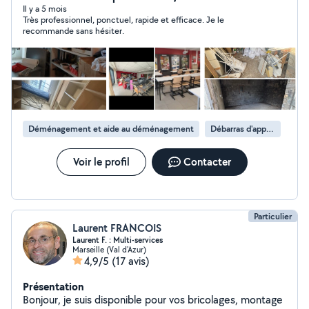
après un départ, une succession, un logement très
Il y a 5 mois
Très professionnel, ponctuel, rapide et efficace. Je le
encombré ou simplement pour faire de la place, je
recommande sans hésiter.
m'occupe de tout du début à la fin. Tri, manutention,
chargement, évacuation vous n'avez rien à gérer. Je
travaille sérieusement, rapidement et proprement. Mon
objectif est simple : vous libérer d'un poids et vous
rendre un espace vide et propre. Devis gratuit et
réponse rapide. Contact en message privé Julien SOS
Services
Déménagement et aide au déménagement
Débarras d'appartement
Voir le profil
Contacter
Particulier
Laurent FRANCOIS
Laurent F. : Multi-services
Marseille (Val d'Azur)
4,9/5
(17 avis)
Présentation
Bonjour, je suis disponible pour vos bricolages, montage