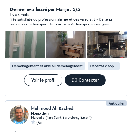
Dernier avis laissé par Marija : 5/5
Il y a 4 mois
Très satisfaite du professionnalisme et des valeurs. BMR a tenu
parole pour le transport de mon canapé. Transporté avec grand
soin. Professionnel et très aimable. Je referai appel à eux sans
hésiter. Grand merci à vous.
Déménagement et aide au déménagement
Débarras d'appartement
Voir le profil
Contacter
Particulier
Mahmoud Ali Rachedi
Momo dem
Marseille (Parc Saint-Barthelemy S.n.c.f.)
-/5