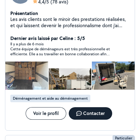
4,4/5
(78 avis)
Présentation
Les avis clients sont le miroir des prestations réalisées,
et qui laissent devenir le professionnalisme dont j'ai
toujours fait preuve avec mon équipe lors des missions
que vous pourrez me confiez. Expérimenté et à l'écoute,
Dernier avis laissé par Celine : 5/5
c'est l'équipe qu'il vous faut,
Il y a plus de 6 mois
Cette équipe de déménageurs est très professionnelle et
efficiente. Elle a su travailler en bonne collaboration afin
d'optimiser la contenance du véhicule. Rapide et efficace, elle
maîtrise l'art du rangement dans son outil de travail. Je
recommande vivement. De plus, les 3 jeunes gaillards
courageux se sont montrés très sympathiques. Et malgré que
le trajet ait été très long, ils ont même pris de mes nouvelles.
Merci Aouaiti déménagement
Déménagement et aide au déménagement
Voir le profil
Contacter
Particulier