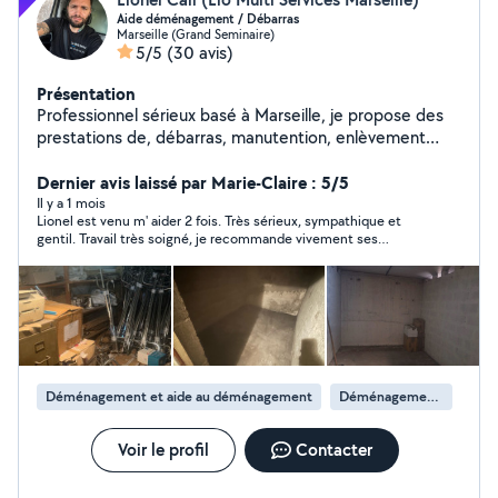
Aide déménagement / Débarras
Marseille (Grand Seminaire)
5/5
(30 avis)
Présentation
Professionnel sérieux basé à Marseille, je propose des
prestations de, débarras, manutention, enlèvement
d'encombrants, gravats et passages en déchetterie sur
Marseille et alentours (Bouches-du-Rhône). Service
Dernier avis laissé par Marie-Claire : 5/5
rapide, soigné et à prix raisonnable, avec devis clair à
Il y a 1 mois
Lionel est venu m' aider 2 fois. Très sérieux, sympathique et
l'avance. Petits budgets bienvenus : si vous pouvez aider
gentil. Travail très soigné, je recommande vivement ses
à la manutention, je peux proposer des tarifs encore
services.
plus avantageux. Maison, appartement, cave, garage,
vide-grenier, objets HS ou à revaloriser : chaque
demande est étudiée avec sérieux. Contactez-moi par
téléphone ou SMS via l'application pour échanger
simplement sur vos besoins.
Déménagement et aide au déménagement
Déménagement de maison
Voir le profil
Contacter