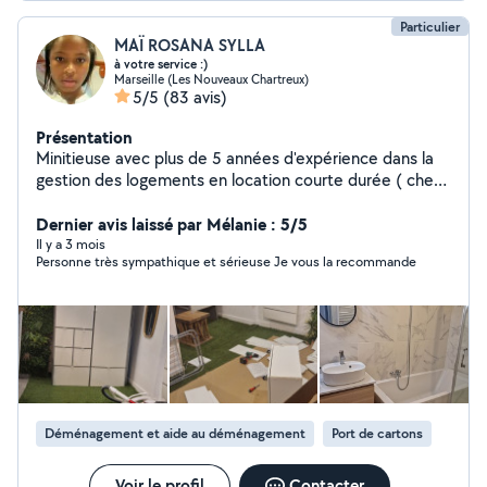
Particulier
MAÏ ROSANA SYLLA
à votre service :)
Marseille (Les Nouveaux Chartreux)
5/5
(83 avis)
Présentation
Minitieuse avec plus de 5 années d'expérience dans la
gestion des logements en location courte durée ( check
in, check out, ménage, linge, réappro,...), c'est avec
plaisir que je mettrai mes services à votre disposition. :)
Dernier avis laissé par Mélanie : 5/5
Je suis également disponible pour les ménages
Il y a 3 mois
Personne très sympathique et sérieuse Je vous la recommande
ponctuels , ménages de fin de chantier, ménage de
logement insalubre... J'ai tout le matériel ménager pro (
aspirateur pro karcher, autolaveuse, lave vitre karcher,
nettoyeur haute pression karcher...) Au plaisir de
collaborer avec vous
Déménagement et aide au déménagement
Port de cartons
Voir le profil
Contacter