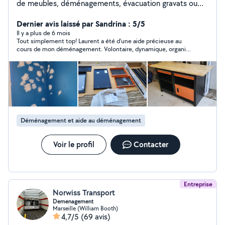
de meubles, déménagements, évacuation gravats ou
encombrants, jardinage, travaux de peinture, petite
plomberie ou vous aider dans vos travaux si vous avez
Dernier avis laissé par Sandrina : 5/5
besoin d'une deuxième paire de bras! . Véhiculé, fiable,
Il y a plus de 6 mois
Tout simplement top! Laurent a été d'une aide précieuse au
sérieux.
cours de mon déménagement. Volontaire, dynamique, organis.
Je recommande vivement.
Déménagement et aide au déménagement
Voir le profil
Contacter
Entreprise
Norwiss Transport
Demenagement
Marseille (William Booth)
4,7/5
(69 avis)