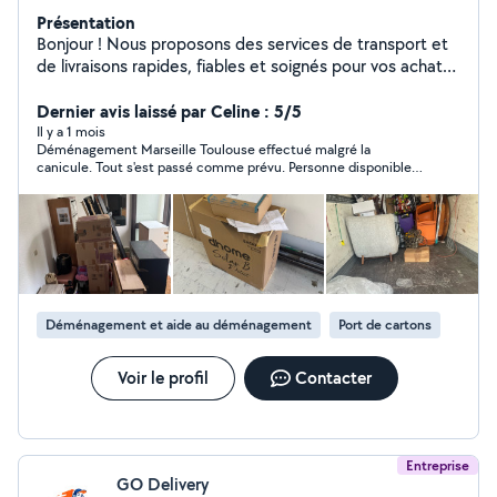
Présentation
Bonjour ! Nous proposons des services de transport et
de livraisons rapides, fiables et soignés pour vos achats
chez IKEA, BUT et Conforama. Nous assurons
également , et cela depuis 8 ans, des prestations de
Dernier avis laissé par Celine : 5/5
déménagement adaptées à vos besoins, avec une prise
Il y a 1 mois
Déménagement Marseille Toulouse effectué malgré la
en charge complète de vos meubles et effets
canicule. Tout s'est passé comme prévu. Personne disponible
personnels. Qualité rapport/prix , ponctualité et
et excellente communication.
satisfaction client sont au cœur de notre engagement.
Déménagement et aide au déménagement
Port de cartons
Voir le profil
Contacter
Entreprise
GO Delivery