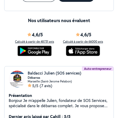
Nos utilisateurs nous évaluent
4,6/5
4,6/5
Calculé à partir de 48731 avis
Calculé à partir de 66000 avis
Auto-entrepreneur
Baldacci Julien (SOS services)
Débarras
Marseille (Saint-Jerome Pelabon)
5/5
(7 avis)
Présentation
Bonjour Je m'appelle Julien, fondateur de SOS Services,
spécialisé dans le débarras complet. Je vous propose
mes services pour vider : maisons appartements caves
garages greniers locaux professionnels Que ce soit
Dernier avis laissé par Cahill : 5/5