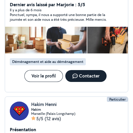
n'hésitez pas ce sera un plaisir de vous aider. je suis
Dernier avis laissé par Marjorie : 5/5
sérieux, ponctuel et sympathique.
Il y a plus de 6 mois
Ponctuel, sympa, il nous a supporté une bonne partie de la
journée et son aide nous a été très précieuse. Mille mercis.
Déménagement et aide au déménagement
Voir le profil
Contacter
Particulier
Hakim Henni
Hakim
Marseille (Palais Longchamp)
5/5
(12 avis)
Présentation