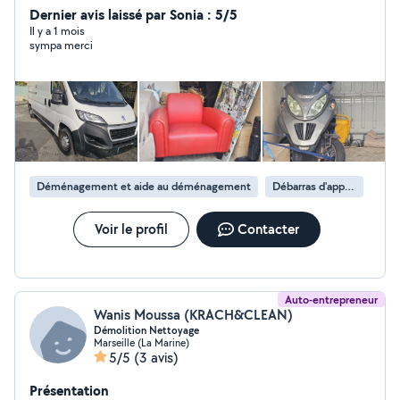
et soigné, réalisé avec sérieux et professionnalisme.
Dernier avis laissé par Sonia : 5/5
Votre satisfaction est notre priorité. N'hésitez pas à
Il y a 1 mois
sympa merci
nous contacter pour toute demande d'information ou
de devis. Bien cordialement, ARM SERVICES
Déménagement et aide au déménagement
Débarras d'appartement
Voir le profil
Contacter
Auto-entrepreneur
Wanis Moussa (KRACH&CLEAN)
Démolition Nettoyage
Marseille (La Marine)
5/5
(3 avis)
Présentation