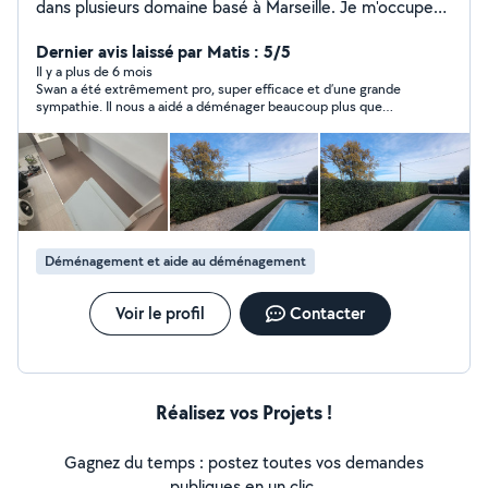
dans plusieurs domaine basé à Marseille. Je m'occupe
de l'entretien de votre jardins, et de petit travaux
d'électricité de plomberie peinture placo... afin de
Dernier avis laissé par Matis : 5/5
répondre à divers besoins de mes clients. J'interviens
Il y a plus de 6 mois
Swan a été extrêmement pro, super efficace et d’une grande
aussi pour le débarras de chantiers et de tout autre
sympathie. Il nous a aidé a déménager beaucoup plus que
chose, offrant ainsi une solution complète pour tous vos
prévu et a vraiment contribué à bon déroulement de notre
projets.
emménagement. Je recommande sans hésiter à 100% !
Déménagement et aide au déménagement
Voir le profil
Contacter
Réalisez vos Projets !
Gagnez du temps : postez toutes vos demandes
publiques en un clic.