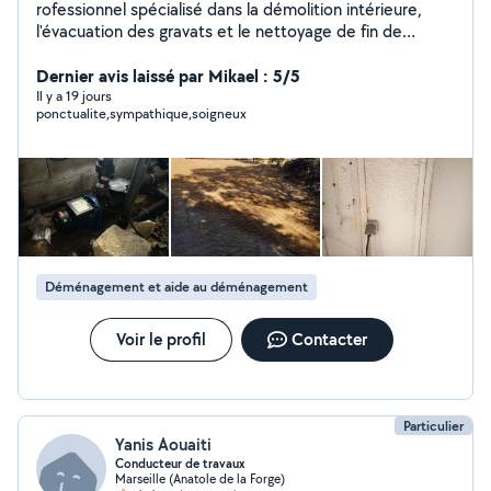
rofessionnel spécialisé dans la démolition intérieure,
l'évacuation des gravats et le nettoyage de fin de
chantier. J'interviens auprès des particuliers, artisans et
professionnels pour : Démolition de cloisons non
Dernier avis laissé par Mikael : 5/5
porteuses Dépose de cuisines et salles de bain Retrait
Il y a 19 jours
ponctualite,sympathique,soigneux
de carrelage, parquet, faux plafonds et revêtements
Débarras de gravats, matériaux et encombrants
Évacuation des déchets de chantier Nettoyage complet
après travaux Remise en état avant réception, location
ou vente Sérieux, réactif et équipé pour les chantiers de
rénovation, appartements, maisons, locaux
commerciaux et bureaux. Devis gratuit et facture
disponible.
Déménagement et aide au déménagement
Voir le profil
Contacter
Particulier
Yanis Aouaiti
Conducteur de travaux
Marseille (Anatole de la Forge)