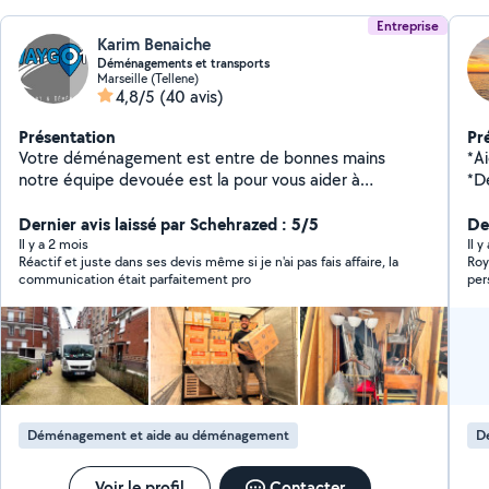
Entreprise
Karim Benaiche
Déménagements et transports
Marseille (Tellene)
4,8/5
(40 avis)
Présentation
Pr
Votre déménagement est entre de bonnes mains
*A
notre équipe devouée est la pour vous aider à
*D
démarrer une nouvelle étape de votre vie Waygo13
Co
Dernier avis laissé par Schehrazed : 5/5
*Déba
Der
mo
Il y a 2 mois
Il y
Réactif et juste dans ses devis même si je n'ai pas fais affaire, la
Roy a 
pro
communication était parfaitement pro
per
att
rec
pr
attentes. Que 
ré
vo
efficac
se
Déménagement et aide au déménagement
D
Voir le profil
Contacter