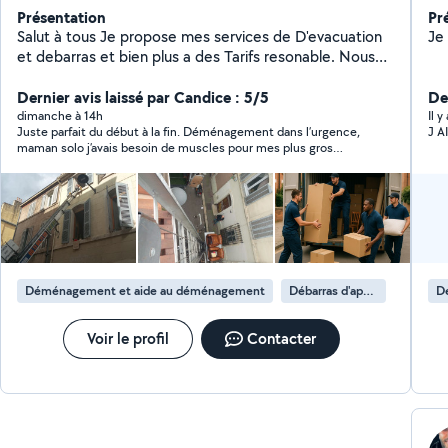
Présentation
Pr
Salut à tous Je propose mes services de D'evacuation
et debarras et bien plus a des Tarifs resonable. Nous
sommes Costauds , Minutieux et Soigneux et bien
évidemment avec le sourire. Votre Démé..... et le
Dernier avis laissé par Candice : 5/5
Der
nôtre, Équipements complet pour mener à bien votre
dimanche à 14h
Il 
Juste parfait du début à la fin. Déménagement dans l’urgence,
J 
démé.... en toute sécurité et sérénité . urgente rapide
maman solo j’avais besoin de muscles pour mes plus gros
c'est OK A très vite
meubles à descendre du 3e etage avec des escaliers étroits.
Popeye s’est montré ultra efficace, précautionneux et très
sympathique. Je recommande à 200% les yeux fermés.
Déménagement et aide au déménagement
Débarras d'appartement
D
Voir le profil
Contacter