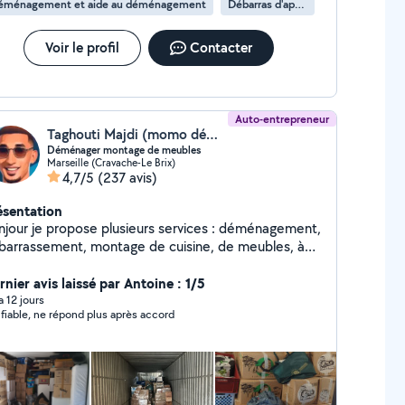
éménagement et aide au déménagement
Débarras d'appartement
Voir le profil
Contacter
Auto-entrepreneur
Taghouti Majdi (momo déménagement)
Déménager montage de meubles
Marseille (Cravache-Le Brix)
4,7/5
(237 avis)
ésentation
our je propose plusieurs services : déménagement,
barrassement, montage de cuisine, de meubles, à
x raisonnable. Je suis également peintre
ofessionnel. N' hésitez pas à me contacter, merci
nier avis laissé par Antoine : 1/5
avance
 a 12 jours
 fiable, ne répond plus après accord