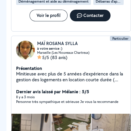
Déménagement et aide au déménagement
Débarras d'appartement
Voir le profil
Contacter
Particulier
MAÏ ROSANA SYLLA
à votre service :)
Marseille (Les Nouveaux Chartreux)
5/5
(83 avis)
Présentation
Minitieuse avec plus de 5 années d'expérience dans la
gestion des logements en location courte durée (
check in, check out, ménage, linge, réappro,...), c'est
avec plaisir que je mettrai mes services à votre
Dernier avis laissé par Mélanie : 5/5
disposition. :) Je suis également disponible pour les
Il y a 3 mois
Personne très sympathique et sérieuse Je vous la recommande
ménages ponctuels , ménages de fin de chantier,
ménage de logement insalubre... J'ai tout le matériel
ménager pro ( aspirateur pro karcher, autolaveuse, lave
vitre karcher, nettoyeur haute pression karcher...) Au
plaisir de collaborer avec vous