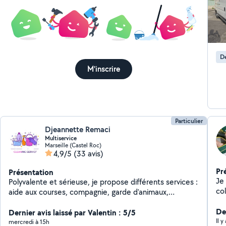
D
M'inscrire
Particulier
Djeannette Remaci
Multiservice
Marseille (Castel Roc)
4,9/5
(33 avis)
Pr
Présentation
Je
Polyvalente et sérieuse, je propose différents services :
col
aide aux courses, compagnie, garde d'animaux,
repassage, taxi, livraison de colis, location de diable Je
De
propose un service de transport fiable et rapide sur
Dernier avis laissé par Valentin : 5/5
Il y
Marseille Ponctuelle, réactive et toujours prête à
mercredi à 15h