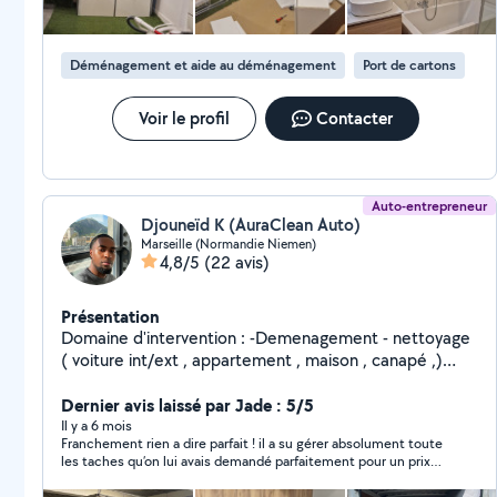
Déménagement et aide au déménagement
Port de cartons
Voir le profil
Contacter
Auto-entrepreneur
Djouneïd K (AuraClean Auto)
Marseille (Normandie Niemen)
4,8/5
(22 avis)
Présentation
Domaine d'intervention : -Demenagement - nettoyage
( voiture int/ext , appartement , maison , canapé ,)
Société : Aura Clean Le sérieux , le dynamisme et
l'adaptabilité sont ce qui me caractérise le plus .
Dernier avis laissé par Jade : 5/5
Matériel à disposition : / voiture -perceuse/visseuse ,
Il y a 6 mois
Franchement rien a dire parfait ! il a su gérer absolument toute
tournevis / marteau / - pince . Clé à pan/clé à laine /
les taches qu’on lui avais demandé parfaitement pour un prix
pince coupante / clé à molette / clé plate, - Injecteur
très raisonnable. merci beaucoup a lui
extracteur/machine à vapeur /aspirateur Je suis