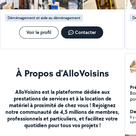
Déménagement et aide au déménagement
D
Voir le profil
Contacter
À Propos d’AlloVoisins
Pr
AlloVoisins est la plateforme dédiée aux
Bo
prestations de services et à la location de
po
matériel à proximité de chez vous ! Rejoignez
div
notre communauté de 4,5 millions de membres,
et 
Der
Vot
Il y
professionnels et particuliers, et facilitez votre
sym
no
quotidien pour tous vos projets !
de