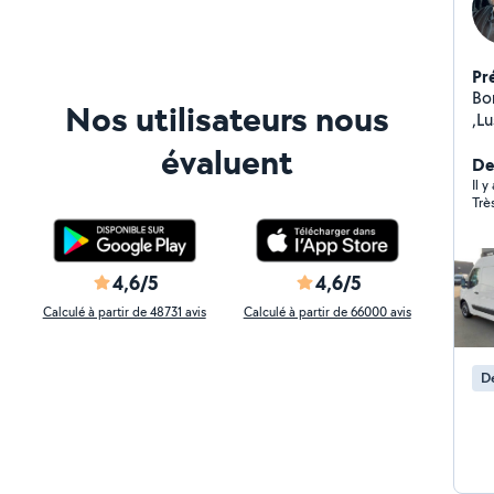
Pr
Bo
Nos utilisateurs nous
,Lu
n'
évaluent
Der
Il y
Trè
4,6/5
4,6/5
Calculé à partir de 48731 avis
Calculé à partir de 66000 avis
D