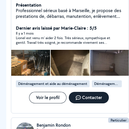
Présentation
Professionnel sérieux basé à Marseille, je propose des
prestations de, débarras, manutention, enlèvement
d'encombrants, gravats et passages en déchetterie sur
Marseille et alentours (Bouches-du-Rhône). Service
Dernier avis laissé par Marie-Claire : 5/5
rapide, soigné et à prix raisonnable, avec devis clair à
Il y a 1 mois
Lionel est venu m' aider 2 fois. Très sérieux, sympathique et
l'avance. Petits budgets bienvenus : si vous pouvez
gentil. Travail très soigné, je recommande vivement ses
aider à la manutention, je peux proposer des tarifs
services.
encore plus avantageux. Maison, appartement, cave,
garage, vide-grenier, objets HS ou à revaloriser :
chaque demande est étudiée avec sérieux. Contactez-
moi par téléphone ou SMS via l'application pour
échanger simplement sur vos besoins.
Déménagement et aide au déménagement
Déménagement de maison
Voir le profil
Contacter
Particulier
Benjamin Rondon