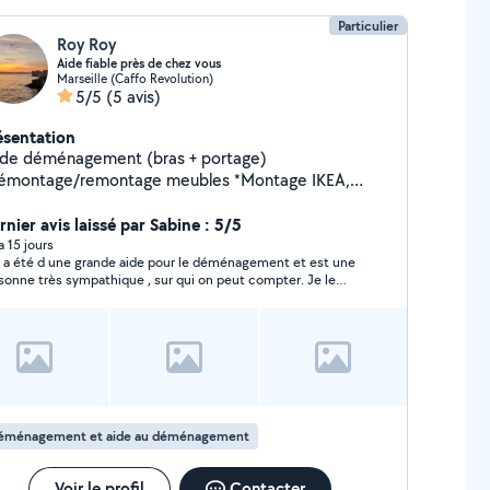
Particulier
Roy Roy
Aide fiable près de chez vous
Marseille (Caffo Revolution)
5/5
(5 avis)
ésentation
ide déménagement (bras + portage)
émontage/remontage meubles *Montage IKEA,
nforama, But *Déplacement de meubles
rrassage cave/garage Bonjour, Homme sérieux,
nier avis laissé par Sabine : 5/5
tivé et soigneux, je propose mes services avec
 a 15 jours
été d une grande aide pour le déménagement et est une
fessionnalisme et fiabilité. Ponctuel, à l'écoute et
sonne très sympathique , sur qui on peut compter. Je le
entif aux détails, je m'engage à réaliser chaque
ommande vivement .
estation avec sérieux et dans le respect de vos
ce soit pour un besoin ponctuel ou
gulier, je mets mon expérience et mon savoir-faire à
tre service afin de vous apporter une solution
e et de qualité. N'hésitez pas à me contacter, je
rai heureux de vous accompagner dans vos projets.
éménagement et aide au déménagement
Voir le profil
Contacter