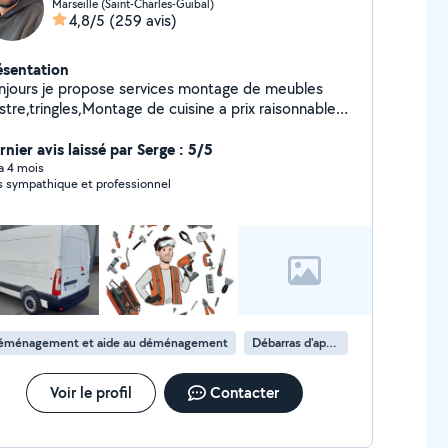
Marseille (Saint-Charles-Guibal)
4,8/5
(259 avis)
ésentation
njours je propose services montage de meubles
stre,tringles,Montage de cuisine a prix raisonnable
hésitez pas a me contacter merci d'avance
nier avis laissé par Serge : 5/5
 a 4 mois
s sympathique et professionnel
éménagement et aide au déménagement
Débarras d'appartement
Voir le profil
Contacter