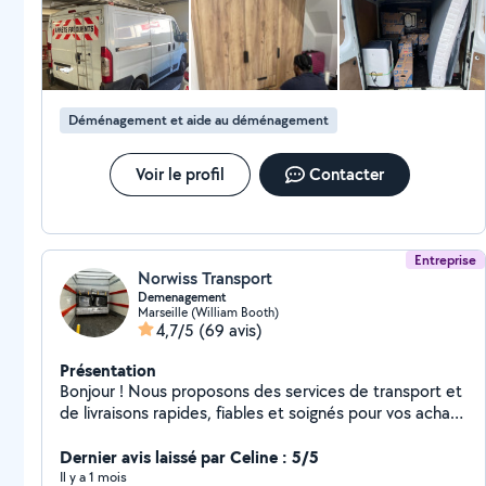
étudiant en grande école de commerce . Je travaille
assez régulièrement en entreprise ( durant les
vacances scolaire ) notamment dans un magasin de
bricolage ( Weldom ) filiale de LeRoyMerlin . Discret et
toujours souriant ! Je serai accomplir les missions qu'on
Déménagement et aide au déménagement
pourra m'assigner .
Voir le profil
Contacter
Entreprise
Norwiss Transport
Demenagement
Marseille (William Booth)
4,7/5
(69 avis)
Présentation
Bonjour ! Nous proposons des services de transport et
de livraisons rapides, fiables et soignés pour vos achats
chez IKEA, BUT et Conforama. Nous assurons
également , et cela depuis 8 ans, des prestations de
Dernier avis laissé par Celine : 5/5
déménagement adaptées à vos besoins, avec une
Il y a 1 mois