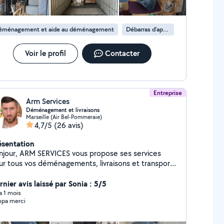
éménagement et aide au déménagement
Débarras d'appartement
Voir le profil
Contacter
Entreprise
Arm Services
Déménagement et livraisons
Marseille (Air Bel-Pommeraie)
4,7/5
(26 avis)
ésentation
njour, ARM SERVICES vous propose ses services
ur tous vos déménagements, livraisons et transports
ers. Nous vous garantissons un service rapide, fiable
soigné, réalisé avec sérieux et professionnalisme.
nier avis laissé par Sonia : 5/5
re satisfaction est notre priorité. N'hésitez pas à
 a 1 mois
pa merci
us contacter pour toute demande d'information ou
 devis. Bien cordialement, ARM SERVICES