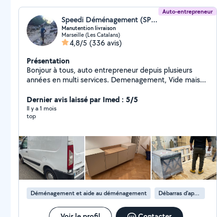
Auto-entrepreneur
Speedi Déménagement (SPEEDI DEMENAGEMENT)
Manutention livraison
Marseille (Les Catalans)
4,8/5
(336 avis)
Présentation
Bonjour à tous, auto entrepreneur depuis plusieurs
années en multi services. Demenagement, Vide maison
Débarras caves et chantiers Mise en déchetterie
Intervention dans la région PACA et toute la France.
Dernier avis laissé par Imed : 5/5
Vous pouvez me contacter directement sur mon profil,
Il y a 1 mois
top
je serais ravi de vous faciliter ces tâches. Manutention
montage de meubles livraison déménagement etc
Déménagement et aide au déménagement
Débarras d'appartement
Voir le profil
Contacter