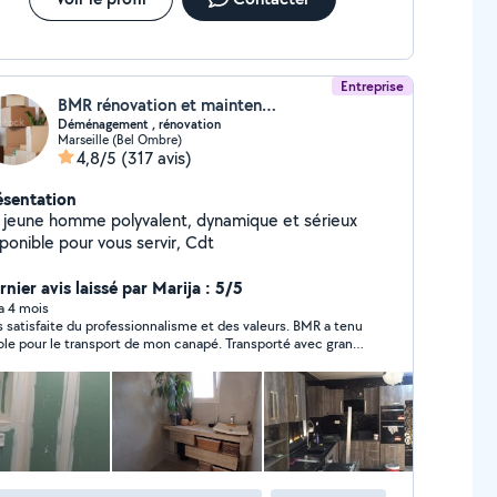
Entreprise
BMR rénovation et maintenance
Déménagement , rénovation
Marseille (Bel Ombre)
4,8/5
(317 avis)
ésentation
 jeune homme polyvalent, dynamique et sérieux
ponible pour vous servir, Cdt
nier avis laissé par Marija : 5/5
 a 4 mois
s satisfaite du professionnalisme et des valeurs. BMR a tenu
ole pour le transport de mon canapé. Transporté avec grand
n. Professionnel et très aimable. Je referai appel à eux sans
hésiter. Grand merci à vous.