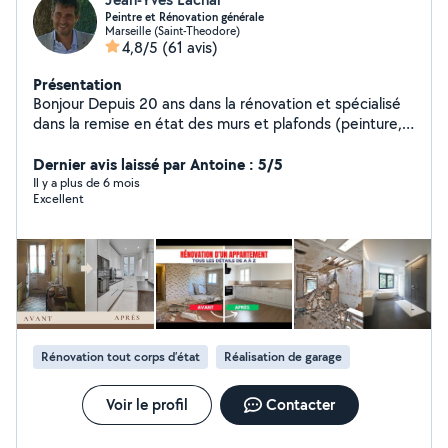
Peintre et Rénovation générale
Marseille (Saint-Theodore)
4,8/5
(61 avis)
Présentation
Bonjour Depuis 20 ans dans la rénovation et spécialisé
dans la remise en état des murs et plafonds (peinture,
enduit,tapisserie,dégâts des eaux) travaillant également
en collaboration avec les assurances pour les sinistres (
Dernier avis laissé par Antoine : 5/5
envoie ee devis aux assurances) vous pouvez faire appel
Il y a plus de 6 mois
Excellent
à moi pour tous types de travaux : Peinture,
Plâtrerie,placo, carrelage,parquet, maçonnerie,montage
de meubles,pose cuisine,rénovation salle de bain,
plomberie et électricité.
Rénovation tout corps d’état
Réalisation de garage
Voir le profil
Contacter