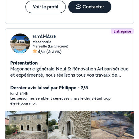
Voir le profil
Contacter
Entreprise
ELYAMAGE
Maconnerie
Marseille (La Glaciere)
4/5
(3 avis)
Présentation
Maçonnerie générale Neuf & Rénovation Artisan sérieux
et expérimenté, nous réalisons tous vos travaux de
maçonnerie avec soin : construction, rénovation,
extensions, dalles béton, murs, clôtures, terrasses,
Dernier avis laissé par Philippe : 2/5
ouvertures, carrelage et finitions. Travail de qualité,
lundi à 14h
Les personnes semblent sérieuses, mais le devis était trop
respect des délais et devis gratuit. Votre satisfaction
élevé pour moi.
est notre priorité.