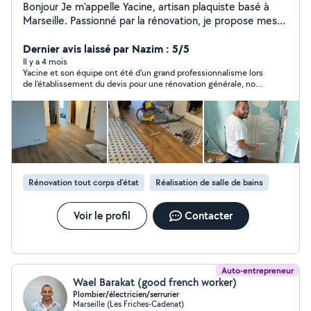
Bonjour Je m'appelle Yacine, artisan plaquiste basé à
Marseille. Passionné par la rénovation, je propose mes
services pour vos travaux : Pose de placo, cloisons et
faux plafonds Enduits, bandes et peinture Pose de
Dernier avis laissé par Nazim : 5/5
parquet et carrelage Aménagement intérieur et finitions
Il y a 4 mois
Yacine et son équipe ont été d'un grand professionnalisme lors
Mon objectif : un résultat propre, durable et à votre
de l'établissement du devis pour une rénovation générale, nous
goût Contactez-moi pour discuter de votre projet, je
n'avons malheureusement pas fait affaire mais l'expertise est
réponds rapidement ! Vous pouvez jeter un œil à mes
évidente en plus de la réactivité, la disponibilité et le conseil
avis clients (5) ainsi qu'à mes photos de réalisations
(le tout avec le grand sourire). Bonne continuation !
pour voir la qualité de mon travail. Yacine Artisan tout
corps d'état
Rénovation tout corps d’état
Réalisation de salle de bains
Voir le profil
Contacter
Auto-entrepreneur
Wael Barakat (good french worker)
Plombier/électricien/serrurier
Marseille (Les Friches-Cadenat)