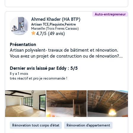
Auto-entrepreneur
Ahmed Khader (HA BTP)
Artisan TCE,Plaquiste,Peintre
Marseille (Trois Freres Carasso)
4,7/5
(49 avis)
Présentation
Artisan polyvalent- travaux de bâtiment et rénovation.
Vous avez un projet de construction ou de rénovation?
Je mets mon savoir-faire à votre service pour des
travaux soignés et durables: - Dalle en béton - pose de
Dernier avis laissé par Eddy : 5/5
placard - Bande à joints - Peinture intérieure et
Il y a 1 mois
très réactif et pro je recommande !
extérieure N'hésitez pas à m'appeler directement par
téléphone au zéro 753486863
Rénovation tout corps d’état
Rénovation d'appartement