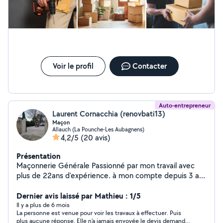
Voir le profil
Contacter
Auto-entrepreneur
Laurent Cornacchia (renovbati13)
Maçon
Allauch (La Pounche-Les Aubagnens)
4,2/5
(20 avis)
Présentation
Maçonnerie Générale Passionné par mon travail avec
plus de 22ans d'expérience. à mon compte depuis 3 ans
je mets à contribution tout mon savoir faire -spécialisé
dans les pose et rénovations de toutes types de toit -
Dernier avis laissé par Mathieu : 1/5
Maçonnerie générale neuf et rénovation - construction
Il y a plus de 6 mois
La personne est venue pour voir les travaux à effectuer. Puis
de maison -Charpente Couverture -Aménagement
plus aucune réponse. Elle n'a jamais envoyée le devis demandé,