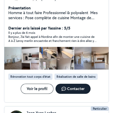
Présentation
Homme à tout faire Professionnel & polyvalent ️ Mes
services : Pose complète de cuisine Montage de
meubles dressing pax IKEA bureau tous types de
meubles Travaux de peinture & placo et tapisserie
Dernier avis laissé par Yassine : 5/5
Fixation de cadres, étagères, TV murale Électricité &
Il y a plus de 6 mois
Bonjour, J’ai fait appel à Nordine afin de monter une cuisine de
plomberie Pose de sol (PVC, lino, dalles clipsables)
A à Z Leroy merlin encastrée et franchement rien à dire allez y
Faïence Terrasse en bois Professionnel équipé de
les yeux fermés. Les finitions sont parfaites, le délai est
matériel de qualité Travail soigné, propre et précis
correct, et les prix sont correctes aussi par rapport au marché.
Intervention rapide Prix très compétitifs Contact : 07 60
Pour moi ce sera cinq étoile indiscutable.
54 22 l5 N'hésitez pas à me contacter pour un devis ou
des conseil
Rénovation tout corps d’état
Réalisation de salle de bains
Voir le profil
Contacter
Particulier
Jean-Yves Lachar