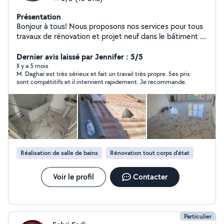
Présentation
Bonjour à tous! Nous proposons nos services pour tous
travaux de rénovation et projet neuf dans le bâtiment et
maison individuelle - Maçonnerie générale, plomberie,
électricité, carrelage, placo, parquet, toiture,
Dernier avis laissé par Jennifer : 5/5
charpente, peinture, soudure, gouttière, etanchéité,
Il y a 5 mois
M. Daghar est très sérieux et fait un travail très propre. Ses prix
salle de bain, plafond , isolation intérieure, extérieure,
sont compétitifs et il intervient rapidement. Je recommande.
façade poser des portes et fenêtres, on PVC, double
vitrage et boissons
Réalisation de salle de bains
Rénovation tout corps d’état
Voir le profil
Contacter
Particulier