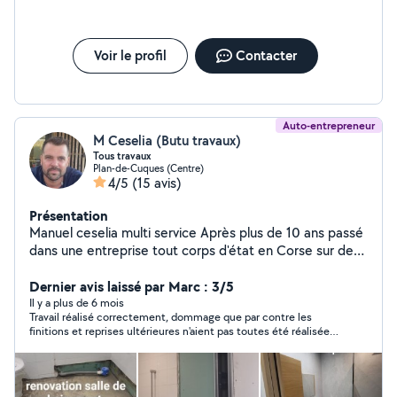
Voir le profil
Contacter
Auto-entrepreneur
M Ceselia (Butu travaux)
Tous travaux
Plan-de-Cuques (Centre)
4/5
(15 avis)
Présentation
Manuel ceselia multi service Après plus de 10 ans passé
dans une entreprise tout corps d'état en Corse sur des
construction haut de gamme. Tout travaux construction
de cabane
Dernier avis laissé par Marc : 3/5
Il y a plus de 6 mois
Travail réalisé correctement, dommage que par contre les
finitions et reprises ultérieures n'aient pas toutes été réalisées
correctement et surtout après plusieurs relances. Le travail
reste bien réalisé dans l'ensemble, de la destruction et
évacuation de l'existant à la nouvelle réalisation.