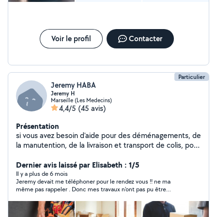
Voir le profil
Contacter
Particulier
Jeremy HABA
Jeremy H
Marseille (Les Medecins)
4,4/5
(45 avis)
Présentation
si vous avez besoin d'aide pour des déménagements, de
la manutention, de la livraison et transport de colis, pour
des petits travaux et de la maconnerie, du carrelage.
n'hésitez pas ce sera un plaisir de vous aider. je suis
Dernier avis laissé par Elisabeth : 1/5
sérieux, ponctuel et sympathique.
Il y a plus de 6 mois
Jeremy devait me téléphoner pour le rendez vous !! ne ma
même pas rappeler . Donc mes travaux n'ont pas pu être
effectuées .. Très déçu de cette personne. Pour moi c'est une
note de zéro..