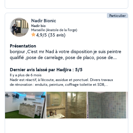
Particulier
Nadir Bionic
Nadir bio
Marseille (Anatole de la Forge)
4,9/5
(35 avis)
Présentation
bonjour ,C'est mr Nad à votre disposition je suis peintre
qualifié ,pose de carrelage, pose de placo, pose de
cuisine équipée,petits et gros bricolages, n'hésitez pas à
me contacter.
Dernier avis laissé par Hadjira : 5/5
Il y a plus de 6 mois
Nadir est réactif, à l’écoute, assidue et ponctuel. Divers travaux
de rénovation : enduits, peinture, coffrage toilette et SDB,
reprisé intégrale des enduits de la SDB, cornières murales.
Nous avons aimé son professionnalisme et les options
proposées. Nous ferons appel à lui avec plaisir pour la cuisine
et notre salon. Merci Nadir de nous avoir redonné confiance. À
très vite pour de nouveaux exploits!