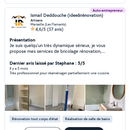
Auto-entrepreneur
Ismail Deddouche (idee&rénovation)
Artisans
Marseille (Les Flamants)
4,6/5
(57 avis)
Présentation
Je suis quelqu'un très dynamique sérieux, je vous
propose mes services de bricolage rénovation,
montage... Je suis à votre disposition pour touts les
travaux dans les meilleures conditions plus d'info
Dernier avis laissé par Stephane : 5/5
n'hésitez pas à me contacter Cordialement ismail
Il y a 5 mois
Très professionnel pour réaménager partiellement une cuisine.
Rénovation tout corps d’état
Réalisation de salle de bains