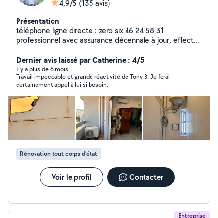
4,9/5
(135 avis)
Présentation
téléphone ligne directe : zero six 46 24 58 31
professionnel avec assurance décennale à jour, effectue
tout travaux dans la maison , 20 années d'expérience
dans mon bagage . Si besoin Téléphonez directement
Dernier avis laissé par Catherine : 4/5
Il y a plus de 6 mois
Travail impeccable et grande réactivité de Tony B. Je ferai
certainement appel à lui si besoin.
Rénovation tout corps d’état
Voir le profil
Contacter
Entreprise