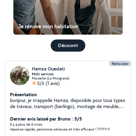
Je rénove mon habitation
Découvrir
Particulier
Hamza Oueslati
Multi services
Marseille (La Mongrane)
5/5
(1 avis)
Présentation
bonjour, je m'appelle Hamza, disponible pour tous types
de travaux, transport (berlingo), montage de meuble,
entretien de jardin, parquet, peinture, plomberie,
maçonnerie, à disposition pour répondre à vos besoins !
Dernier avis laissé par Bruno : 5/5
n'hésitez pas à me contacter
Il y a plus de 6 mois
réponse rapide, personne sérieuse et très efficace ! ?????+?