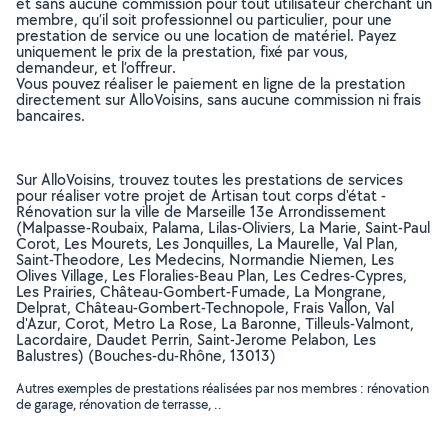
et sans aucune commission pour tout utilisateur cherchant un
membre, qu’il soit professionnel ou particulier, pour une
prestation de service ou une location de matériel. Payez
uniquement le prix de la prestation, fixé par vous,
demandeur, et l’offreur.
Vous pouvez réaliser le paiement en ligne de la prestation
directement sur AlloVoisins, sans aucune commission ni frais
bancaires.
Sur AlloVoisins, trouvez toutes les prestations de services
pour réaliser votre projet de Artisan tout corps d'état -
Rénovation sur la ville de Marseille 13e Arrondissement
(Malpasse-Roubaix, Palama, Lilas-Oliviers, La Marie, Saint-Paul
Corot, Les Mourets, Les Jonquilles, La Maurelle, Val Plan,
Saint-Theodore, Les Medecins, Normandie Niemen, Les
Olives Village, Les Floralies-Beau Plan, Les Cedres-Cypres,
Les Prairies, Château-Gombert-Fumade, La Mongrane,
Delprat, Château-Gombert-Technopole, Frais Vallon, Val
d'Azur, Corot, Metro La Rose, La Baronne, Tilleuls-Valmont,
Lacordaire, Daudet Perrin, Saint-Jerome Pelabon, Les
Balustres) (Bouches-du-Rhône, 13013)
Autres exemples de prestations réalisées par nos membres : rénovation
de garage, rénovation de terrasse, ..