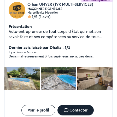
Orhan UNVER (1VR MULTI-SERVICES)
MAÇONNERIE GÉNÉRALE
Marseille (La Maurelle)
1/5
(1 avis)
Présentation
Auto-entrepreneur de tout corps d'État qui met son
savoir-faire et ses compétences au service de tout
projet de construction et rénovation de votre habitat ou
locaux. - Nos garanties : Un seul interlocuteur, jusqu'à la
Dernier avis laissé par Dhalia : 1/5
fin de votre chantier. Nous vous garantissons les
Il y a plus de 6 mois
Devis malheureusement 3 fois supérieurs aux autres devis.
meilleurs matériaux de construction présente sur le
marché des prix très attractifs. - Des délais rapides - Un
résultat 100% Garanti Vous souhaitez etre mis en
contact le plus rapide des tarifs très intéressant, voir
compétitifs... Nos Compétences : Batiment Tout Corps
D'État - Maconnerie - Démolition - FaÇade - Charpente -
Carrelage - Rénovation - Peinture - Menuiserie De Pose
De Fenetre Et Porte - Pose De Cloison Ou Faux Plafond
Nos Garanties: Qualité Et Respect De Normeses
Voir le profil
Contacter