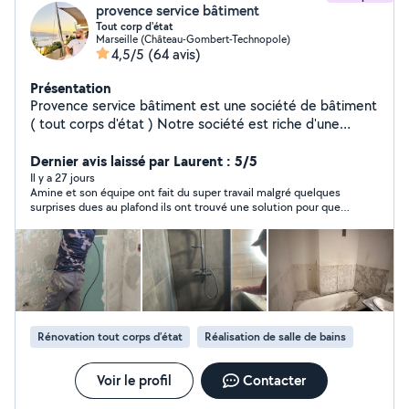
provence service bâtiment
Tout corp d'état
Marseille (Château-Gombert-Technopole)
4,5/5
(64 avis)
Présentation
Provence service bâtiment est une société de bâtiment
( tout corps d'état ) Notre société est riche d'une
expérience de 10 ans dans les domaines de la
maçonnerie et de la rénovation. Nos travaux et
Dernier avis laissé par Laurent : 5/5
chantiers sont garanties par notre assurance décennale.
Il y a 27 jours
Amine et son équipe ont fait du super travail malgré quelques
Notre objectif est de vous satisfaire et de vous offrir un
surprises dues au plafond ils ont trouvé une solution pour que
travail de qualité à un prix raisonnable. Votre voisin, ami,
la peinture tienne et ne s'écaille plus. Les délais ont été
cousin, collègue de bureau souhaite faire des travaux ?
totalement respecté. Je recommande cette société. un grand
Parlez lui de provence service bâtiment et encaisser
merci
jusqu'à 10% du montant des travaux. Victime d'un
dégâts des eaux, d'un incendie ou de dégradations ?
Provence service bâtiment est là pour vous et vous
rembourse jusqu'à 500 de franchise. Nous vous invitons
Rénovation tout corps d’état
Réalisation de salle de bains
à nous contacter pour toute demande de devis que
nous aurons le plaisir de vous effectuer gratuitement
Voir le profil
Contacter