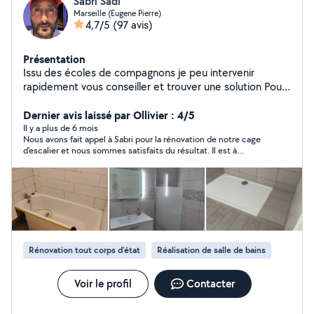
Sabri Sadi
Marseille (Eugene Pierre)
4,7/5
(97 avis)
Présentation
Issu des écoles de compagnons je peu intervenir
rapidement vous conseiller et trouver une solution Pour
tout corps d'État Appelez moi Cordialement Sabri
Dernier avis laissé par Ollivier : 4/5
Il y a plus de 6 mois
Nous avons fait appel à Sabri pour la rénovation de notre cage
d'escalier et nous sommes satisfaits du résultat. Il est à
l'écoute, toujours de bonne humeur et dynamique. Il s'adapte
parfaitement aux horaires de la clientèle, ce qui est un vrai
plus. Le gros du travail est réussi : l'escalier est maintenant
praticable, solide et ferme. Quelques détails esthétiques
pourraient être améliorés, mais cela n'enlève rien à la qualité
globale de son travail. Nous recommandons Sabri pour son
professionnalisme et son efficacité.
Rénovation tout corps d’état
Réalisation de salle de bains
Voir le profil
Contacter