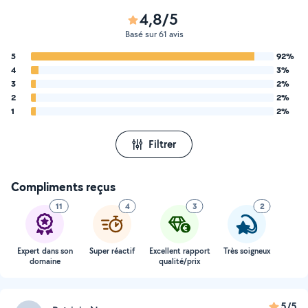
4,8/5
Basé sur 61 avis
5
92%
4
3%
3
2%
2
2%
1
2%
Filtrer
Compliments reçus
11
4
3
2
Expert dans son
Super réactif
Excellent rapport
Très soigneux
domaine
qualité/prix
5/5