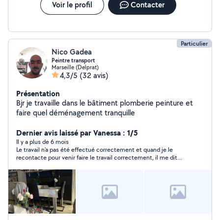
surtout laisser une bonne impression grâce à un travail
Voir le profil
Contacter
propre et une attitude fiable. N'hésitez pas à me
contacter, je réponds rapidement et je ferai toujours
mon maximum pour vous aider.
Particulier
Nico Gadea
Peintre transport
Marseille (Delprat)
4,3/5
(32 avis)
Présentation
Bjr je travaille dans le bâtiment plomberie peinture et
faire quel déménagement tranquille
Dernier avis laissé par Vanessa : 1/5
Il y a plus de 6 mois
Le travail n’a pas été effectué correctement et quand je le
recontacte pour venir faire le travail correctement, il me dit
qu’il va venir. Il n’est pas venu et ne répond même plus ni aux
messages sur l’application, ni aux sms ni aux appels. Je ne
recommande surtout pas.