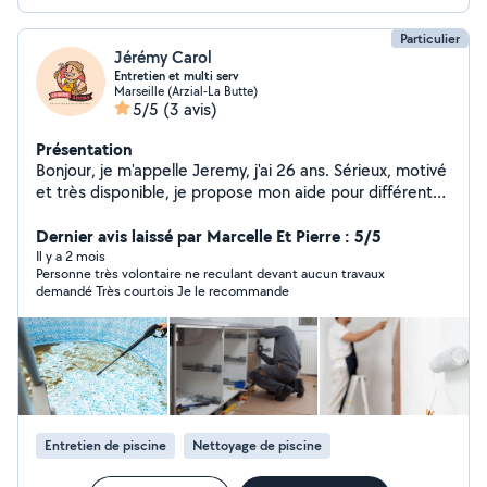
Particulier
Jérémy Carol
Entretien et multi serv
Marseille (Arzial-La Butte)
5/5
(3 avis)
Présentation
Bonjour, je m'appelle Jeremy, j'ai 26 ans. Sérieux, motivé
et très disponible, je propose mon aide pour différents
petits travaux et services du quotidien. Même si ce
n'est pas mon métier principal, je suis une personne très
Dernier avis laissé par Marcelle Et Pierre : 5/5
débrouillarde, appliquée et toujours prête à m'investir à
Il y a 2 mois
Personne très volontaire ne reculant devant aucun travaux
100 % dans ce que j'entreprends. Ponctuel,
demandé Très courtois Je le recommande
respectueux et soigneux, j'accorde beaucoup
d'importance à la qualité du travail réalisé. Je préfère
prendre le temps de faire les choses correctement
plutôt que de bâcler une mission. Que ce soit pour un
déménagement, du montage de meubles, de la
manutention, de l'aide au bricolage ou tout autre
besoin, je m'adapte facilement et je fais toujours en
Entretien de piscine
Nettoyage de piscine
sorte d'apporter une aide efficace et sérieuse. J'aime
rendre service, apprendre de nouvelles choses et