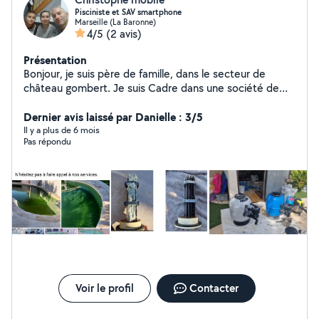
Pisciniste et SAV smartphone
Marseille (La Baronne)
4/5
(2 avis)
Présentation
Bonjour, je suis père de famille, dans le secteur de
château gombert. Je suis Cadre dans une société de
smartphone connu et je suis artisan dans le SAV piscine.
N'hésitez pas si vous voulez de l'aide. Cdt
Dernier avis laissé par Danielle : 3/5
Il y a plus de 6 mois
Pas répondu
Voir le profil
Contacter