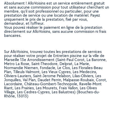
Absolument ! AlloVoisins est un service entièrement gratuit
et sans aucune commission pour tout utilisateur cherchant un
membre, qu’il soit professionnel ou particulier, pour une
prestation de service ou une location de matériel. Payez
uniquement le prix de la prestation, fixé par vous,
demandeur, et l’offreur.
Vous pouvez réaliser le paiement en ligne de la prestation
directement sur AlloVoisins, sans aucune commission ni frais
bancaires.
Sur AlloVoisins, trouvez toutes les prestations de services
pour réaliser votre projet de Entretien piscine sur la ville de
Marseille 13e Arrondissement (Saint-Paul Corot, La Baronne,
Metro La Rose, Saint-Theodore, Delprat, La Marie,
Normandie Niemen, Fondacle, Le Clos, Les Floralies-Beau
Plan, Tilleuls-Valmont, Les Vieux Cypres, Les Medecins,
Oliviers-Lauriers, Saint-Jerome Pelabon, Lilas-Oliviers, Les
Jonquilles, Val Plan, Daudet Perrin, Malpasse-Roubaix, Corot,
Lacordaire, Château-Gombert-Technopole, Ravelle-Mont
Riant, Les Prairies, Les Mourets, Frais Vallon, Les Olives
Village, Les Cedres-Cypres, Les Balustres) (Bouches-du-
Rhône, 13013)