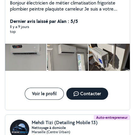
Bonjour électricien de métier climatisation frigoriste
plombier peintre plaquiste carreleur Je suis a votre
service pour tous travaux renovation pose cuisine
équipé carrelage Instalation de clim montage meuble
Dernier avis laissé par Alan : 5/5
peinture portail électrique plomberie dressing 20ans
Il y a 9 jours
top
dexpérience jai tous les outil nécessaire a votre service
travaille au top
Voir le profil
Contacter
Auto-entrepreneur
Mehdi Tizi (Detailing Mobile 13)
Nettoyage à domicile
Marseille (Centre Urbain)