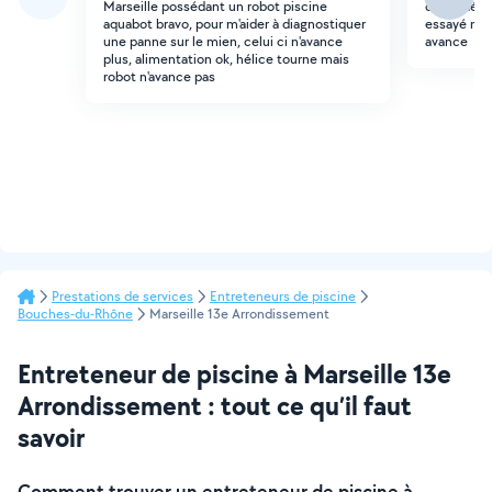
Marseille possédant un robot piscine
cette déchi
aquabot bravo, pour m'aider à diagnostiquer
essayé mai
une panne sur le mien, celui ci n'avance
avance
plus, alimentation ok, hélice tourne mais
robot n'avance pas
Prestations de services
Entreteneurs de piscine
Bouches-du-Rhône
Marseille 13e Arrondissement
Entreteneur de piscine à Marseille 13e
Arrondissement : tout ce qu’il faut
savoir
Comment trouver un entreteneur de piscine à