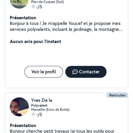
de renseignement contacter moi Merci A Bientôt ,Je
Plan-de-Cuques (Sud)
-/5
répond a toutes
Présentation
Bonjour à tous ! Je m'appelle Youcef et je propose mes
services polyvalents, incluant le jardinage, la montagne,
le démontage, le nettoyage, le débroussaillage, la
réparation, etc. Que ce soit à l'intérieur ou à l'extérieur,
Aucun avis pour l'instant
faites appel à mes services. Veuillez noter que je suis
allergique aux chiens. Contactez-moi pour rendre votre
espace encore plus beau et fonctionnel. Merci!"
Voir le profil
Contacter
Particulier
Yves De la
Polyvalent
Marseille (Enco de Botte)
-/5
Présentation
Bonjour cherche petit travaux j'ai tous les outils pour