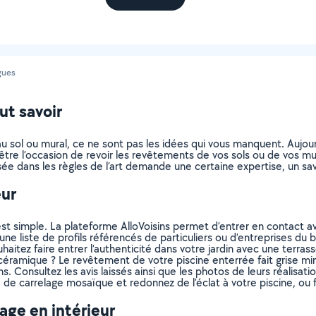
gues
ut savoir
 au sol ou mural, ce ne sont pas les idées qui vous manquent. Aujo
être l’occasion de revoir les revêtements de vos sols ou de vos mur
e dans les règles de l’art demande une certaine expertise, un savo
eur
'est simple. La plateforme AlloVoisins permet d’entrer en conta
ne liste de profils référencés de particuliers ou d’entreprises du 
itez faire entrer l’authenticité dans votre jardin avec une terrasse
céramique ? Le revêtement de votre piscine enterrée fait grise mi
s. Consultez les avis laissés ainsi que les photos de leurs réalisation
 carrelage mosaïque et redonnez de l’éclat à votre piscine, ou fa
age en intérieur