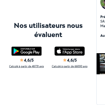
Pr
SAP 
Nos utilisateurs nous
Ma
de 
évaluent
Carrel
Au
Bric
to
16
por
VR
4,6/5
4,6/5
de 
Calculé à partir de 48731 avis
Calculé à partir de 66000 avis
pla
mu
20