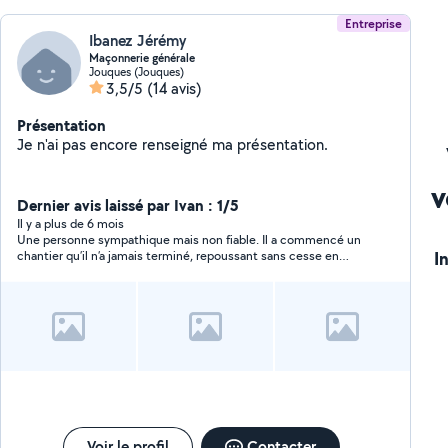
Entreprise
Ibanez Jérémy
Maçonnerie générale
Jouques (Jouques)
3,5/5
(14 avis)
Présentation
Je n'ai pas encore renseigné ma présentation.
v
Dernier avis laissé par Ivan : 1/5
Il y a plus de 6 mois
Une personne sympathique mais non fiable. Il a commencé un
I
chantier qu’il n’a jamais terminé, repoussant sans cesse en
prétextant des excuses, vraies ou fausses, qui m’ont mis dans
l’embarras…
Voir le profil
Contacter