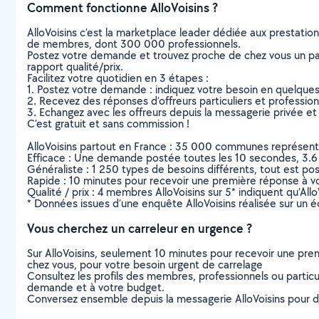
Comment fonctionne AlloVoisins ?
AlloVoisins c’est la marketplace leader dédiée aux prestatio
de membres, dont 300 000 professionnels.
Postez votre demande et trouvez proche de chez vous un parti
rapport qualité/prix.
Facilitez votre quotidien en 3 étapes :
1. Postez votre demande : indiquez votre besoin en quelque
2. Recevez des réponses d’offreurs particuliers et professio
3. Echangez avec les offreurs depuis la messagerie privée et 
C’est gratuit et sans commission !
AlloVoisins partout en France : 35 000 communes représentées 
Efficace : Une demande postée toutes les 10 secondes, 3.6
Généraliste : 1 250 types de besoins différents, tout est poss
Rapide : 10 minutes pour recevoir une première réponse à 
Qualité / prix : 4 membres AlloVoisins sur 5* indiquent qu’All
* Données issues d’une enquête AlloVoisins réalisée sur un é
Vous cherchez un carreleur en urgence ?
Sur AlloVoisins, seulement 10 minutes pour recevoir une p
chez vous, pour votre besoin urgent de carrelage
Consultez les profils des membres, professionnels ou particuli
demande et à votre budget.
Conversez ensemble depuis la messagerie AlloVoisins pour de