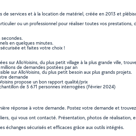
ns de services et à la location de matériel, créée en 2013 et plébi
culier ou un professionnel pour réaliser toutes vos prestations, d
s secondes.
nnels en quelques minutes.
sécurisée et faites votre choix !
sur AlloVoisins, du plus petit village à la plus grande ville, tro
 millions de demandes postées par an
ible sur AlloVoisins, du plus petit besoin aux plus grands projets.
votre demande
oVoisins propose un bon rapport qualité/prix
chantillon de 5 671 personnes interrogées (Février 2024)
remière réponse à votre demande. Postez votre demande et trouve
ers, qui vous ont contacté. Présentation, photos de réalisation, exp
s échanges sécurisés et efficaces grâce aux outils intégrés.