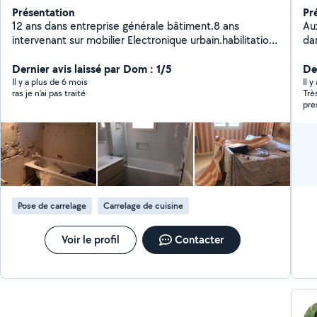
Présentation
Pr
12 ans dans entreprise générale bâtiment.8 ans
Au
intervenant sur mobilier Electronique urbain.habilitation
da
Electrique B/HT.Permis A.B .D.Disponibilité EN matinée.
et
Dernier avis laissé par Dom : 1/5
De
Il y a plus de 6 mois
Il 
ras je n'ai pas traité
Trè
pre
de 
Pose de carrelage
Carrelage de cuisine
Voir le profil
Contacter