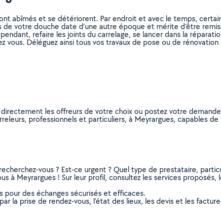
 sont abîmés et se détériorent. Par endroit et avec le temps, certa
s de votre douche date d’une autre époque et mérite d’être remis
dant, refaire les joints du carrelage, se lancer dans la réparation
ez vous. Déléguez ainsi tous vos travaux de pose ou de rénovation 
z directement les offreurs de votre choix ou postez votre demand
carreleurs, professionnels et particuliers, à Meyrargues, capables 
recherchez-vous ? Est-ce urgent ? Quel type de prestataire, particu
us à Meyrargues ! Sur leur profil, consultez les services proposés, l
ns pour des échanges sécurisés et efficaces.
r la prise de rendez-vous, l’état des lieux, les devis et les facture