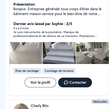
Présentation
Bonjour. Entreprise générale tous corps d'état dans le
bâtiment maison service pour le bien être de votre
maison. Mais réalisation Parle d'elle-même,je vous invite
à les consulter Mes photos travail propre et soigné.
Dernier avis laissé par Sophie : 2/5
Cordialement Mr Laurent Ange
Il y a 2 mois
Je suis mécontente de la prestation. Manque de
professionnalisme et de sérieux de ce monsieur. Prestations:
peinture d'un appartement et carrelage d'une partie de la salle
de bains. Finitions insuffisantes, retard de 2 semaines dans
l'exécution, augmentation de 50% du prix en cours de chantier!
(+ 1100€ baissés à 900€ après négociation), carrelage de la
salle de bain mal fait et à l'opposé de ce que j'avais demandé
(jolis carreaux derrière un meuble et carreaux moches
apparents), éclat fait sur une baignoire neuve et déchets
laissés dans la cage d'escalier...
Pose de carrelage
Carrelage de terrasse
Voir le profil
Contacter
Particulier
Charly Blin