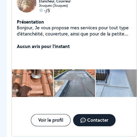
Etancheur, Couvreur
Jouques (Jouques)
-/5
Présentation
Bonjour, Je vous propose mes services pour tout type
d'étanchéité, couverture, ainsi que pour de la petite
maçonnerie .(couvreur etancheur qualifié secteur
bouche du Rhône / Var / Vaucluse)
Aucun avis pour l'instant
Voir le profil
Contacter