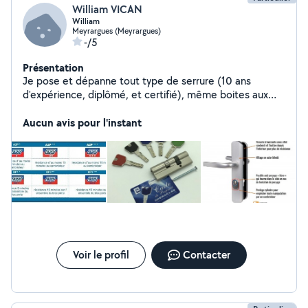
William VICAN
William
Meyrargues (Meyrargues)
-/5
Présentation
Je pose et dépanne tout type de serrure (10 ans
d'expérience, diplômé, et certifié), même boites aux
lettres, porte de garage, etc.. Je fais du blindage de
portes, pose de verrou, de judas, ferme porte, anti-
Aucun avis pour l'instant
panique, sécurisation suite cambriolage. Je dépanne
également les volets roulants. Je remplace tous vos
vitrages.
Voir le profil
Contacter