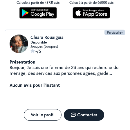
Calculé à partir de 48731 avis
Calculé à partir de 66000 avis
Particulier
Chiara Rouaiguia
Disponible
Jouques (Jouques)
-/5
Présentation
Bonjour, Je suis une femme de 23 ans qui recherche du
ménage, des services aux personnes âgées, garde
d'enfants, Service en salle.... Je réside à jouques et peut
me déplacer dans les alentours jusqu'à aix en provence.
Aucun avis pour l'instant
Disponible tous les jours car je n'ai pas repris le travail.
Voir le profil
Contacter