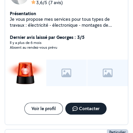
3,6/5
(7 avis)
Présentation
Je vous propose mes services pour tous types de
travaux : électricité - électronique - montages de
meubles etc . Je suis dispo pour tout devis pour
l'installation d'alarme intrusion ou de système de vidéo
Dernier avis laissé par Georges : 3/5
surveillance.
Il y a plus de 6 mois
Absent au rendez-vous prévu
Voir le profil
Contacter
Particulier