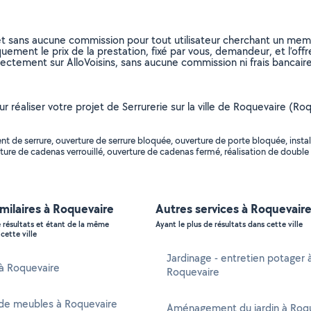
et sans aucune commission pour tout utilisateur cherchant un membre
uement le prix de la prestation, fixé par vous, demandeur, et l’offr
rectement sur AlloVoisins, sans aucune commission ni frais bancaire
ur réaliser votre projet de Serrurerie sur la ville de Roquevaire (R
de serrure, ouverture de serrure bloquée, ouverture de porte bloquée, install
ure de cadenas verrouillé, ouverture de cadenas fermé, réalisation de double d
imilaires à Roquevaire
Autres services à Roquevair
e résultats et étant de la même
Ayant le plus de résultats dans cette ville
cette ville
Jardinage - entretien potager 
 à Roquevaire
Roquevaire
de meubles à Roquevaire
Aménagement du jardin à Roq