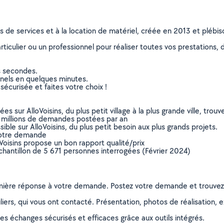
ns de services et à la location de matériel, créée en 2013 et plébi
culier ou un professionnel pour réaliser toutes vos prestations, d
s secondes.
nnels en quelques minutes.
sécurisée et faites votre choix !
sur AlloVoisins, du plus petit village à la plus grande ville, tro
 millions de demandes postées par an
ible sur AlloVoisins, du plus petit besoin aux plus grands projets.
votre demande
oVoisins propose un bon rapport qualité/prix
chantillon de 5 671 personnes interrogées (Février 2024)
remière réponse à votre demande. Postez votre demande et trouve
ers, qui vous ont contacté. Présentation, photos de réalisation, exp
s échanges sécurisés et efficaces grâce aux outils intégrés.