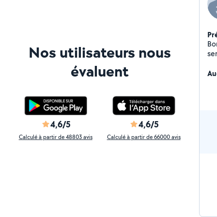
Pr
Bo
Nos utilisateurs nous
service
tra
évaluent
mo
Au
4,6/5
4,6/5
Calculé à partir de 48803 avis
Calculé à partir de 66000 avis