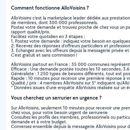
Comment fonctionne AlloVoisins ?
AlloVoisins c’est la marketplace leader dédiée aux prestatio
de membres, dont 300 000 professionnels.
Postez votre demande et trouvez proche de chez vous un parti
rapport qualité/prix.
Facilitez votre quotidien en 3 étapes :
1. Postez votre demande : indiquez votre besoin en quelque
2. Recevez des réponses d’offreurs particuliers et professio
3. Echangez avec les offreurs depuis la messagerie privée et 
C’est gratuit et sans commission !
AlloVoisins partout en France : 35 000 communes représentées 
Efficace : Une demande postée toutes les 10 secondes, 3.6
Généraliste : 1 250 types de besoins différents, tout est poss
Rapide : 10 minutes pour recevoir une première réponse à 
Qualité / prix : 4 membres AlloVoisins sur 5* indiquent qu’All
* Données issues d’une enquête AlloVoisins réalisée sur un é
Vous cherchez un serrurier en urgence ?
Sur AlloVoisins, seulement 10 minutes pour recevoir une p
chez vous, pour votre besoin urgent de serrurerie
Consultez les profils des membres, professionnels ou particuli
demande et à votre budget.
Conversez ensemble depuis la messagerie AlloVoisins pour de