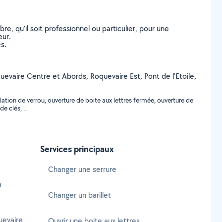
, qu’il soit professionnel ou particulier, pour une
eur.
s.
oquevaire Centre et Abords, Roquevaire Est, Pont de l'Etoile,
ation de verrou, ouverture de boite aux lettres fermée, ouverture de
e clés, ..
e
Services principaux
Changer une serrure
à
Changer un barillet
uevaire
Ouvrir une boite aux lettres