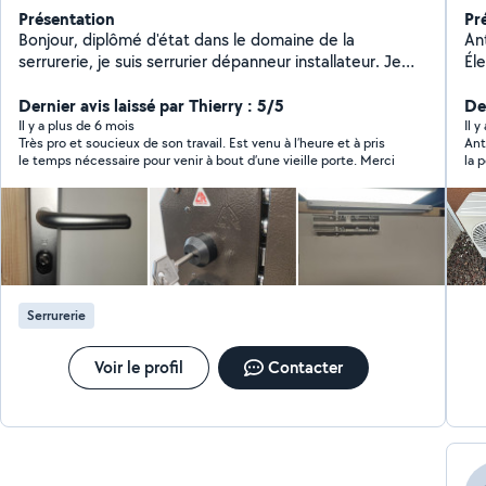
Présentation
Pr
Bonjour, diplômé d'état dans le domaine de la
An
serrurerie, je suis serrurier dépanneur installateur. Je
Électricité Al
réalise tous types de travaux dans ce domaine, comme
en
les dépannage 24h/24h et 7j/7j, le changement de
Dernier avis laissé par Thierry : 5/5
échan
Der
serrure, le blindage de porte, la mise en place de vidéo
cl
Il y a plus de 6 mois
Il 
Très pro et soucieux de son travail. Est venu à l’heure et à pris
Ant
surveillance, l'installation de volet roulant, le
Pein
le temps nécessaire pour venir à bout d’une vieille porte. Merci
la 
replacement de vitrage suite à effraction. Egalement
(dr
sui
spécialisé dans l'entretien des espaces vers au vu de
mo
le 
mes différentes formations et de mes 8 années
toitu
d'expérience dans le domaine. Je suis à l'écoute de
hyd
mes clients pour satisfaire leurs demandes et leurs
de pel
envies.
à 
d'
Serrurerie
No
Ser
engageme
Voir le profil
Contacter
Inter
profess
son
n'