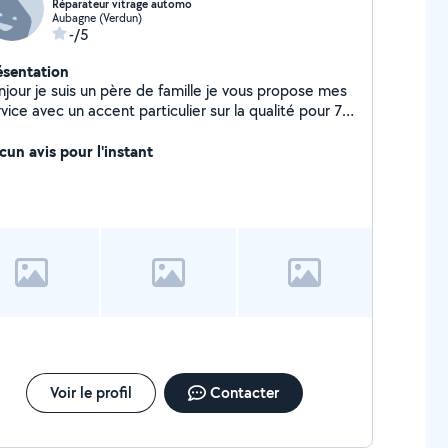
Réparateur vitrage automo
Aubagne (Verdun)
-/5
ésentation
njour je suis un père de famille je vous propose mes
 avec un accent particulier sur la qualité pour 7n
vaille soigneux et bien fait vous pouvez compter su
i
cun avis pour l'instant
Voir le profil
Contacter