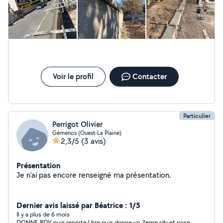
Voir le profil
Contacter
Particulier
Perrigot Olivier
Gémenos (Ouest-La Plaine)
2,3/5
(3 avis)
Présentation
Je n'ai pas encore renseigné ma présentation.
Dernier avis laissé par Béatrice : 1/5
Il y a plus de 6 mois
DONNE RDV puis reporte l hre puis donne un 2eme rdv et pose