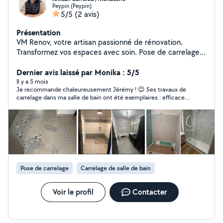
Peypin (Peypin)
5/5
(2 avis)
Présentation
VM Renov, votre artisan passionné de rénovation.
Transformez vos espaces avec soin. Pose de carrelage,
rénovation de salle de bain, fourniture et pose de
menuiserie sur mesure, électricité, climatisation etc...
Dernier avis laissé par Monika : 5/5
Contactez moi pour tous vos projets de rénovation !
Il y a 5 mois
Je recommande chaleureusement Jérémy ! 😊 Ses travaux de
Site internet à disposition
carrelage dans ma salle de bain ont été exemplaires : efficace,
avec des solutions ingénieuses et adaptées, pour un résultat
impeccable et d’une grande qualité professionnelle. Merci
infiniment pour ce superbe travail !
Pose de carrelage
Carrelage de salle de bain
Voir le profil
Contacter