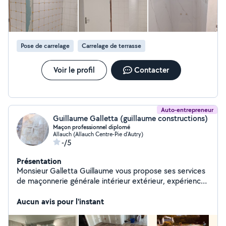
Pose de carrelage
Carrelage de terrasse
Voir le profil
Contacter
Auto-entrepreneur
Guillaume Galletta (guillaume constructions)
Maçon professionnel diplomé
Allauch (Allauch Centre-Pie d'Autry)
-/5
Présentation
Monsieur Galletta Guillaume vous propose ses services
de maçonnerie générale intérieur extérieur, expérience
depuis 2012. Je vous conseille et réalise vos projets de
création et rénovation sur devis.
Aucun avis pour l'instant