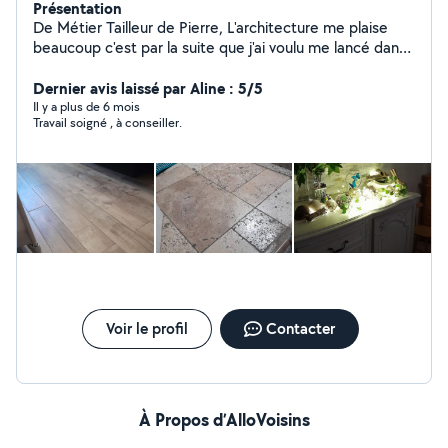
Présentation
De Métier Tailleur de Pierre, L'architecture me plaise
beaucoup c'est par la suite que j'ai voulu me lancé dans
la décoration d'intérieur, Titulaire d'un diplôme
Décorateur d'intérieur d'extérieur désigner. Je vous
Dernier avis laissé par Aline : 5/5
invite à visité notre site internet afin de vous donné une
Il y a plus de 6 mois
Travail soigné , à conseiller.
idée de notre savoir faire ainsi que mes collaborateur.
Voir le profil
Contacter
À Propos d’AlloVoisins