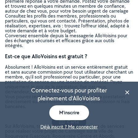
première réponse à votre demande. Postez votre demande
et trouvez en quelques minutes un membre de confiance,
autour de chez vous, pour votre besoin urgent de carrelage
Consultez les profils des membres, professionnels ou
particuliers, qui vous ont contacté. Présentation, photos de
réalisation, expertises, avis : trouvez l'offreur idéal, adapté à
votre demande et à votre budget.
Conversez ensemble depuis la messagerie AlloVoisins pour
des échanges sécurisés et efficaces grâce aux outils
intégrés.
Est-ce que AlloVoisins est gratuit ?
Absolument ! AlloVoisins est un service entièrement gratuit
et sans aucune commission pour tout utilisateur cherchant un
membre, qu’il soit professionnel ou particulier, pour une
prestation de service ou une location de matériel. Payez
uniquement le prix de la prestation, fixé par vous,
Connectez-vous pour profiter
demandeur, et l’offreur.
Vous pouvez réaliser le paiement en ligne de la prestation
pleinement d'AlloVoisins
directement sur AlloVoisins, sans aucune commission ni frais
bancaires.
M'inscrire
Carte
Sur AlloVoisins, trouvez toutes les prestations de services
Déjà inscrit ? Me connecter
pour réaliser votre projet de Carrelage sur la ville de
Roquevaire (Lascours, Roquevaire Centre et Abords,