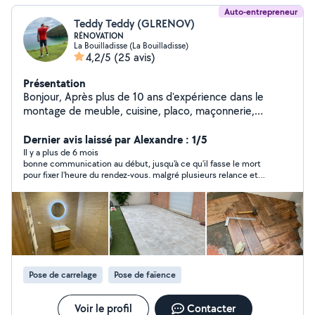
Auto-entrepreneur
Teddy Teddy (GLRENOV)
RÉNOVATION
La Bouilladisse (La Bouilladisse)
4,2/5
(25 avis)
Présentation
Bonjour, Après plus de 10 ans d'expérience dans le
montage de meuble, cuisine, placo, maçonnerie,
plomberie, électricité, carrelage, peinture, mon objectif
est la satisfaction de mes clients. Je suis disponible
Dernier avis laissé par Alexandre : 1/5
pour vous faire un devis gratuitement, donner des
Il y a plus de 6 mois
bonne communication au début, jusqu'à ce qu'il fasse le mort
conseils, Je vous laisse découvrir quelques une devis
pour fixer l'heure du rendez-vous. malgré plusieurs relance et
mes réalisations dans mes photos ou bien visiter ma
les messages vu je n'est pas eu rlde réponses
page Facebook. Je suis à votre disposition. Merci Teddy
GLRENOV
Pose de carrelage
Pose de faïence
Voir le profil
Contacter