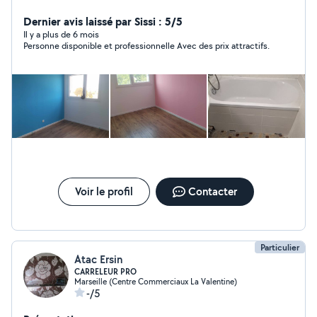
électricité,monteur de cuisine , dressing sur mesure ..)
et bien d'autres choses je vous propose mes services si
Dernier avis laissé par Sissi : 5/5
vous été intéressé veuillez me contacter. Possibilité de
Il y a plus de 6 mois
Personne disponible et professionnelle Avec des prix attractifs.
vous faire vos devis
Voir le profil
Contacter
Particulier
Atac Ersin
CARRELEUR PRO
Marseille (Centre Commerciaux La Valentine)
-/5