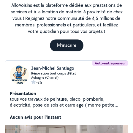
AlloVoisins est la plateforme dédiée aux prestations de
services et à la location de matériel à proximité de chez
vous ! Rejoignez notre communauté de 4,5 millions de
membres, professionnels et particuliers, et facilitez
votre quotidien pour tous vos projets !
M'inscrire
Auto-entrepreneur
Jean-Michel Santiago
Rénovation tout corps d'état
Aubagne (Charrel)
-/5
Présentation
tous vos travaux de peinture, placo, plomberie,
électricité, pose de sols et carrelage ( meme petite
bricoles , petite maçonnerie) disponible a toute vos
demande .
Aucun avis pour l'instant