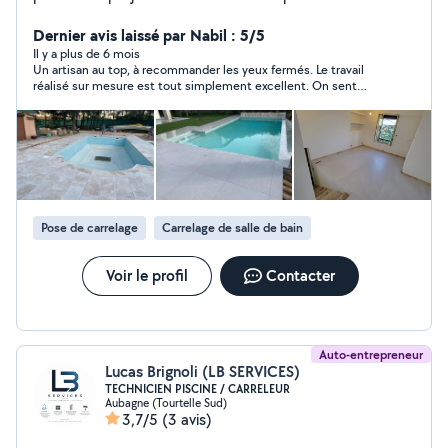
toutes les corps d'État. N'hésite pas à me contacter
pour mettre en route votre projet. Merci. Cordialement.
Dernier avis laissé par Nabil : 5/5
Il y a plus de 6 mois
Un artisan au top, à recommander les yeux fermés. Le travail
réalisé sur mesure est tout simplement excellent. On sent
tout de suite qu’il sait ce qu’il fait : précis, méticuleux, et avec
un vrai sens du détail. Il inspire confiance dès les premiers
échanges, travaille avec soin et toujours avec le sourire, ce qui
est très appréciable. Le rapport qualité-prix est imbattable,
honnêtement. Ne vous laissez surtout pas influencer par les
commentaires négatifs : c’est du pipo. Mon expérience a été
plus que positive, je recommande vivement cet artisan. Un
grand merci pour ton professionnalisme et ta bonne humeur !
Pose de carrelage
Carrelage de salle de bain
Voir le profil
Contacter
Auto-entrepreneur
Lucas Brignoli (LB SERVICES)
TECHNICIEN PISCINE / CARRELEUR
Aubagne (Tourtelle Sud)
3,7/5
(3 avis)