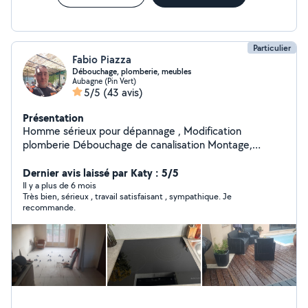
Particulier
Fabio Piazza
Débouchage, plomberie, meubles
Aubagne (Pin Vert)
5/5
(43 avis)
Présentation
Homme sérieux pour dépannage , Modification
plomberie Débouchage de canalisation Montage,
démontage meuble Installation cuisine Petite
maçonnerie Pose tringle de rideaux , lustres ect
Dernier avis laissé par Katy : 5/5
Location matériel électroportatif de maçonnerie ( faire
Il y a plus de 6 mois
Très bien, sérieux , travail satisfaisant , sympathique. Je
demande du matériel disponibles ) Karcher, souffleur /
recommande.
Aspirateur de feuilles Tronçonneuse , fendeuse bois ,
carrelette , Scie à eau sur pied coupe carreaux Livraison
possible / Retrait en supplément