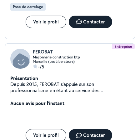
Pose de carrelage
Voir le profil
Contacter
Entreprise
FEROBAT
Maçonnerie construction btp
Marseille (Les Liberateurs)
-/5
Présentation
Depuis 2015, FEROBAT s'appuie sur son
professionnalisme en étant au service des
professionnels et particuliers pour les travaux en
bâtiment Compétente dans les divers métiers de la
Aucun avis pour l'instant
construction de bâtiment, l'entreprise FEROBAT BTP est
en mesure de répondre aux demandes suivantes :
Maçonnerie -Carrelage -Charpente Couverture -
Rénovation - Menuiserie intérieure et extérieure -
Zinguerie -Terrassement - Aménagement extérieur -
Voir le profil
Contacter