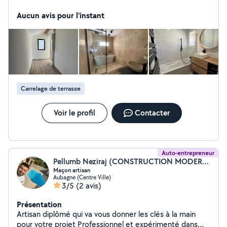
- carrelage - montage de meuble - Petits travaux - Petite
plomberie
Aucun avis pour l'instant
Carrelage de terrasse
Voir le profil
Contacter
Auto-entrepreneur
Pellumb Neziraj (CONSTRUCTION MODERNE)
Maçon artisan
Aubagne (Centre Ville)
3/5
(2 avis)
Présentation
Artisan diplômé qui va vous donner les clés à la main
pour votre projet Professionnel et expérimenté dans