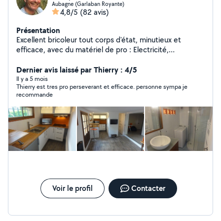
Aubagne (Garlaban Royante)
4,8/5
(82 avis)
Présentation
Excellent bricoleur tout corps d'état, minutieux et
efficace, avec du matériel de pro : Electricité,
Menuiserie, terrasse en bois, parquet, aménagements
de cuisine, placard et salle de bain, Plomberie, piscine.
Dernier avis laissé par Thierry : 4/5
Mes amis et voisins m'appellent Mac Gyver.
Il y a 5 mois
Thierry est tres pro perseverant et efficace. personne sympa je
recommande
Voir le profil
Contacter