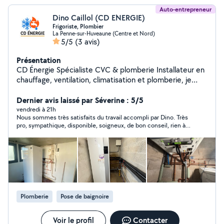
Auto-entrepreneur
Dino Caillol (CD ENERGIE)
Frigoriste, Plombier
La Penne-sur-Huveaune (Centre et Nord)
5/5
(3 avis)
Présentation
CD Énergie Spécialiste CVC & plomberie Installateur en
chauffage, ventilation, climatisation et plomberie, je
vous propose des prestations soignées et
professionnelles : Installation de climatisation (mono-
Dernier avis laissé par Séverine : 5/5
split, multi-split, gainable) Mise en service Entretien et
vendredi à 21h
Nous sommes très satisfaits du travail accompli par Dino. Très
nettoyage Recherche de fuites et recharge de gaz
pro, sympathique, disponible, soigneux, de bon conseil, rien à
Installation et dépannage en plomberie Création et
dire. D’autres travaux à venir!! Merci d’avoir répondu à notre
rénovation complètes de salles de bain Remplacement
demande en urgence 👍👍👍
de chauffe-eau Pompes à chaleur Travail propre, sérieux
et réactif. Devis gratuit. Intervention rapide. Secteur :
Marseille et ses alentours.
Plomberie
Pose de baignoire
Voir le profil
Contacter