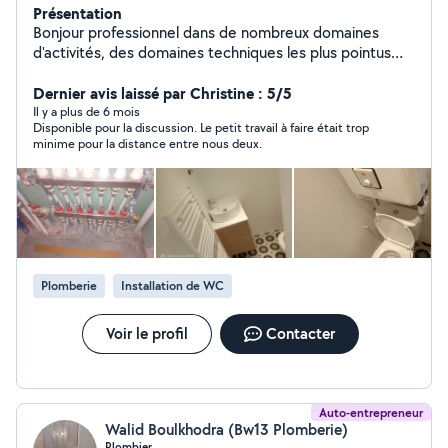
Présentation
Bonjour professionnel dans de nombreux domaines
d'activités, des domaines techniques les plus pointus
aux petits bricolage ou travaux de rénovation de grande
envergure, jusqu'à la formation dans l'ingénierie
Dernier avis laissé par Christine : 5/5
technologique. N'hésitez pas à me contacter.
Il y a plus de 6 mois
Disponible pour la discussion. Le petit travail à faire était trop
minime pour la distance entre nous deux.
Plomberie
Installation de WC
Voir le profil
Contacter
Auto-entrepreneur
Walid Boulkhodra (Bw13 Plomberie)
Plombier