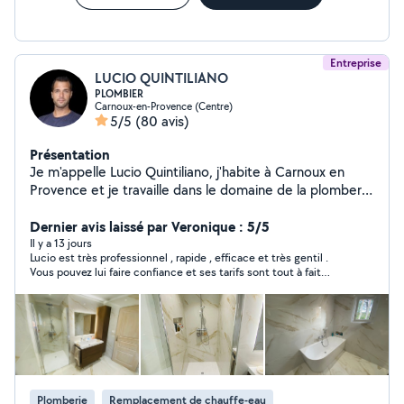
Entreprise
LUCIO QUINTILIANO
PLOMBIER
Carnoux-en-Provence (Centre)
5/5
(80 avis)
Présentation
Je m'appelle Lucio Quintiliano, j'habite à Carnoux en
Provence et je travaille dans le domaine de la plomberie
sanitaire. Mes domaines d'actions sont les suivants : -
Pose et création des réseaux sanitaires : alimentations
Dernier avis laissé par Veronique : 5/5
et évacuations. -Rénovation, dépose et pose
Il y a 13 jours
Lucio est très professionnel , rapide , efficace et très gentil .
d'installations sanitaires : WC, WC suspendu, bacs a
Vous pouvez lui faire confiance et ses tarifs sont tout à fait
douche, douches italiennes, baignoires, meubles-
correct .
vasque. -Dépannages / débouchage. -Recherche +
Réparation de fuites. -Pose de carrelage et faïence.
N'hésitez pas à me contacter, je me ferai un plaisir de
vous aider :)
Plomberie
Remplacement de chauffe-eau