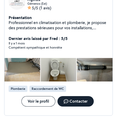
Frigoriste
Gémenos (Est)
5/5
(1 avis)
Présentation
Professionnel en climatisation et plomberie, je propose
des prestations sérieuses pour vos installations,
dépannages, entretiens et rénovations. Travail soigné,
matériel fiable et conseils adaptés à vos besoins et à
Dernier avis laissé par Fred : 5/5
votre budget.
Il y a 1 mois
Compétent sympathique et honnête
Plomberie
Raccordement de WC
Voir le profil
Contacter