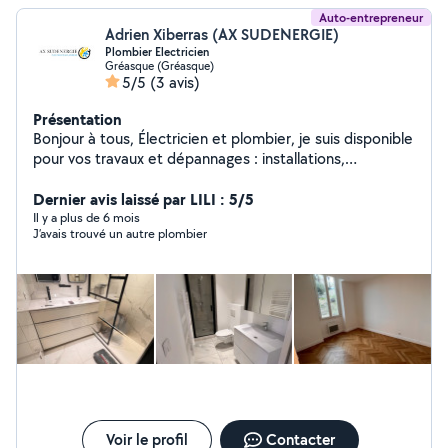
Auto-entrepreneur
Adrien Xiberras (AX SUDENERGIE)
Plombier Electricien
Gréasque (Gréasque)
5/5
(3 avis)
Présentation
Bonjour à tous, Électricien et plombier, je suis disponible
pour vos travaux et dépannages : installations,
rénovations, mises aux normes, fuites d'eau, pannes
électriques, etc. Travail sérieux et soigné, avec des
Dernier avis laissé par LILI : 5/5
tarifs raisonnables. N'hésitez pas à me contacter pour
Il y a plus de 6 mois
J’avais trouvé un autre plombier
plus d'infos ou un devis ! À bientôt, Adrien
Voir le profil
Contacter