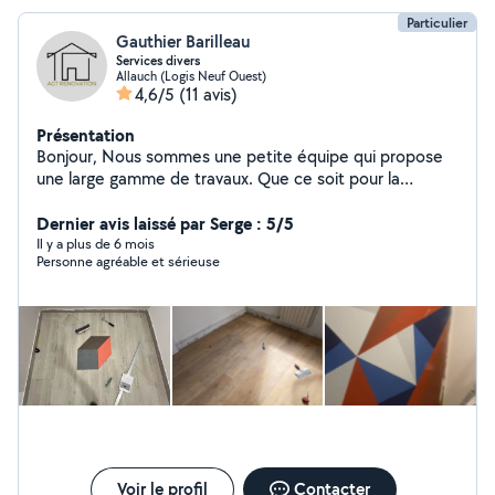
Particulier
Gauthier Barilleau
Services divers
Allauch (Logis Neuf Ouest)
4,6/5
(11 avis)
Présentation
Bonjour, Nous sommes une petite équipe qui propose
une large gamme de travaux. Que ce soit pour la
rénovation de votre intérieur : la pose de parquet, de
placo, ou encore des travaux de peinture, nous mettons
Dernier avis laissé par Serge : 5/5
notre savoir-faire à votre service. Nous prenons
Il y a plus de 6 mois
Personne agréable et sérieuse
également soin de vos espaces extérieurs avec des
services d'entretien de jardin, incluant la taille de haies,
le débroussaillage, l'élagage, et même la création de
nouveaux espaces verts. Quel que soit votre besoin en
travaux ou réparations diverses, nous sommes équipés
d'un large éventail d'outils pour réaliser vos projets.
N'hésitez pas à nous contacter pour obtenir un devis
gratuit et personnalisé. Nous sommes disponibles 7
jours sur 7.
Voir le profil
Contacter