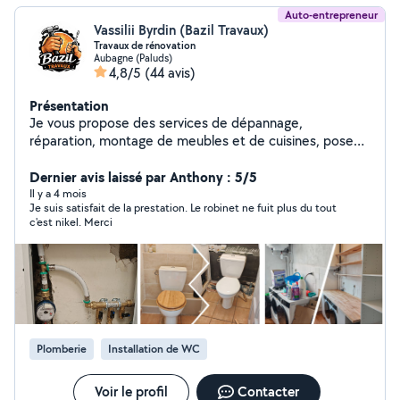
Auto-entrepreneur
Vassilii Byrdin (Bazil Travaux)
Travaux de rénovation
Aubagne (Paluds)
4,8/5
(44 avis)
Présentation
Je vous propose des services de dépannage,
réparation, montage de meubles et de cuisines, pose
de parquet et bien plus encore. J'interviens rapidement
pour tous types de petits ou grands travaux du
Dernier avis laissé par Anthony : 5/5
quotidien. Un seul interlocuteur pour vous simplifier la
Il y a 4 mois
Je suis satisfait de la prestation. Le robinet ne fuit plus du tout
vie, avec des prestations soignées, efficaces et
c'est nikel. Merci
adaptées à vos besoins.
Plomberie
Installation de WC
Voir le profil
Contacter