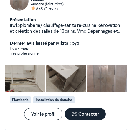
Aubagne (Saint-Mitre)
5/5
(1 avis)
Présentation
Bw13plomberie/ chauffage-sanitaire-cuisine Rénovation
et création des salles de 13bains. Vmc Dépannages et
urgence. Remplacement de chaudière et réparation.
réparation et remplacement de radiateur de chauffage
Dernier avis laissé par Nikita : 5/5
central et création d'installation de chauffage.
Il y a 4 mois
Très professionnel
Remplacement de chauffe eau Détartrage chauff eau.
Entretien des chaudières. Débouchage canalisation a
intérieure des locaux. Recherche de fuite et réparation.
Montage meubles cuisine et vasque& paroi de douche
Prestation efficace et prix raisonnable. Boulkhodra
Walid/Bw13 plomberie.
Plomberie
Installation de douche
Voir le profil
Contacter