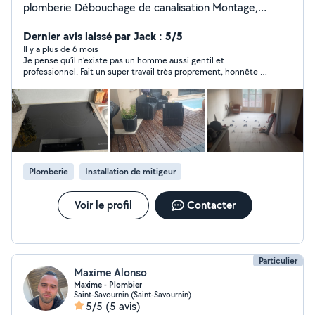
plomberie Débouchage de canalisation Montage,
démontage meuble Installation cuisine Petite
maçonnerie Pose tringle de rideaux , lustres ect
Dernier avis laissé par Jack : 5/5
Location matériel électroportatif de maçonnerie ( faire
Il y a plus de 6 mois
Je pense qu’il n’existe pas un homme aussi gentil et
demande du matériel disponibles ) Karcher, souffleur /
professionnel. Fait un super travail très proprement, honnête ça
Aspirateur de feuilles Tronçonneuse , fendeuse bois ,
n’existe plus de nos jours. Il faut le recommande à tous. Merci
carrelette , Scie à eau sur pied coupe carreaux Livraison
possible / Retrait en supplément
Plomberie
Installation de mitigeur
Voir le profil
Contacter
Particulier
Maxime Alonso
Maxime - Plombier
Saint-Savournin (Saint-Savournin)
5/5
(5 avis)