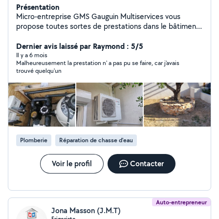
Présentation
Micro-entreprise GMS Gauguin Multiservices vous
propose toutes sortes de prestations dans le bâtiment,
mais particulièrement en pose de climatisations et
pompes à chaleur, plomberie générale, plomberie
Dernier avis laissé par Raymond : 5/5
piscine et local technique, pose de cuisines et salles de
Il y a 6 mois
Malheureusement la prestation n' a pas pu se faire, car j'avais
bain, rénovation générale, travaux de peinture,
trouvé quelqu'un
terrasses...
Plomberie
Réparation de chasse d'eau
Voir le profil
Contacter
Auto-entrepreneur
Jona Masson (J.M.T)