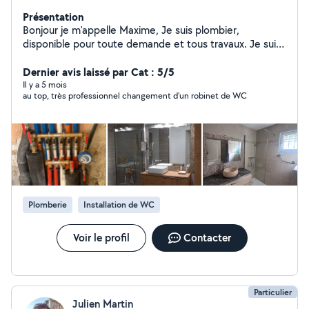
Présentation
Bonjour je m'appelle Maxime, Je suis plombier,
disponible pour toute demande et tous travaux. Je suis
sérieux, ponctuel, et passionné de mon métier que
j'exerce depuis plusieurs années. N'hésiter pas à me
Dernier avis laissé par Cat : 5/5
contacter !
Il y a 5 mois
au top, très professionnel changement d'un robinet de WC
Plomberie
Installation de WC
Voir le profil
Contacter
Particulier
Julien Martin