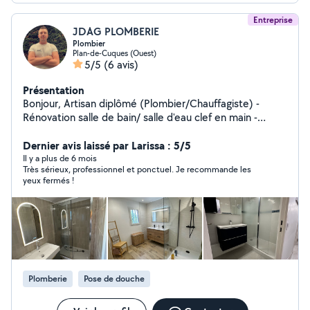
Entreprise
JDAG PLOMBERIE
Plombier
Plan-de-Cuques (Ouest)
5/5
(6 avis)
Présentation
Bonjour, Artisan diplômé (Plombier/Chauffagiste) -
Rénovation salle de bain/ salle d'eau clef en main -
Rénovation ou création plomberie générale -Rénovation
ou création chauffage général -Pose de climatisation
Dernier avis laissé par Larissa : 5/5
Dépannage, intervention rapide. Avec de nombreuses
Il y a plus de 6 mois
Très sérieux, professionnel et ponctuel. Je recommande les
années d'expérience j'effectue du travail de qualité..
yeux fermés !
Avec 17 ans d'expérience dans le métier je m'engage à
vous réaliser du travail de qualité.
Plomberie
Pose de douche