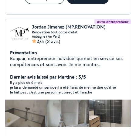
Auto-entrepreneur
Jordan Jimenez (MP.RENOVATION)
Rénovation tout corps d'état
Aubagne (Pin Vert)
4/5
(2 avis)
Présentation
Bonjour, entrepreneur individuel qui met en service ses
compétences et son savoir. Je me montre
professionnelle et à l'écoute , j'effectue les travaux dans
les plus bref délais et les meilleures conditions N'hésitez
Dernier avis laissé par Martine : 3/5
pas à me contacter. 14 ans d'expérience dans la
Il y a plus de 6 mois
je lui ai demandé un service il a été franc de me me dire qu'il ne
rénovation
le fait pas . c'est une personne correct et franche