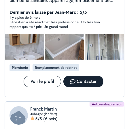
plomberie sanitaire. Appareillage,remplacement de
chauffe eau,toilette et robinetterie. Dégorgement et
diagnostic de recherche de fuite. Modification de
Dernier avis laissé par Jean-Marc : 5/5
réseau complet Dépannage et intervention d'urgence
Il y a plus de 6 mois
Sébastien a été réactif et très professionnel! Un très bon
Intervention sur réseau de chauffage Réactif et toujours
rapport qualité / prix. Un grand merci.
de bonne humeur
Plomberie
Remplacement de robinet
Voir le profil
Contacter
Auto-entrepreneur
Franck Martin
Aubagne (Pin Vert)
5/5
(6 avis)