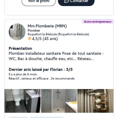
Voir le profil
Contacter
Auto-entrepreneur
Mrn Plomberie (MRN)
Plombier
Roquefort-la-Bédoule (Roquefort-la-Bédoule)
4,5/5
(43 avis)
Présentation
Plombier installateur sanitaire Pose de tout sanitaire :
WC, Bac à douche, chauffe eau, etc... Réseau
d'alimentation eau chaude, eau froide, boucle. Pose de
carrelage avec sanitaire si besoin. Réseau d'évacuation,
Dernier avis laissé par Florian : 5/5
vide sanitaire ... Réseau de gaz, du compteur a la
Il y a plus de 6 mois
Réactif , sérieux et efficace . Je recommande
chaudière. N'hésitez pas à me contacter pour
dépannage ou urgence j'interviendrai dans les plus bref
délais. 7sur7 24h/24h Devis gratuit