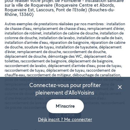
pour réaliser votre projet de Plomberie - Installation sanitaire
sur la ville de Roquevaire (Roquevaire Centre et Abords,
Roquevaire Est, Lascours, Pont de l'Etoile) (Bouches-du-
Rhône, 13360)
Autres exemples de prestations réalisées par nos membres : installation
de chasse d'eau, remplacement de chasse d'eau, remplacement d'évier,
installation de robinet, installation de cabine de douche, installation de
colonne de douche, installation de lavabo, installation de salle de bain,
installation d'arrivée d'eau, réparation de baignoire, réparation de cabine
de douche, soudure de tuyau, installation de tuyauterie, déplacement
d'évier, remplacement de douche, raccordement de douche,
déplacement de douche, démontage des WC, déplacement de
toilettes, raccordement de baignoire, déplacement de baignoire,
raccordement de lavabo, déplacement d'arrivée d'eau, pose de tuyau,
raccordement de tuyau, déplacement de tuyau, raccordement de
chauffe-eau, raccordement de mitigeur, débouchage de canalisation,
pose de vasque, déplacement de radiateur, raccordement de cumulus,
Connectez-vous pour profiter
remplacement de cabine de douche, raccordement de cabine de
douche, remplacement de colonne de douche, raccordement de
pleinement d'AlloVoisins
colonne de douche, installation d'une évacuation d'eau, déplacement
d'une évacuation d'eau, débouchage d'une évacuation d'eau,
raccordement de lave-vaisselle, installation de sanitaires, raccordement
M'inscrire
de piscine, raccordement de canalisation, ..
Carte
Déjà inscrit ? Me connecter