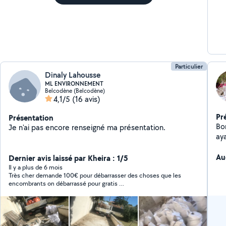
Particulier
Dinaly Lahousse
ML ENVIRONNEMENT
Belcodène (Belcodène)
4,1/5
(16 avis)
Pr
Présentation
Bon
Je n'ai pas encore renseigné ma présentation.
aya
dis
ga
Au
Dernier avis laissé par Kheira : 1/5
Il y a plus de 6 mois
Très cher demande 100€ pour débarrasser des choses que les
encombrants on débarrassé pour gratis …