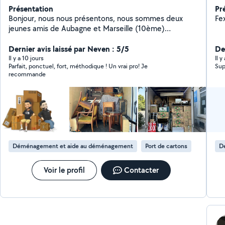
Présentation
Pr
Bonjour, nous nous présentons, nous sommes deux
jeunes amis de Aubagne et Marseille (10ème)
serviables, ponctuels et motivés. Nous proposons nos
services pour aider à des déménagements, à de la
Dernier avis laissé par Neven : 5/5
De
manutention, du service de nettoyage ainsi qu'à des
Il y a 10 jours
Il y
Parfait, ponctuel, fort, méthodique ! Un vrai pro! Je
Sup
petits travaux. Nous avons de l'expérience dans toutes
recommande
ces tâches là et serions ravis de pouvoir vous aider !
N'hésitez pas à nous contacter pour plus d'informations
Déménagement et aide au déménagement
Port de cartons
D
Voir le profil
Contacter