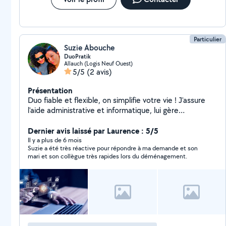
Particulier
Suzie Abouche
DuoPratik
Allauch (Logis Neuf Ouest)
5/5
(2 avis)
Présentation
Duo fiable et flexible, on simplifie votre vie ! J'assure
l'aide administrative et informatique, lui gère
déménagement, jardinage, nettoyage, petits travaux,
garde d'animaux. Bien-être : je propose aussi des cours
Dernier avis laissé par Laurence : 5/5
de yoga et meditation. Rapides, ponctuels, efficaces
Il y a plus de 6 mois
Suzie a été très réactive pour répondre à ma demande et son
on s'adapte à vous !!
mari et son collègue très rapides lors du déménagement.