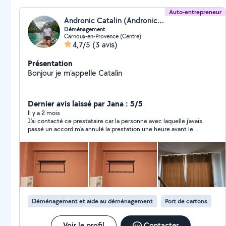
Auto-entrepreneur
Andronic Catalin (Andronic Catalin)
Déménagement
Carnoux-en-Provence (Centre)
4,7/5
(3 avis)
Présentation
Bonjour je m'appelle Catalin
Dernier avis laissé par Jana : 5/5
Il y a 2 mois
J'ai contacté ce prestataire car la personne avec laquelle j'avais
passé un accord m'a annulé la prestation une heure avant le
rendez-vous. Andronic C. a répondu immédiatement et s'est
proposé pour transporter mes meubles depuis différentes
villes jusqu'à mon domicile dans les plus brefs délais. Le
transport a été effectué en 6 à 7 heures avec soin. La
communication a été excellente.
Déménagement et aide au déménagement
Port de cartons
Voir le profil
Contacter