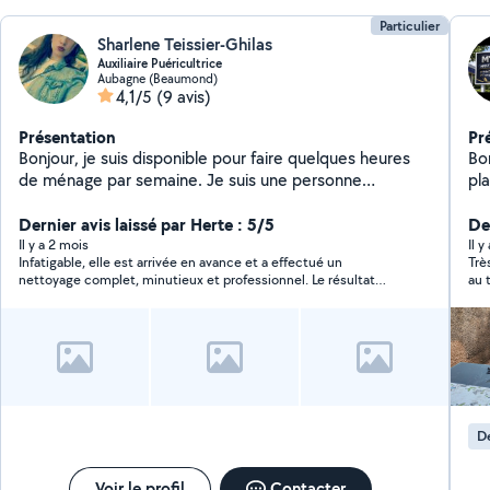
Particulier
Sharlene Teissier-Ghilas
Auxiliaire Puéricultrice
Aubagne (Beaumond)
4,1/5
(9 avis)
Présentation
Pr
Bonjour, je suis disponible pour faire quelques heures
Bo
de ménage par semaine. Je suis une personne
pl
sérieuse, minutieuse et perfectionniste j'aime le travail
ale
bien fait.
Dernier avis laissé par Herte : 5/5
Der
Il y a 2 mois
Il y
Infatigable, elle est arrivée en avance et a effectué un
Trè
nettoyage complet, minutieux et professionnel. Le résultat
au 
était impeccable. Je la recommande vivement.
équ
dém
rec
D
Voir le profil
Contacter