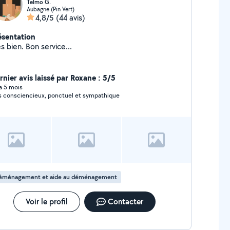
Telmo G.
Aubagne (Pin Vert)
4,8/5
(44 avis)
ésentation
s bien. Bon service...
rnier avis laissé par Roxane : 5/5
 a 5 mois
s consciencieux, ponctuel et sympathique
éménagement et aide au déménagement
Voir le profil
Contacter