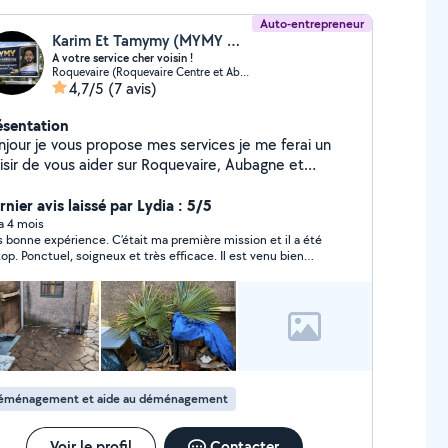
Auto-entrepreneur
Karim Et Tamymy (MYMY MULTI SERVICES)
A votre service cher voisin !
Roquevaire (Roquevaire Centre et Abords)
4,7/5
(7 avis)
ésentation
njour je vous propose mes services je me ferai un
aisir de vous aider sur Roquevaire, Aubagne et
ntours.
nier avis laissé par Lydia : 5/5
 a 4 mois
s bonne expérience. C’était ma première mission et il a été
top. Ponctuel, soigneux et très efficace. Il est venu bien
ipé et a pris le temps de faire les choses correctement. Le
énagement s’est très bien passé grâce à lui. Je
ommande sans hésiter.
éménagement et aide au déménagement
Voir le profil
Contacter