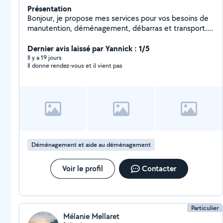
Présentation
Bonjour, je propose mes services pour vos besoins de
manutention, déménagement, débarras et transport.
Sérieux, ponctuel et soigneux, je prends soin de vos
affaires comme si elles étaient les miennes. Je peux
Dernier avis laissé par Yannick : 1/5
vous aider pour le chargement/déchargement,
Il y a 19 jours
Il donne rendez-vous et il vient pas
déplacement de meubles, électroménager, cartons,
encombrants et petits déménagements. Travail propre
et efficace. N'hésitez pas à me contacter pour discuter
de votre besoin.
Déménagement et aide au déménagement
Voir le profil
Contacter
Particulier
Mélanie Mellaret