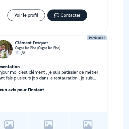
Voir le profil
Contacter
Particulier
Clément Fesquet
Cuges-les-Pins (Cuges-les-Pins)
-/5
ésentation
jour moi c'est clément , je suis pâtissier de métier ,
nt fais plusieurs job dans la restauration , je suis
ponible pour tout petits travaux , manutention ,
rde d'animaux etc etc
cun avis pour l'instant