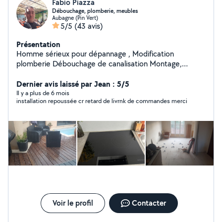
Fabio Piazza
Débouchage, plomberie, meubles
Aubagne (Pin Vert)
5/5
(43 avis)
Présentation
Homme sérieux pour dépannage , Modification
plomberie Débouchage de canalisation Montage,
démontage meuble Installation cuisine Petite
maçonnerie Pose tringle de rideaux , lustres ect
Dernier avis laissé par Jean : 5/5
Location matériel électroportatif de maçonnerie ( faire
Il y a plus de 6 mois
installation repoussée cr retard de livrnk de commandes merci
demande du matériel disponibles ) Karcher, souffleur /
Aspirateur de feuilles Tronçonneuse , fendeuse bois ,
carrelette , Scie à eau sur pied coupe carreaux Livraison
possible / Retrait en supplément
Voir le profil
Contacter