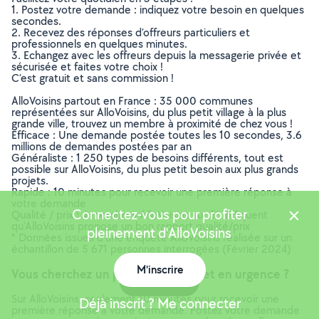
1. Postez votre demande : indiquez votre besoin en quelques
secondes.
2. Recevez des réponses d’offreurs particuliers et
professionnels en quelques minutes.
3. Echangez avec les offreurs depuis la messagerie privée et
sécurisée et faites votre choix !
C’est gratuit et sans commission !
AlloVoisins partout en France : 35 000 communes
représentées sur AlloVoisins, du plus petit village à la plus
grande ville, trouvez un membre à proximité de chez vous !
Efficace : Une demande postée toutes les 10 secondes, 3.6
millions de demandes postées par an
Généraliste : 1 250 types de besoins différents, tout est
possible sur AlloVoisins, du plus petit besoin aux plus grands
projets.
Rapide : 10 minutes pour recevoir une première réponse à
votre demande
Connectez-vous pour profiter
Qualité / prix : 4 membres AlloVoisins sur 5* indiquent
qu’AlloVoisins propose un bon rapport qualité/prix
pleinement d'AlloVoisins
* Données issues d’une enquête AlloVoisins réalisée sur un
échantillon de 5 671 personnes interrogées (Février 2024)
M'inscrire
Vous cherchez un poseur de parquet en urgence ?
Carte
Sur AlloVoisins, seulement 10 minutes pour recevoir une
Déjà inscrit ? Me connecter
première réponse à votre demande. Postez votre demande