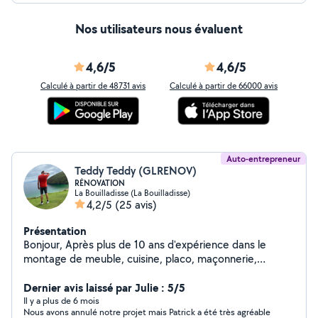
Nos utilisateurs nous évaluent
4,6/5
4,6/5
Calculé à partir de 48731 avis
Calculé à partir de 66000 avis
Auto-entrepreneur
Teddy Teddy (GLRENOV)
RÉNOVATION
La Bouilladisse (La Bouilladisse)
4,2/5
(25 avis)
Présentation
Bonjour, Après plus de 10 ans d'expérience dans le
montage de meuble, cuisine, placo, maçonnerie,
plomberie, électricité, carrelage, peinture, mon objectif
est la satisfaction de mes clients. Je suis disponible
Dernier avis laissé par Julie : 5/5
pour vous faire un devis gratuitement, donner des
Il y a plus de 6 mois
Nous avons annulé notre projet mais Patrick a été très agréable
conseils, Je vous laisse découvrir quelques une devis