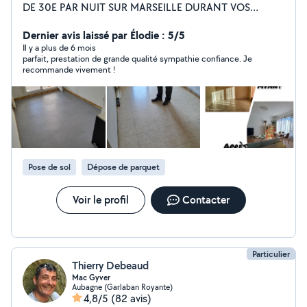
DE 30E PAR NUIT SUR MARSEILLE DURANT VOS
TRAVAUX (APPARTEMENT AIRBNB 4,8/5 ÉTOILES + DE
200 COMMENTAIRES) PLUS D'INFOS EN PV. Bonjour je
Dernier avis laissé par Élodie : 5/5
m'appelle Anthony, je suis auto entrepreneur depuis plus
Il y a plus de 6 mois
parfait, prestation de grande qualité sympathie confiance. Je
de 5ans spécialisé dans la peinture (peintre de métier.)
recommande vivement !
néanmoins je peux me charger également de tous vos
travaux de second oeuvre ( plâtrerie, depose de sol,
etc...) Je me ferais un plaisir de répondre à vos besoins
avec rapidité et efficacité. Je propose également la
création de meubles sur mesures ainsi que des
créations originales lumineuses (meuble tv, plafond
étoilé..) Pour toutes questions n'hésitez pas à me
Pose de sol
Dépose de parquet
contacter.
Voir le profil
Contacter
Particulier
Thierry Debeaud
Mac Gyver
Aubagne (Garlaban Royante)
4,8/5
(82 avis)