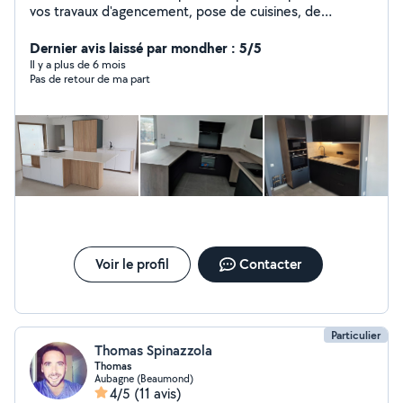
vos travaux d'agencement, pose de cuisines, de
meubles, parquets et de terrasses bois. Spécialisé dans
la pose de cuisines en kit ou en caissons. Assurance
Dernier avis laissé par mondher : 5/5
décennale comprise. Au plaisir de vous rencontrer
Il y a plus de 6 mois
Pas de retour de ma part
Voir le profil
Contacter
Particulier
Thomas Spinazzola
Thomas
Aubagne (Beaumond)
4/5
(11 avis)