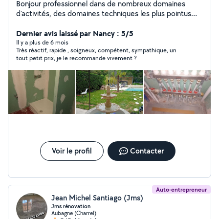
Bonjour professionnel dans de nombreux domaines
d'activités, des domaines techniques les plus pointus
aux petits bricolage ou travaux de rénovation de grande
envergure, jusqu'à la formation dans l'ingénierie
Dernier avis laissé par Nancy : 5/5
technologique. N'hésitez pas à me contacter.
Il y a plus de 6 mois
Très réactif, rapide , soigneux, compétent, sympathique, un
tout petit prix, je le recommande vivement ?
Voir le profil
Contacter
Auto-entrepreneur
Jean Michel Santiago (Jms)
Jms rénovation
Aubagne (Charrel)