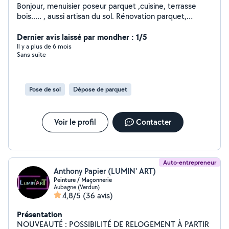
Bonjour, menuisier poseur parquet ,cuisine, terrasse
bois..... , aussi artisan du sol. Rénovation parquet,
marbre granito , terre cuite .....
Dernier avis laissé par mondher : 1/5
Il y a plus de 6 mois
Sans suite
Pose de sol
Dépose de parquet
Voir le profil
Contacter
Auto-entrepreneur
Anthony Papier (LUMIN' ART)
Peinture / Maçonnerie
Aubagne (Verdun)
4,8/5
(36 avis)
Présentation
NOUVEAUTÉ : POSSIBILITÉ DE RELOGEMENT À PARTIR