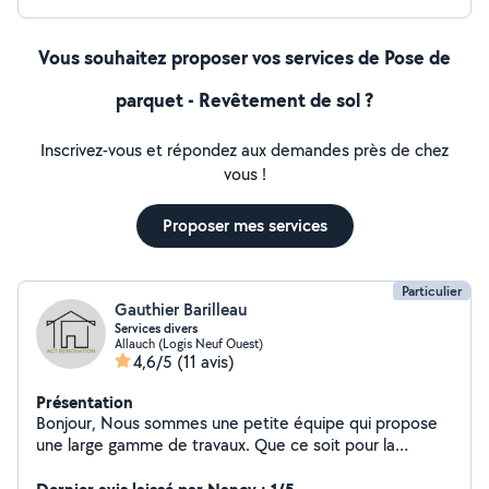
Vous souhaitez proposer vos services de Pose de
parquet - Revêtement de sol ?
Inscrivez-vous et répondez aux demandes près de chez
vous !
Proposer mes services
Particulier
Gauthier Barilleau
Services divers
Allauch (Logis Neuf Ouest)
4,6/5
(11 avis)
Présentation
Bonjour, Nous sommes une petite équipe qui propose
une large gamme de travaux. Que ce soit pour la
rénovation de votre intérieur : la pose de parquet, de
placo, ou encore des travaux de peinture, nous mettons