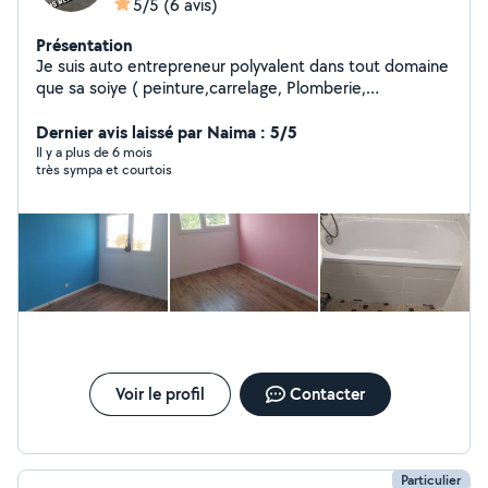
5/5
(6 avis)
Présentation
Je suis auto entrepreneur polyvalent dans tout domaine
que sa soiye ( peinture,carrelage, Plomberie,
électricité,monteur de cuisine , dressing sur mesure ..)
et bien d'autres choses je vous propose mes services si
Dernier avis laissé par Naima : 5/5
vous été intéressé veuillez me contacter. Possibilité de
Il y a plus de 6 mois
très sympa et courtois
vous faire vos devis
Voir le profil
Contacter
Particulier