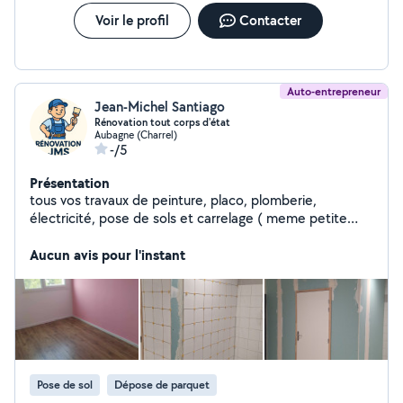
Voir le profil
Contacter
Auto-entrepreneur
Jean-Michel Santiago
Rénovation tout corps d'état
Aubagne (Charrel)
-/5
Présentation
tous vos travaux de peinture, placo, plomberie,
électricité, pose de sols et carrelage ( meme petite
bricoles , petite maçonnerie) disponible a toute vos
demande .
Aucun avis pour l'instant
Pose de sol
Dépose de parquet