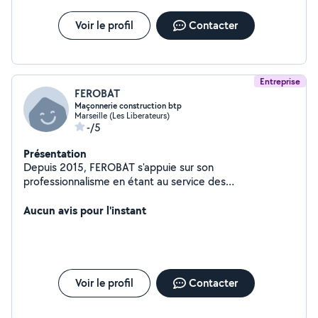
Voir le profil
Contacter
Entreprise
FEROBAT
Maçonnerie construction btp
Marseille (Les Liberateurs)
-/5
Présentation
Depuis 2015, FEROBAT s'appuie sur son
professionnalisme en étant au service des
professionnels et particuliers pour les travaux en
bâtiment Compétente dans les divers métiers de la
Aucun avis pour l'instant
construction de bâtiment, l'entreprise FEROBAT BTP est
en mesure de répondre aux demandes suivantes :
Maçonnerie -Carrelage -Charpente Couverture -
Rénovation - Menuiserie intérieure et extérieure -
Zinguerie -Terrassement - Aménagement extérieur -
Voir le profil
Contacter
Plâtrerie Peinture - doublage cloison