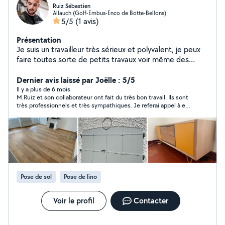
Ruiz Sébastien
Allauch (Golf-Embus-Enco de Botte-Bellons)
5/5
(1 avis)
Présentation
Je suis un travailleur très sérieux et polyvalent, je peux
faire toutes sorte de petits travaux voir même des
chantiers. Je suis titulaire d'un bac bro technicien
menuisier agenceur. Je travaille depuis 6 ans dans le
Dernier avis laissé par Joëlle : 5/5
domaine de la menuiserie spécialisé dans le bois
Il y a plus de 6 mois
M.Ruiz et son collaborateur ont fait du très bon travail. Ils sont
particulièrement Je peux effectuer tout ouvrages à la
très professionnels et très sympathiques. Je referai appel à eux
demande du client. Je peux aussi bien effectuer de
pour d autres travaux sans problème.
petit travaux( jardinages, entretenir vos extérieurs
,clôtures ,pose de cuisine, parquet, ect.. )
Pose de sol
Pose de lino
Voir le profil
Contacter