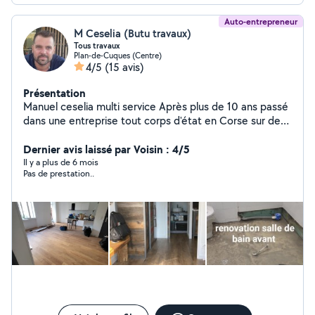
Auto-entrepreneur
M Ceselia (Butu travaux)
Tous travaux
Plan-de-Cuques (Centre)
4/5
(15 avis)
Présentation
Manuel ceselia multi service Après plus de 10 ans passé
dans une entreprise tout corps d'état en Corse sur des
construction haut de gamme. Tout travaux construction
de cabane
Dernier avis laissé par Voisin : 4/5
Il y a plus de 6 mois
Pas de prestation..