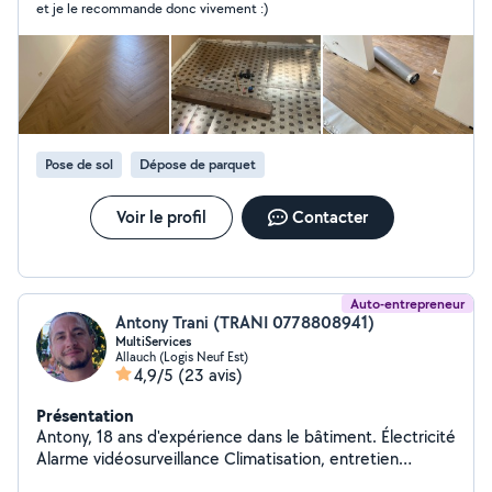
et je le recommande donc vivement :)
mes réalisations dans mes photos ou bien visiter ma
page Facebook. Je suis à votre disposition. Merci Teddy
GLRENOV
Pose de sol
Dépose de parquet
Voir le profil
Contacter
Auto-entrepreneur
Antony Trani (TRANI 0778808941)
MultiServices
Allauch (Logis Neuf Est)
4,9/5
(23 avis)
Présentation
Antony, 18 ans d'expérience dans le bâtiment. Électricité
Alarme vidéosurveillance Climatisation, entretien
(nettoyage en profondeur turbine et échangeur avec