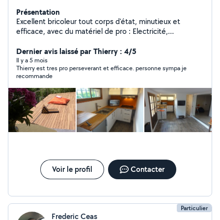
Présentation
Excellent bricoleur tout corps d'état, minutieux et
efficace, avec du matériel de pro : Electricité,
Menuiserie, terrasse en bois, parquet, aménagements
de cuisine, placard et salle de bain, Plomberie, piscine.
Dernier avis laissé par Thierry : 4/5
Mes amis et voisins m'appellent Mac Gyver.
Il y a 5 mois
Thierry est tres pro perseverant et efficace. personne sympa je
recommande
Voir le profil
Contacter
Particulier
Frederic Ceas