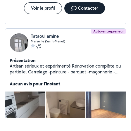
Voir le profil
Contacter
Auto-entrepreneur
Tataoui amine
Marseille (Saint-Menet)
-/5
Présentation
Artisan sérieux et expérimenté Rénovation complète ou
partielle. Carrelage -peinture - parquet -maçonnerie -
Devis gratuit et intervention rapide.de Travaux
électriques
Aucun avis pour l'instant