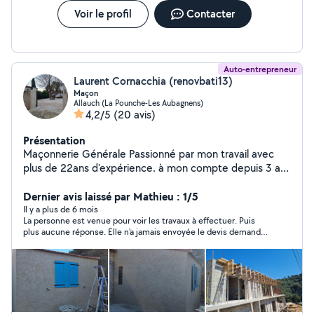
Voir le profil
Contacter
Auto-entrepreneur
Laurent Cornacchia (renovbati13)
Maçon
Allauch (La Pounche-Les Aubagnens)
4,2/5
(20 avis)
Présentation
Maçonnerie Générale Passionné par mon travail avec
plus de 22ans d'expérience. à mon compte depuis 3 ans
je mets à contribution tout mon savoir faire -spécialisé
dans les pose et rénovations de toutes types de toit -
Dernier avis laissé par Mathieu : 1/5
Maçonnerie générale neuf et rénovation - construction
Il y a plus de 6 mois
La personne est venue pour voir les travaux à effectuer. Puis
de maison -Charpente Couverture -Aménagement
plus aucune réponse. Elle n'a jamais envoyée le devis demandé,
intérieur extérieur - Carrelage sol et fayanse (tous type
malgré mes nombreuses relances. Personne d'absolue aucune
de carreaux) - terrassement - piscine traditionnelle ou
confiance.
moderne - ravalement de façades -placo -Etanchéité -
Création et rénovation de Salle de bain -Pose de
douche à l'italienne -Création et rénovation de Cuisine
C'est avec plaisir que je vous apporte mes