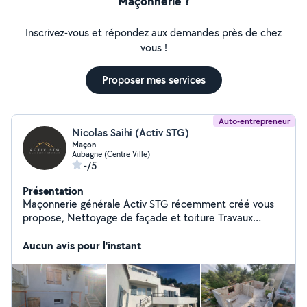
Maçonnerie ?
Inscrivez-vous et répondez aux demandes près de chez
vous !
Proposer mes services
Auto-entrepreneur
Nicolas Saihi (Activ STG)
Maçon
Aubagne (Centre Ville)
-/5
Présentation
Maçonnerie générale Activ STG récemment créé vous
propose, Nettoyage de façade et toiture Travaux
intérieurs et extérieurs Béton désactivé Gouttière
Traitement de fissures Enduit Devis gratuit Nous
Aucun avis pour l'instant
travaillons dans les Bouches-du-Rhône Nous
garantissons un travail de qualité