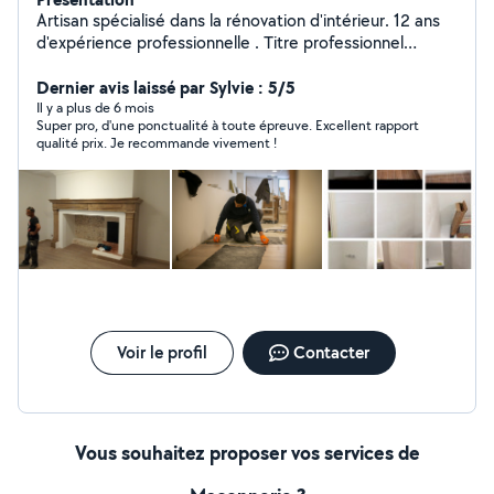
Artisan spécialisé dans la rénovation d'intérieur. 12 ans
d'expérience professionnelle . Titre professionnel
obtenu en 2020 . Je suis capable de réaliser des
travaux de peinture enduit placo électricité plomberie
Dernier avis laissé par Sylvie : 5/5
carrelage faïence... propose des prix défiant toutes
Il y a plus de 6 mois
Super pro, d'une ponctualité à toute épreuve. Excellent rapport
concurrence et garantie un travail de qualité. 7 53 58 56
qualité prix. Je recommande vivement !
65
Voir le profil
Contacter
Vous souhaitez proposer vos services de