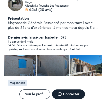
Maçon
Allauch (La Pounche-Les Aubagnens)
4,2/5
(20 avis)
Présentation
Maçonnerie Générale Passionné par mon travail avec
plus de 22ans d'expérience. à mon compte depuis 3 ans
je mets à contribution tout mon savoir faire -spécialisé
dans les pose et rénovations de toutes types de toit -
Dernier avis laissé par Isabelle : 5/5
Maçonnerie générale neuf et rénovation - construction
Il y a plus de 6 mois
j'ai fait faire ma toiture par Laurent. très réactif très bon rapport
de maison -Charpente Couverture -Aménagement
qualité prix Il a su me donner des conseils qui m'ont fait
intérieur extérieur - Carrelage sol et fayanse (tous type
économiser de l'argent. travail très soigné.très sympathique
de carreaux) - terrassement - piscine traditionnelle ou
sérieu x et à l'écoute. je le recommande vivement.!!!!
moderne - ravalement de façades -placo -Etanchéité -
Création et rénovation de Salle de bain -Pose de
douche à l'italienne -Création et rénovation de Cuisine
C'est avec plaisir que je vous apporte mes
compétences pour qu'ensemble nous réalisons vos
Maçonnerie
projets Conseil , Déplacement et Devis gratuit
Voir le profil
Contacter