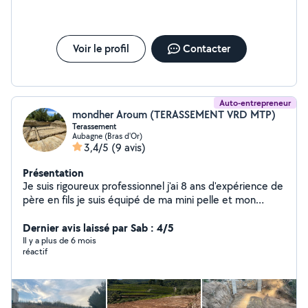
Voir le profil
Contacter
Auto-entrepreneur
mondher Aroum (TERASSEMENT VRD MTP)
Terassement
Aubagne (Bras d'Or)
3,4/5
(9 avis)
Présentation
Je suis rigoureux professionnel j'ai 8 ans d'expérience de
père en fils je suis équipé de ma mini pelle et mon
camion j'effectue plusieurs tâche tranché fondation
pose de fausse creuse piscine
Dernier avis laissé par Sab : 4/5
Il y a plus de 6 mois
réactif