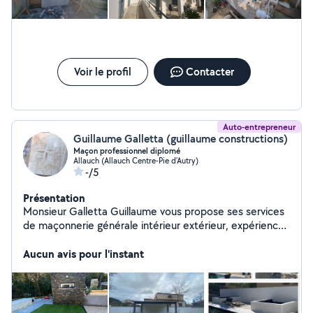
Voir le profil
Contacter
Auto-entrepreneur
Guillaume Galletta (guillaume constructions)
Maçon professionnel diplomé
Allauch (Allauch Centre-Pie d'Autry)
-/5
Présentation
Monsieur Galletta Guillaume vous propose ses services
de maçonnerie générale intérieur extérieur, expérience
depuis 2012. Je vous conseille et réalise vos projets de
création et rénovation sur devis.
Aucun avis pour l'instant