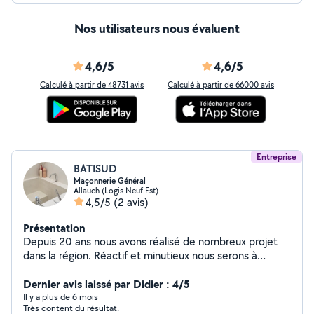
Nos utilisateurs nous évaluent
4,6/5
4,6/5
Calculé à partir de 48731 avis
Calculé à partir de 66000 avis
Entreprise
BATISUD
Maçonnerie Général
Allauch (Logis Neuf Est)
4,5/5
(2 avis)
Présentation
Depuis 20 ans nous avons réalisé de nombreux projet
dans la région. Réactif et minutieux nous serons à
l'écoute de vos projets Nous réalisons: -Maçonnerie
générale Extension et Elévation -Réalisation de clôture -
Dernier avis laissé par Didier : 4/5
Charpente et Couverture -Ouverture de mur porteur -
Il y a plus de 6 mois
Très content du résultat.
Ravalement de façades -Carrelage et faïence, Sol