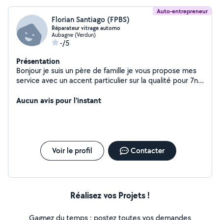
Auto-entrepreneur
Florian Santiago (FPBS)
Réparateur vitrage automo
Aubagne (Verdun)
-/5
Présentation
Bonjour je suis un père de famille je vous propose mes
service avec un accent particulier sur la qualité pour 7n
travaille soigneux et bien fait vous pouvez compter su
moi
Aucun avis pour l'instant
Voir le profil
Contacter
Réalisez vos Projets !
Gagnez du temps : postez toutes vos demandes