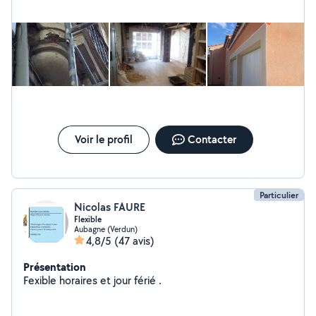
souple (parquet collé ou flottant) -Réalisation de
douche à l'Italienne ou SPA -Piscine maçonné (y compris
filtration) -Placo, peinture -Etanchéité toit terrasse
Voir le profil
Contacter
Particulier
Nicolas FAURE
Flexible
Aubagne (Verdun)
4,8/5
(47 avis)
Présentation
Fexible horaires et jour férié .