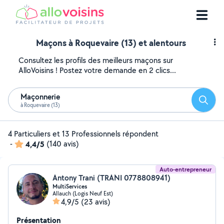
Maçons à Roquevaire (13) et alentours
Consultez les profils des meilleurs maçons sur
AlloVoisins ! Postez votre demande en 2 clics...
Maçonnerie
Reche
à Roquevaire (13)
4 Particuliers et 13 Professionnels répondent
-
4,4/5
(140 avis)
Auto-entrepreneur
Antony Trani (TRANI 0778808941)
MultiServices
Allauch (Logis Neuf Est)
4,9/5
(23 avis)
Présentation