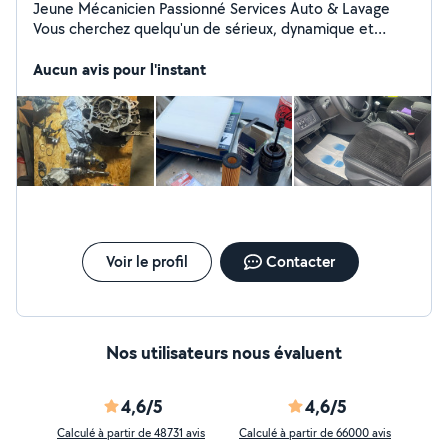
Jeune Mécanicien Passionné Services Auto & Lavage
Vous cherchez quelqu'un de sérieux, dynamique et
passionné pour entretenir ou embellir votre voiture ?
Jeune mécanicien motivé, je mets mon savoir-faire et
Aucun avis pour l'instant
ma rigueur au service de votre véhicule. Mes services :
Entretien & mécanique auto (embrayage,vidange, freins,
petites réparations) Pose de LED & Ciel étoilé pour un
intérieur unique et personnalisé Lavage auto intérieur &
extérieur avec des produits de qualité Autres
prestations sur demande Devis gratuit Passionné par
l'automobile, je travaille avec soin et précision pour
satisfaire chaque client. Contactez-moi pour toute
demande ou renseignement !
Voir le profil
Contacter
Nos utilisateurs nous évaluent
4,6/5
4,6/5
Calculé à partir de 48731 avis
Calculé à partir de 66000 avis