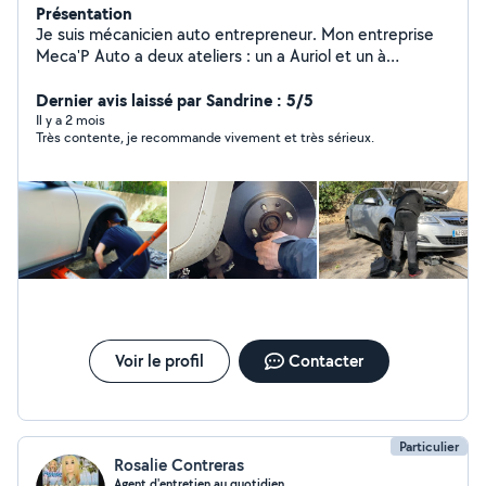
Présentation
Je suis mécanicien auto entrepreneur. Mon entreprise
Meca'P Auto a deux ateliers : un a Auriol et un à
Greasque. Je peux également intervenir à votre
domicile pour certaines réparations. A bientôt !
Dernier avis laissé par Sandrine : 5/5
Il y a 2 mois
Très contente, je recommande vivement et très sérieux.
Voir le profil
Contacter
Particulier
Rosalie Contreras
Agent d'entretien au quotidien