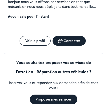
Bonjour nous vous offrons nos services en tant que
mécanicien nous nous déplaçons dans tout marseille
avec notre matériel mécanicien depuis 4 ans je suis
professionnel et à l'écoute de mes Clients je m'occupe
Aucun avis pour l'instant
de toute type d'entretiens de véhicule léger
Voir le profil
Contacter
Vous souhaitez proposer vos services de
Entretien - Réparation autres véhicules ?
Inscrivez-vous et répondez aux demandes près de chez
vous !
Proposer mes services