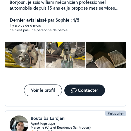
Bonjour , je suis william mécanicien professionnel
automobile depuis 13 ans et je propose mes services
pour des travaux d'entretien et réparation ( pont , outil ,
machine à pneus , machine à géométrie , valise
Dernier avis laissé par Sophie : 1/5
diagnostic , polissage des feux , vidange , embrayage ,
Il y a plus de 6 mois
ce n'est pas une personne de parole.
distribution ect )
Voir le profil
Contacter
Particulier
Boutaiba Lardjani
Agent logistique
Marseille (Cite et Residence Saint-Louis)