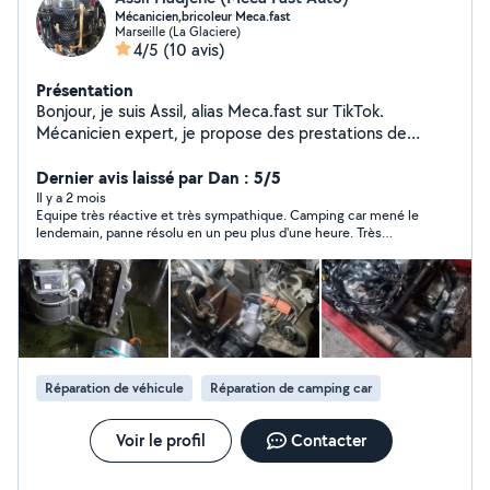
Mécanicien,bricoleur Meca.fast
Marseille (La Glaciere)
4/5
(10 avis)
Présentation
Bonjour, je suis Assil, alias Meca.fast sur TikTok.
Mécanicien expert, je propose des prestations de
réparation et d'entretien (diagnostic et programmation
spécialisé en boîte auto DSG) de qualité et à tarifs
Dernier avis laissé par Dan : 5/5
compétitifs. Pour toute demande zéro six, soixante-huit,
Il y a 2 mois
Equipe très réactive et très sympathique. Camping car mené le
zéro sept, quarante-neuf, trente-quatre er retrouvez-
lendemain, panne résolu en un peu plus d'une heure. Très
moi sur TikTok.
satisfait du diagnostic et du travail effectué. Je recommande !
Réparation de véhicule
Réparation de camping car
Voir le profil
Contacter