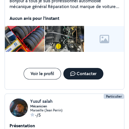
Bonjour à tous je suis professionnel automobile
mécanique général Réparation tout marque de voiture
Diagnostic Distribution embrayage entretien vidange
Pneus neufs et occasion Réparation boîte automatique
Aucun avis pour l'instant
Déplacement 24/24 à vous domicile Ou dans notre
garage Diagnostic à partir de 50 Déplacement et devis
gratuit Cordialement
Voir le profil
Contacter
Particulier
Yusuf salah
Mécanicien
Marseille (Jean Perrin)
-/5
Présentation