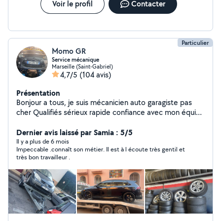
Voir le profil
Contacter
Particulier
Momo GR
Service mécanique
Marseille (Saint-Gabriel)
4,7/5
(104 avis)
Présentation
Bonjour a tous, je suis mécanicien auto garagiste pas
cher Qualifiés sérieux rapide confiance avec mon équipe
on travaille pour gagner le pains et pour aider les gens,
on a des pièce neuf et occasion et le prix pas cher
Dernier avis laissé par Samia : 5/5
surtout à votre disposition au garage ou a votre domicile
Il y a plus de 6 mois
Impeccable .connaît son métier. Il est à l écoute très gentil et
,ci on et disponible, disponible avec rendez-vous Service
très bon travailleur .
vente et achats des voitures occasion Service
mécanique automobile Service carrossier automobile
Service vitrage Service contrôle technique Service
pneumatiques Service location de voiture Service
pièces -15% Pour plus d'informations contactez moi par
téléphone