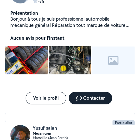
-/5
Présentation
Bonjour à tous je suis professionnel automobile
mécanique général Réparation tout marque de voiture
Diagnostic Distribution embrayage entretien vidange
Pneus neufs et occasion Réparation boîte automatique
Aucun avis pour l'instant
Déplacement 24/24 à vous domicile Ou dans notre
garage Diagnostic à partir de 50 Déplacement et devis
gratuit Cordialement
Voir le profil
Contacter
Particulier
Yusuf salah
Mécanicien
Marseille (Jean Perrin)