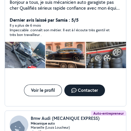
Bonjour a tous, je suis mécanicien auto garagiste pas
cher Qualifiés sérieux rapide confiance avec mon équipe
on travaille pour gagner le pains et pour aider les gens,
on a des pièce neuf et occasion et le prix pas cher
Dernier avis laissé par Samia : 5/5
surtout à votre disposition au garage ou a votre domicile
Il y a plus de 6 mois
Impeccable .connaît son métier. Il est à l écoute très gentil et
,ci on et disponible, disponible avec rendez-vous Service
très bon travailleur .
vente et achats des voitures occasion Service
mécanique automobile Service carrossier automobile
Service vitrage Service contrôle technique Service
pneumatiques Service location de voiture Service
pièces -15% Pour plus d'informations contactez moi par
téléphone
Voir le profil
Contacter
Auto-entrepreneur
Bmw Audi (MECANIQUE EXPRESS)
Mécanique auto
Marseille (Louis Loucheur)