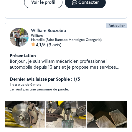
Voir le profil
Contacter
Particulier
William Bouzebra
William
Marseille (Saint-Barnabe-Montaigne-Orangerie)
4,1/5
(9 avis)
Présentation
Bonjour , je suis william mécanicien professionnel
automobile depuis 13 ans et je propose mes services
pour des travaux d'entretien et réparation ( pont , outil ,
machine à pneus , machine à géométrie , valise
Dernier avis laissé par Sophie : 1/5
diagnostic , polissage des feux , vidange , embrayage ,
Il y a plus de 6 mois
ce n'est pas une personne de parole.
distribution ect )