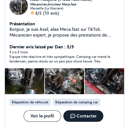
Mécanicien,bricoleur Meca.fast
Marseille (La Glaciere)
4/5
(10 avis)
Présentation
Bonjour, je suis Assil, alias Meca.fast sur TikTok.
Mécanicien expert, je propose des prestations de
réparation et d'entretien (diagnostic et programmation
spécialisé en boîte auto DSG) de qualité et à tarifs
Dernier avis laissé par Dan : 5/5
compétitifs. Pour toute demande zéro six, soixante-huit,
Il y a 2 mois
Equipe très réactive et très sympathique. Camping car mené le
zéro sept, quarante-neuf, trente-quatre er retrouvez-
lendemain, panne résolu en un peu plus d'une heure. Très
moi sur TikTok.
satisfait du diagnostic et du travail effectué. Je recommande !
Réparation de véhicule
Réparation de camping car
Voir le profil
Contacter