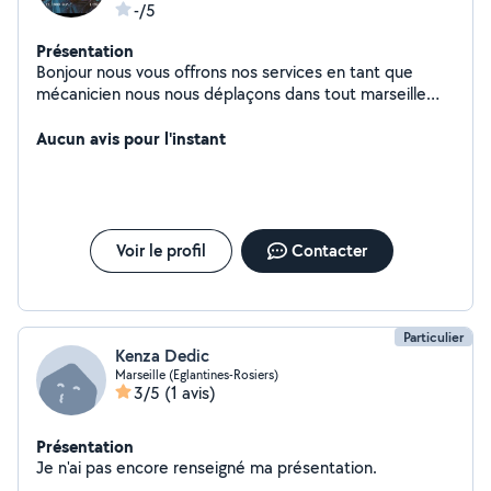
-/5
Présentation
Bonjour nous vous offrons nos services en tant que
mécanicien nous nous déplaçons dans tout marseille
avec notre matériel mécanicien depuis 4 ans je suis
professionnel et à l'écoute de mes Clients je m'occupe
Aucun avis pour l'instant
de toute type d'entretiens de véhicule léger
Voir le profil
Contacter
Particulier
Kenza Dedic
Marseille (Eglantines-Rosiers)
3/5
(1 avis)
Présentation
Je n'ai pas encore renseigné ma présentation.