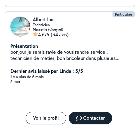
Particulier
Albert luis
Technicien
Marseille (Queyrel)
4,6/5
(34 avis)
Présentation
bonjour je serais ravie de vous rendre service ,
technicien de metier, bon bricoleur dans plusieurs
domaines, qualité d écoute et conseil Cordialement
merci.
Dernier avis laissé par Linda : 5/5
Il y a plus de 6 mois
Super
Voir le profil
Contacter