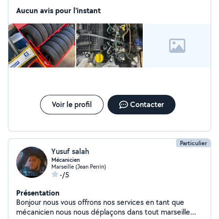
Diagnostic Distribution embrayage entretien vidange
Pneus neufs et occasion Réparation boîte automatique
Aucun avis pour l'instant
Déplacement 24/24 à vous domicile Ou dans notre
garage Diagnostic à partir de 50 Déplacement et devis
gratuit Cordialement
Voir le profil
Contacter
Particulier
Yusuf salah
Mécanicien
Marseille (Jean Perrin)
-/5
Présentation
Bonjour nous vous offrons nos services en tant que
mécanicien nous nous déplaçons dans tout marseille