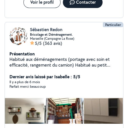
Voir le profil
Contacter
Particulier
Sébastien Redon
Bricolage et Déménagement.
Marseille (Campagne La Rose)
5/5
(363 avis)
Présentation
Habitué aux déménagements (portage avec soin et
efficacité, rangement du camion) Habitué au petit
bricolage : - Meubles : montages et réparation. -
Fixations au mur : tringles, étagères, télévision,
Dernier avis laissé par Isabelle : 5/5
moustiquaires, stores. - Electricité : luminaires,
Il y a plus de 6 mois
Parfait merci beaucoup
ventilateurs de plafond, prises électriques,
interrupteurs. - Plomberie : robinets, siphons, joints
silicone, chasse d'eau, raccordement meuble vasque. -
Murs : rebouchage de trous, peinture de petites pièces.
- Divers : poignées de porte, barres de seuil, plaques de
cuisson. Habitué au jardinage : - Taille de haie,
plantation, débroussaillage, entretiens. Disponibilités : -
fins de journée (en semaine). - les week-ends.