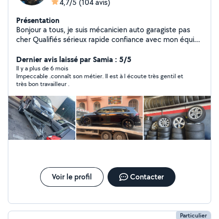
4,7/5
(104 avis)
Présentation
Bonjour a tous, je suis mécanicien auto garagiste pas
cher Qualifiés sérieux rapide confiance avec mon équipe
on travaille pour gagner le pains et pour aider les gens,
on a des pièce neuf et occasion et le prix pas cher
Dernier avis laissé par Samia : 5/5
surtout à votre disposition au garage ou a votre domicile
Il y a plus de 6 mois
Impeccable .connaît son métier. Il est à l écoute très gentil et
,ci on et disponible, disponible avec rendez-vous Service
très bon travailleur .
vente et achats des voitures occasion Service
mécanique automobile Service carrossier automobile
Service vitrage Service contrôle technique Service
pneumatiques Service location de voiture Service
pièces -15% Pour plus d'informations contactez moi par
téléphone
Voir le profil
Contacter
Particulier