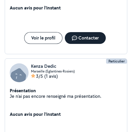
avec notre matériel mécanicien depuis 4 ans je suis
professionnel et à l'écoute de mes Clients je m'occupe
Aucun avis pour l'instant
de toute type d'entretiens de véhicule léger
Voir le profil
Contacter
Particulier
Kenza Dedic
Marseille (Eglantines-Rosiers)
3/5
(1 avis)
Présentation
Je n'ai pas encore renseigné ma présentation.
Aucun avis pour l'instant