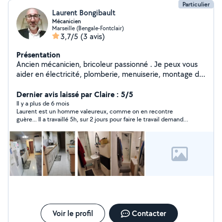
Particulier
Laurent Bongibault
Mécanicien
Marseille (Bengale-Fontclair)
3,7/5
(3 avis)
Présentation
Ancien mécanicien, bricoleur passionné . Je peux vous
aider en électricité, plomberie, menuiserie, montage de
meuble, dépannage informatique, dépannage
électroménager et bien sur en mécanique auto, 2
Dernier avis laissé par Claire : 5/5
roues, matériel à moteur thermique et vélo.
Il y a plus de 6 mois
Laurent est un homme valeureux, comme on en recontre
Autodidacte, j'aime apprendre en aidant les autres a
guère... Il a travaillé 5h, sur 2 jours pour faire le travail demandé..
résoudre leurs problèmes.
Il fait ça pour rendre service, pas pour gagner de l'argent... C'est
très rare à cette époque.... Laurent est très sympathique, et
nous avons bien discuté.. Merci encore Laurent....
Voir le profil
Contacter