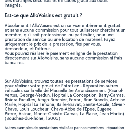
des échanges sécurisés et efficaces grâce aux outils
intégrés.
Est-ce que AlloVoisins est gratuit ?
Absolument ! AlloVoisins est un service entièrement gratuit
et sans aucune commission pour tout utilisateur cherchant un
membre, qu’il soit professionnel ou particulier, pour une
prestation de service ou une location de matériel. Payez
uniquement le prix de la prestation, fixé par vous,
demandeur, et l’offreur.
Vous pouvez réaliser le paiement en ligne de la prestation
directement sur AlloVoisins, sans aucune commission ni frais
bancaires.
Sur AlloVoisins, trouvez toutes les prestations de services
pour réaliser votre projet de Entretien - Réparation autres
véhicules sur la ville de Marseille 5e Arrondissement (Pauriol-
Vertus, George-Verdun, Hopital La Conception, Barry-Camas,
Riviera-Facultes, Arago-Brochier, Ferrari, Brun Brandis, Antoine
Maille, Hopital La Timone, Baille-Bravet, Sainte-Cecile, Olivier-
Chave, Louis Loucheur, Chave-Abbe de l'Epee, Eugene
Pierre, Astruc, Monte-Christo-Camas, La Plaine, Jean Martin)
(Bouches-du-Rhône, 13005)
Autres exemples de prestations réalisées par nos membres : réparation