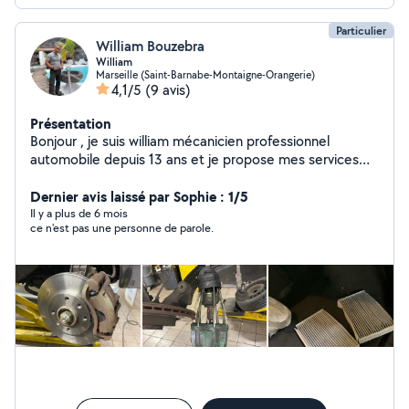
Particulier
William Bouzebra
William
Marseille (Saint-Barnabe-Montaigne-Orangerie)
4,1/5
(9 avis)
Présentation
Bonjour , je suis william mécanicien professionnel
automobile depuis 13 ans et je propose mes services
pour des travaux d'entretien et réparation ( pont , outil ,
machine à pneus , machine à géométrie , valise
Dernier avis laissé par Sophie : 1/5
diagnostic , polissage des feux , vidange , embrayage ,
Il y a plus de 6 mois
ce n'est pas une personne de parole.
distribution ect )