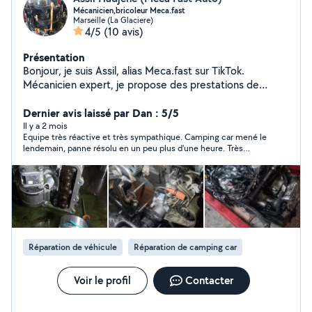
Mécanicien,bricoleur Meca.fast
Marseille (La Glaciere)
4/5
(10 avis)
Présentation
Bonjour, je suis Assil, alias Meca.fast sur TikTok.
Mécanicien expert, je propose des prestations de
réparation et d'entretien (diagnostic et programmation
spécialisé en boîte auto DSG) de qualité et à tarifs
Dernier avis laissé par Dan : 5/5
compétitifs. Pour toute demande zéro six, soixante-huit,
Il y a 2 mois
Equipe très réactive et très sympathique. Camping car mené le
zéro sept, quarante-neuf, trente-quatre er retrouvez-
lendemain, panne résolu en un peu plus d'une heure. Très
moi sur TikTok.
satisfait du diagnostic et du travail effectué. Je recommande !
Réparation de véhicule
Réparation de camping car
Voir le profil
Contacter