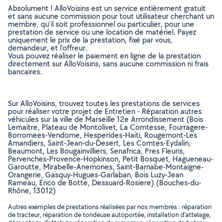
Absolument ! AlloVoisins est un service entièrement gratuit
et sans aucune commission pour tout utilisateur cherchant un
membre, qu’il soit professionnel ou particulier, pour une
prestation de service ou une location de matériel. Payez
uniquement le prix de la prestation, fixé par vous,
demandeur, et l’offreur.
Vous pouvez réaliser le paiement en ligne de la prestation
directement sur AlloVoisins, sans aucune commission ni frais
bancaires.
Sur AlloVoisins, trouvez toutes les prestations de services
pour réaliser votre projet de Entretien - Réparation autres
véhicules sur la ville de Marseille 12e Arrondissement (Bois
Lemaitre, Plateau de Montolivet, La Comtesse, Fourragere-
Borromees-Vendome, Hesperides-Haiti, Rougemont-Les
Amandiers, Saint-Jean-du-Desert, Les Comtes-Eydalin,
Beaumont, Les Bougainvilliers, Senafrica, Pres Fleuris,
Pervenches-Provence-Hopkinson, Petit Bosquet, Hagueneau-
Garoutte, Mirabelle-Anemones, Saint-Barnabe-Montaigne-
Orangerie, Gasquy-Hugues-Garlaban, Bois Luzy-Jean
Rameau, Enco de Botte, Dessuard-Rosiere) (Bouches-du-
Rhône, 13012)
Autres exemples de prestations réalisées par nos membres : réparation
de tracteur, réparation de tondeuse autoportée, installation d'attelage,