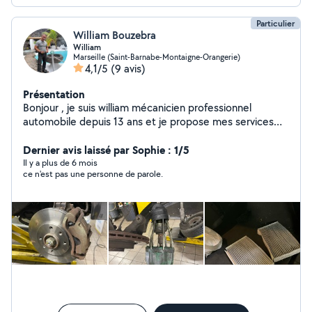
Particulier
William Bouzebra
William
Marseille (Saint-Barnabe-Montaigne-Orangerie)
4,1/5
(9 avis)
Présentation
Bonjour , je suis william mécanicien professionnel
automobile depuis 13 ans et je propose mes services
pour des travaux d'entretien et réparation ( pont , outil ,
machine à pneus , machine à géométrie , valise
Dernier avis laissé par Sophie : 1/5
diagnostic , polissage des feux , vidange , embrayage ,
Il y a plus de 6 mois
ce n'est pas une personne de parole.
distribution ect )