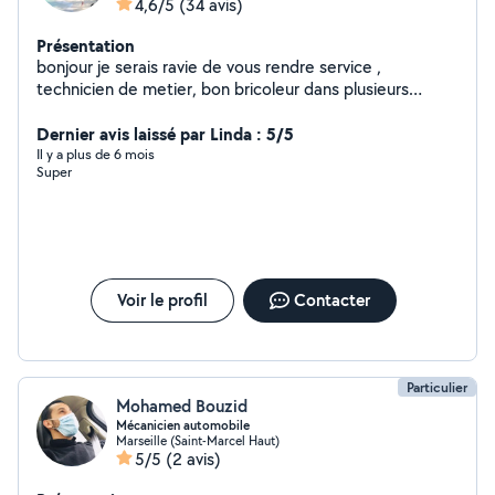
4,6/5
(34 avis)
Présentation
bonjour je serais ravie de vous rendre service ,
technicien de metier, bon bricoleur dans plusieurs
domaines, qualité d écoute et conseil Cordialement
merci.
Dernier avis laissé par Linda : 5/5
Il y a plus de 6 mois
Super
Voir le profil
Contacter
Particulier
Mohamed Bouzid
Mécanicien automobile
Marseille (Saint-Marcel Haut)
5/5
(2 avis)