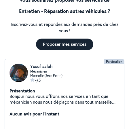
Entretien - Réparation autres véhicules ?
Inscrivez-vous et répondez aux demandes près de chez
vous !
Proposer mes services
Particulier
Yusuf salah
Mécanicien
Marseille (Jean Perrin)
-/5
Présentation
Bonjour nous vous offrons nos services en tant que
mécanicien nous nous déplaçons dans tout marseille
avec notre matériel mécanicien depuis 4 ans je suis
professionnel et à l'écoute de mes Clients je m'occupe
Aucun avis pour l'instant
de toute type d'entretiens de véhicule léger