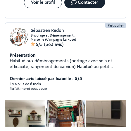
Voir le profil
Contacter
Particulier
Sébastien Redon
Bricolage et Déménagement.
Marseille (Campagne La Rose)
5/5
(363 avis)
Présentation
Habitué aux déménagements (portage avec soin et
efficacité, rangement du camion) Habitué au petit
bricolage : - Meubles : montages et réparation. -
Fixations au mur : tringles, étagères, télévision,
Dernier avis laissé par Isabelle : 5/5
moustiquaires, stores. - Electricité : luminaires,
Il y a plus de 6 mois
Parfait merci beaucoup
ventilateurs de plafond, prises électriques,
interrupteurs. - Plomberie : robinets, siphons, joints
silicone, chasse d'eau, raccordement meuble vasque. -
Murs : rebouchage de trous, peinture de petites pièces.
- Divers : poignées de porte, barres de seuil, plaques de
cuisson. Habitué au jardinage : - Taille de haie,
plantation, débroussaillage, entretiens. Disponibilités : -
fins de journée (en semaine). - les week-ends.