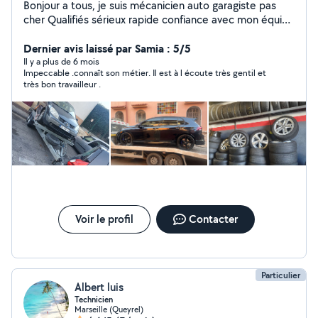
Bonjour a tous, je suis mécanicien auto garagiste pas
cher Qualifiés sérieux rapide confiance avec mon équipe
on travaille pour gagner le pains et pour aider les gens,
on a des pièce neuf et occasion et le prix pas cher
Dernier avis laissé par Samia : 5/5
surtout à votre disposition au garage ou a votre domicile
Il y a plus de 6 mois
Impeccable .connaît son métier. Il est à l écoute très gentil et
,ci on et disponible, disponible avec rendez-vous Service
très bon travailleur .
vente et achats des voitures occasion Service
mécanique automobile Service carrossier automobile
Service vitrage Service contrôle technique Service
pneumatiques Service location de voiture Service
pièces -15% Pour plus d'informations contactez moi par
téléphone
Voir le profil
Contacter
Particulier
Albert luis
Technicien
Marseille (Queyrel)