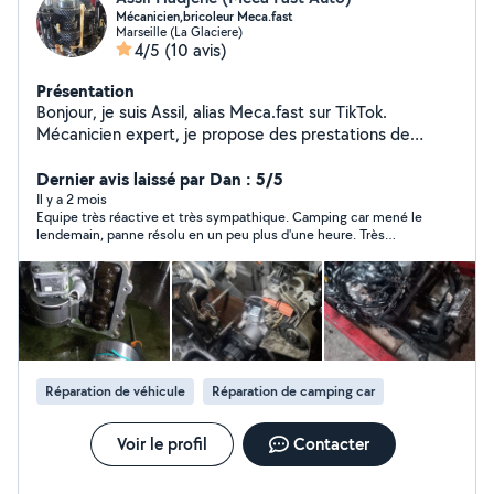
Mécanicien,bricoleur Meca.fast
Marseille (La Glaciere)
4/5
(10 avis)
Présentation
Bonjour, je suis Assil, alias Meca.fast sur TikTok.
Mécanicien expert, je propose des prestations de
réparation et d'entretien (diagnostic et programmation
spécialisé en boîte auto DSG) de qualité et à tarifs
Dernier avis laissé par Dan : 5/5
compétitifs. Pour toute demande zéro six, soixante-huit,
Il y a 2 mois
Equipe très réactive et très sympathique. Camping car mené le
zéro sept, quarante-neuf, trente-quatre er retrouvez-
lendemain, panne résolu en un peu plus d'une heure. Très
moi sur TikTok.
satisfait du diagnostic et du travail effectué. Je recommande !
Réparation de véhicule
Réparation de camping car
Voir le profil
Contacter