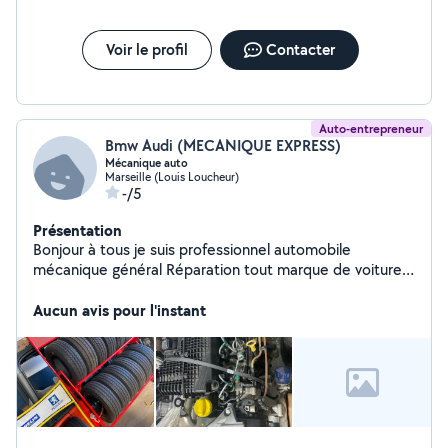
Voir le profil
Contacter
Auto-entrepreneur
Bmw Audi (MECANIQUE EXPRESS)
Mécanique auto
Marseille (Louis Loucheur)
-/5
Présentation
Bonjour à tous je suis professionnel automobile
mécanique général Réparation tout marque de voiture
Diagnostic Distribution embrayage entretien vidange
Pneus neufs et occasion Réparation boîte automatique
Aucun avis pour l'instant
Déplacement 24/24 à vous domicile Ou dans notre
garage Diagnostic à partir de 50 Déplacement et devis
gratuit Cordialement