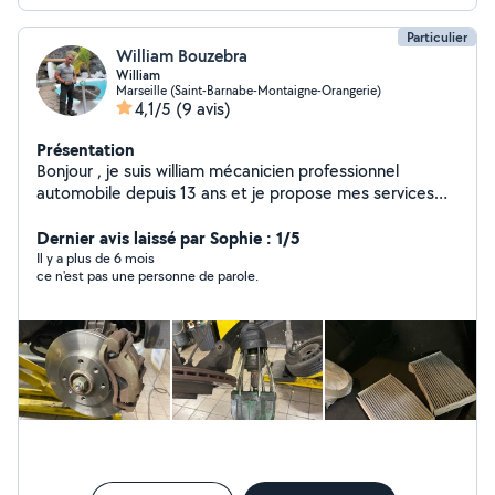
Particulier
William Bouzebra
William
Marseille (Saint-Barnabe-Montaigne-Orangerie)
4,1/5
(9 avis)
Présentation
Bonjour , je suis william mécanicien professionnel
automobile depuis 13 ans et je propose mes services
pour des travaux d'entretien et réparation ( pont , outil ,
machine à pneus , machine à géométrie , valise
Dernier avis laissé par Sophie : 1/5
diagnostic , polissage des feux , vidange , embrayage ,
Il y a plus de 6 mois
ce n'est pas une personne de parole.
distribution ect )