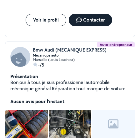
Voir le profil
Contacter
Auto-entrepreneur
Bmw Audi (MECANIQUE EXPRESS)
Mécanique auto
Marseille (Louis Loucheur)
-/5
Présentation
Bonjour à tous je suis professionnel automobile
mécanique général Réparation tout marque de voiture
Diagnostic Distribution embrayage entretien vidange
Pneus neufs et occasion Réparation boîte automatique
Aucun avis pour l'instant
Déplacement 24/24 à vous domicile Ou dans notre
garage Diagnostic à partir de 50 Déplacement et devis
gratuit Cordialement