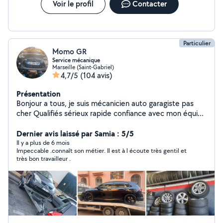
Voir le profil
Contacter
Particulier
Momo GR
Service mécanique
Marseille (Saint-Gabriel)
4,7/5
(104 avis)
Présentation
Bonjour a tous, je suis mécanicien auto garagiste pas
cher Qualifiés sérieux rapide confiance avec mon équipe
on travaille pour gagner le pains et pour aider les gens,
on a des pièce neuf et occasion et le prix pas cher
Dernier avis laissé par Samia : 5/5
surtout à votre disposition au garage ou a votre domicile
Il y a plus de 6 mois
Impeccable .connaît son métier. Il est à l écoute très gentil et
,ci on et disponible, disponible avec rendez-vous Service
très bon travailleur .
vente et achats des voitures occasion Service
mécanique automobile Service carrossier automobile
Service vitrage Service contrôle technique Service
pneumatiques Service location de voiture Service
pièces -15% Pour plus d'informations contactez moi par
téléphone