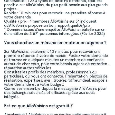
Généraliste : 1 250 types de besoins différents, tout est
possible sur AlloVoisins, du plus petit besoin aux plus grands
projets.
Rapide : 10 minutes pour recevoir une première réponse à
votre demande
Qualité / prix : 4 membres AlloVoisins sur 5* indiquent
qu’AlloVoisins propose un bon rapport qualité/prix
* Données issues d’une enquête AlloVoisins réalisée sur un
échantillon de 5 671 personnes interrogées (Février 2024)
Vous cherchez un mécanicien moteur en urgence ?
Sur AlloVoisins, seulement 10 minutes pour recevoir une
première réponse à votre demande. Postez votre demande
et trouvez en quelques minutes un membre de confiance,
autour de chez vous, pour votre besoin urgent de entretien -
réparation autres véhicules
Consultez les profils des membres, professionnels ou
particuliers, qui vous ont contacté. Présentation, photos de
réalisation, expertises, avis : trouvez l'offreur idéal, adapté à
votre demande et à votre budget.
Conversez ensemble depuis la messagerie AlloVoisins pour
des échanges sécurisés et efficaces grâce aux outils
intégrés.
Est-ce que AlloVoisins est gratuit ?
Absolument ! AlloVoisins est un service entièrement gratuit