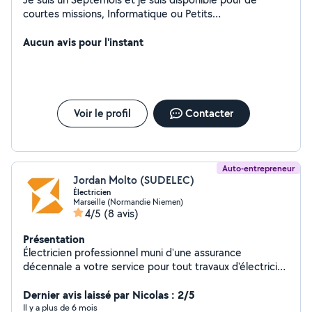
courtes missions, Informatique ou Petits
Travaux.........Prix Voisins............. :)
Aucun avis pour l'instant
Voir le profil
Contacter
Auto-entrepreneur
Jordan Molto (SUDELEC)
Électricien
Marseille (Normandie Niemen)
4/5
(8 avis)
Présentation
Électricien professionnel muni d'une assurance
décennale a votre service pour tout travaux d'électricité
Électricité générale / automatisme / contrôle d'accès /
installation et motorisation portail, porte de garage et
Dernier avis laissé par Nicolas : 2/5
rideaux metalique
Il y a plus de 6 mois