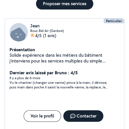
Proposer mes services
Particulier
Jean
Bouc-Bel-Air (Gardure)
4/5
(1 avis)
Présentation
Solide expérience dans les métiers du bâtiment
j'interviens pour les services multiples du simple
bricolage aux tâches techniques comme la plomberie,
pose de carrelage, peinture, menuiserie et parquet,
Dernier avis laissé par Bruno : 4/5
électricité, maçonnerie… et bien plus encore
Il y a plus de 6 mois
Vu le chantier (changer une vanne) pince à la main, il dévisse,
puis main dans poche il saisit la nouvelle vanne, la replace, la
revisse. Et voilà le travail. En prime le changement d’un robinet
d’arrêt de la cuve WC. 1/2heure déplacement et vanne fournie.
Voir le profil
Contacter