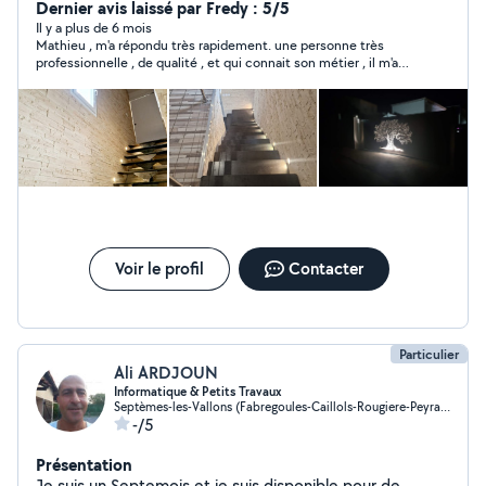
Dernier avis laissé par Fredy : 5/5
Il y a plus de 6 mois
Mathieu , m'a répondu très rapidement. une personne très
professionnelle , de qualité , et qui connait son métier , il m'a
sorti d'une ( GROSSE MOUISE ) , je le recommande à 200 pour
cent . vous pouvez compter sur lui , Sans problème.
Voir le profil
Contacter
Particulier
Ali ARDJOUN
Informatique & Petits Travaux
Septèmes-les-Vallons (Fabregoules-Caillols-Rougiere-Peyrards)
-/5
Présentation
Je suis un Septemois et je suis disponible pour de