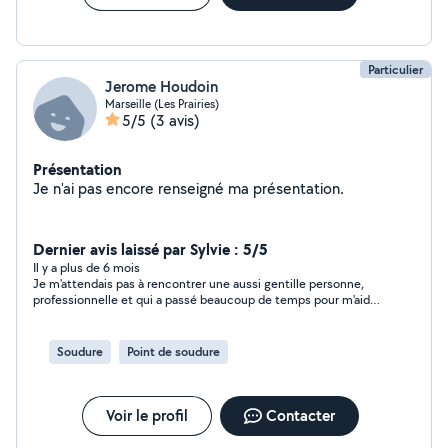
Particulier
Jerome Houdoin
Marseille (Les Prairies)
5/5
(3 avis)
Présentation
Je n'ai pas encore renseigné ma présentation.
Dernier avis laissé par Sylvie : 5/5
Il y a plus de 6 mois
Je m'attendais pas à rencontrer une aussi gentille personne,
professionnelle et qui a passé beaucoup de temps pour m'aider
!!! Il m'a montré ses réalisations: escaliers, vérandas, portes...
On sent que c'est un passionné, ses créations le reflète, autant
dans le classique et le moderne. Ravie d'avoir trouvé ce site et
Soudure
Point de soudure
Jérôme
Voir le profil
Contacter