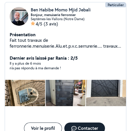
Particulier
Ben Habibe Momo Mjid Jebali
Bonjour, menuiserie ferronnier
Septèmes-les-Vallons (Notre Dame)
4/5
(3 avis)
Présentation
Fait tout travaux de
ferronnerie.menuiserie.Alu.et.p.v.c.serrurerie.... travaux a
façons soignes. Devis gratuit.
Dernier avis laissé par Rania : 2/5
Il y a plus de 6 mois
n'a pas répondu à ma demande !
Voir le profil
Contacter