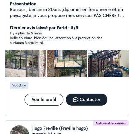
Présentation
Bonjour , benjamin 20ans ,diplomer en ferronnerie et en
paysagiste je vous propose mes services PAS CHÈRE ! -
soudure -réalisation ferronnerie -tonte pelouse -
entretien régulier -élagage -t'aille de haie -
Dernier avis laissé par Farid : 5/5
debrouisaillage Etc sur demande..
Il y a plus de 6 mois
belle soudure. bien équipé. attention à la protection des
surfaces à proximité.
Soudure
Voir le profil
Contacter
Auto-entrepreneur
Hugo Freville (Freville hugo)
Ferronnier Métallier