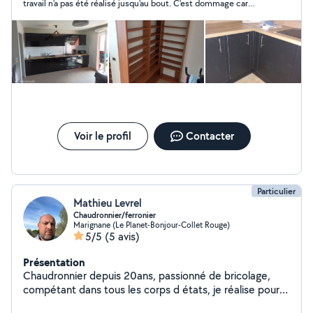
travail n'a pas été réalisé jusqu'au bout. C'est dommage car
Saber est quelqu'un de sympathique et qui souhaite vraiment
rendre service
Voir le profil
Contacter
Particulier
Mathieu Levrel
Chaudronnier/ferronier
Marignane (Le Planet-Bonjour-Collet Rouge)
5/5
(5 avis)
Présentation
Chaudronnier depuis 20ans, passionné de bricolage,
compétant dans tous les corps d états, je réalise pour
vous toutes vos demandes du quotidien