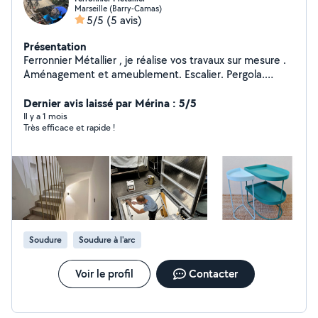
Marseille (Barry-Camas)
5/5
(5 avis)
Présentation
Ferronnier Métallier , je réalise vos travaux sur mesure .
Aménagement et ameublement. Escalier. Pergola.
Serrurerie. Diagnostic sécurité porte entrée. renfort et
consolidation . mise en sécurité.
Dernier avis laissé par Mérina : 5/5
Il y a 1 mois
Très efficace et rapide !
Soudure
Soudure à l'arc
Voir le profil
Contacter