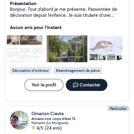
Présentation
Bonjour, Tout d'abord je me présente. Passionnée de
décoration depuis l'enfance. Je suis titulaire d'une
licence en architecture d'intérieur. Mon but est de créer
des agencements fonctionnels adapté à votre budget.
Aucun avis pour l'instant
Je réponds à vos besoins pour visualiser vos
appartements, maisons, salon, chambre, buanderie,
bureau, salle de jeux. Et en option, je réalise moi-même
des fresques murales. La formule comprends : - Un RDV
de 1h - le mood board ( visuel d'inspiration) - Plan et
élévations - rendu 3d - shopping liste Au plaisir de créer
pour vous. Mes prestations sont sur devis chiffrés selon
Décoration d'intérieur
Réaménagement de pièce
vos besoins
Voir le profil
Contacter
Particulier
Omarion Cieuta
Artisans tout corps d'état 13
Marseille (La Mongrane)
4/5
(24 avis)