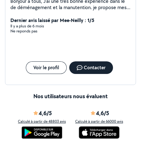
Bonjour à tous, J'ai une très bonne expérience dans le
de déménagement et la manutention. je propose mes
services de bricolage dans plusieurs domaines
(peinture, meubles à monter, carrelage,parquet).
Dernier avis laissé par Mee-Neilly : 1/5
N'hesitez pas à me contacter.
Il y a plus de 6 mois
Ne reponds pas
Voir le profil
Contacter
Nos utilisateurs nous évaluent
4,6/5
4,6/5
Calculé à partir de 48803 avis
Calculé à partir de 66000 avis