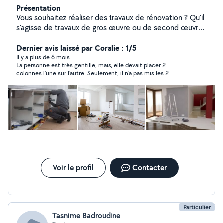
Présentation
Vous souhaitez réaliser des travaux de rénovation ? Qu'il
s'agisse de travaux de gros œuvre ou de second œuvre,
d'appartement ou de maison, d'une réfection des sols
ou des murs, d'une salle de bain ou d'une cuisine... je
Dernier avis laissé par Coralie : 1/5
suis là pour vous aider à mieux appréhender vos travaux.
Il y a plus de 6 mois
La personne est très gentille, mais, elle devait placer 2
Vous profiterez aussi de nombreux conseils pratiques et
colonnes l'une sur l'autre. Seulement, il n'a pas mis les 2
d'un accompagnement pour tous vos travaux
caissons à leur place : la colonne du bas s'est retrouvé en haut
et l'autre en bas. Omarion a dû dévisser les poignées pour
qu'elles correspondent à son installation, laissent des trous
dans un meuble tout neuf. De plus, la porte du bas (qui aurait
dû être en haut) ne se ferme plus correctement, car elle n'est
pas bien fermée.
Voir le profil
Contacter
Particulier
Tasnime Badroudine