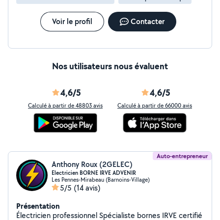
un travail soigné, sécurisé et conforme aux normes en
vigueur. Devis gratuit et personnalisé
Voir le profil
Contacter
Nos utilisateurs nous évaluent
4,6/5
4,6/5
Calculé à partir de 48803 avis
Calculé à partir de 66000 avis
Auto-entrepreneur
Anthony Roux (2GELEC)
Electricien BORNE IRVE ADVENIR
Les Pennes-Mirabeau (Barnoins-Village)
5/5
(14 avis)
Présentation
Électricien professionnel Spécialiste bornes IRVE certifié