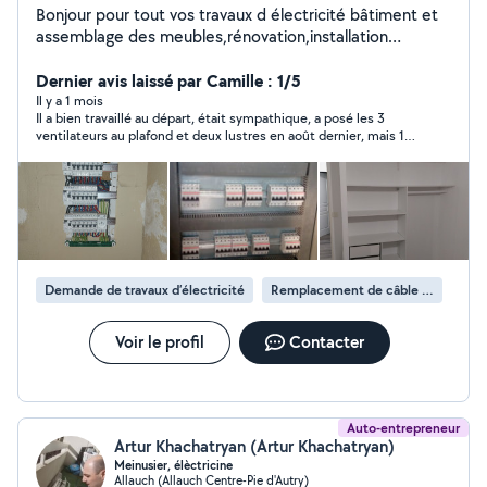
Bonjour pour tout vos travaux d électricité bâtiment et
assemblage des meubles,rénovation,installation
clim,peinture,plomberie Tous qui est travaux de
bâtiment et fixations et tout travaux de bricolage n
Dernier avis laissé par Camille : 1/5
hésitez pas à me contacter merci
Il y a 1 mois
Il a bien travaillé au départ, était sympathique, a posé les 3
ventilateurs au plafond et deux lustres en août dernier, mais 1
an après ne veux pas se déplacer pour resserer les boulons d'un
des trois ventilateurs qui a été mal serré au montagne et qui
bouge (pas de disponibilité de tout l'été soit disant on est le 25
juin) c'est dangereux du coup. Il me dit que c'est pas à cause
du montage (on s'en ai servi que fin août l'année dernière). Je
vais devoir faire appel à quelqu'un d'autre sinon quel intérêt
d'installer des ventilateurs au plafond. J'aurais payé le
déplacement mais il a pas voulu du tout venir.... trop occupé
Demande de travaux d’électricité
Remplacement de câble électrique
pas fiable
Voir le profil
Contacter
Auto-entrepreneur
Artur Khachatryan (Artur Khachatryan)
Meinusier, élèctricine
Allauch (Allauch Centre-Pie d'Autry)