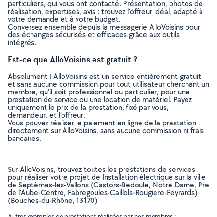
particuliers, qui vous ont contacté. Présentation, photos de
réalisation, expertises, avis : trouvez l'offreur idéal, adapté à
votre demande et à votre budget.
Conversez ensemble depuis la messagerie AlloVoisins pour
des échanges sécurisés et efficaces grâce aux outils
intégrés.
Est-ce que AlloVoisins est gratuit ?
Absolument ! AlloVoisins est un service entièrement gratuit
et sans aucune commission pour tout utilisateur cherchant un
membre, qu’il soit professionnel ou particulier, pour une
prestation de service ou une location de matériel. Payez
uniquement le prix de la prestation, fixé par vous,
demandeur, et l’offreur.
Vous pouvez réaliser le paiement en ligne de la prestation
directement sur AlloVoisins, sans aucune commission ni frais
bancaires.
Sur AlloVoisins, trouvez toutes les prestations de services
pour réaliser votre projet de Installation électrique sur la ville
de Septèmes-les-Vallons (Castors-Bedoule, Notre Dame, Pre
de l'Aube-Centre, Fabregoules-Caillols-Rougiere-Peyrards)
(Bouches-du-Rhône, 13170)
Autres exemples de prestations réalisées par nos membres :