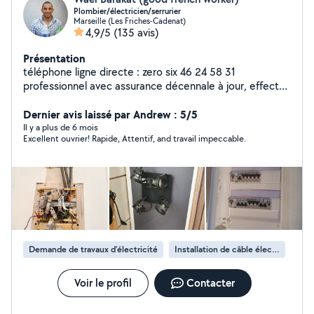
Plombier/électricien/serrurier
Marseille (Les Friches-Cadenat)
4,9/5
(135 avis)
Présentation
téléphone ligne directe : zero six 46 24 58 31
professionnel avec assurance décennale à jour, effectue
tout travaux dans la maison , 20 années d'expérience
dans mon bagage . Si besoin Téléphonez directement
Dernier avis laissé par Andrew : 5/5
Il y a plus de 6 mois
Excellent ouvrier! Rapide, Attentif, and travail impeccable.
Demande de travaux d’électricité
Installation de câble électrique
Voir le profil
Contacter