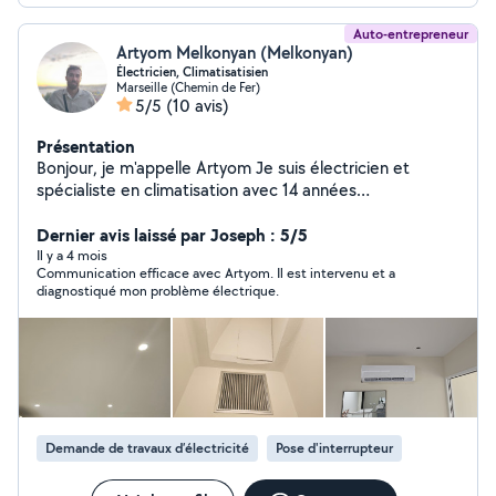
Auto-entrepreneur
Artyom Melkonyan (Melkonyan)
Électricien, Climatisatisien
Marseille (Chemin de Fer)
5/5
(10 avis)
Présentation
Bonjour, je m'appelle Artyom Je suis électricien et
spécialiste en climatisation avec 14 années
d'expérience. Je propose mes services pour
installations, réparations, dépannages et entretiens.
Dernier avis laissé par Joseph : 5/5
Disponible rapidement, sérieux et professionnel, je
Il y a 4 mois
Communication efficace avec Artyom. Il est intervenu et a
m'adapte à vos besoins et à votre budget. N'hésitez pas
diagnostiqué mon problème électrique.
à me contacter pour un devis gratuit ou des conseils
personnalisés !
Demande de travaux d’électricité
Pose d'interrupteur