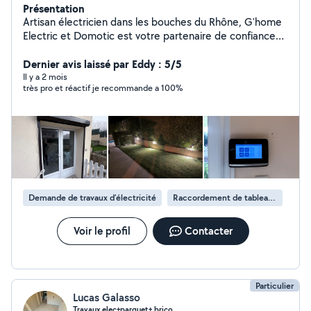
Présentation
Artisan électricien dans les bouches du Rhône, G'home
Electric et Domotic est votre partenaire de confiance
pour tous vos besoins en électricité. Je prends en
charge l'installation électrique, le cablage, le
Dernier avis laissé par Eddy : 5/5
raccordement et la mise aux normes de vos
Il y a 2 mois
très pro et réactif je recommande a 100%
installations. J'assure également le d&épandage et la
maintenance électrique en plus de proposer des
solutions domotiques pour moderniser voterez habitat.
N'hésitez pas à me contacter pour vos projets, c'est
avec plaisir que je vous accompagnerais dans leurs
réalisations. À très bientôt !!!
Demande de travaux d’électricité
Raccordement de tableau électrique
Voir le profil
Contacter
Particulier
Lucas Galasso
Travaux elec+parquet+ brico