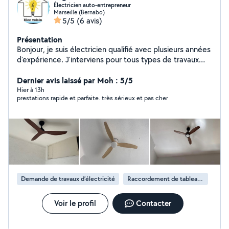
Électricien auto-entrepreneur
Marseille (Bernabo)
5/5
(6 avis)
Présentation
Bonjour, je suis électricien qualifié avec plusieurs années
d'expérience. J'interviens pour tous types de travaux
électriques : installation, dépannage, mise aux normes
et rénovation. Je travaille avec sérieux et efficacité pour
Dernier avis laissé par Moh : 5/5
garantir un service de qualité. N'hésitez pas à me
Hier à 13h
prestations rapide et parfaite. très sérieux et pas cher
contacter pour un devis ou toute question !
Demande de travaux d’électricité
Raccordement de tableau électrique
Voir le profil
Contacter