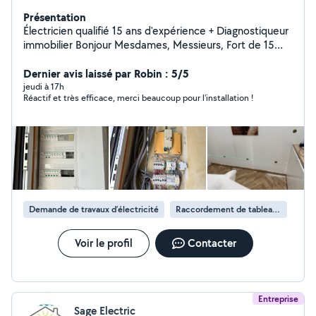
Présentation
Électricien qualifié 15 ans d'expérience + Diagnostiqueur
immobilier Bonjour Mesdames, Messieurs, Fort de 15
ans d'expérience en électricité générale et 2 ans
comme diagnostiqueur immobilier, je vous propose mes
Dernier avis laissé par Robin : 5/5
services pour : Installations neuves ou rénovation
jeudi à 17h
Réactif et très efficace, merci beaucoup pour l'installation !
Dépannage rapide Remise aux normes après diagnostic
Mise en sécurité électrique Préparation à la vente ou
location de bien Travail soigné, conforme aux normes en
vigueur. Devis gratuit, intervention rapide. Assurance
décennale à jour. Je me déplace. Contactez-moi pour
plus d'informations
Demande de travaux d’électricité
Raccordement de tableau électrique
Voir le profil
Contacter
Entreprise
Sage Electric