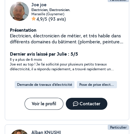
Joe joe
Electricien, Electronicien.
Marseille (Guynemer)
4,9/5
(93 avis)
Présentation
Electricien, électronicien de métier, et trés habile dans
différents domaines du bâtiment (plomberie, peinture,
carrelage, placo, maçonnerie). Travail rigoureux et
soigné.
Dernier avis laissé par Julie : 5/5
Il y a plus de 6 mois
Joe est au top ! Je l'ai sollicité pour plusieurs petits travaux
d'électricité, il a répondu rapidement, a trouvé rapidement une
solution. De plus, il est très compétent, très pro, connaît
parfaitement de quoi il parle en plus d'être une personne très
agréable. Je recommande Joe les yeux fermés, n'ayez aucune
Demande de travaux d’électricité
Pose de prise électrique
crainte à le solliciter.
Voir le profil
Contacter
Particulier
Alban KNUSHI