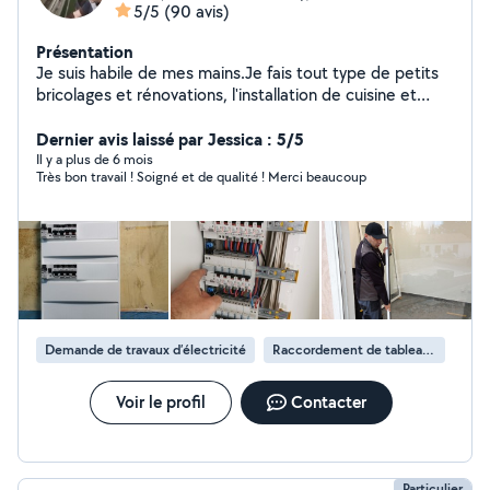
5/5
(90 avis)
Présentation
Je suis habile de mes mains.Je fais tout type de petits
bricolages et rénovations, l'installation de cuisine et
d'électricité... Réparations, montage de meubles, pose
d'etagére, et de la parquet, je suis un meinusier et
Dernier avis laissé par Jessica : 5/5
l'électricien.. . Je suis un artisan, et je propose mes
Il y a plus de 6 mois
Très bon travail ! Soigné et de qualité ! Merci beaucoup
services à qui en a besoin.
Demande de travaux d’électricité
Raccordement de tableau électrique
Voir le profil
Contacter
Particulier