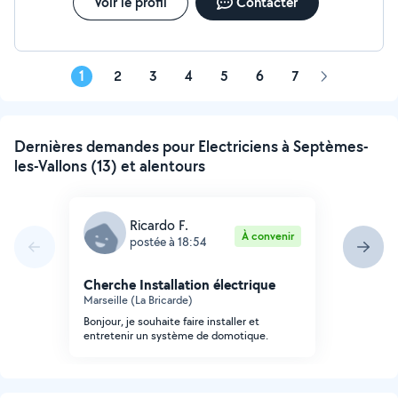
Voir le profil
Contacter
1
2
3
4
5
6
7
Page
suivante
Dernières demandes pour Electriciens à Septèmes-
les-Vallons (13) et alentours
Ricardo F.
À convenir
postée à 18:54
Cherche Installation électrique
Marseille (La Bricarde)
Bonjour, je souhaite faire installer et
entretenir un système de domotique.