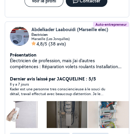
verts - CLIMATISATION & CHAUFFAGE - Fourniture de
Voir le profil
Contacter
clim à prix avantageux - Installation de clim. - Entretien
et nettoyage de clim. - MULTISERVICES - Travaux de
rénovation - Réparations diverses - Tout bricolage
Auto-entrepreneur
Abdelkader Laabouidi (Marseille elec)
Électricien
Marseille (Les Jonquilles)
4,8/5
(38 avis)
Présentation
Électricien de profession, mais j'ai d'autres
compétences : Réparation volets roulants Installation
électrique Dépannage Placo Réparation des
smartphones Réparation des PC portable Réparation
Dernier avis laissé par JACQUELINE : 5/5
des PC fixe
Il y a 7 jours
Kader est une personne tres consciencieuse à le souci du
détail, travail effectué avec beaucoup d’attention. Je le
conseille, car il est parfait dans son domaine. Je ferais encore
affaire avec lui