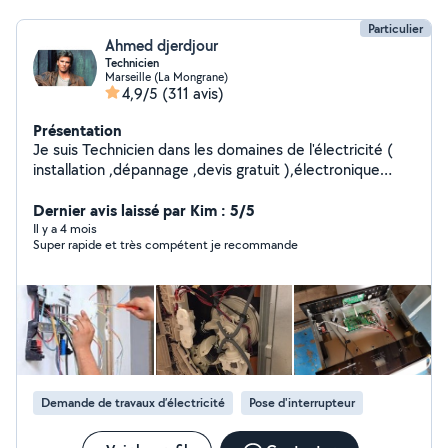
Particulier
Ahmed djerdjour
Technicien
Marseille (La Mongrane)
4,9/5
(311 avis)
Présentation
Je suis Technicien dans les domaines de l'électricité (
installation ,dépannage ,devis gratuit ),électronique
,électroménager( Machine a laver ,cafetière ,etc) .Je
suis aussi spécialisé dans la réparation des ordinateurs
Dernier avis laissé par Kim : 5/5
coté hard ou soft .
Il y a 4 mois
Super rapide et très compétent je recommande
Demande de travaux d’électricité
Pose d'interrupteur