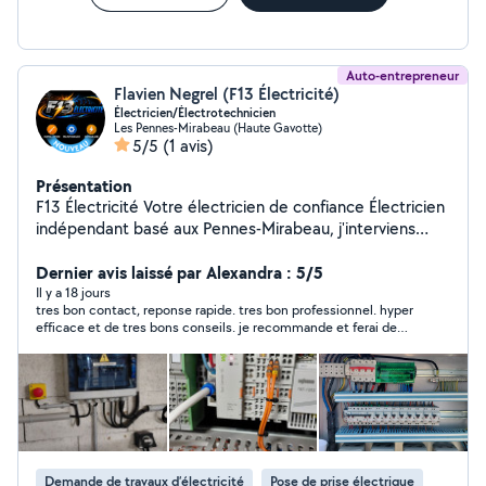
Auto-entrepreneur
Flavien Negrel (F13 Électricité)
Électricien/Électrotechnicien
Les Pennes-Mirabeau (Haute Gavotte)
5/5
(1 avis)
Présentation
F13 Électricité Votre électricien de confiance Électricien
indépendant basé aux Pennes-Mirabeau, j'interviens
pour tous vos travaux d'installation électrique,
dépannage et maintenance, aussi bien en résidentiel
Dernier avis laissé par Alexandra : 5/5
qu'en tertiaire. Installations électriques neuves et mises
Il y a 18 jours
tres bon contact, reponse rapide. tres bon professionnel. hyper
aux normes (NF C 15-100), Rénovation de tableaux
efficace et de tres bons conseils. je recommande et ferai de
électriques et circuits, Installation de systèmes de
nouveau appel à ses services.
sécurité (alarmes, vidéosurveillance), Interphonie et
vidéophonie, Solutions électriques pour événements
(branchements provisoires, bilans de puissance,
distribution triphasée), Dépannage et mise en
conformité. Que vous soyez un particulier pour vos
travaux à domicile ou un professionnel, je vous garantis
Demande de travaux d’électricité
Pose de prise électrique