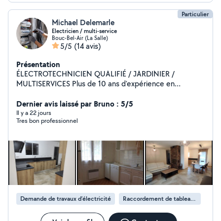
Particulier
Michael Delemarle
Electricien / multi-service
Bouc-Bel-Air (La Salle)
5/5
(14 avis)
Présentation
ÉLECTROTECHNICIEN QUALIFIÉ / JARDINIER /
MULTISERVICES Plus de 10 ans d'expérience en
électricité industrielle et passioné par le jardinage je
mets aujourd'hui mon expertise au service des
Dernier avis laissé par Bruno : 5/5
particuliers . Travail soigné Intervention rapide Conseils
Il y a 22 jours
Tres bon professionnel
personnalisés. Tarifs compétitifs ÉLECTRICITÉ -
Instalation complète aux normes Révision et
remplacement de pompes de piscine - Pose de prises,
interrupteurs, éclairages, luminaires et d'équipements
électriques -Tirage de nouvelle ligne -Dépannage
industrielle JARDINAGE & AMÉNAGEMENT EXTÉRIEUR
Débroussaillage et nettoyage de terrain Taille de haies
et d'arbustes Plantation d'arbres, fleurs et haies
Demande de travaux d’électricité
Raccordement de tableau électrique
Aménagement de jardin Préparation des sols Fourniture
et pose de gazon synthétique Évacuation des déchets