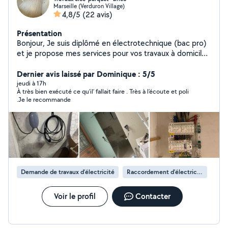
Marseille (Verduron Village)
4,8/5
(22 avis)
Présentation
Bonjour, Je suis diplômé en électrotechnique (bac pro)
et je propose mes services pour vos travaux à domicile
sur Marseille et alentours. Je réalise différents types
d'interventions : Électricité : dépannage simple,
Dernier avis laissé par Dominique : 5/5
remplacement de prises/interrupteurs, installation de
jeudi à 17h
À très bien exécuté ce qu’il’ fallait faire . Très à l’écoute et poli
luminaires, ajout de prises électriques. Pose de parquet
.Je le recommande
stratifié / clipsable. Montage de meubles (IKEA, etc.).
Petits travaux et bricolage intérieur. Je suis sérieux,
soigneux et j'accorde beaucoup d'importance à un
travail propre et sécurisé. Je suis actuellement nouveau
sur AlloVoisins, mais j'ai déjà de l'expérience via la
plateforme NeedHelp, où j'ai réalisé plusieurs
interventions chez des particuliers. N'hésitez pas à
Demande de travaux d’électricité
Raccordement d'électricité
m'envoyer un message avec votre besoin, je réponds
rapidement
Voir le profil
Contacter