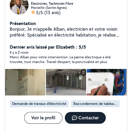
Electricien, Technicien Fibre
Marseille (Sainte-Agnes)
5/5
(13 avis)
Présentation
Bonjour, Je m'appelle Alban, electricien et votre voisin
préféré. Spécialisé en électricité habitation, je réalise
tout types de travaux: dépannage électrique,
rénovation complète, réparation et entretien.
Dernier avis laissé par Elizabeth : 5/5
Expérience solide en fibre optique (principalement sur
Il y a 2 mois
Merci Alban pour votre intervention. La panne électrique a été
grandes lignes transport, D1, D2 et en peu de D3).
trouvée, tout marche. Travail d'expert, la ponctualité en plus.
Professionnel, sérieux et réactif, je suis disponible
rapidement. Devis et conseil gratuits.
Demande de travaux d’électricité
Raccordement de tableau électrique
Voir le profil
Contacter