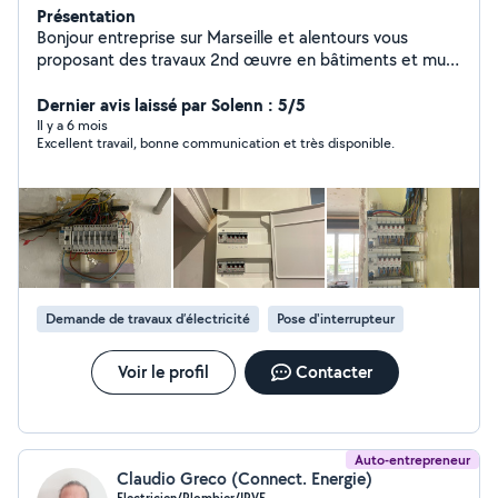
Présentation
Bonjour entreprise sur Marseille et alentours vous
proposant des travaux 2nd œuvre en bâtiments et multi
technique tels : - Électricité - Plomberie - Maçonnerie
********************************************* - Cuisine/ SDB /
Dernier avis laissé par Solenn : 5/5
Dépannage Express
Il y a 6 mois
Excellent travail, bonne communication et très disponible.
********************************************* - Pompe de
relevage *********************************************
Demande de travaux d’électricité
Pose d'interrupteur
Voir le profil
Contacter
Auto-entrepreneur
Claudio Greco (Connect. Energie)