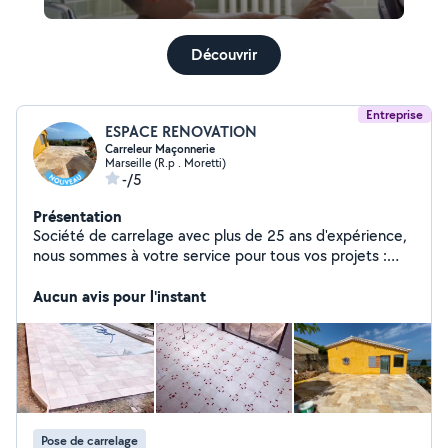
Découvrir
Entreprise
ESPACE RENOVATION
Carreleur Maçonnerie
Marseille (R.p . Moretti)
-/5
Présentation
Société de carrelage avec plus de 25 ans d'expérience,
nous sommes à votre service pour tous vos projets :
pose de carrelage, faïence, rénovation salle de bain et
terrasse. Travail de qualité, finitions impeccables et prix
Aucun avis pour l'instant
compétitifs.
Pose de carrelage