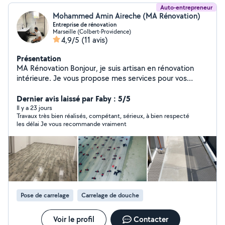
Auto-entrepreneur
Mohammed Amin Aireche (MA Rénovation)
Entreprise de rénovation
Marseille (Colbert-Providence)
4,9/5
(11 avis)
Présentation
MA Rénovation Bonjour, je suis artisan en rénovation
intérieure. Je vous propose mes services pour vos
travaux : peinture, montage meubles, pose parquet,
petite plomberie, carrelage, réparation et rénovation
Dernier avis laissé par Faby : 5/5
complète. Travail soigné, sérieux et adapté à votre
Il y a 23 jours
Travaux très bien réalisés, compétant, sérieux, à bien respecté
budget. Intervention à Marseille et alentours. Devis
les délai Je vous recommande vraiment
gratuit. N'hésitez pas à me contacter pour discuter de
votre projet Devis gratuit N'hésitez pas à me contacter
pour discuter de votre projet
Pose de carrelage
Carrelage de douche
Voir le profil
Contacter