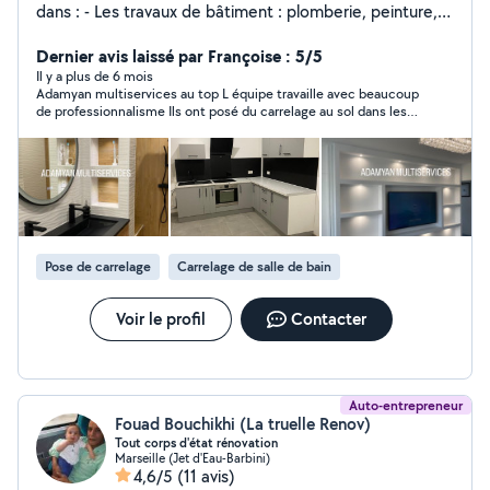
dans : - Les travaux de bâtiment : plomberie, peinture,
maçonnerie, carrelage, parquet, rénovation complète -
Le nettoyage : chez les particuliers, les professionnels,
Dernier avis laissé par Françoise : 5/5
Airbnb, fin de chantier - Le jardinage et l'entretien
Il y a plus de 6 mois
Adamyan multiservices au top L équipe travaille avec beaucoup
extérieur Que ce soit pour de petits travaux ou un
de professionnalisme Ils ont posé du carrelage au sol dans les
chantier complet, nous vous accompagnons avec
toilettes et salle de bain,refait les joints de la douche Équipe
sérieux et efficacité.
très sympathique Je recommande vivement
Pose de carrelage
Carrelage de salle de bain
Voir le profil
Contacter
Auto-entrepreneur
Fouad Bouchikhi (La truelle Renov)
Tout corps d'état rénovation
Marseille (Jet d'Eau-Barbini)
4,6/5
(11 avis)