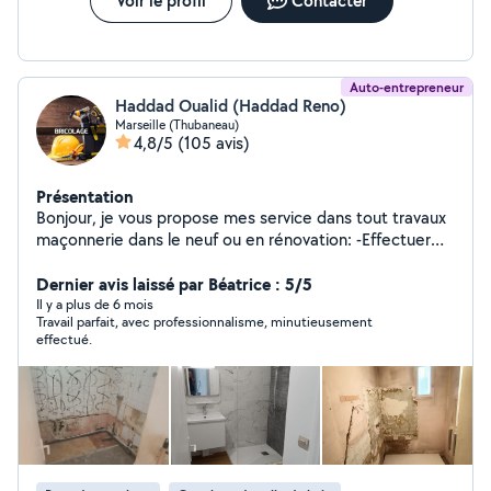
Voir le profil
Contacter
Auto-entrepreneur
Haddad Oualid (Haddad Reno)
Marseille (Thubaneau)
4,8/5
(105 avis)
Présentation
Bonjour, je vous propose mes service dans tout travaux
maçonnerie dans le neuf ou en rénovation: -Effectuer
des travaux de ragréage et rebouchage - Reprises sur
les ouvrages existants - Appliquer des enduits - Poncer
Dernier avis laissé par Béatrice : 5/5
murs et plafonds - Réaliser différents coffrages bois et
Il y a plus de 6 mois
Travail parfait, avec professionnalisme, minutieusement
ferraillages -revêtement de sol -Réaliser des ouvertures
effectué.
dans une maçonnerie tel que les portes, les blocs de
fenêtres -Poser des parpaings , des briques et pierres
-..... je peux également vous aider sur la petite
plomberie et électricité