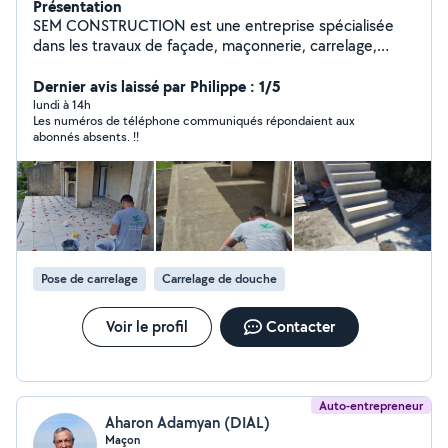
Présentation
SEM CONSTRUCTION est une entreprise spécialisée
dans les travaux de façade, maçonnerie, carrelage,
peinture et rénovation générale. Nous intervenons
auprès particuliers et des professionnels. Notre priorité
Dernier avis laissé par Philippe : 1/5
est de fournir un travail de qualité, dans le respect des
lundi à 14h
Les numéros de téléphone communiqués répondaient aux
délais, avec des devis gratuit et des prix compétitifs.
abonnés absents. !!
Nous intervenons à Vitrolles, Marseille, Aix-en-Provence
et dans les communes voisines. N'hésitez pas à nous
contacter pour tous vos projets de construction ou de
rénovation.
Pose de carrelage
Carrelage de douche
Voir le profil
Contacter
Auto-entrepreneur
Aharon Adamyan (DIAL)
Maçon