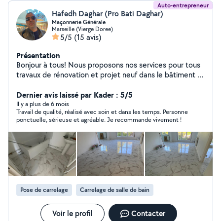
Auto-entrepreneur
Hafedh Daghar (Pro Bati Daghar)
Maçonnerie Générale
Marseille (Vierge Doree)
5/5
(15 avis)
Présentation
Bonjour à tous! Nous proposons nos services pour tous
travaux de rénovation et projet neuf dans le bâtiment et
maison individuelle - Maçonnerie générale, plomberie,
électricité, carrelage, placo, parquet, toiture,
Dernier avis laissé par Kader : 5/5
charpente, peinture, soudure, gouttière, etanchéité,
Il y a plus de 6 mois
Travail de qualité, réalisé avec soin et dans les temps. Personne
salle de bain, plafond , isolation intérieure, extérieure,
ponctuelle, sérieuse et agréable. Je recommande vivement !
façade poser des portes et fenêtres, on PVC, double
vitrage et boissons
Pose de carrelage
Carrelage de salle de bain
Voir le profil
Contacter