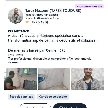
Auto-entrepreneur
Tarek Mazouni (TAREK SOUDURE)
Rénovation et film adhésif
Marseille (Bernard du Bois)
5/5
(5 avis)
Présentation
Artisan rénovation intérieure spécialisé dans la
transformation rapide par films décoratifs et solutions
solaires Poseur certifié Coverstyl de film adhésif et
solaire Polyvalent. Rigoureux et soucieux du detail
Dernier avis laissé par Celine : 5/5
Il y a 1 mois
Très professionnel disponible et compréhensif je recommande
vivement
Pose de carrelage
Carrelage de douche