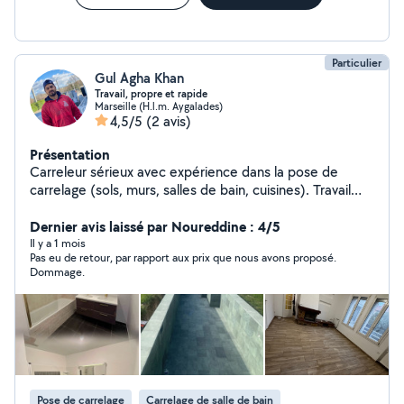
Particulier
Gul Agha Khan
Travail, propre et rapide
Marseille (H.l.m. Aygalades)
4,5/5
(2 avis)
Présentation
Carreleur sérieux avec expérience dans la pose de
carrelage (sols, murs, salles de bain, cuisines). Travail
propre, précis et respect des délais. Je peux aussi vous
conseiller dans le choix des matériaux. Disponible
Dernier avis laissé par Noureddine : 4/5
rapidement à Marseille et alentours. N'hésitez pas à me
Il y a 1 mois
Pas eu de retour, par rapport aux prix que nous avons proposé.
contacter pour plus d'informations.
Dommage.
Pose de carrelage
Carrelage de salle de bain