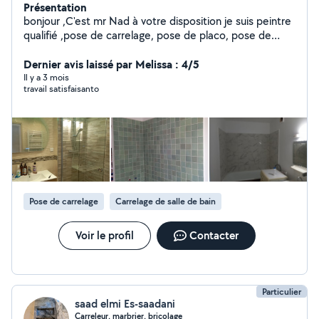
Présentation
bonjour ,C'est mr Nad à votre disposition je suis peintre
qualifié ,pose de carrelage, pose de placo, pose de
cuisine équipée,petits et gros bricolages, n'hésitez pas à
me contacter.
Dernier avis laissé par Melissa : 4/5
Il y a 3 mois
travail satisfaisanto
Pose de carrelage
Carrelage de salle de bain
Voir le profil
Contacter
Particulier
saad elmi Es-saadani
Carreleur, marbrier, bricolage