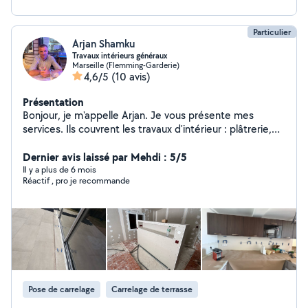
Particulier
Arjan Shamku
Travaux intérieurs généraux
Marseille (Flemming-Garderie)
4,6/5
(10 avis)
Présentation
Bonjour, je m'appelle Arjan. Je vous présente mes
services. Ils couvrent les travaux d'intérieur : plâtrerie,
maçonnerie, carrelage, montage de meubles,
installation de cuisines, réparation de portes.
Dernier avis laissé par Mehdi : 5/5
Il y a plus de 6 mois
Réactif , pro je recommande
Pose de carrelage
Carrelage de terrasse