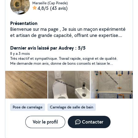
Marseille (Cap Pinede)
4,8/5
(43 avis)
Présentation
Bienvenue sur ma page , Je suis un maçon expérimenté
et artisan de grande capacité, offrant une expertise
complète pour tous vos travaux de bâtiment, de la
construction à la rénovation complète de A à Z. Pour
Dernier avis laissé par Audrey : 5/5
découvrir l'étendue de mes compétences et voir mes
Il y a 3 mois
Très réactif et sympathique. Travail rapide, soigné et de qualité.
réalisations, je vous invite à consulter ma page sur
Me demande mon avis, donne de bons conseils et laisse le
AlloVoisins. Merci
chantier propre. Je recommande à 100% !
Pose de carrelage
Carrelage de salle de bain
Voir le profil
Contacter