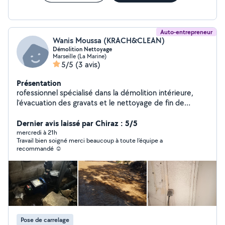
Auto-entrepreneur
Wanis Moussa (KRACH&CLEAN)
Démolition Nettoyage
Marseille (La Marine)
5/5
(3 avis)
Présentation
rofessionnel spécialisé dans la démolition intérieure,
l'évacuation des gravats et le nettoyage de fin de
chantier. J'interviens auprès des particuliers, artisans et
professionnels pour : Démolition de cloisons non
Dernier avis laissé par Chiraz : 5/5
porteuses Dépose de cuisines et salles de bain Retrait
mercredi à 21h
Travail bien soigné merci beaucoup à toute l’équipe a
de carrelage, parquet, faux plafonds et revêtements
recommandé ☺️
Débarras de gravats, matériaux et encombrants
Évacuation des déchets de chantier Nettoyage complet
après travaux Remise en état avant réception, location
ou vente Sérieux, réactif et équipé pour les chantiers de
rénovation, appartements, maisons, locaux
commerciaux et bureaux. Devis gratuit et facture
disponible.
Pose de carrelage