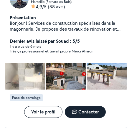
Marseille (Bernard du Bois)
4,9/5
(38 avis)
Présentation
Bonjour ! Services de construction spécialisés dans la
maçonnerie. Je propose des travaux de rénovation et
multiservices, garantissant un travail consciencieux et de
qualité.
Dernier avis laissé par Souad : 5/5
Il y a plus de 6 mois
Très ça professionnel et travail propre Merci Aharon
Pose de carrelage
Voir le profil
Contacter