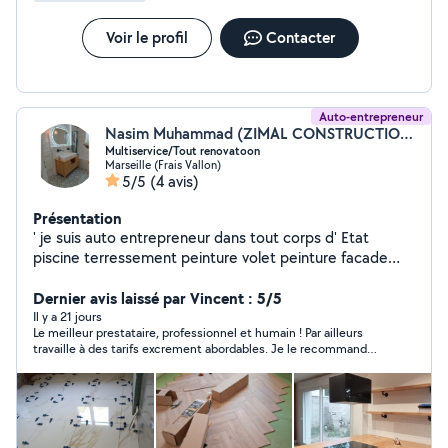
Voir le profil
Contacter
Auto-entrepreneur
Nasim Muhammad (ZIMAL CONSTRUCTION)
Multiservice/Tout renovatoon
Marseille (Frais Vallon)
5/5
(4 avis)
Présentation
' je suis auto entrepreneur dans tout corps d' Etat
piscine terressement peinture volet peinture facade
peinture ,peinture interieur. Electricty,plombrie,sol etc
Dernier avis laissé par Vincent : 5/5
Il y a 21 jours
Le meilleur prestataire, professionnel et humain ! Par ailleurs
travaille à des tarifs excrement abordables. Je le recommande à
quiconque souhaite une travail bien fait et à bon prix, oui oui,
cela existe et il en est là preuve.