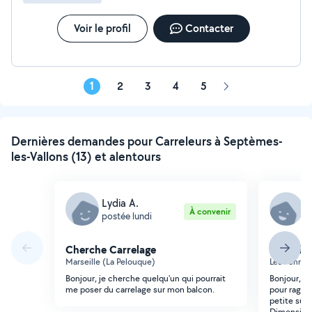
Voir le profil
Contacter
1
2
3
4
5
Page
suivante
Dernières demandes pour Carreleurs à Septèmes-
les-Vallons (13) et alentours
Lydia A.
T
À convenir
postée lundi
p
Cherche Carrelage
Cherche 
Marseille (La Pelouque)
Les Pennes
Bonjour, je cherche quelqu'un qui pourrait
Bonjour, B
me poser du carrelage sur mon balcon.
pour ragre
petite sur
Dimension 