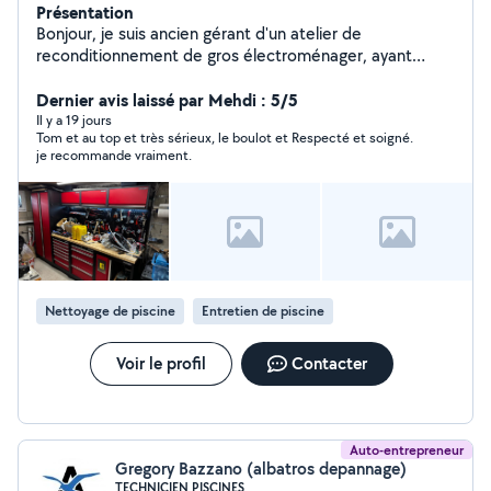
Présentation
Bonjour, je suis ancien gérant d'un atelier de
reconditionnement de gros électroménager, ayant
traité près de 1500 appareils sur l'année 2025. Et c'est
avec plaisir que je m'inscris aujourd'hui sur Allo voisins
Dernier avis laissé par Mehdi : 5/5
afin de proposer mes services en tant que réparateur
Il y a 19 jours
Tom et au top et très sérieux, le boulot et Respecté et soigné.
d'électroménager. Je mettrai à disposition tout mon
je recommande vraiment.
savoir acquis au cours des dernières années aux
particuliers rencontrant une panne sur leur appareil.
N'hésitez pas à me contacter !
Nettoyage de piscine
Entretien de piscine
Voir le profil
Contacter
Auto-entrepreneur
Gregory Bazzano (albatros depannage)
TECHNICIEN PISCINES