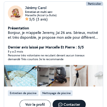
Particulier
Jérémy Carol
Entretien et multi serv
Marseille (Arzial-La Butte)
5/5
(3 avis)
Présentation
Bonjour, je m'appelle Jeremy, j'ai 26 ans. Sérieux, motivé
et très disponible, je propose mon aide pour différents
petits travaux et services du quotidien. Même si ce
n'est pas mon métier principal, je suis une personne très
Dernier avis laissé par Marcelle Et Pierre : 5/5
débrouillarde, appliquée et toujours prête à m'investir à
Il y a 2 mois
Personne très volontaire ne reculant devant aucun travaux
100 % dans ce que j'entreprends. Ponctuel,
demandé Très courtois Je le recommande
respectueux et soigneux, j'accorde beaucoup
d'importance à la qualité du travail réalisé. Je préfère
prendre le temps de faire les choses correctement
plutôt que de bâcler une mission. Que ce soit pour un
déménagement, du montage de meubles, de la
manutention, de l'aide au bricolage ou tout autre
besoin, je m'adapte facilement et je fais toujours en
Entretien de piscine
Nettoyage de piscine
sorte d'apporter une aide efficace et sérieuse. J'aime
rendre service, apprendre de nouvelles choses et
surtout laisser une bonne impression grâce à un travail
Voir le profil
Contacter