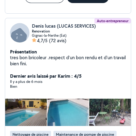
propre et une attitude fiable. N'hésitez pas à me
contacter, je réponds rapidement et je ferai toujours
mon maximum pour vous aider.
Auto-entrepreneur
Denis lucas (LUCAS SERVICES)
Renovation
Gignac-la-Nerthe (Est)
4,7/5
(72 avis)
Présentation
tres bon bricoleur .respect d'un bon rendu et d'un travail
bien fini.
Dernier avis laissé par Karim : 4/5
Il y a plus de 6 mois
Bien
Nettoyage de piscine
Maintenance de pompe de piscine