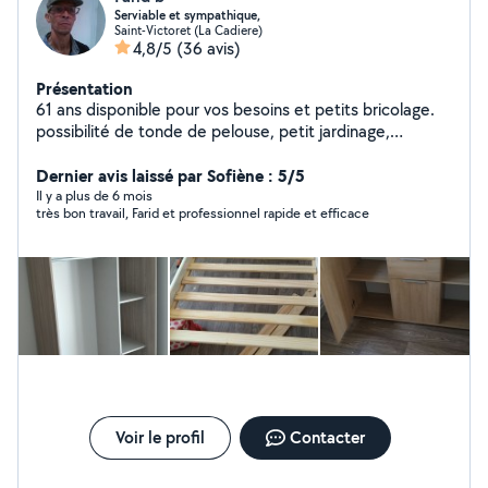
Serviable et sympathique,
Saint-Victoret (La Cadiere)
4,8/5
(36 avis)
Présentation
61 ans disponible pour vos besoins et petits bricolage.
possibilité de tonde de pelouse, petit jardinage,
évacuation déchets,et beaucoup de bricolage,
accompagnement en véhicule,n hésiter pas à me
Dernier avis laissé par Sofiène : 5/5
contacter Merci
Il y a plus de 6 mois
très bon travail, Farid et professionnel rapide et efficace
Voir le profil
Contacter