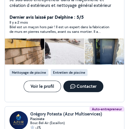
création d extérieurs et nettoyage général extérieur
Dernier avis laissé par Delphine : 5/5
Il y a 2 mois
Bilel est un maçon hors pair ! Il est un expert dans la fabrication
de murs en pierres naturelles, avant ou sans mortier. Il a
parfaitement compris ce que je voulais, et ce n’était pas facile
car un peu atypique. La réalisation a dépassé mes attentes,
c’est encore plus joli que ce que j’attendais. Étant également
habitué à travailler en équipe, il vient parfois avec un collègue
ce qui lui permet d’être encore plus efficace. Et je n’ai pas
besoin de vendre un rein pour sa rémunération ! Je vais très
certainement le solliciter à nouveau pour des changements de
fenêtres ou des poses de placo. Ou autres réparations
Nettoyage de piscine
Entretien de piscine
nécessaires dans la maison ou au jardin. Je recommande !
Voir le profil
Contacter
Auto-entrepreneur
Grégory Potesta (Azur Multiservices)
Pisciniste
Bouc-Bel-Air (Escaillon)
-/5