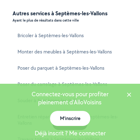
Autres services à Septèmes-les-Vallons
Ayant le plus de résultats dans cette ville
Bricoler à Septèmes-les-Vallons
Monter des meubles à Septèmes-les-Vallons
Poser du parquet à Septèmes-les-Vallons
Poser du carrelage à Septèmes-les-Vallons
Connectez-vous pour profiter
Souder à Septèmes-les-Vallons
pleinement d'AlloVoisins
Entretien réparation chaudière à Septèmes-les-
M'inscrire
Vallons
Carte
Déjà inscrit ? Me connecter
Travaux toiture à Septèmes-les-Vallons