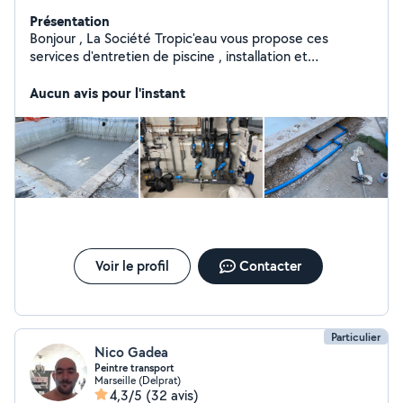
Présentation
Bonjour , La Société Tropic'eau vous propose ces
services d'entretien de piscine , installation et
rénovation je suis à mon compte maintenant depuis 4
ans dans le domaine de la piscine et la plomberie mon
Aucun avis pour l'instant
seul objectif me rendre disponible pour mes client et
futur client disponible tout les jours je serait vous
combler de bonheur et rendre vos rêve réalisable et
nager dans un havre de paix. À bientôt L'équipe
Tropic'eau
Voir le profil
Contacter
Particulier
Nico Gadea
Peintre transport
Marseille (Delprat)
4,3/5
(32 avis)