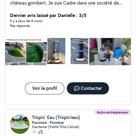
château gombert. Je suis Cadre dans une société de
smartphone connu et je suis artisan dans le SAV piscine.
N'hésitez pas si vous voulez de l'aide. Cdt
Dernier avis laissé par Danielle : 3/5
Il y a plus de 6 mois
Pas répondu
Voir le profil
Contacter
Auto-entrepreneur
Tropic’ Eau (Tropic’eau)
Pisciniste - Plombier
Gardanne (Vieille Ville-Cativel)
-/5