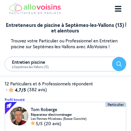
Entreteneurs de piscine à Septèmes-les-Vallons (13)
et alentours
Trouvez votre Particulier ou Professionnel en Entretien
piscine sur Septèmes-les-Vallons avec AlloVoisins !
Entretien piscine
Reche
à Septèmes-les-Vallons (13)
12 Particuliers et 6 Professionnels répondent
-
4,7/5
(382 avis)
Profil boosté
Particulier
Tom Roberge
Réparateur électroménager
Les Pennes-Mirabeau (Basse Gavotte)
5/5
(20 avis)