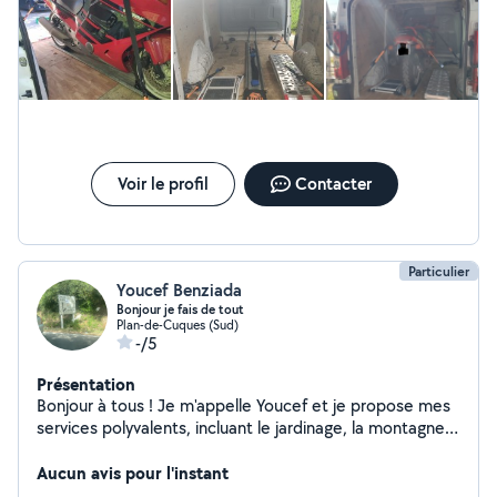
Voir le profil
Contacter
Particulier
Youcef Benziada
Bonjour je fais de tout
Plan-de-Cuques (Sud)
-/5
Présentation
Bonjour à tous ! Je m'appelle Youcef et je propose mes
services polyvalents, incluant le jardinage, la montagne,
le démontage, le nettoyage, le débroussaillage, la
réparation, etc. Que ce soit à l'intérieur ou à l'extérieur,
Aucun avis pour l'instant
faites appel à mes services. Veuillez noter que je suis