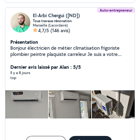
Auto-entrepreneur
El-Arbi Chergui ([ND])
Tous travaux rénovation
Marseille (Lacordaire)
4,7/5
(146 avis)
Présentation
Bonjour électricien de métier climatisation frigoriste
plombier peintre plaquiste carreleur Je suis a votre
service pour tous travaux renovation pose cuisine
équipé carrelage Instalation de clim montage meuble
Dernier avis laissé par Alan : 5/5
peinture portail électrique plomberie dressing 20ans
Il y a 8 jours
top
dexpérience jai tous les outil nécessaire a votre service
travaille au top