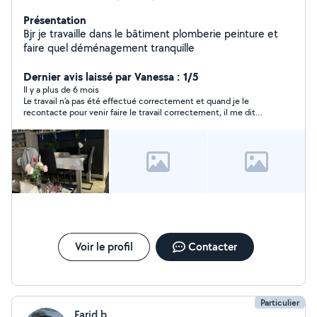
Présentation
Bjr je travaille dans le bâtiment plomberie peinture et
faire quel déménagement tranquille
Dernier avis laissé par Vanessa : 1/5
Il y a plus de 6 mois
Le travail n’a pas été effectué correctement et quand je le
recontacte pour venir faire le travail correctement, il me dit
qu’il va venir. Il n’est pas venu et ne répond même plus ni aux
messages sur l’application, ni aux sms ni aux appels. Je ne
recommande surtout pas.
Voir le profil
Contacter
Particulier
Farid b