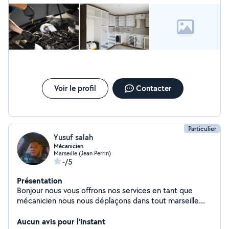
Voir le profil
Contacter
Particulier
Yusuf salah
Mécanicien
Marseille (Jean Perrin)
-/5
Présentation
Bonjour nous vous offrons nos services en tant que
mécanicien nous nous déplaçons dans tout marseille
avec notre matériel mécanicien depuis 4 ans je suis
professionnel et à l'écoute de mes Clients je m'occupe
Aucun avis pour l'instant