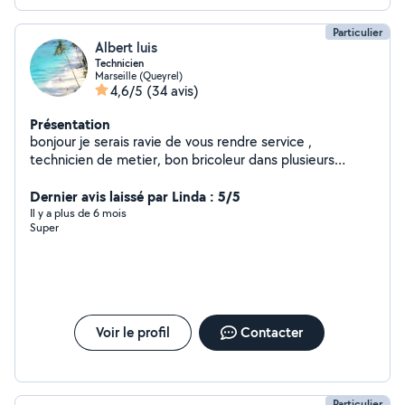
Particulier
Albert luis
Technicien
Marseille (Queyrel)
4,6/5
(34 avis)
Présentation
bonjour je serais ravie de vous rendre service ,
technicien de metier, bon bricoleur dans plusieurs
domaines, qualité d écoute et conseil Cordialement
merci.
Dernier avis laissé par Linda : 5/5
Il y a plus de 6 mois
Super
Voir le profil
Contacter
Particulier