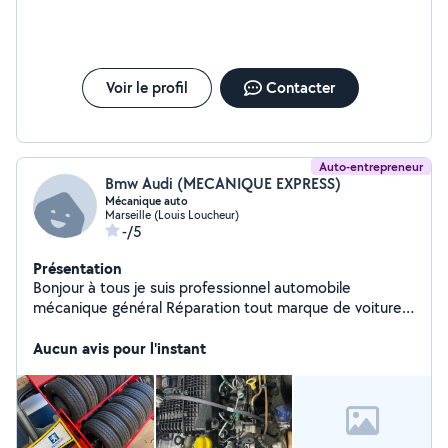
de toute type d'entretiens de véhicule léger
Voir le profil
Contacter
Auto-entrepreneur
Bmw Audi (MECANIQUE EXPRESS)
Mécanique auto
Marseille (Louis Loucheur)
-/5
Présentation
Bonjour à tous je suis professionnel automobile
mécanique général Réparation tout marque de voiture
Diagnostic Distribution embrayage entretien vidange
Pneus neufs et occasion Réparation boîte automatique
Aucun avis pour l'instant
Déplacement 24/24 à vous domicile Ou dans notre
garage Diagnostic à partir de 50 Déplacement et devis
gratuit Cordialement