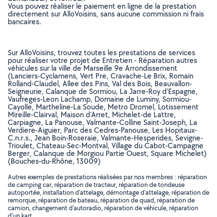
Vous pouvez réaliser le paiement en ligne de la prestation
directement sur AlloVoisins, sans aucune commission ni frais
bancaires.
Sur AlloVoisins, trouvez toutes les prestations de services
pour réaliser votre projet de Entretien - Réparation autres
véhicules sur la ville de Marseille 9e Arrondissement
(Lanciers-Cyclamens, Vert Pre, Cravache-Le Brix, Romain
Rolland-Claudel, Allee des Pins, Val des Bois, Beauvallon-
Seigneurie, Calanque de Sormiou, La Jarre-Roy d'Espagne,
Vaufreges-Leon Lachamp, Domaine de Luminy, Sormiou-
Cayolle, Martheline-La Soude, Metro Dromel, Lotissement
Mireille-Clairval, Maison d'Arret, Michelet-de Lattre,
Carpiagne, La Panouse, Valmante-Colline Saint-Joseph, La
Verdiere-Aiguier, Parc des Cedres-Panouse, Les Hopitaux-
C.n.r.s., Jean Boin-Roseraie, Valmante-Hesperides, Sevigne-
Trioulet, Chateau-Sec-Montval, Village du Cabot-Campagne
Berger, Calanque de Morgiou Partie Ouest, Square Michelet)
(Bouches-du-Rhône, 13009)
Autres exemples de prestations réalisées par nos membres : réparation
de camping car, réparation de tracteur, réparation de tondeuse
autoportée, installation d'attelage, démontage d'attelage, réparation de
remorque, réparation de bateau, réparation de quad, réparation de
camion, changement d'autoradio, réparation de véhicule, réparation
d'un kart, ..