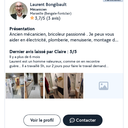
Laurent Bongibault
Mécanicien
Marseille (Bengale-Fontclair)
3,7/5
(3 avis)
Présentation
Ancien mécanicien, bricoleur passionné . Je peux vous
aider en électricité, plomberie, menuiserie, montage de
meuble, dépannage informatique, dépannage
électroménager et bien sur en mécanique auto, 2
Dernier avis laissé par Claire : 5/5
roues, matériel à moteur thermique et vélo.
Il y a plus de 6 mois
Laurent est un homme valeureux, comme on en recontre
Autodidacte, j'aime apprendre en aidant les autres a
guère... Il a travaillé 5h, sur 2 jours pour faire le travail demandé..
résoudre leurs problèmes.
Il fait ça pour rendre service, pas pour gagner de l'argent... C'est
très rare à cette époque.... Laurent est très sympathique, et
nous avons bien discuté.. Merci encore Laurent....
Voir le profil
Contacter