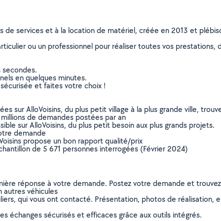
ns de services et à la location de matériel, créée en 2013 et plébi
culier ou un professionnel pour réaliser toutes vos prestations, d
s secondes.
nnels en quelques minutes.
sécurisée et faites votre choix !
sur AlloVoisins, du plus petit village à la plus grande ville, tro
 millions de demandes postées par an
ible sur AlloVoisins, du plus petit besoin aux plus grands projets.
votre demande
oVoisins propose un bon rapport qualité/prix
chantillon de 5 671 personnes interrogées (Février 2024)
remière réponse à votre demande. Postez votre demande et trouve
n autres véhicules
ers, qui vous ont contacté. Présentation, photos de réalisation, exp
s échanges sécurisés et efficaces grâce aux outils intégrés.