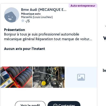
Auto-entrepreneur
Bmw Audi (MECANIQUE EXPRESS)
Mécanique auto
Marseille (Louis Loucheur)
-/5
Présentation
Bonjour à tous je suis professionnel automobile
mécanique général Réparation tout marque de voiture
Diagnostic Distribution embrayage entretien vidange
Pneus neufs et occasion Réparation boîte automatique
Aucun avis pour l'instant
Déplacement 24/24 à vous domicile Ou dans notre
garage Diagnostic à partir de 50 Déplacement et devis
gratuit Cordialement
I
Voir le profil
Contacter