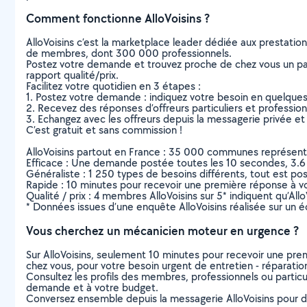
Comment fonctionne AlloVoisins ?
AlloVoisins c’est la marketplace leader dédiée aux prestatio
de membres, dont 300 000 professionnels.
Postez votre demande et trouvez proche de chez vous un parti
rapport qualité/prix.
Facilitez votre quotidien en 3 étapes :
1. Postez votre demande : indiquez votre besoin en quelque
2. Recevez des réponses d’offreurs particuliers et professio
3. Echangez avec les offreurs depuis la messagerie privée et 
C’est gratuit et sans commission !
AlloVoisins partout en France : 35 000 communes représentées 
Efficace : Une demande postée toutes les 10 secondes, 3.6
Généraliste : 1 250 types de besoins différents, tout est poss
Rapide : 10 minutes pour recevoir une première réponse à 
Qualité / prix : 4 membres AlloVoisins sur 5* indiquent qu’All
* Données issues d’une enquête AlloVoisins réalisée sur un é
Vous cherchez un mécanicien moteur en urgence ?
Sur AlloVoisins, seulement 10 minutes pour recevoir une p
chez vous, pour votre besoin urgent de entretien - réparatio
Consultez les profils des membres, professionnels ou particuli
demande et à votre budget.
Conversez ensemble depuis la messagerie AlloVoisins pour de