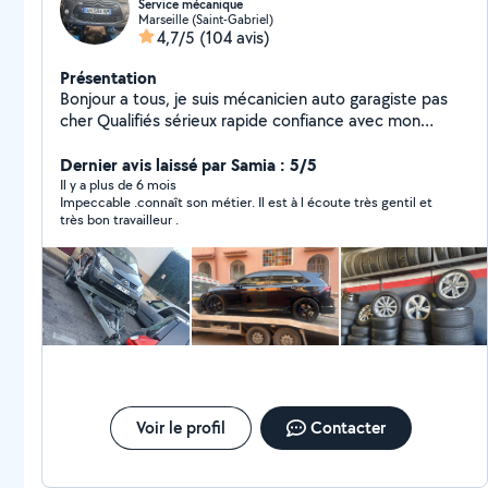
Service mécanique
Marseille (Saint-Gabriel)
4,7/5
(104 avis)
Présentation
Bonjour a tous, je suis mécanicien auto garagiste pas
cher Qualifiés sérieux rapide confiance avec mon
équipe on travaille pour gagner le pains et pour aider
les gens, on a des pièce neuf et occasion et le prix pas
Dernier avis laissé par Samia : 5/5
cher surtout à votre disposition au garage ou a votre
Il y a plus de 6 mois
Impeccable .connaît son métier. Il est à l écoute très gentil et
domicile ,ci on et disponible, disponible avec rendez-
très bon travailleur .
vous Service vente et achats des voitures occasion
Service mécanique automobile Service carrossier
automobile Service vitrage Service contrôle technique
Service pneumatiques Service location de voiture
Service pièces -15% Pour plus d'informations contactez
moi par téléphone
Voir le profil
Contacter