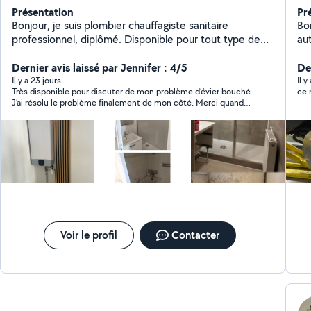
Présentation
Pr
Bonjour, je suis plombier chauffagiste sanitaire
Bon
professionnel, diplômé. Disponible pour tout type de
au
travaux Et dépannage en urgence. Merci
pou
Dernier avis laissé par Jennifer : 4/5
, 
Der
dia
Il y a 23 jours
Il 
Très disponible pour discuter de mon problème d’évier bouché.
ce 
dis
J’ai résolu le problème finalement de mon côté. Merci quand
même
Voir le profil
Contacter