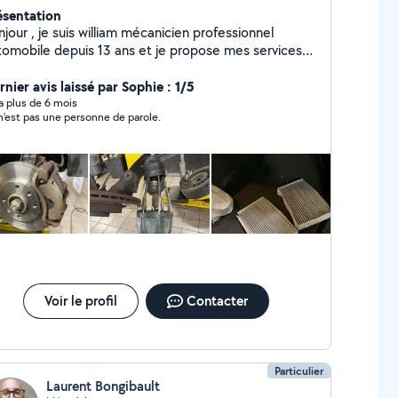
ésentation
jour , je suis william mécanicien professionnel
tomobile depuis 13 ans et je propose mes services
r des travaux d'entretien et réparation ( pont , outil
machine à pneus , machine à géométrie , valise
nier avis laissé par Sophie : 1/5
gnostic , polissage des feux , vidange , embrayage ,
y a plus de 6 mois
n'est pas une personne de parole.
tribution ect )
Voir le profil
Contacter
Particulier
Laurent Bongibault