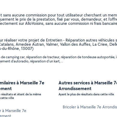
et sans aucune commission pour tout utilisateur cherchant un membre
uement le prix de la prestation, fixé par vous, demandeur, et l’offr
rectement sur AlloVoisins, sans aucune commission ni frais bancaire
our réaliser votre projet de Entretien - Réparation autres véhicules
 Catalans, Amedee Autran, Valmer, Vallon des Auffes, La Criee, De
s-du-Rhône, 13007)
 de camping car, réparation de tracteur, réparation de tondeuse autoportée, i
ment d'autoradio, réparation d'un kart, ..
imilaires à Marseille 7e
Autres services à Marseille 7
ement
Arrondissement
e résultats et étant de la même
Ayant le plus de résultats dans cette ville
cette ville
Bricoler à Marseille 7e Arrond
r à Marseille 7e
sement