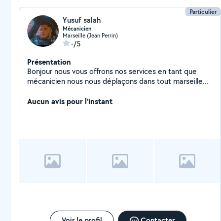
Particulier
Yusuf salah
Mécanicien
Marseille (Jean Perrin)
-/5
Présentation
Bonjour nous vous offrons nos services en tant que
mécanicien nous nous déplaçons dans tout marseille
avec notre matériel mécanicien depuis 4 ans je suis
professionnel et à l'écoute de mes Clients je m'occupe
Aucun avis pour l'instant
de toute type d'entretiens de véhicule léger
Voir le profil
Contacter