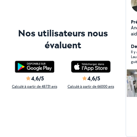
Pr
Ancien 
Nos utilisateurs nous
aider en électric
de
évaluent
él
Der
ro
Il 
Lau
Au
guèr
ré
Il 
trè
nou
4,6/5
4,6/5
Calculé à partir de 48731 avis
Calculé à partir de 66000 avis