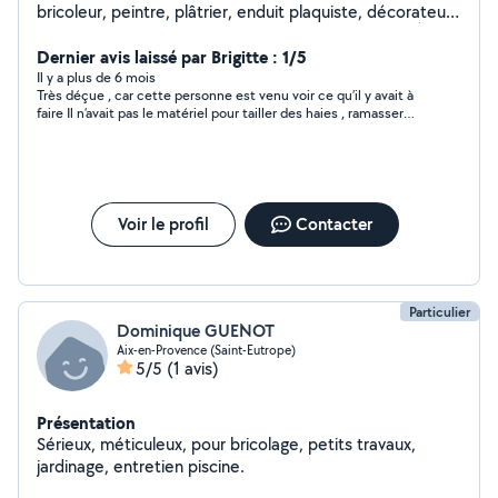
bricoleur, peintre, plâtrier, enduit plaquiste, décorateur
intérieur, petits travaux ,Maçonnerie, jardinier ect. À
votre service. Un homme sympa.
Dernier avis laissé par Brigitte : 1/5
Il y a plus de 6 mois
Très déçue , car cette personne est venu voir ce qu’il y avait à
faire Il n’avait pas le matériel pour tailler des haies , ramasser
des déchets verts mais devait se débrouiller pour le trouver On
a convenu d’un RDV ce samedi et il m’a planté sans message
de sa part
Voir le profil
Contacter
Particulier
Dominique GUENOT
Aix-en-Provence (Saint-Eutrope)
5/5
(1 avis)
Présentation
Sérieux, méticuleux, pour bricolage, petits travaux,
jardinage, entretien piscine.