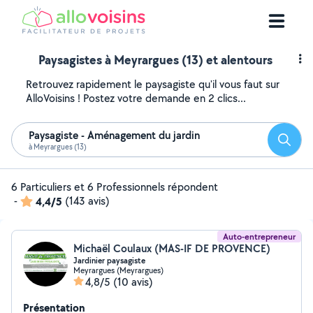
Paysagistes à Meyrargues (13) et alentours
Retrouvez rapidement le paysagiste qu'il vous faut sur
AlloVoisins ! Postez votre demande en 2 clics...
Paysagiste - Aménagement du jardin
Reche
à Meyrargues (13)
6 Particuliers et 6 Professionnels répondent
-
4,4/5
(143 avis)
Auto-entrepreneur
Michaël Coulaux (MAS-IF DE PROVENCE)
Jardinier paysagiste
Meyrargues (Meyrargues)
4,8/5
(10 avis)
Présentation