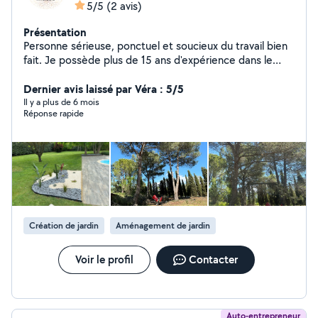
5/5
(2 avis)
Présentation
Personne sérieuse, ponctuel et soucieux du travail bien
fait. Je possède plus de 15 ans d'expérience dans le
domaine et mettrai tout en œuvre pour correspondre
au mieux à vos besoins.
Dernier avis laissé par Véra : 5/5
Il y a plus de 6 mois
Réponse rapide
Création de jardin
Aménagement de jardin
Voir le profil
Contacter
Auto-entrepreneur