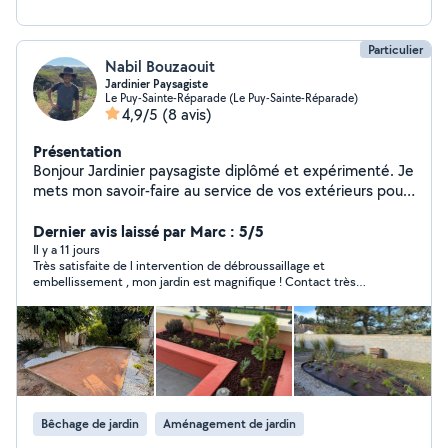
Particulier
Nabil Bouzaouit
Jardinier Paysagiste
Le Puy-Sainte-Réparade (Le Puy-Sainte-Réparade)
4,9/5
(8 avis)
Présentation
Bonjour Jardinier paysagiste diplômé et expérimenté. Je
mets mon savoir-faire au service de vos extérieurs pour
les entretenir, les valoriser ou les transformer selon vos
envies. Je réalise des prestations variées
Dernier avis laissé par Marc : 5/5
Débroussaillage, taille d'arbres fruitiers, haie,
Il y a 11 jours
Très satisfaite de l intervention de débroussaillage et
désherbage, petit élagage, écorçage de palmier
embellissement , mon jardin est magnifique ! Contact très
Création de massifs adaptés au climat méditerranéen,
sympathique et personne très sensible à l environnement . A
installation d'arrosage automatique ou encore
conseiller totalement !
aménagement d'un terrain de pétanque, etc Formé aux
traitements phytosanitaires, j'interviens toujours de
manière préventive pour protéger vos plantes et, si
nécessaire, je soigne avec les solutions les plus
respectueuses possibles de l'environnement. Que ce
Bêchage de jardin
Aménagement de jardin
soit pour un petit coup de pouce ou un beau projet, je