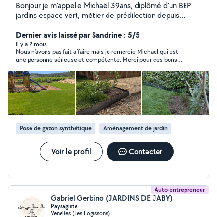
Bonjour je m'appelle Michaël 39ans, diplômé d'un BEP
jardins espace vert, métier de prédilection depuis
presque 20ans, ainsi que d un CAP mécanique je suis un
véritable homme à tous faire. Je vous propose mes
Dernier avis laissé par Sandrine : 5/5
services avec le détail d'un travail soigné. Je suis
Il y a 2 mois
Nous n’avons pas fait affaire mais je remercie Michael qui est
autonome en matériel, ponctuel, avenant et réfléchi
une personne sérieuse et compétente. Merci pour ces bons
avec la priorité sur le bonheur du client. Du
conseils
terrassement à la floraison, Mica vous accompagne en
toute saison.
Pose de gazon synthétique
Aménagement de jardin
Voir le profil
Contacter
Auto-entrepreneur
Gabriel Gerbino (JARDINS DE JABY)
Paysagiste
Venelles (Les Logissons)