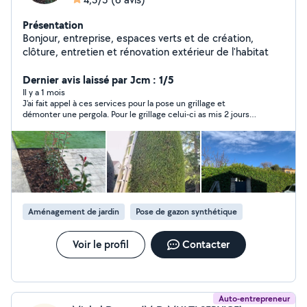
Présentation
Bonjour, entreprise, espaces verts et de création,
clôture, entretien et rénovation extérieur de l'habitat
Dernier avis laissé par Jcm : 1/5
Il y a 1 mois
J'ai fait appel à ces services pour la pose un grillage et
démonter une pergola. Pour le grillage celui-ci as mis 2 jours
très rapide mais quelle désastre après être passée voir les
travaux les piquets ne sont pas droits aucune entre jambes
pour maintenir le grillage le fils très mal posé 2 tendeurs pour
15m linéaire par contre il nous as fait flambée la CB en
demandant constamment des acomptes je lui ai demandé de
reprendre le grillage mais celui-ci nous à planter est n'ai jamais
revenu ne répond plus au téléphone je vous déconseille de ne
pas le solliciter cet juste un escroc.
Aménagement de jardin
Pose de gazon synthétique
Voir le profil
Contacter
Auto-entrepreneur