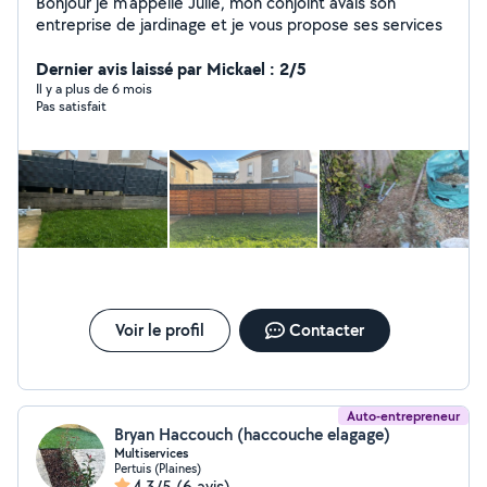
Bonjour je m'appelle Julie, mon conjoint avais son
entreprise de jardinage et je vous propose ses services
Dernier avis laissé par Mickael : 2/5
Il y a plus de 6 mois
Pas satisfait
Voir le profil
Contacter
Auto-entrepreneur
Bryan Haccouch (haccouche elagage)
Multiservices
Pertuis (Plaines)
4,3/5
(6 avis)