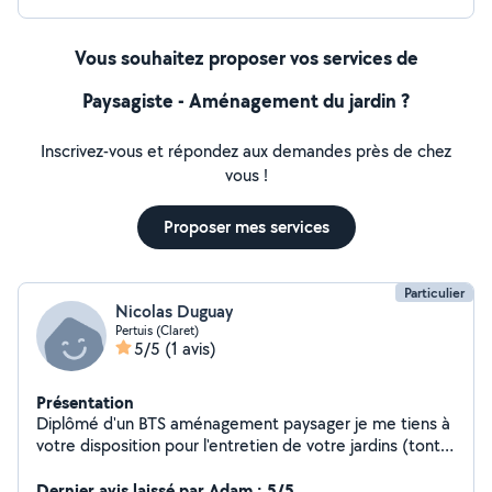
Vous souhaitez proposer vos services de
Paysagiste - Aménagement du jardin ?
Inscrivez-vous et répondez aux demandes près de chez
vous !
Proposer mes services
Particulier
Nicolas Duguay
Pertuis (Claret)
5/5
(1 avis)
Présentation
Diplômé d'un BTS aménagement paysager je me tiens à
votre disposition pour l'entretien de votre jardins (tonte,
taille, debrouissaillage, élagage...).je peux également
vous proposer des aménagements (créations de mares
Dernier avis laissé par Adam : 5/5