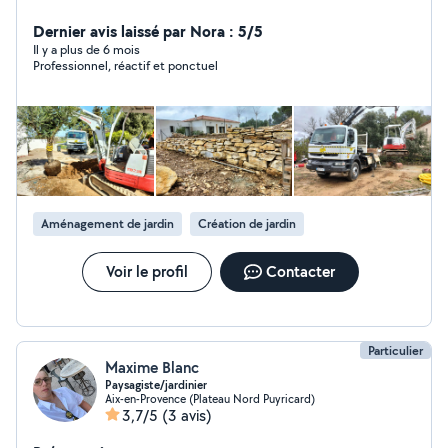
de jardin ainsi que de la location de mini pelle et broyeur
de végétaux thermique Rejoignez moi également sur
Dernier avis laissé par Nora : 5/5
Facebook (Sanchez Terrassement) A très bientôt
Il y a plus de 6 mois
Professionnel, réactif et ponctuel
Aménagement de jardin
Création de jardin
Voir le profil
Contacter
Particulier
Maxime Blanc
Paysagiste/jardinier
Aix-en-Provence (Plateau Nord Puyricard)
3,7/5
(3 avis)