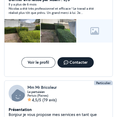
, pose de clôtures, réalisation de murets...).
Il y a plus de 6 mois
Nicolas a été très professionnel et efficace ! Le travail a été
réalisé plus tôt que prévu. Un grand merci à lui. Je
recommande !
Voir le profil
Contacter
Particulier
Mm Mr Bricoleur
Le pertuisien
Pertuis (Plaines)
4,5/5
(19 avis)
Présentation
Bonjour je vous propose mes services en tant que