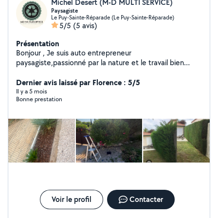
Michel Desert (M-D MULTI SERVICE)
Paysagiste
Le Puy-Sainte-Réparade (Le Puy-Sainte-Réparade)
5/5
(5 avis)
Présentation
Bonjour , Je suis auto entrepreneur
paysagiste,passionné par la nature et le travail bien
fait.Ambitieux,rigoureux et toujours à l écoute,je mets
tout mon savoir-faire au service de vos extérieurs :
Dernier avis laissé par Florence : 5/5
élagage,tonte,taille,création de jardin,plantations ect Je
Il y a 5 mois
Bonne prestation
suis reconnue pour: Mon sérieux et ma ponctualité, Des
horaires flexibles,adaptés à vos besoin, Des devis
gratuits et raisonnables,sans mauvaise surprise. Chaque
jardin est unique,c'est pourquoi je m'engage à vous
proposer des solutions personnalisées,durables et
esthétiques.
Voir le profil
Contacter