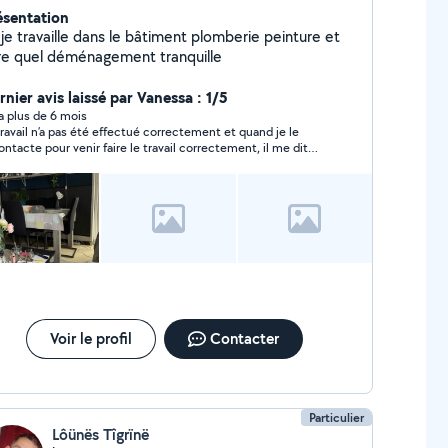
ésentation
 je travaille dans le bâtiment plomberie peinture et
ire quel déménagement tranquille
nier avis laissé par Vanessa : 1/5
y a plus de 6 mois
travail n’a pas été effectué correctement et quand je le
ontacte pour venir faire le travail correctement, il me dit
il va venir. Il n’est pas venu et ne répond même plus ni aux
sages sur l’application, ni aux sms ni aux appels. Je ne
ommande surtout pas.
Voir le profil
Contacter
Particulier
Lôünës Tîgrïnë