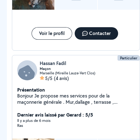
Voir le profil
Contacter
Particulier
Hassan Fadil
Maçon
Marseille (Mireille Lauze-Vert Clos)
5/5
(4 avis)
Présentation
Bonjour Je propose mes services pour de la
maçonnerie générale . Mur,dallage , terrasse ,
caniveaux ,reprise tout enduit maçonnerie traditionnel ,
poteaux ,poutre
Dernier avis laissé par Gerard : 5/5
Il y a plus de 6 mois
Ras