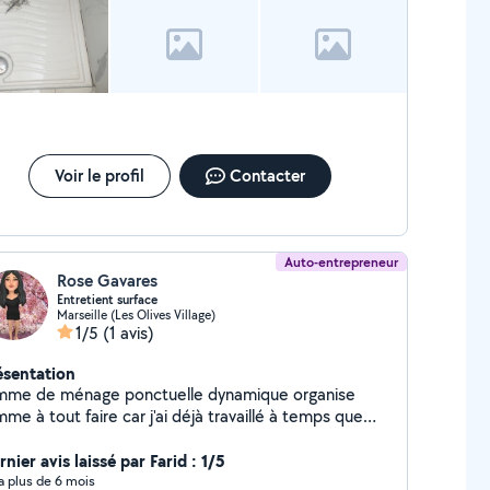
Voir le profil
Contacter
Auto-entrepreneur
Rose Gavares
Entretient surface
Marseille (Les Olives Village)
1/5
(1 avis)
ésentation
mme de ménage ponctuelle dynamique organise
me à tout faire car j'ai déjà travaillé à temps que
mme de ménage repassage mercii rose
nier avis laissé par Farid : 1/5
y a plus de 6 mois