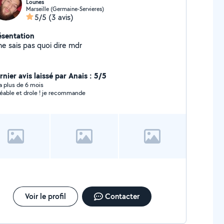
Lounes
Marseille (Germaine-Servieres)
5/5
(3 avis)
ésentation
ne sais pas quoi dire mdr
nier avis laissé par Anais : 5/5
y a plus de 6 mois
éable et drole ! je recommande
Voir le profil
Contacter