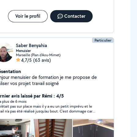
Voir le profil
Contacter
Particulier
Saber Benyahia
Menuisier
Marseille (Plan d'Aou-Mimet)
4,7/5
(63 avis)
ésentation
njour menuisier de formation je me propose de
liser vos projet travail soigné
rnier avis laissé par Rémi : 4/5
y a plus de 6 mois
n'était pas sur place mais il y a eu un petit imprévu et le
vail n'a pas été réalisé jusqu'au bout. C'est dommage car
er est quelqu'un de sympathique et qui souhaite vraiment
dre service