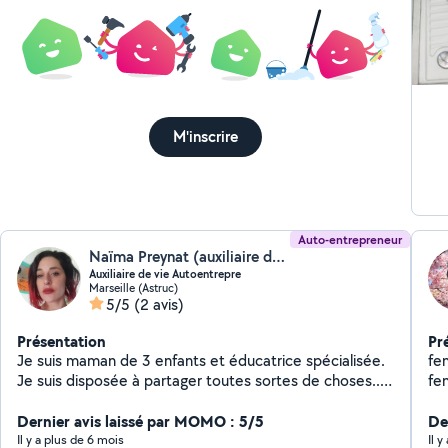
M'inscrire
Auto-entrepreneur
Naïma Preynat (auxiliaire de vie sociale à domicile)
Auxiliaire de vie Autoentrepre
Marseille (Astruc)
5/5
(2 avis)
Présentation
Pr
Je suis maman de 3 enfants et éducatrice spécialisée.
fe
Je suis disposée à partager toutes sortes de choses..
fem
du matériel de puériculture, des livres, mais aussi
fe
detoutes les compétences que j'ai acquises durant
Dernier avis laissé par MOMO : 5/5
Der
mon parcours professionnel en sachant que j'exerce
Il y a plus de 6 mois
Il 