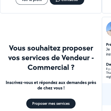
Pr
Vous souhaitez proposer
Je 
ins
vos services de Vendeur -
da
pet
De
Commercial ?
pou
Il y
Thi
rég
Inscrivez-vous et répondez aux demandes près
de chez vous !
Proposer mes services