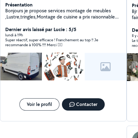
Présentation
Pr
Bonjours je propose services montage de meubles
Bjr
,Lustre,tringles,Montage de cuisine a prix raisonnable
fa
n'hésitez pas a me contacter merci d'avance
Dernier avis laissé par Lucie : 5/5
Der
lundi à 19h
Il 
Super réactif, super efficace ! Franchement au top !! Je
Le 
recommande à 100% !!!! Merci 👍🏻
rec
qu’
mes
rec
Voir le profil
Contacter