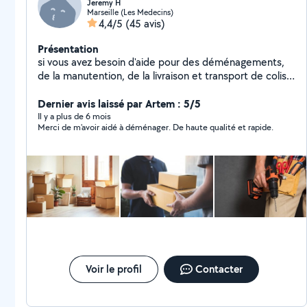
Jeremy H
Marseille (Les Medecins)
4,4/5
(45 avis)
Présentation
si vous avez besoin d'aide pour des déménagements,
de la manutention, de la livraison et transport de colis,
pour des petits travaux et de la maconnerie, du
carrelage. n'hésitez pas ce sera un plaisir de vous aider.
Dernier avis laissé par Artem : 5/5
je suis sérieux, ponctuel et sympathique.
Il y a plus de 6 mois
Merci de m'avoir aidé à déménager. De haute qualité et rapide.
Voir le profil
Contacter