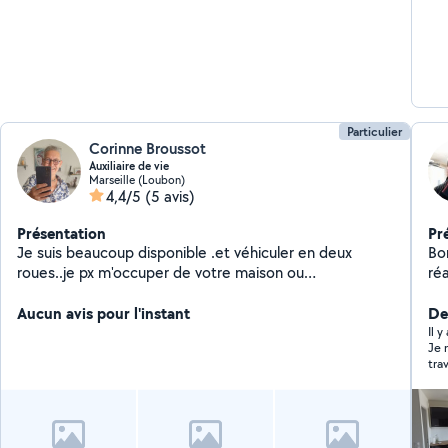
Particulier
Corinne Broussot
Auxiliaire de vie
Marseille (Loubon)
4,4/5
(5 avis)
Présentation
Pr
Je suis beaucoup disponible .et véhiculer en deux
Bo
roues..je px m'occuper de votre maison ou
réa
appartement... Je sais faire quelques petits bricolage
Merci à bientôt
Aucun avis pour l'instant
De
Il 
Je 
tra
Sab
ren