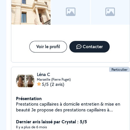
Voir le profil
Contacter
Particulier
Léna C
Marseille (Pierre Puget)
5/5
(2 avis)
Présentation
Prestations capillaires à domicile entretien & mise en
beauté Je propose des prestations capillaires à
domicile pour femmes : entretien des cheveux
application de produits capillaires mise en beauté et
Dernier avis laissé par Crystal : 5/5
conseils d'entretien Moment détente et confort chez
Il y a plus de 6 mois