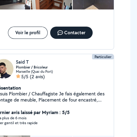
Voir le profil
Contacter
Particulier
Said T
Plombier / Bricoleur
Marseille (Quai du Port)
5/5
(2 avis)
ésentation
 suis Plombier / Chauffagiste Je fais également des
ntage de meuble, Placement de four encastré,
aque de cuisson, support de télé, nettoyage de jardin
rnier avis laissé par Myriam : 5/5
y a plus de 6 mois
er gentil et très rapide