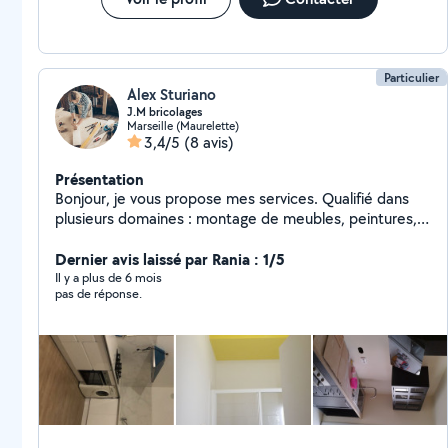
Particulier
Alex Sturiano
J.M bricolages
Marseille (Maurelette)
3,4/5
(8 avis)
Présentation
Bonjour, je vous propose mes services. Qualifié dans
plusieurs domaines : montage de meubles, peintures,
petits bricolage... Je suis à votre disposition. Pour plus
d'informations, je suis joignable à tout moment.
Dernier avis laissé par Rania : 1/5
Location de matériel pocible
Il y a plus de 6 mois
pas de réponse.