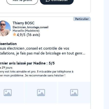
Particulier
Thierry BOSC
Electricien, bricolage,conseil
Marseille (Madeleine)
4,9/5
(16 avis)
ésentation
suis électricien ,conseil et contrôle de vos
tallations, je fais pas mal de bricolage en tout genre
ns maison ou appartement.Montage de meubles,
ite installation de plomberie .J'ai les outils approprié
rnier avis laissé par Nadine : 5/5
r faire des petits travaux.
 a 29 jours
erry est très aimable et pro. Il m'a aidée par téléphone à
ler mon problème. Je recommande sans hésiter !