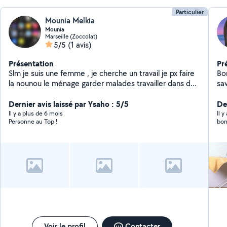
Particulier
Mounia Melkia
Mounia
Marseille (Zoccolat)
5/5
(1 avis)
Présentation
Pr
Slm je suis une femme , je cherche un travail je px faire
Bo
la nounou le ménage garder malades travailler dans des
sav
boulangeries j'en ai vraiment besoin de travailler
n'hésite pas à m'appeler
Dernier avis laissé par Ysaho : 5/5
Der
Il y a plus de 6 mois
Il 
Personne au Top !
bon
Voir le profil
Contacter