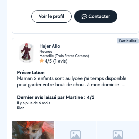
Voir le profil
Contacter
Particulier
Hajer Alio
Nounou
Marseille (Trois Freres Carasso)
4/5
(1 avis)
Présentation
Maman 2 enfants sont au lycée j'ai temps disponible
pour garder votre bout de chou . à mon domicile .
famille respectueux et votre bout chou entre des
mains soigneux
Dernier avis laissé par Martine : 4/5
Il y a plus de 6 mois
Rien