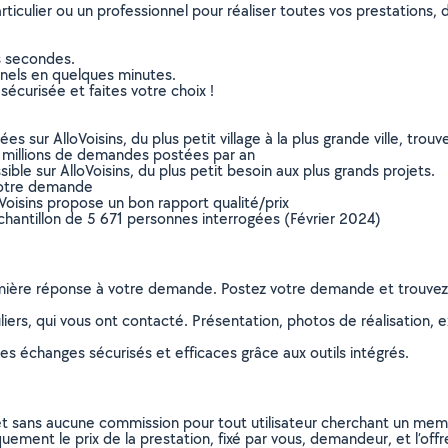
culier ou un professionnel pour réaliser toutes vos prestations, d
s secondes.
nnels en quelques minutes.
sécurisée et faites votre choix !
sur AlloVoisins, du plus petit village à la plus grande ville, tro
 millions de demandes postées par an
ible sur AlloVoisins, du plus petit besoin aux plus grands projets.
votre demande
oVoisins propose un bon rapport qualité/prix
chantillon de 5 671 personnes interrogées (Février 2024)
remière réponse à votre demande. Postez votre demande et trouve
ers, qui vous ont contacté. Présentation, photos de réalisation, exp
s échanges sécurisés et efficaces grâce aux outils intégrés.
et sans aucune commission pour tout utilisateur cherchant un membre
uement le prix de la prestation, fixé par vous, demandeur, et l’offr