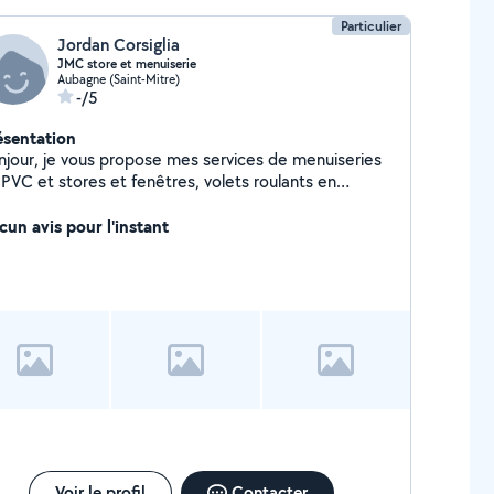
Particulier
Jordan Corsiglia
JMC store et menuiserie
Aubagne (Saint-Mitre)
-/5
ésentation
njour, je vous propose mes services de menuiseries
res et fenêtres, volets roulants en
parations ou en montage , jeune homme sérieux et
ucieux du bien faire avec 10 ans d'expériences, vous
cun avis pour l'instant
 serez pas déçu de mes compétences bonne
urnée
Voir le profil
Contacter