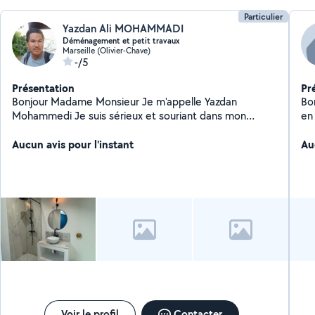
Particulier
Yazdan Ali MOHAMMADI
Déménagement et petit travaux
Marseille (Olivier-Chave)
-/5
Présentation
Pr
Bonjour Madame Monsieur Je m'appelle Yazdan
Bo
Mohammedi Je suis sérieux et souriant dans mon
en PVC et sto
travail Je vous propose mes services De Monter des
ré
mobiles Installation des prise électrique Installation des
Aucun avis pour l'instant
so
Au
Doche et changement des robinets Faire les différents
ne
silicon Aider à déménager Ne hésitez pas à me
jo
contacter si besoin Je suis à votre service Merci
cordialement
Voir le profil
Contacter