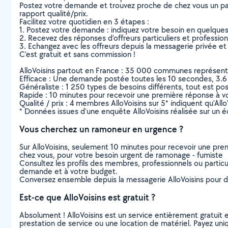
Postez votre demande et trouvez proche de chez vous un parti
rapport qualité/prix.
Facilitez votre quotidien en 3 étapes :
1. Postez votre demande : indiquez votre besoin en quelque
2. Recevez des réponses d’offreurs particuliers et professio
3. Echangez avec les offreurs depuis la messagerie privée et 
C’est gratuit et sans commission !
AlloVoisins partout en France : 35 000 communes représentées 
Efficace : Une demande postée toutes les 10 secondes, 3.6
Généraliste : 1 250 types de besoins différents, tout est poss
Rapide : 10 minutes pour recevoir une première réponse à 
Qualité / prix : 4 membres AlloVoisins sur 5* indiquent qu’All
* Données issues d’une enquête AlloVoisins réalisée sur un é
Vous cherchez un ramoneur en urgence ?
Sur AlloVoisins, seulement 10 minutes pour recevoir une p
chez vous, pour votre besoin urgent de ramonage - fumiste
Consultez les profils des membres, professionnels ou particuli
demande et à votre budget.
Conversez ensemble depuis la messagerie AlloVoisins pour de
Est-ce que AlloVoisins est gratuit ?
Absolument ! AlloVoisins est un service entièrement gratuit 
prestation de service ou une location de matériel. Payez uniq