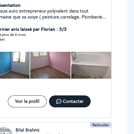
ésentation
is auto entrepreneur polyvalent dans tout
maine que sa soiye ( peinture,carrelage, Plomberie,
ctricité,monteur de cuisine , dressing sur mesure ..)
 bien d'autres choses je vous propose mes services si
nier avis laissé par Florian : 5/5
s été intéressé veuillez me contacter. Possibilité de
y a plus de 6 mois
kel
s faire vos devis
Voir le profil
Contacter
Particulier
Bilal Brahmi