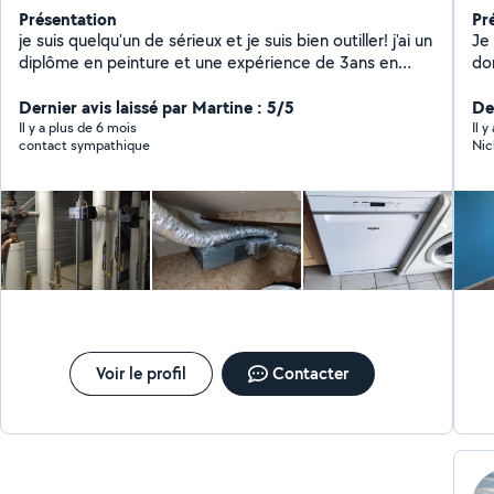
Présentation
Pr
je suis quelqu'un de sérieux et je suis bien outiller! j'ai un
Je su
diplôme en peinture et une expérience de 3ans en
do
maçonnerie et j'ai travaillé à Conforama donc je connais
éle
bien le montage de meuble et bricolage! Je reste à
Dernier avis laissé par Martine : 5/5
et
Der
votre disposition merci d'avan
vou
Il y a plus de 6 mois
Il 
contact sympathique
Nic
vou
Voir le profil
Contacter