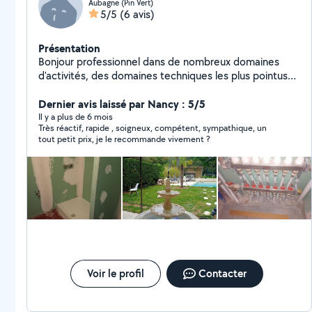
Aubagne (Pin Vert)
5/5
(6 avis)
Présentation
Bonjour professionnel dans de nombreux domaines
d'activités, des domaines techniques les plus pointus
aux petits bricolage ou travaux de rénovation de
grande envergure, jusqu'à la formation dans l'ingénierie
Dernier avis laissé par Nancy : 5/5
technologique. N'hésitez pas à me contacter.
Il y a plus de 6 mois
Très réactif, rapide , soigneux, compétent, sympathique, un
tout petit prix, je le recommande vivement ?
Voir le profil
Contacter