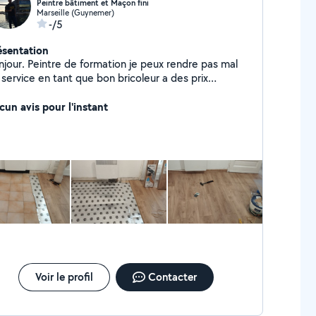
Peintre bâtiment et Maçon fini
Marseille (Guynemer)
-/5
ésentation
njour. Peintre de formation je peux rendre pas mal
service en tant que bon bricoleur a des prix
ractifs.
cun avis pour l'instant
Voir le profil
Contacter