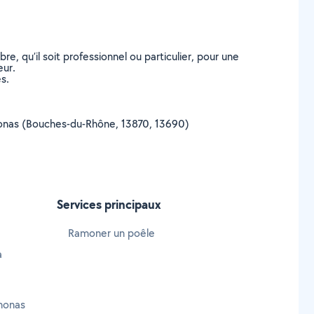
, qu’il soit professionnel ou particulier, pour une
eur.
s.
ognonas (Bouches-du-Rhône, 13870, 13690)
Services principaux
Ramoner un poêle
à
nonas