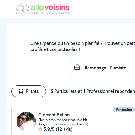
Une urgence ou un besoin planifié ? Trouvez un part
profils et contactez-les !
Filtres
5 Particuliers et 1 Professionnel réponden
Particulier
Clement Bellon
Elec plomb monteur meuble kit
Avignon (Eisenhower-Saint Roch)
3,9/5
(12 avis)