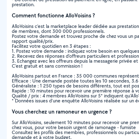
prestation.
Comment fonctionne AlloVoisins ?
AlloVoisins c’est la marketplace leader dédiée aux prestatio
de membres, dont 300 000 professionnels.
Postez votre demande et trouvez proche de chez vous un parti
rapport qualité/prix.
Facilitez votre quotidien en 3 étapes :
1. Postez votre demande : indiquez votre besoin en quelque
2. Recevez des réponses d’offreurs particuliers et professio
3. Echangez avec les offreurs depuis la messagerie privée et 
C’est gratuit et sans commission !
AlloVoisins partout en France : 35 000 communes représentées 
Efficace : Une demande postée toutes les 10 secondes, 3.6
Généraliste : 1 250 types de besoins différents, tout est poss
Rapide : 10 minutes pour recevoir une première réponse à 
Qualité / prix : 4 membres AlloVoisins sur 5* indiquent qu’All
* Données issues d’une enquête AlloVoisins réalisée sur un é
Vous cherchez un ramoneur en urgence ?
Sur AlloVoisins, seulement 10 minutes pour recevoir une p
chez vous, pour votre besoin urgent de ramonage - fumiste
Consultez les profils des membres, professionnels ou particuli
demande et à votre budget.