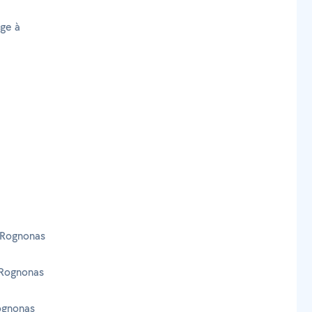
age à
 Rognonas
 Rognonas
ognonas