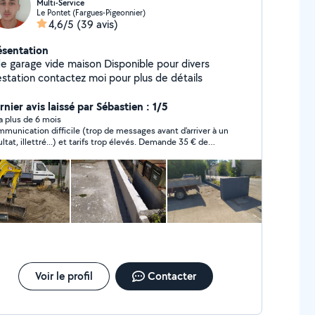
Multi-Service
Le Pontet (Fargues-Pigeonnier)
4,6/5
(39 avis)
ésentation
de garage vide maison Disponible pour divers
estation contactez moi pour plus de détails
nier avis laissé par Sébastien : 1/5
y a plus de 6 mois
munication difficile (trop de messages avant d'arriver à un
ultat, illettré...) et tarifs trop élevés. Demande 35 € de
lacement, Anthony n'a pas dû comprendre le pricipe de
ovoisins".
Voir le profil
Contacter