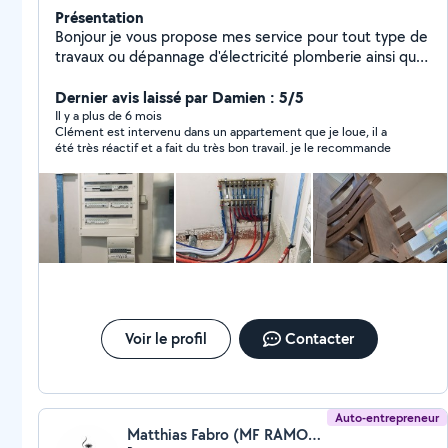
Présentation
Bonjour je vous propose mes service pour tout type de
travaux ou dépannage d'électricité plomberie ainsi que
chauffage Pose de climatisation , chauffe-eau entretien
adoucisseur , Clim , cheminée chaudière fioul gaz
Dernier avis laissé par Damien : 5/5
électrique
Il y a plus de 6 mois
Clément est intervenu dans un appartement que je loue, il a
été très réactif et a fait du très bon travail. je le recommande
Voir le profil
Contacter
Auto-entrepreneur
Matthias Fabro (MF RAMONAGE)