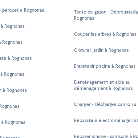
e parquet à Rognonas
Tonte de gazon - Débroussaill
Rognonas
r à Rognonas
Couper les arbres à Rognonas
à Rognonas
Cloturer jardin à Rognonas
iste à Rognonas
Entretenir piscine à Rognonas
 à Rognonas
Déménagement et aide au
déménagement à Rognonas
en à Rognonas
Charger - Décharger camion à
Rognonas
Réparateur électroménager à
r à Rognonas
Réparer iphone - samsung à R