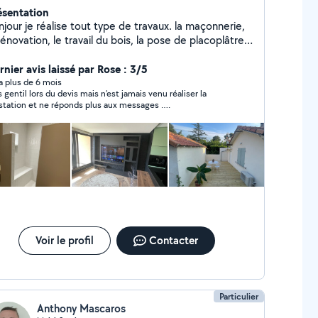
ésentation
jour je réalise tout type de travaux. la maçonnerie,
rénovation, le travail du bois, la pose de placoplâtre
 la pose de revêtement, la peinture, la plomberie,
lectricité, le carrelage, etc. Je peut également
nier avis laissé par Rose : 3/5
ervenir dans la rénovation et l'entretien des
y a plus de 6 mois
s gentil lors du devis mais n’est jamais venu réaliser la
érieurs de votre habitat.
station et ne réponds plus aux messages ….
Voir le profil
Contacter
Particulier
Anthony Mascaros