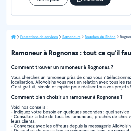
Prestations de services
Ramoneurs
Bouches-du-Rhône
Rogno
Ramoneur à Rognonas : tout ce qu’il fau
Comment trouver un ramoneur à Rognonas ?
Vous cherchez un ramoneur près de chez vous ? Sélectionne
localisation. AlloVoisins vous met en relation avec tous les
C’est gratuit, simple et rapide pour réaliser tous vos projets !
Comment bien choisir un ramoneur à Rognonas ?
Voici nos conseils :
- Indiquez votre besoin en quelques secondes : quel service 
- Consultez la liste de tous les ramoneurs, proches de chez vo
leurs clients.
- Conversez avec les offreurs depuis la messagerie AlloVoisi
- Du contrat de prestation au paiement en ligne, en passant pa