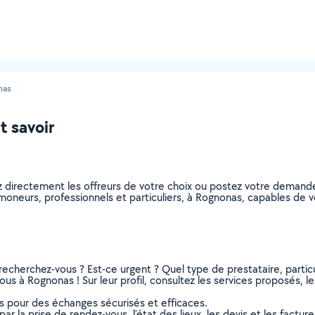
nas
t savoir
z directement les offreurs de votre choix ou postez votre demand
 ramoneurs, professionnels et particuliers, à Rognonas, capables d
recherchez-vous ? Est-ce urgent ? Quel type de prestataire, particu
us à Rognonas ! Sur leur profil, consultez les services proposés, les
ns pour des échanges sécurisés et efficaces.
r la prise de rendez-vous, l’état des lieux, les devis et les facture