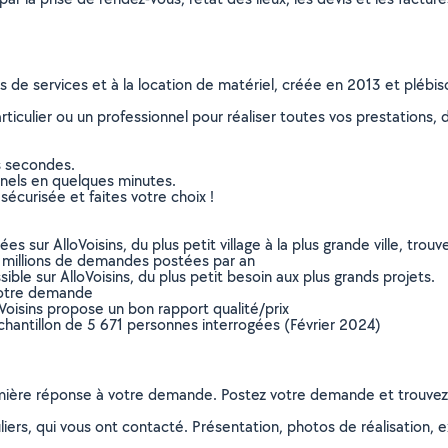
ns de services et à la location de matériel, créée en 2013 et plébi
culier ou un professionnel pour réaliser toutes vos prestations, d
s secondes.
nnels en quelques minutes.
sécurisée et faites votre choix !
sur AlloVoisins, du plus petit village à la plus grande ville, tro
 millions de demandes postées par an
ible sur AlloVoisins, du plus petit besoin aux plus grands projets.
votre demande
oVoisins propose un bon rapport qualité/prix
chantillon de 5 671 personnes interrogées (Février 2024)
remière réponse à votre demande. Postez votre demande et trouve
ers, qui vous ont contacté. Présentation, photos de réalisation, exp