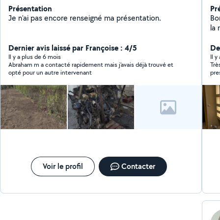
Présentation
Pr
Je n'ai pas encore renseigné ma présentation.
Bon
la 
et
Dernier avis laissé par Françoise : 4/5
l'é
Der
int
Il y a plus de 6 mois
Il 
Abraham m a contacté rapidement mais j’avais déjà trouvé et
Trè
ext
opté pour un autre intervenant
pre
Voir le profil
Contacter