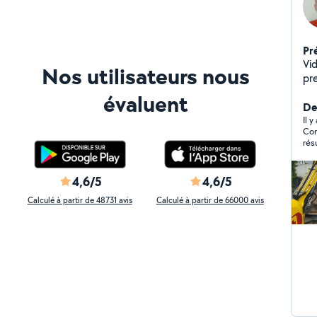
Pr
Vi
Nos utilisateurs nous
pr
évaluent
Der
Il 
Com
rés
dép
"All
4,6/5
4,6/5
Calculé à partir de 48731 avis
Calculé à partir de 66000 avis