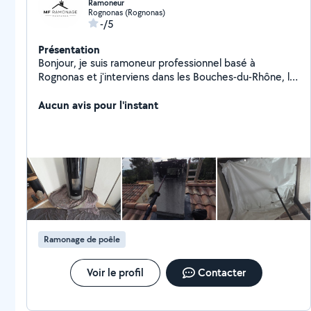
Ramoneur
Rognonas (Rognonas)
-/5
Présentation
Bonjour, je suis ramoneur professionnel basé à
Rognonas et j'interviens dans les Bouches-du-Rhône, le
Vaucluse et le Gard. Je réalise le ramonage de poêles à
bois, poêles à granulés, cheminées et inserts fermés.
Aucun avis pour l'instant
N'hésitez pas à me contacter pour toute demande de
renseignement ou pour prendre rendez-vous.
Ramonage de poêle
Voir le profil
Contacter