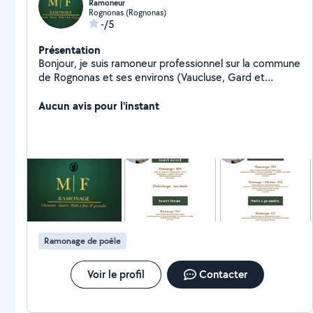
Ramoneur
Rognonas (Rognonas)
-/5
Présentation
Bonjour, je suis ramoneur professionnel sur la commune
de Rognonas et ses environs (Vaucluse, Gard et
Bouches-du-Rhône). N'hésitez pas à me contacter
pour toute demande de ramonage de poêles à bois,
Aucun avis pour l'instant
poêles à granulés, cheminées et inserts fermés.
Ramonage de poêle
Voir le profil
Contacter