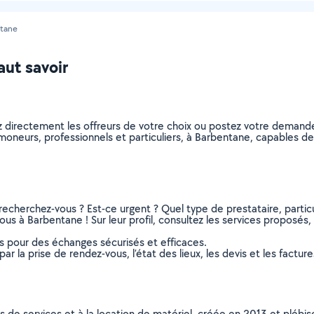
tane
aut savoir
z directement les offreurs de votre choix ou postez votre demand
 ramoneurs, professionnels et particuliers, à Barbentane, capables 
recherchez-vous ? Est-ce urgent ? Quel type de prestataire, particu
us à Barbentane ! Sur leur profil, consultez les services proposés, l
ns pour des échanges sécurisés et efficaces.
r la prise de rendez-vous, l’état des lieux, les devis et les facture
ns de services et à la location de matériel, créée en 2013 et plébi