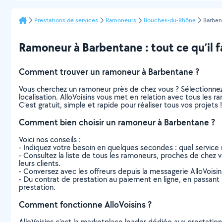
Prestations de services
Ramoneurs
Bouches-du-Rhône
Barben
Ramoneur à Barbentane : tout ce qu’il f
Comment trouver un ramoneur à Barbentane ?
Vous cherchez un ramoneur près de chez vous ? Sélectionne
localisation. AlloVoisins vous met en relation avec tous les
C’est gratuit, simple et rapide pour réaliser tous vos projets !
Comment bien choisir un ramoneur à Barbentane ?
Voici nos conseils :
- Indiquez votre besoin en quelques secondes : quel service 
- Consultez la liste de tous les ramoneurs, proches de chez vo
leurs clients.
- Conversez avec les offreurs depuis la messagerie AlloVoisi
- Du contrat de prestation au paiement en ligne, en passant pa
prestation.
Comment fonctionne AlloVoisins ?
AlloVoisins c’est la marketplace leader dédiée aux prestatio