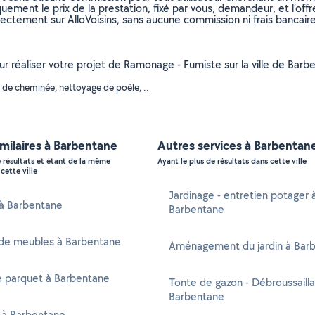
uement le prix de la prestation, fixé par vous, demandeur, et l’offr
rectement sur AlloVoisins, sans aucune commission ni frais bancaire
pour réaliser votre projet de Ramonage - Fumiste sur la ville de B
 de cheminée, nettoyage de poêle, ..
imilaires à Barbentane
Autres services à Barbentan
e résultats et étant de la même
Ayant le plus de résultats dans cette ville
cette ville
Jardinage - entretien potager 
 à Barbentane
Barbentane
de meubles à Barbentane
Aménagement du jardin à Bar
e parquet à Barbentane
Tonte de gazon - Débroussaill
Barbentane
 à Barbentane