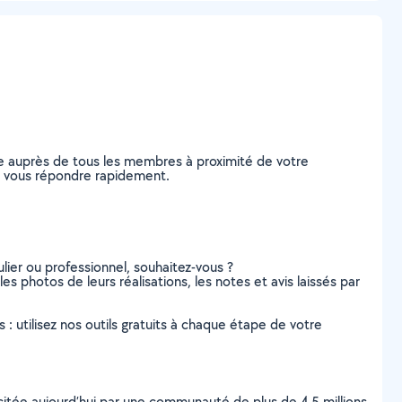
e auprès de tous les membres à proximité de votre
de vous répondre rapidement.
lier ou professionnel, souhaitez-vous ?
es photos de leurs réalisations, les notes et avis laissés par
s : utilisez nos outils gratuits à chaque étape de votre
scitée aujourd’hui par une communauté de plus de 4,5 millions