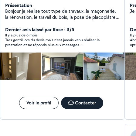
Présentation
Pr
Bonjour je réalise tout type de travaux. la maçonnerie,
la rénovation, le travail du bois, la pose de placoplâtre
et la pose de revêtement, la peinture, la plomberie,
l'électricité, le carrelage, etc. Je peut également
Dernier avis laissé par Rose : 3/5
De
intervenir dans la rénovation et l'entretien des
Il y a plus de 6 mois
Il 
Très gentil lors du devis mais n’est jamais venu réaliser la
Abr
extérieurs de votre habitat.
prestation et ne réponds plus aux messages ….
opt
Voir le profil
Contacter