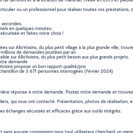
culier ou un professionnel pour réaliser toutes vos prestations, d
s secondes.
nnels en quelques minutes.
sécurisée et faites votre choix !
sur AlloVoisins, du plus petit village à la plus grande ville, tro
 millions de demandes postées par an
ible sur AlloVoisins, du plus petit besoin aux plus grands projets.
votre demande
oVoisins propose un bon rapport qualité/prix
chantillon de 5 671 personnes interrogées (Février 2024)
remière réponse à votre demande. Postez votre demande et trouve
ers, qui vous ont contacté. Présentation, photos de réalisation, exp
s échanges sécurisés et efficaces grâce aux outils intégrés.
et sans aucune commission pour tout utilisateur cherchant un membre