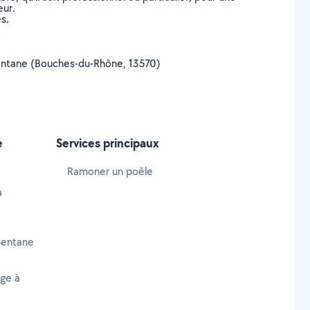
eur.
s.
arbentane (Bouches-du-Rhône, 13570)
e
Services principaux
Ramoner un poêle
à
bentane
age à