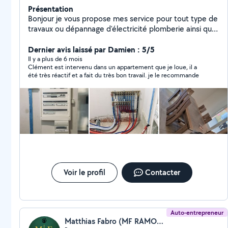
Présentation
Bonjour je vous propose mes service pour tout type de
travaux ou dépannage d'électricité plomberie ainsi que
chauffage Pose de climatisation , chauffe-eau entretien
adoucisseur , Clim , cheminée chaudière fioul gaz
Dernier avis laissé par Damien : 5/5
électrique
Il y a plus de 6 mois
Clément est intervenu dans un appartement que je loue, il a
été très réactif et a fait du très bon travail. je le recommande
Voir le profil
Contacter
Auto-entrepreneur
Matthias Fabro (MF RAMONAGE)