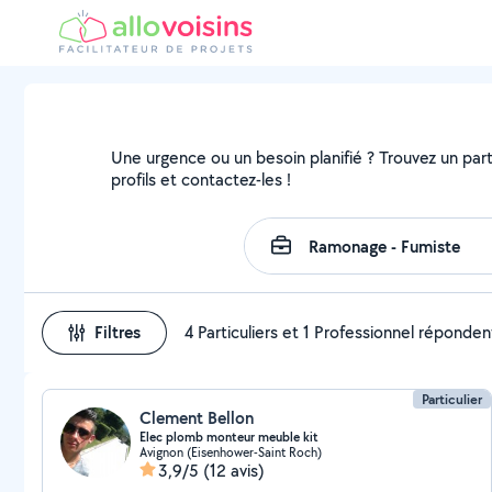
Une urgence ou un besoin planifié ? Trouvez un part
profils et contactez-les !
Filtres
4 Particuliers et 1 Professionnel réponden
Particulier
Clement Bellon
Elec plomb monteur meuble kit
Avignon (Eisenhower-Saint Roch)
3,9/5
(12 avis)