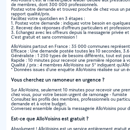
de membres, dont 300 000 professionnels.
Postez votre demande et trouvez proche de chez vous un parti
rapport qualité/prix.
Facilitez votre quotidien en 3 étapes :
1. Postez votre demande : indiquez votre besoin en quelque
2. Recevez des réponses d’offreurs particuliers et professio
3. Echangez avec les offreurs depuis la messagerie privée et 
C’est gratuit et sans commission !
AlloVoisins partout en France : 35 000 communes représentées 
Efficace : Une demande postée toutes les 10 secondes, 3.6
Généraliste : 1 250 types de besoins différents, tout est poss
Rapide : 10 minutes pour recevoir une première réponse à 
Qualité / prix : 4 membres AlloVoisins sur 5* indiquent qu’All
* Données issues d’une enquête AlloVoisins réalisée sur un é
Vous cherchez un ramoneur en urgence ?
Sur AlloVoisins, seulement 10 minutes pour recevoir une p
chez vous, pour votre besoin urgent de ramonage - fumiste
Consultez les profils des membres, professionnels ou particuli
demande et à votre budget.
Conversez ensemble depuis la messagerie AlloVoisins pour de
Est-ce que AlloVoisins est gratuit ?
Absolument ! AlloVoisins est un service entièrement gratuit 