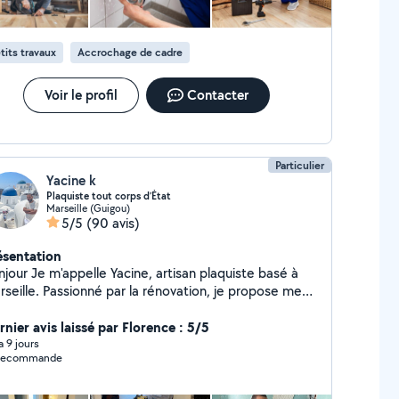
ignées de porte
tits travaux
Accrochage de cadre
Voir le profil
Contacter
Particulier
Yacine k
Plaquiste tout corps d’État
Marseille (Guigou)
5/5
(90 avis)
ésentation
e Yacine, artisan plaquiste basé à
rseille. Passionné par la rénovation, je propose mes
ces pour vos travaux : Pose de placo, cloisons et
nds Enduits, bandes et peinture Pose de
rnier avis laissé par Florence : 5/5
t et carrelage Aménagement intérieur et
 a 9 jours
 recommande
if : un résultat propre, durable et à
ontactez-moi pour discuter de votre
et, je réponds rapidement ! Vous pouvez jeter un