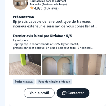
Tout service dans le batiment
Marseille (Anatole de la Forge)
4,9/5
(107 avis)
Présentation
Bjr je suis capable de faire tout type de traveaux
intérieur extérieur je serai ravi de vous conseiller et
aider dans vous tâche d entretient ainsi qu on
aménagement je suis outiller véhiculer pour petit au
Dernier avis laissé par Rizlaine : 5/5
gros traveaux j ai bcp d expérience dans les norme dtu
Il y a 6 jours
Top top top je recommande à 100%! Hyper réactif,
etc c
professionnel et sérieux. En plus il sait tout faire ! J’hésiterai
pas à faire appel à lui de nouveau.
Petits travaux
Pose de tringle à rideaux
Voir le profil
Contacter