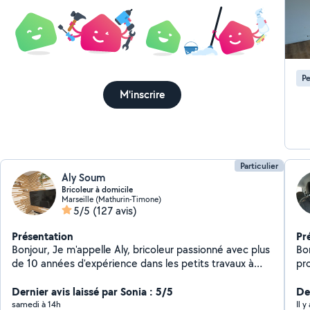
œil
réa
Art
Pe
M'inscrire
Particulier
Aly Soum
Bricoleur à domicile
Marseille (Mathurin-Timone)
5/5
(127 avis)
Présentation
Pr
Bonjour, Je m'appelle Aly, bricoleur passionné avec plus
Bo
de 10 années d'expérience dans les petits travaux à
pr
domicile. Je propose mes services pour vous aider
pe
avec : Montage de meubles Pose de tringles, étagères,
Dernier avis laissé par Sonia : 5/5
(co
Der
cadres Réparations diverses (fuites, poignées,
sui
samedi à 14h
Il y