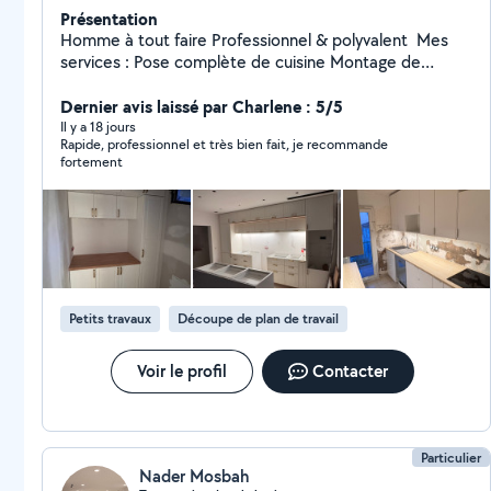
Présentation
Homme à tout faire Professionnel & polyvalent ️ Mes
services : Pose complète de cuisine Montage de
meubles dressing pax IKEA bureau tous types de
meubles Travaux de peinture & placo et tapisserie
Dernier avis laissé par Charlene : 5/5
Fixation de cadres, étagères, TV murale Électricité &
Il y a 18 jours
Rapide, professionnel et très bien fait, je recommande
plomberie Pose de sol (PVC, lino, dalles clipsables)
fortement
Faïence Terrasse en bois Professionnel équipé de
matériel de qualité Travail soigné, propre et précis
Intervention rapide Prix très compétitifs Contact : 07
60 54 22 l5 N'hésitez pas à me contacter pour un devis
ou des conseil
Petits travaux
Découpe de plan de travail
Voir le profil
Contacter
Particulier
Nader Mosbah