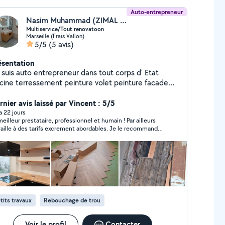
Auto-entrepreneur
Nasim Muhammad (ZIMAL CONSTRUCTION)
Multiservice/Tout renovatoon
Marseille (Frais Vallon)
5/5
(5 avis)
ésentation
e suis auto entrepreneur dans tout corps d' Etat
scine terressement peinture volet peinture facade
nture ,peinture interieur. Electricty,plombrie,sol etc
rnier avis laissé par Vincent : 5/5
 a 22 jours
meilleur prestataire, professionnel et humain ! Par ailleurs
vaille à des tarifs excrement abordables. Je le recommande à
conque souhaite une travail bien fait et à bon prix, oui oui,
a existe et il en est là preuve.
tits travaux
Rebouchage de trou
Voir le profil
Contacter