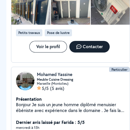
Petits travaux
Pose de lustre
Voir le profil
Contacter
Particulier
Mohamed Yassine
Meuble Cuisine Dressing
Marseille (Montolieu)
5/5
(5 avis)
Présentation
Bonjour Je suis un jeune homme diplômé menuisier
ébéniste avec expérience dans le domaine . Je fais la
fabrication, montage et pose de tout type de meubles.
Je fais du sur mesure , je suis capable de modifier les
Dernier avis laissé par Farida : 5/5
meubles que vous achetez pour les installer. Je suis
mercredi à 15h