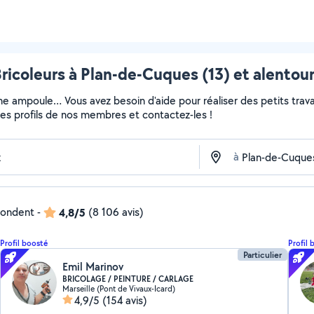
ricoleurs à Plan-de-Cuques (13) et alentou
ne ampoule… Vous avez besoin d'aide pour réaliser des petits travau
z les profils de nos membres et contactez-les !
à
épondent
-
4,8/5
(8 106 avis)
Profil boosté
Profil 
Particulier
Emil Marinov
BRICOLAGE / PEINTURE / CARLAGE
Marseille (Pont de Vivaux-Icard)
4,9/5
(154 avis)