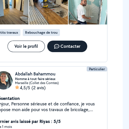
 à mes avis clients (5) ainsi qu'à mes photos de
lisations pour voir la qualité de mon travail. Yacine
isan tout corps d'état
tits travaux
Rebouchage de trou
Voir le profil
Contacter
Particulier
Abdallah Bahammou
Homme à tout faire sérieux
Marseille (Collet des Comtes)
4,5/5
(2 avis)
ésentation
njour, Personne sérieuse et de confiance, je vous
opose mon aide pour vos travaux de bricolage,
inture ainsi que pour vos besoins du quotidien
urses, aide à domicile). Je travaille avec soin et je
nier avis laissé par Riyas : 5/5
s toujours à l'écoute pour vous rendre service au
 a 1 mois