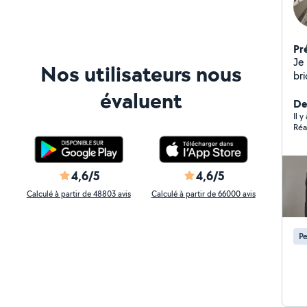
Pr
Je 
Nos utilisateurs nous
bricolages e
d'
évaluent
d'e
Der
l'électrici
Il 
Réa
ser
4,6/5
4,6/5
Calculé à partir de 48803 avis
Calculé à partir de 66000 avis
Pe