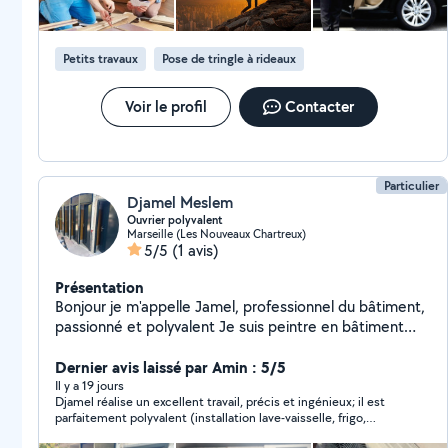
Petits travaux
Pose de tringle à rideaux
Voir le profil
Contacter
Particulier
Djamel Meslem
Ouvrier polyvalent
Marseille (Les Nouveaux Chartreux)
5/5
(1 avis)
Présentation
Bonjour je m'appelle Jamel, professionnel du bâtiment,
passionné et polyvalent Je suis peintre en bâtiment
qualifié et je suis également spécialisé dans la
installation de système de climatisation
Dernier avis laissé par Amin : 5/5
Il y a 19 jours
Djamel réalise un excellent travail, précis et ingénieux; il est
parfaitement polyvalent (installation lave-vaisselle, frigo,
menuiseries diverses, accrochages, jardin). je recommande.