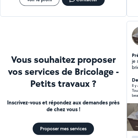
Pr
Vous souhaitez proposer
je 
bricolage Mon
vos services de Bricolage -
cui
électr
Der
Petits travaux ?
chaud 
Il y
Tou
ven
bea
enduit Réparation élec
dém
Inscrivez-vous et répondez aux demandes près
Ne
!
de chez vous !
je 
Proposer mes services