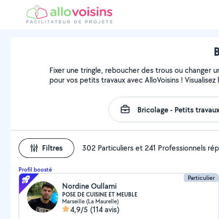
B
Fixer une tringle, reboucher des trous ou changer u
pour vos petits travaux avec AlloVoisins ! Visualise
Filtres
302 Particuliers et 241 Professionnels r
Profil boosté
Particulier
Nordine Oullami
POSE DE CUISINE ET MEUBLE
Marseille (La Maurelle)
4,9/5
(114 avis)