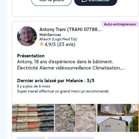
Auto-entrepreneur
Antony Trani (TRANI 0778808941)
MultiServices
Allauch (Logis Neuf Est)
4,9/5
(23 avis)
Présentation
Antony, 18 ans d'expérience dans le bâtiment.
Électricité Alarme vidéosurveillance Climatisation,
entretien (nettoyage en profondeur turbine et
échangeur avec karcher professionnel pour pac et
Dernier avis laissé par Melanie : 5/5
climatisation) Vmc Plomberie Salle de bain Placo
Il y a plus de 6 mois
Super travail effectué un grand merci je recommande
Peinture Démolition évacuation Montage de meubles
(dressing, cuisine complète) Installation de
moustiquaires, volets roulants sur mesures Nettoyage
toiture / façade / terrasse traitement anti-mousse et
hydrofuge Jardin Taille de haies Débroussaillage Tonte
de pelouse Entretien Etc.. Entreprise déclarée Services
à la Personne (SAP) : profitez de 50 % de crédit
d'impôt sur de nombreuses prestations à domicile.