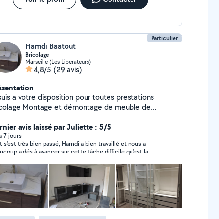
Particulier
Hamdi Baatout
Bricolage
Marseille (Les Liberateurs)
4,8/5
(29 avis)
ésentation
suis a votre disposition pour toutes prestations
tage et démontage de meuble de
sine , chambre , salle a Monge ..... Installation
ique et réparation Installation d'eau froid et
nier avis laissé par Juliette : 5/5
et évacuation Montage de tringle ، lustre,
 a 7 jours
t s'est très bien passé, Hamdi a bien travaillé et nous a
tilateur , lampe .... Menuiserie générale Peindre et
ucoup aidés à avancer sur cette tâche difficile qu'est la
troménager a domicile Jardinage
olition de tout un sol (carrelage + chape). Merci beaucoup
ttoyage maison , garage .... Aide déménagement ....
suis disponible sur tous Marseille