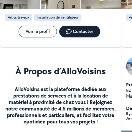
Luminaires, ventilateurs de plafond, Prises et
po
interrupteurs Divers travaux : Poignées de porte, barres
de seuil, plaques de cuisson Plomberie : joints silicone,
Petits travaux
Installation de ventilateur
Pe
chasse d'eau Finitions Rebouchage de trous (plâtre,
enduit) Travail soigné Ponctuel Tarifs raisonnables
Disponible pour interventions ponctuelles ou régulières
Voir le profil
Contacter
À Propos d’AlloVoisins
Pr
AlloVoisins est la plateforme dédiée aux
Bonjour Je m'appell
prestations de services et à la location de
Ma
matériel à proximité de chez vous ! Rejoignez
servi
notre communauté de 4,5 millions de membres,
faux plafo
De
parque
Il y
professionnels et particuliers, et facilitez votre
Je
finitions Mon object
quotidien pour tous vos projets !
votre goût C
proj