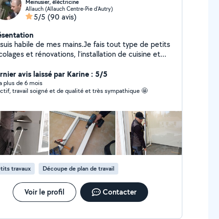
Meinusier, élèctricine
Allauch (Allauch Centre-Pie d'Autry)
5/5
(90 avis)
ésentation
suis habile de mes mains.Je fais tout type de petits
t rénovations, l'installation de cuisine et
électricité... Réparations, montage de meubles, pose
tagére, et de la parquet, je suis un meinusier et
nier avis laissé par Karine : 5/5
en.. . Je suis un artisan, et je propose mes
y a plus de 6 mois
ctif, travail soigné et de qualité et très sympathique 🤩
vices à qui en a besoin.
tits travaux
Découpe de plan de travail
Voir le profil
Contacter