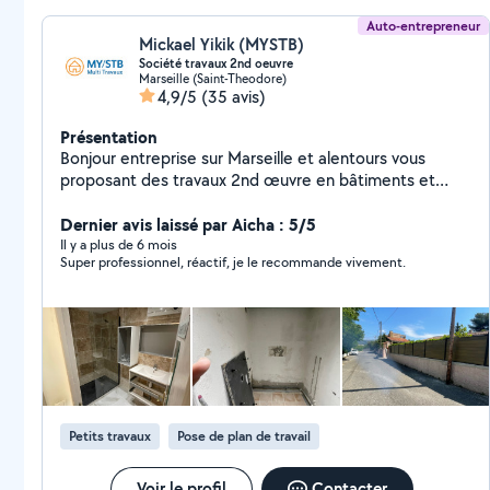
Auto-entrepreneur
Mickael Yikik (MYSTB)
Société travaux 2nd oeuvre
Marseille (Saint-Theodore)
4,9/5
(35 avis)
Présentation
Bonjour entreprise sur Marseille et alentours vous
proposant des travaux 2nd œuvre en bâtiments et
multi technique tels : - Électricité - Plomberie -
Maçonnerie ********************************************* -
Dernier avis laissé par Aicha : 5/5
Cuisine/ SDB / Dépannage Express
Il y a plus de 6 mois
Super professionnel, réactif, je le recommande vivement.
********************************************* - Pompe de
relevage *********************************************
Petits travaux
Pose de plan de travail
Voir le profil
Contacter