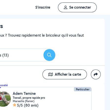
S'inscrire
Se connecter
rs
x ? Trouvez rapidement le bricoleur qu'il vous faut
Rechercher
Afficher la carte
boosté
Particulier
Adem Temine
Travail, propre rapide pro
Marseille (Panier)
5/5
(80 avis)