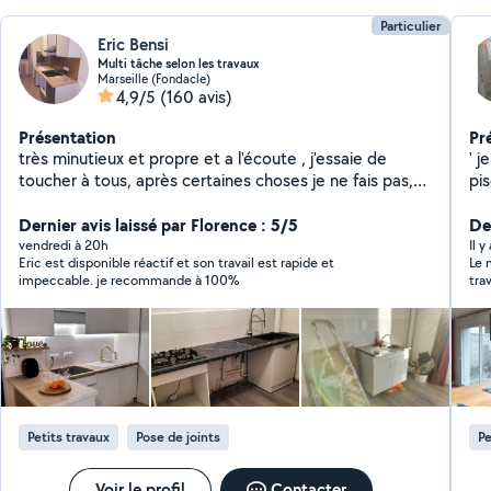
Particulier
Eric Bensi
Multi tâche selon les travaux
Marseille (Fondacle)
4,9/5
(160 avis)
Présentation
Pr
très minutieux et propre et a l'écoute , j'essaie de
' j
toucher à tous, après certaines choses je ne fais pas,
pi
et je préfère le dire , avant de faire n'importe quoi.
pei
Dernier avis laissé par Florence : 5/5
De
vendredi à 20h
Il y
Eric est disponible réactif et son travail est rapide et
Le 
impeccable. je recommande à 100%
tra
qui
cel
Petits travaux
Pose de joints
Pe
Voir le profil
Contacter