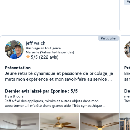
Pe
Particulier
jeff walch
Bricolage en tout genre
Marseille (Valmante-Hesperides)
5/5
(222 avis)
Présentation
Pr
Jeune retraité dynamique et passionné de bricolage, je
Brico
mets mon expérience et mon savoir-faire au service de
sanitaire Install
vos projets. Sérieux, minutieux et toujours de bonne
démontage Tr
humeur, j'interviens pour vos petits travaux avec le
Dernier avis laissé par Eponine : 5/5
Instal
Der
souci du travail bien fait. Ponctuel et disponible, je
support 
Il y a 8 jours
mer
Jeff a fixé des appliques, miroirs et autres objets dans mon
Très
m'engage à travailler avec honnêteté et
des étagère
appartement, il m'a été d'une grande aide ! Très sympathique et
professionnalisme. N'hésitez pas à me contacter pour
et 
avec des tarifs très abordables, je recommande chaudement :)
vos besoins du quotidien ! Montage et installation de
carrel
meubles Fixations murales : tringles, étagères, TV,
murs Réparation une e fis
moustiquaires, stores Électricité (petits travaux)
robinet, Pose d