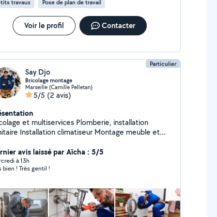
tits travaux
Pose de plan de travail
Voir le profil
Contacter
Particulier
Say Djo
Bricolage montage
Marseille (Camille Pelletan)
5/5
(2 avis)
ésentation
lage et multiservices Plomberie, installation
ation climatiseur Montage meuble et
iangle à rideaux Installer des lustres
ler des plafonniers Fixer miroir mur Fixation
nier avis laissé par Aïcha : 5/5
TV mural Accrocher des tableaux au mur Fixer
credi à 13h
 bien ! Très gentil !
s Installation de force de placard Enlever
refaire les joints en silicone de salle de bain Joint de
age de salle de bain Boucher les trous dans les
sure murale Changer un
e barre de douche Changer des