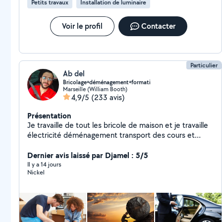
Petits travaux
Installation de luminaire
Nous acceptons aussi les CESU (Chèque Emploi
Service Universel), y compris préfinancés. Nos
engagements : Devis gratuits et transparents
Voir le profil
Contacter
Interventions soignées Confiance, proximité et
professionnalisme. Les renseignements et les devis
sont gratuits n'hésitez pas à me contacter si vous
n'avez pas de réponse de ma part au O7788O8941.
Particulier
Ab del
Bricolage+déménagement+formati
Marseille (William Booth)
4,9/5
(233 avis)
Présentation
Je travaille de tout les bricole de maison et je travaille
électricité déménagement transport des cours et
électronique multi services et nettoyage polyvalent et
L'informatique
Dernier avis laissé par Djamel : 5/5
Il y a 14 jours
Nickel