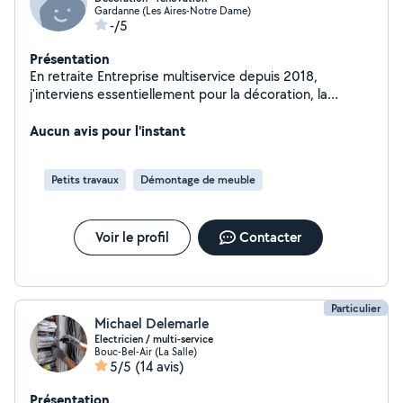
Gardanne (Les Aires-Notre Dame)
-/5
Présentation
En retraite Entreprise multiservice depuis 2018,
j'interviens essentiellement pour la décoration, la
rénovation légère (salle de bain, cuisine, WC, placo,
peintures, béton ciré et petits travaux de bricolage
Aucun avis pour l'instant
petite plomberie, électricité (sauf raccordement
compteur). Sérieuses références sur demande. Page
Petits travaux
Démontage de meuble
FaceBook "Coup d'Pouce Brico Déco"
Voir le profil
Contacter
Particulier
Michael Delemarle
Electricien / multi-service
Bouc-Bel-Air (La Salle)
5/5
(14 avis)
Présentation