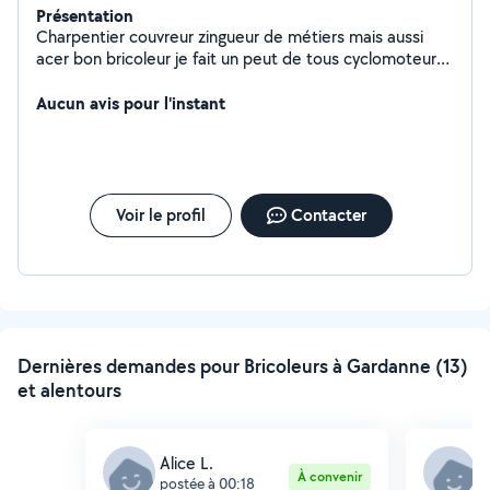
Présentation
Charpentier couvreur zingueur de métiers mais aussi
acer bon bricoleur je fait un peut de tous cyclomoteur
ancien vélo et autre montage de meuble ex
Aucun avis pour l'instant
Voir le profil
Contacter
Dernières demandes pour Bricoleurs à Gardanne (13)
et alentours
Alice L.
M
À convenir
postée à 00:18
p