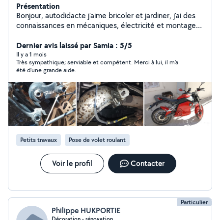
Présentation
Bonjour, autodidacte j'aime bricoler et jardiner, j'ai des
connaissances en mécaniques, électricité et montage
de meubles.
Dernier avis laissé par Samia : 5/5
Il y a 1 mois
Très sympathique; serviable et compétent. Merci à lui, il m'a
été d'une grande aide.
Petits travaux
Pose de volet roulant
Voir le profil
Contacter
Particulier
Philippe HUKPORTIE
Décoration - rénovation