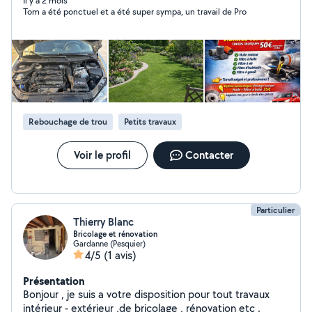
vous aidez à faire de nombreuses tâches.
Il y a 2 mois
Tom a été ponctuel et a été super sympa, un travail de Pro
Rebouchage de trou
Petits travaux
Voir le profil
Contacter
Particulier
Thierry Blanc
Bricolage et rénovation
Gardanne (Pesquier)
4/5
(1 avis)
Présentation
Bonjour , je suis a votre disposition pour tout travaux
intérieur - extérieur ,de bricolage , rénovation etc .