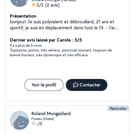
5/5
(2 avis)
Présentation
bonjour! Je suis polyvalent et débrouillard, 21 ans et
sportif, je suis en déplacement dans tout le 13. - J'ai
réalisé plusieurs chantiers (terrassement, maçonnerie,
carrelage, isolation, placo, peinture...) - Je propose
Dernier avis laissé par Carole : 5/5
également des services de nettoyage et entretien
Il y a plus de 6 mois
Topissime, points, très sérieux, ponctuel souriant, toujours de
toitures > voir photo...
bonne humeur, très dynamique et très efficace
Voir le profil
Contacter
Particulier
Roland Mongaillard
Fuveau (Ouest)
-/5