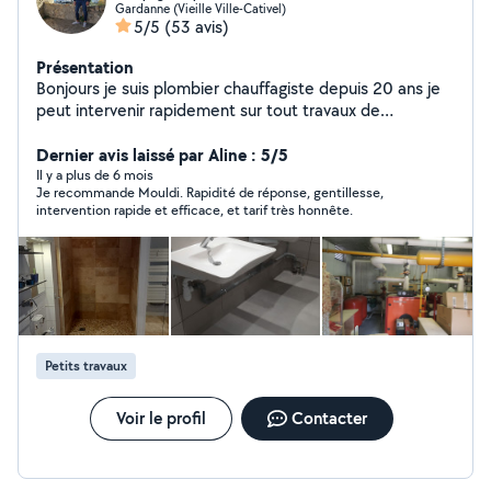
Gardanne (Vieille Ville-Cativel)
5/5
(53 avis)
Présentation
Bonjours je suis plombier chauffagiste depuis 20 ans je
peut intervenir rapidement sur tout travaux de
plomberie et chauffage au plaisir de vous renseigner
cordialement mouldi
Dernier avis laissé par Aline : 5/5
Il y a plus de 6 mois
Je recommande Mouldi. Rapidité de réponse, gentillesse,
intervention rapide et efficace, et tarif très honnête.
Petits travaux
Voir le profil
Contacter