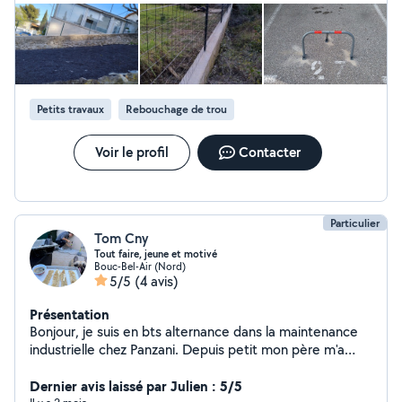
arbustes, elagage, abattage arbres - entretien et
nettoyage complet climatiseur - entretien lave-linge -
changement joint WC, salle de bain - changement
chasse d'eau WC et cuvette - nettoyage
shampooineuse matelas, canapé, voiture *Bricolage* -
montage de meuble, balançoire, étagères.. - dressing
Petits travaux
Rebouchage de trou
sur mesure - réparation, création et demandes
spécifiques *Location de matériel* - aspirateur jardin
synthétique - débroussailleuse - ponceuse -
Voir le profil
Contacter
perceuse/visseuse à choc/perforeuse - shampooineuse
- taille haie télescopique - tronçonneuse sur perche 4m
- scie circulaire,sauteuse,sabre
Particulier
Tom Cny
Tout faire, jeune et motivé
Bouc-Bel-Air (Nord)
5/5
(4 avis)
Présentation
Bonjour, je suis en bts alternance dans la maintenance
industrielle chez Panzani. Depuis petit mon père m'a
appris de nombreuses choses et nous avons refaits
notre maison entièrement, je suis véhiculé et je peux
Dernier avis laissé par Julien : 5/5