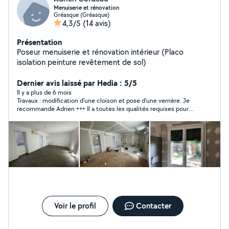
Menuiserie et rénovation
Gréasque (Gréasque)
4,3/5
(14 avis)
Présentation
Poseur menuiserie et rénovation intérieur (Placo
isolation peinture revêtement de sol)
Dernier avis laissé par Hedia : 5/5
Il y a plus de 6 mois
Travaux : modification d'une cloison et pose d'une verrière. Je
recommande Adrien +++ Il a toutes les qualités requises pour
une intervention de qualité : Très bonne communication,
sympathique et ponctuel, travail soigné et propre.
Voir le profil
Contacter