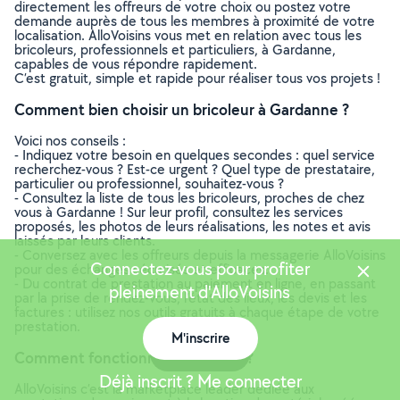
directement les offreurs de votre choix ou postez votre
demande auprès de tous les membres à proximité de votre
localisation. AlloVoisins vous met en relation avec tous les
bricoleurs, professionnels et particuliers, à Gardanne,
capables de vous répondre rapidement.
C’est gratuit, simple et rapide pour réaliser tous vos projets !
Comment bien choisir un bricoleur à Gardanne ?
Voici nos conseils :
- Indiquez votre besoin en quelques secondes : quel service
recherchez-vous ? Est-ce urgent ? Quel type de prestataire,
particulier ou professionnel, souhaitez-vous ?
- Consultez la liste de tous les bricoleurs, proches de chez
vous à Gardanne ! Sur leur profil, consultez les services
proposés, les photos de leurs réalisations, les notes et avis
laissés par leurs clients.
- Conversez avec les offreurs depuis la messagerie AlloVoisins
Connectez-vous pour profiter
pour des échanges sécurisés et efficaces.
- Du contrat de prestation au paiement en ligne, en passant
pleinement d'AlloVoisins
par la prise de rendez-vous, l’état des lieux, les devis et les
factures : utilisez nos outils gratuits à chaque étape de votre
prestation.
M'inscrire
Carte
Comment fonctionne AlloVoisins ?
Déjà inscrit ? Me connecter
AlloVoisins c’est la marketplace leader dédiée aux