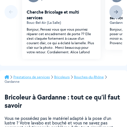
Cherche Bricolage et multi
Cherche 
services
services
Bouc-Bel-Air (La Salle)
Gardanne 
Bonjour, Pensez vous que vous pourriez
Bonjour, J
réparer cet encadrement de porte ?? Elle
poser un fi
s'est claquée fortement à cause d'un
miroir sur 
courant d'air, ce qui a éclaté la lamelle. Plus
Provence .
clair sur la photo . Merci beaucoup pour
votre retour. Cordialement. Alice Lafond
Prestations de services
Bricoleurs
Bouches-du-Rhône
Gardanne
Bricoleur à Gardanne : tout ce qu’il faut
savoir
Vous ne possédez pas le matériel adapté à la pose d’un
lustre ? Votre lavabo est bouché et vous ne savez pas