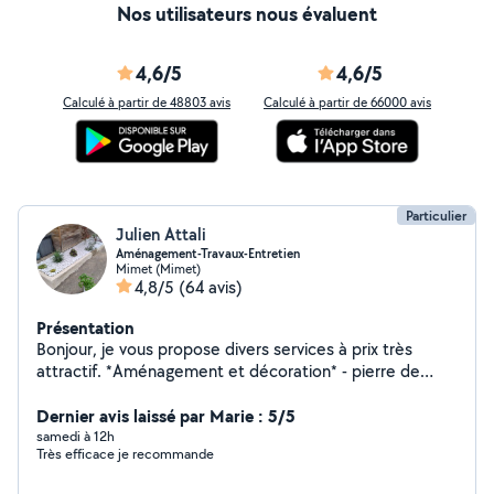
Nos utilisateurs nous évaluent
4,6/5
4,6/5
Calculé à partir de 48803 avis
Calculé à partir de 66000 avis
Particulier
Julien Attali
Aménagement-Travaux-Entretien
Mimet (Mimet)
4,8/5
(64 avis)
Présentation
Bonjour, je vous propose divers services à prix très
attractif. *Aménagement et décoration* - pierre de
parement intérieur/extérieur - vente de pierres à prix
très attractif - création de potagers, panneaux floraux -
Dernier avis laissé par Marie : 5/5
création de cache climatiseur - pose d'arceaux pour
samedi à 12h
Très efficace je recommande
place de parking - pose de grillage et clôture *Entretien
et nettoyage* - entretien jardin, débroussaillage - tonte