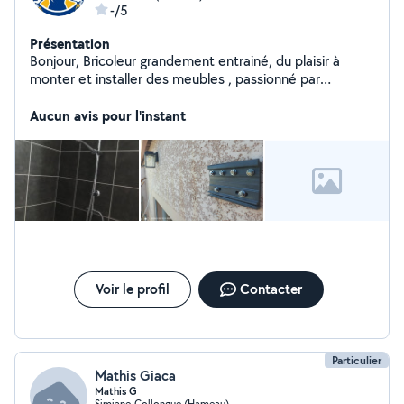
-/5
Présentation
Bonjour, Bricoleur grandement entrainé, du plaisir à
monter et installer des meubles , passionné par
l'électricité, équipé de beaucoup d'outils, je sais faire
beaucoup de choses. N'hésitez pas à me MP pour
Aucun avis pour l'instant
toutes demandes.
Voir le profil
Contacter
Particulier
Mathis Giaca
Mathis G
Simiane-Collongue (Hameau)