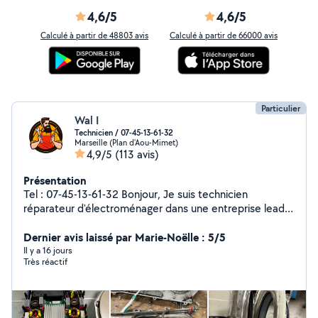
4,6/5
4,6/5
Calculé à partir de 48803 avis
Calculé à partir de 66000 avis
Particulier
Wal I
Technicien / 07-45-13-61-32
Marseille (Plan d'Aou-Mimet)
4,9/5
(113 avis)
Présentation
Tel : 07-45-13-61-32 Bonjour, Je suis technicien
réparateur d'électroménager dans une entreprise leader
du service après-vente. Je vous propose mes services
de diagnostic et de réparation pour tous types
Dernier avis laissé par Marie-Noëlle : 5/5
d'appareils électroménager, quelle que soit la marque
Il y a 16 jours
Très réactif
ou le modèle. Je m'engage à fournir un service
professionnel de qualité à des tarifs inférieurs à ceux du
SAV électroménager actuel. Pour toute demande ou
information, veuillez me contacter par téléphone au 07-