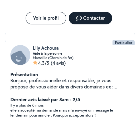
Voir le profil
Contacter
Particulier
Lily Achoura
Aide à la personne
Marseille (Chemin de Fer)
4,3/5
(4 avis)
Présentation
Bonjour, professionnelle et responsable, je vous
propose de vous aider dans divers domaines ex :
secrétariat, démarches administratives,
accompagnement RDV médicaux, préparation repas et
Dernier avis laissé par Sam : 2/5
ménage.
Il y a plus de 6 mois
elle a accepté ma demande mais m'a envoyé un message le
lendemain pour annuler. Pourquoi accepter alors ?