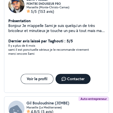
PEINTRE ENDUISEUR PRO
Marseille (Monte-Christo-Camas)
5/5
(153 avis)
Présentation
Bonjour Je m'appelle Sami je suis quelqu'un de très
bricoleur et minutieux je touche un peu à tout mais ma
vrai passion c'est la peinture, les enduit et ma priorité
c'est la satisfaction du client. Alors je me permets de
Dernier avis laissé par Taghouti : 5/5
vous proposez mes services pour la réalisation de vos
Il y a plus de 6 mois
sami il est ponctuelle sérieux je le recommande vivement
travaux de peinture ou rebouchage, ratissage et finition.
merci encore Sami
Neuf, rafraîchissement ou rénovation. Plafonds, Murs ,
Portes, pose de cloison en placo ou faux plafond, bande
à joint, pose et retrait de tapisserie .. ect Protection
des surfaces Préparation des supports Traitement des
fissures Réalisation d'enduit partiel ou complet
Voir le profil
Contacter
Traitement nettoyage façades Ponçage - 1 couche
d'impression et 2 couches de finition. -Nettoyage de fin
de chantier. Qualité de service irréprochable et prix
imbattables Pour plus d'informations n'hésitez pas à me
Auto-entrepreneur
contacter à très bientôt j'espère Cordialement.
Gil Bouloudnine (JEMBE)
Marseille (Le Mediterranee)
4,8/5
(5 avis)