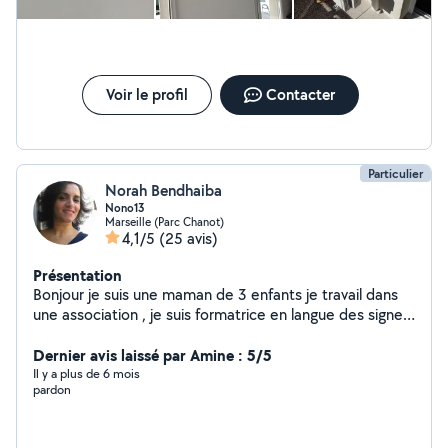
Voir le profil
Contacter
Particulier
Norah Bendhaiba
Nono13
Marseille (Parc Chanot)
4,1/5
(25 avis)
Présentation
Bonjour je suis une maman de 3 enfants je travail dans
une association , je suis formatrice en langue des signes
française, je suis passionnee de cuisine et je prépare
des spécialités marocaines ,parfois je peux aussi servir
Dernier avis laissé par Amine : 5/5
dans des mariages ou autres fêtes familiales.....Merci à
Il y a plus de 6 mois
pardon
vous et à bientôt!!!!!