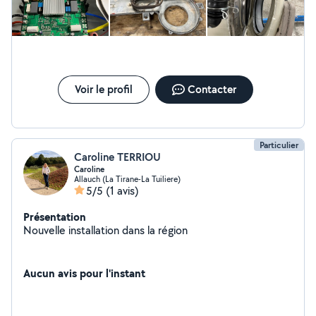
45-13-61-32 je vous apporterai une solution de
dépannage rapidement. À bientôt. « Rien ne se perd,
tout se répare »
Voir le profil
Contacter
Particulier
Caroline TERRIOU
Caroline
Allauch (La Tirane-La Tuiliere)
5/5
(1 avis)
Présentation
Nouvelle installation dans la région
Aucun avis pour l'instant