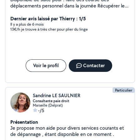
déplacements personnel dans la journée Récupérer les
enfants à la sortie d'école le soir Taches ménagères
Ménage général en fin de chantier Les vitres Esthétique
Dernier avis laissé par Thierry : 1/5
( maquillage permanent - extension des cils, coiffure
Il y a plus de 6 mois
13€/h je trouve à très cher pour plier du linge
coupe & couleurs)
Voir le profil
Contacter
Particulier
Sandrine LE SAULNIER
Consultante paie droit
Marseille (Delprat)
-/5
Présentation
Je propose mon aide pour divers services courants et
de dépannage , étant disponible en ce moment .