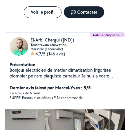
Voir le profil
Contacter
Auto-entrepreneur
El-Arbi Chergui ([ND])
Tous travaux rénovation
Marseille (Lacordaire)
4,7/5
(146 avis)
Présentation
Bonjour électricien de métier climatisation frigoriste
plombier peintre plaquiste carreleur Je suis a votre
service pour tous travaux renovation pose cuisine
équipé carrelage Instalation de clim montage meuble
Dernier avis laissé par Marcel-Yves : 5/5
peinture portail électrique plomberie dressing 20ans
Il y a plus de 6 mois
SUPER! Ponctuel et sérieux !! Je recommande
dexpérience jai tous les outil nécessaire a votre service
travaille au top