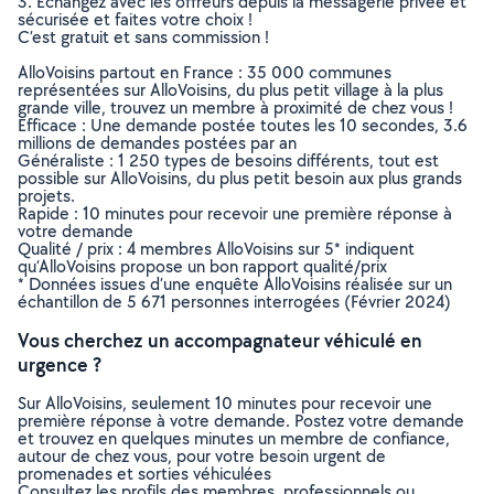
3. Echangez avec les offreurs depuis la messagerie privée et
sécurisée et faites votre choix !
C’est gratuit et sans commission !
AlloVoisins partout en France : 35 000 communes
représentées sur AlloVoisins, du plus petit village à la plus
grande ville, trouvez un membre à proximité de chez vous !
Efficace : Une demande postée toutes les 10 secondes, 3.6
millions de demandes postées par an
Généraliste : 1 250 types de besoins différents, tout est
possible sur AlloVoisins, du plus petit besoin aux plus grands
projets.
Rapide : 10 minutes pour recevoir une première réponse à
votre demande
Qualité / prix : 4 membres AlloVoisins sur 5* indiquent
qu’AlloVoisins propose un bon rapport qualité/prix
* Données issues d’une enquête AlloVoisins réalisée sur un
échantillon de 5 671 personnes interrogées (Février 2024)
Vous cherchez un accompagnateur véhiculé en
urgence ?
Sur AlloVoisins, seulement 10 minutes pour recevoir une
première réponse à votre demande. Postez votre demande
et trouvez en quelques minutes un membre de confiance,
autour de chez vous, pour votre besoin urgent de
promenades et sorties véhiculées
Consultez les profils des membres, professionnels ou