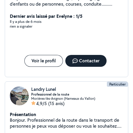
d'enfants ou de personnes, courses, conduite......
Diplômé aide soignante, auxiliaire de puériculture et
aide médico psychologique, je peux vous offrir une aide
Dernier avis laissé par Evelyne : 1/5
ponctuelle
Il y a plus de 6 mois
rien a signaler
Voir le profil
Contacter
Particulier
Landry Lunel
Professionnel de la route
Morières-lès-Avignon (Hameaux du Vallon)
4,9/5
(15 avis)
Présentation
Bonjour. Professionnel de la route dans le transport de
personnes je peux vous déposer ou vous le souhaitez.
Merci