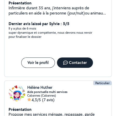
Présentation
Infirmière durant 35 ans, j'interviens auprès de
particuliers en aide à la personne (jour/nuit)ou animaux.
Reconversion assistance administrative pour les
particuliers ou petites entreprises.
Dernier avis laissé par Sylvie : 5/5
Il y a plus de 6 mois
super dynamique et compétente, nous devons nous revoir
pour finaliser le dossier
Voir le profil
Contacter
Particulier
Hélène Huther
Aide ponctuelle multi services
Cabannes (Cabannes)
4,3/5
(7 avis)
Présentation
Propose mes services ménage, repassage, garde