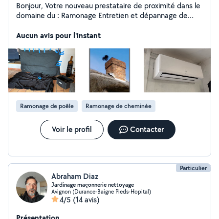
Bonjour, Votre nouveau prestataire de proximité dans le
domaine du : Ramonage Entretien et dépannage de
poêle a granulé Nettoyage de climatisation (split)
Destruction de nids de guêpes et de frelons Le
Aucun avis pour l'instant
printemps est la !! C'est le moment idéal pour ramoner
vos conduits de cheminée et aborder l'hiver en toute
sérénité. C'est la période pour détruire vos nids de
guêpes et de frelons avant qu'il ne deviennent un vrai
danger en été
Ramonage de poêle
Ramonage de cheminée
Voir le profil
Contacter
Particulier
Abraham Diaz
Jardinage maçonnerie nettoyage
Avignon (Durance-Baigne Pieds-Hopital)
4/5
(14 avis)
Présentation