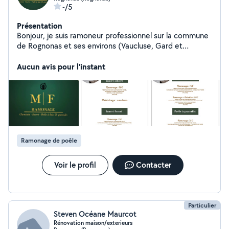
-/5
Présentation
Bonjour, je suis ramoneur professionnel sur la commune
de Rognonas et ses environs (Vaucluse, Gard et
Bouches-du-Rhône). N'hésitez pas à me contacter pour
toute demande de ramonage de poêles à bois, poêles
Aucun avis pour l'instant
à granulés, cheminées et inserts fermés.
Ramonage de poêle
Voir le profil
Contacter
Particulier
Steven Océane Maurcot
Rénovation maison/exterieurs