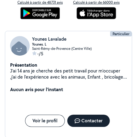
Calculé à partir de 48731 avis
Calculé à partir de 66000 avis
Particulier
Younes Lavalade
Younes. L
Saint-Rémy-de-Provence (Centre Ville)
-/5
Présentation
J'ai 14 ans je cherche des petit travail pour m'occuper
,j'ai de l'expérience avec les animaux, Enfant , bricolage,
ménage, web, je suis toujours à la disponibilité
Cordialement
Aucun avis pour l'instant
Voir le profil
Contacter