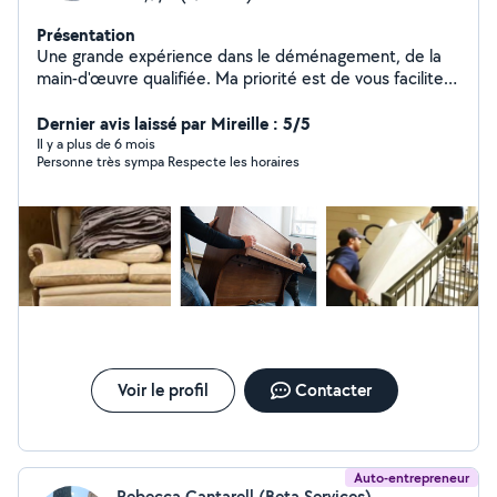
Présentation
Une grande expérience dans le déménagement, de la
main-d'œuvre qualifiée. Ma priorité est de vous faciliter
et principalement sur le prix... le but est que vous me
rappelez à l'avenir.
Dernier avis laissé par Mireille : 5/5
Il y a plus de 6 mois
Personne très sympa Respecte les horaires
Voir le profil
Contacter
Auto-entrepreneur
Rebecca Cantarell (Beta Services)