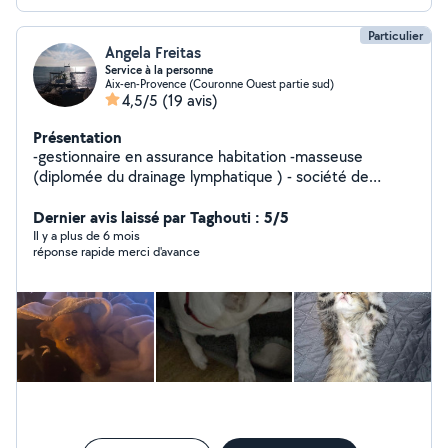
Particulier
Angela Freitas
Service à la personne
Aix-en-Provence (Couronne Ouest partie sud)
4,5/5
(19 avis)
Présentation
-gestionnaire en assurance habitation -masseuse
(diplomée du drainage lymphatique ) - société de
nettoyage -garde enfant -home sitting -garde d'animaux
- cuisine ( anniversaire réception,baptêmes) - travaille
Dernier avis laissé par Taghouti : 5/5
avec un développeur web
Il y a plus de 6 mois
réponse rapide merci d'avance