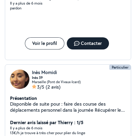
dans des mariages ou autres fêtes familiales.....Merci à
Il y a plus de 6 mois
pardon
vous et à bientôt!!!!!
Voir le profil
Contacter
Particulier
Inès Momidi
Inès 59
Marseille (Pont de Vivaux-Icard)
3/5
(2 avis)
Présentation
Disponible de suite pour : faire des course des
déplacements personnel dans la journée Récupérer les
enfants à la sortie d'école le soir Taches ménagères
Ménage général en fin de chantier Les vitres Esthétique
Dernier avis laissé par Thierry : 1/5
( maquillage permanent - extension des cils, coiffure
Il y a plus de 6 mois
13€/h je trouve à très cher pour plier du linge
coupe & couleurs)