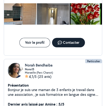
Voir le profil
Contacter
Particulier
Norah Bendhaiba
Nono13
Marseille (Parc Chanot)
4,1/5
(25 avis)
Présentation
Bonjour je suis une maman de 3 enfants je travail dans
une association , je suis formatrice en langue des signes
française, je suis passionnee de cuisine et je prépare
des spécialités marocaines ,parfois je peux aussi servir
Dernier avis laissé par Amine : 5/5