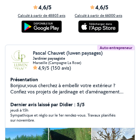
4,6/5
4,6/5
Calculé à partir de 48803 avis
Calculé à partir de 66000 avis
Auto-entrepreneur
Pascal Chauvet (luwen paysages)
Jardinier paysagiste
Marseille (Campagne La Rose)
4,9/5
(150 avis)
Présentation
Bonjour,vous cherchez à embellir votre extérieur ?
Confiez vos projets de jardinage et d'aménagement
paysager à un professionnel passionné et qualifié !
Services proposés : Entretien de jardin : Taille de haies,
Dernier avis laissé par Didier : 5/5
tonte de pelouse, désherbage, nettoyage des massifs
jeudi à 15h
Sympathique et réglo sur le 1er rendez-vous. Travaux planifiés
et de l'espace extérieur. Entretien des espaces verts :
sur novembre.
élagage, entretien des plantes,haies, Aménagement de
petits jardins urbains.remise en état complète. Pourquoi
me choisir ? Expertise et expérience de plus de 6ans