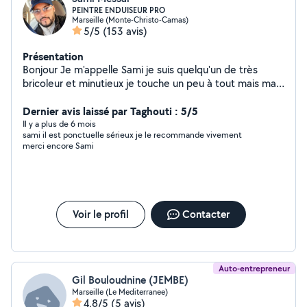
PEINTRE ENDUISEUR PRO
Marseille (Monte-Christo-Camas)
5/5
(153 avis)
Présentation
Bonjour Je m'appelle Sami je suis quelqu'un de très
bricoleur et minutieux je touche un peu à tout mais ma
vrai passion c'est la peinture, les enduit et ma priorité
c'est la satisfaction du client. Alors je me permets de
Dernier avis laissé par Taghouti : 5/5
vous proposez mes services pour la réalisation de vos
Il y a plus de 6 mois
sami il est ponctuelle sérieux je le recommande vivement
travaux de peinture ou rebouchage, ratissage et finition.
merci encore Sami
Neuf, rafraîchissement ou rénovation. Plafonds, Murs ,
Portes, pose de cloison en placo ou faux plafond, bande
à joint, pose et retrait de tapisserie .. ect Protection
des surfaces Préparation des supports Traitement des
fissures Réalisation d'enduit partiel ou complet
Voir le profil
Contacter
Traitement nettoyage façades Ponçage - 1 couche
d'impression et 2 couches de finition. -Nettoyage de fin
de chantier. Qualité de service irréprochable et prix
imbattables Pour plus d'informations n'hésitez pas à me
Auto-entrepreneur
contacter à très bientôt j'espère Cordialement.
Gil Bouloudnine (JEMBE)
Marseille (Le Mediterranee)
4,8/5
(5 avis)