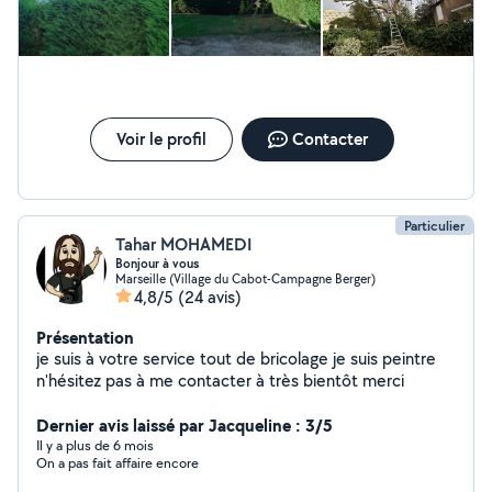
dans l'aménagement paysager. Respect de
l'environnement et des saisons. Conseils personnalisés
pour répondre à vos attentes. Tarifs compétitifs et
devis gratuits. Pour plus d'informations ou pour prendre
rendez-vous, n'hésitez pas à me contacter. Contact :
Site google : luwen paysages Facebook : luwen paysages
merci
Voir le profil
Contacter
Particulier
Tahar MOHAMEDI
Bonjour à vous
Marseille (Village du Cabot-Campagne Berger)
4,8/5
(24 avis)
Présentation
je suis à votre service tout de bricolage je suis peintre
n'hésitez pas à me contacter à très bientôt merci
Dernier avis laissé par Jacqueline : 3/5
Il y a plus de 6 mois
On a pas fait affaire encore