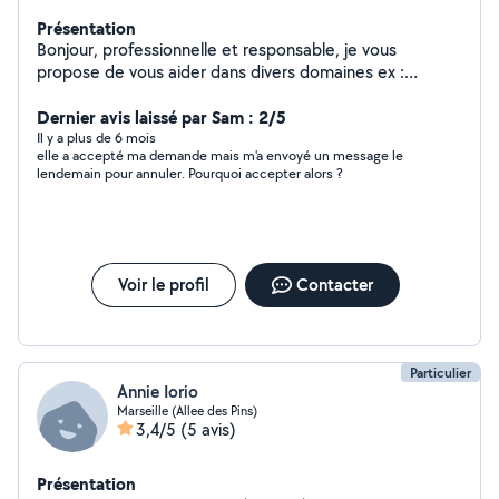
Présentation
Bonjour, professionnelle et responsable, je vous
propose de vous aider dans divers domaines ex :
secrétariat, démarches administratives,
accompagnement RDV médicaux, préparation repas et
Dernier avis laissé par Sam : 2/5
ménage.
Il y a plus de 6 mois
elle a accepté ma demande mais m'a envoyé un message le
lendemain pour annuler. Pourquoi accepter alors ?
Voir le profil
Contacter
Particulier
Annie Iorio
Marseille (Allee des Pins)
3,4/5
(5 avis)
Présentation