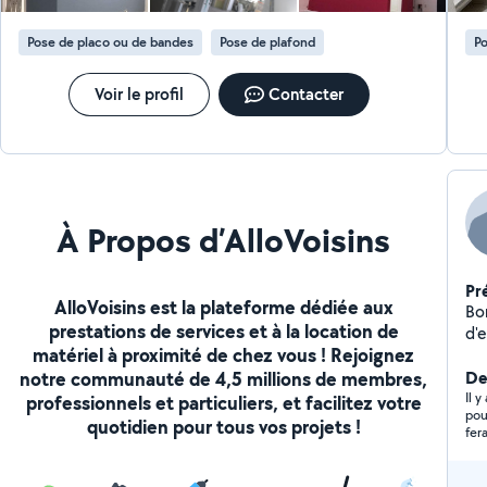
Ravalement de façades - décapage, nettoyage - 22
ans d'expérience dans le professionnel pour un résultat
Pose de placo ou de bandes
Pose de plafond
Po
impeccable - Devis gratuit
Voir le profil
Contacter
À Propos d’AlloVoisins
Pr
AlloVoisins est la plateforme dédiée aux
Bo
prestations de services et à la location de
d'
matériel à proximité de chez vous ! Rejoignez
mé
notre communauté de 4,5 millions de membres,
sa
Der
pe
Il 
professionnels et particuliers, et facilitez votre
pour le mome
ég
quotidien pour tous vos projets !
fer
mai
en 
tra
BT