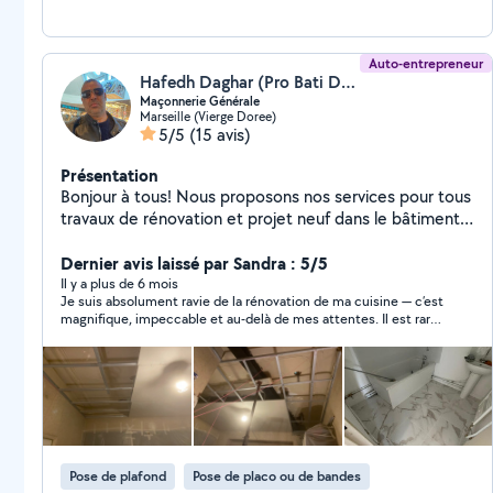
Auto-entrepreneur
Hafedh Daghar (Pro Bati Daghar)
Maçonnerie Générale
Marseille (Vierge Doree)
5/5
(15 avis)
Présentation
Bonjour à tous! Nous proposons nos services pour tous
travaux de rénovation et projet neuf dans le bâtiment
et maison individuelle - Maçonnerie générale,
plomberie, électricité, carrelage, placo, parquet,
Dernier avis laissé par Sandra : 5/5
toiture, charpente, peinture, soudure, gouttière,
Il y a plus de 6 mois
Je suis absolument ravie de la rénovation de ma cuisine — c’est
etanchéité, salle de bain, plafond , isolation intérieure,
magnifique, impeccable et au-delà de mes attentes. Il est rare
extérieure, façade poser des portes et fenêtres, on
de rencontrer un maçon aussi minutieux, organisé et vraiment
PVC, double vitrage et boissons
attentif aux détails. MR Daghar a fait preuve d’un
professionnalisme sans faille, d’une bienveillance constante et
d’une honnêteté qui m’a beaucoup rassuré . Chaque étape du
chantier était parfaitement planifiée, sans surprise, toujours
avec le souci du travail bien fait. Le résultat est splendide : une
cuisine à la fois fonctionnelle et esthétique, réalisée avec soin,
passion et expertise — un vrai travail de maître. Je
Pose de plafond
Pose de placo ou de bandes
recommande sans hésitation mR Daghar à tous ceux qui