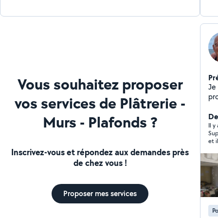
Pr
Vous souhaitez proposer
Je
pro
vos services de Plâtrerie -
vo
ki
Der
Murs - Plafonds ?
ch
Il y
Sup
vo
et 
de
Inscrivez-vous et répondez aux demandes près
ser
de chez vous !
et
Proposer mes services
Po