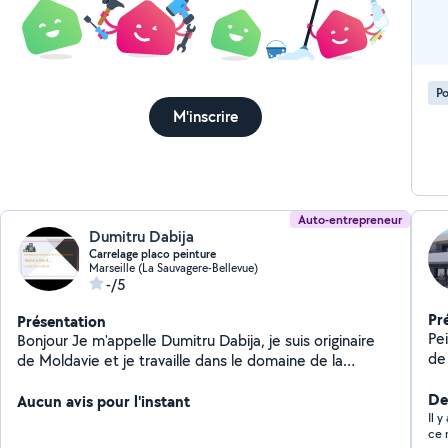
co
Po
M'inscrire
Auto-entrepreneur
Dumitru Dabija
Carrelage placo peinture
Marseille (La Sauvagere-Bellevue)
-/5
Pr
Présentation
Pe
Bonjour Je m'appelle Dumitru Dabija, je suis originaire
de 
de Moldavie et je travaille dans le domaine de la
pri
rénovation intérieure depuis plus de 9 ans. J'ai acquis
couleurs, Bandes 
De
de l'expérience à Moscou, en Allemagne, et
Aucun avis pour l'instant
ver
Il 
actuellement j'exerce en France, principalement à
ce 
fa
Marseille et dans les régions alentours. Je suis