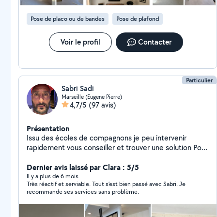
Pose de placo ou de bandes
Pose de plafond
Voir le profil
Contacter
Particulier
Sabri Sadi
Marseille (Eugene Pierre)
4,7/5
(97 avis)
Présentation
Issu des écoles de compagnons je peu intervenir
rapidement vous conseiller et trouver une solution Pour
tout corps d'État Appelez moi Cordialement Sabri
Dernier avis laissé par Clara : 5/5
Il y a plus de 6 mois
Très réactif et serviable. Tout s’est bien passé avec Sabri. Je
recommande ses services sans problème.