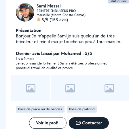
Particulier
Sami Messai
PEINTRE ENDUISEUR PRO
Marseille (Monte-Christo-Camas)
5/5
(153 avis)
Présentation
Bonjour Je m'appelle Sami je suis quelqu'un de très
bricoleur et minutieux je touche un peu à tout mais ma
vrai passion c'est la peinture, les enduit et ma priorité
c'est la satisfaction du client. Alors je me permets de
Dernier avis laissé par Mohamed : 5/5
vous proposez mes services pour la réalisation de vos
Il y a 2 mois
Je recommande fortement Sami a été très professionnel,
travaux de peinture ou rebouchage, ratissage et
ponctuel travail de qualité et propre
finition. Neuf, rafraîchissement ou rénovation. Plafonds,
Murs , Portes, pose de cloison en placo ou faux
plafond, bande à joint, pose et retrait de tapisserie ..
ect Protection des surfaces Préparation des supports
Traitement des fissures Réalisation d'enduit partiel ou
complet Traitement nettoyage façades Ponçage - 1
couche d'impression et 2 couches de finition. -
Pose de placo ou de bandes
Pose de plafond
Nettoyage de fin de chantier. Qualité de service
irréprochable et prix imbattables Pour plus
d'informations n'hésitez pas à me contacter à très
Voir le profil
Contacter
bientôt j'espère Cordialement.