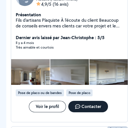
4,9/5
(16 avis)
Présentation
Fils d'artisans Plaquiste À l'écoute du client Beaucoup
de conseils envers mes clients car votre projet et le
mien aussi. Tous ceux qui est second oeuvres dans le
domaine du BTP, j'ai aussi une assurance décennale. J'ai
Dernier avis laissé par Jean-Christophe : 5/5
participé aux travaux de "l'hôpital européen" , la
Il y a 4 mois
Très aimable et courtois
rénovation du palais du Pharo ,Les Terrasses du Port ,
Les Docks ,La Tour Marseillaise voilà les plus gros
projets que j'ai pu effectuer durant les années
précédentes. Toutes les photos sont réelles et
réalisées par moi même Certaines photos sont de mon
domicile J'ai déjà des avis positif sur mon travail sur le
site travaux com et Google.
Pose de placo ou de bandes
Pose de placo
Voir le profil
Contacter