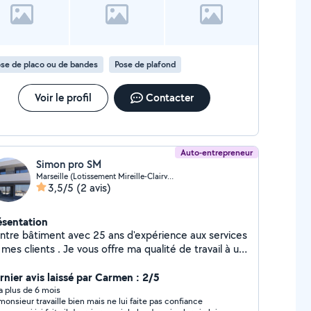
mplets, adaptés à tous les besoins. Bonne journée
se de placo ou de bandes
Pose de plafond
Voir le profil
Contacter
Auto-entrepreneur
Simon pro SM
Marseille (Lotissement Mireille-Clairval)
3,5/5
(2 avis)
ésentation
intre bâtiment avec 25 ans d'expérience aux services
mes clients . Je vous offre ma qualité de travail à un
x abordable. Spécialiste des enduits, peinture en
a joint pour le placoplâtre, toiles de
rnier avis laissé par Carmen : 2/5
re . Toutes peinture intérieure et extérieure,
y a plus de 6 mois
monsieur travaille bien mais ne lui faite pas confiance
çades bardage et plus encore . Résolution des