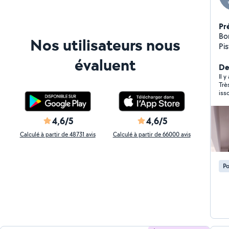
Pr
Bon
Nos utilisateurs nous
Pis
plaf
évaluent
n'hésitez pa
Der
we
Il 
Très
iss
4,6/5
4,6/5
Calculé à partir de 48731 avis
Calculé à partir de 66000 avis
Po