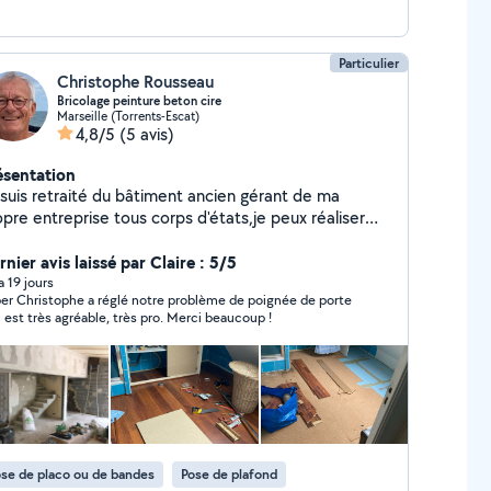
Particulier
Christophe Rousseau
Bricolage peinture beton cire
Marseille (Torrents-Escat)
4,8/5
(5 avis)
ésentation
 suis retraité du bâtiment ancien gérant de ma
pre entreprise tous corps d'états,je peux réaliser
s petits travaux de peinture,monter des meubles en
t,poser de la faïence murale tout en maintenant le
nier avis laissé par Claire : 5/5
antier propre. Avec mes 37 ans d'expérience je peux
 a 19 jours
er Christophe a réglé notre problème de poignée de porte
us conseiller et vous accompagner dans vos projets
il est très agréable, très pro. Merci beaucoup !
 rénovation et aussi mettre mon expertise à votre
vice avant l'achat d'un bien immobilier. Bons travaux
 à bientôt sur ALLOVOISINS
se de placo ou de bandes
Pose de plafond