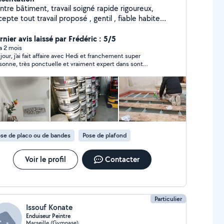
bâtiment, travail soigné rapide rigoureux,
epte tout travail proposé , gentil , fiable habite
rseille 5 ème.
nier avis laissé par Frédéric : 5/5
 a 2 mois
jour, j'ai fait affaire avec Hedi et franchement super
sonne, très ponctuelle et vraiment expert dans sont
aine. Il a refait notre salon et franchement super merci
.... Et referais appelle à ces services..... Travail accompli
pier peint enlever, lisage des mur afin de les mettre lise
r faire la peinture, peindre le plafond plus peinture fenêtre)
se de placo ou de bandes
Pose de plafond
Voir le profil
Contacter
Particulier
Issouf Konate
Enduiseur Peintre
Marseille (Gymnase)