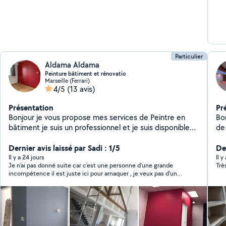
Particulier
Aldama Aldama
Peinture bâtiment et rénovatio
Marseille (Ferrari)
4/5
(13 avis)
Présentation
Pr
Bonjour je vous propose mes services de Peintre en
Bon
bâtiment je suis un professionnel et je suis disponible
de
pour tous vos travaux de peinture à prix abordable
Services proposés : - Peinture intérieure -
Dernier avis laissé par Sadi : 1/5
Der
Rafraîchissement de tous types de surfaces -
Il y a 24 jours
Il y
Je n’ai pas donné suite car c’est une personne d’une grande
Trè
Préparation des murs - pose de fibres, enduit, etc. -
incompétence il est juste ici pour arnaquer , je veux pas d’un
Forfait maison neuve - bâchage, ponçage, rattrapage
charlatan chez moi
d'enduit, sous-couche bande à joint pose de parquet
et finition à pistolet - Travaux extérieurs complets -
Peinture des dessous de toit, boiseries, volets, lambris
- Ferronnerie - portail, rampe, grille de fenêtre -