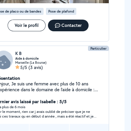
se de placo ou de bandes
Pose de plafond
Voir le profil
Contacter
Particulier
K B
Aide à domicile
Marseille (La Bourse)
5/5
(3 avis)
ésentation
njour, Je suis une femme avec plus de 10 ans
expérience dans le domaine de l'aide à domicile :
nage, repassage, entretien général de la maison,
ns exception, ainsi que l'accompagnement des
nier avis laissé par Isabelle : 5/5
rsonnes âgées dans leur vie quotidienne. Je travaille
y a plus de 6 mois
nt, rien car j avais oublié de préciser que je ne
alement avec mon mari, qui est un « homme toutes
ai ces travaux qu en début d année , mais a été réactif et je l
ns », c'est-à-dire qu'il prend en charge tous les
remercie.
vaux de bricolage ainsi que les grands travaux de
P. Nous proposons donc des services à domicile