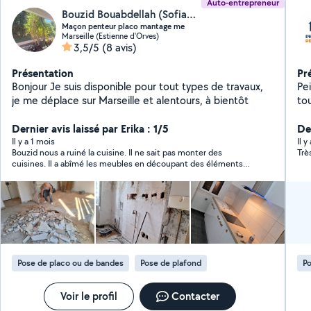
Auto-entrepreneur
Bouzid Bouabdellah (Sofiaentreprise)
Maçon penteur placo mantage me
Marseille (Estienne d'Orves)
3,5/5
(8 avis)
Présentation
Pr
Bonjour Je suis disponible pour tout types de travaux,
Pei
je me déplace sur Marseille et alentours, à bientôt
tou
pr
Dernier avis laissé par Erika : 1/5
fin
Der
Il y a 1 mois
Il y
Bouzid nous a ruiné la cuisine. Il ne sait pas monter des
Trè
cuisines. Il a abîmé les meubles en découpant des éléments
qu’il ne fallait pas couper. Il a acheté des choses qui n’étaient
pas nécessaires. Nous avons jeté 200 euros à la poubelle.
Pose de placo ou de bandes
Pose de plafond
Po
Voir le profil
Contacter