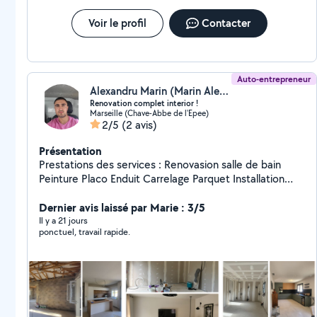
cherchent un travailleur de confiance, capable de transformer
vos projets avec sérieux, talent et loyauté . Merci encore à lui :
Voir le profil
Contacter
c’est un maçon exceptionnel, et je n’hésiterai pas à le
recommander autour de moi ou à retravailler avec lui dans le
futur 👍🏼
Auto-entrepreneur
Alexandru Marin (Marin Alexandru)
Renovation complet interior !
Marseille (Chave-Abbe de l'Epee)
2/5
(2 avis)
Présentation
Prestations des services : Renovasion salle de bain
Peinture Placo Enduit Carrelage Parquet Installation
cuisine Installation placard +bibliothèque en placo
Dernier avis laissé par Marie : 3/5
Beton ciré Plomberie Etc!
Il y a 21 jours
ponctuel, travail rapide.