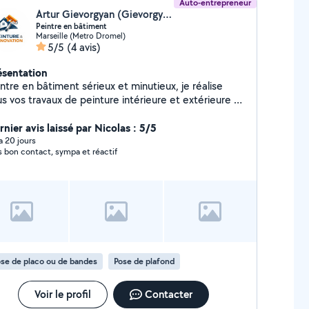
Auto-entrepreneur
Artur Gievorgyan (Gievorgyan Artur)
Peintre en bâtiment
Marseille (Metro Dromel)
5/5
(4 avis)
ésentation
ntre en bâtiment sérieux et minutieux, je réalise
s vos travaux de peinture intérieure et extérieure à
ix raisonnable.Préparation soignée des supports,
itions propres et travail de qualité. Devis gratuit.
nier avis laissé par Nicolas : 5/5
 a 20 jours
s bon contact, sympa et réactif
se de placo ou de bandes
Pose de plafond
Voir le profil
Contacter