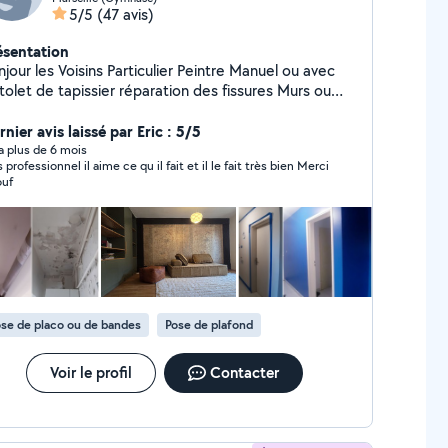
5/5
(47 avis)
ésentation
jour les Voisins Particulier Peintre Manuel ou avec
tolet de tapissier réparation des fissures Murs ou
ond abîmés bande de placo Peinture mal réalisée
s Laissez sms ou tél apartir de 16h...ou en
nier avis laissé par Eric : 5/5
ek.. merci pour votre confiance !!
y a plus de 6 mois
 professionnel il aime ce qu il fait et il le fait très bien Merci
ouf
se de placo ou de bandes
Pose de plafond
Voir le profil
Contacter