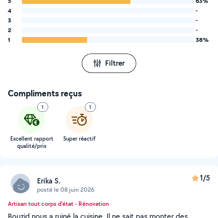
5
63%
4
-
3
-
2
-
1
38%
Filtrer
Compliments reçus
1
1
Excellent rapport
Super réactif
qualité/prix
1/5
Erika S.
posté le 08 juin 2026
Artisan tout corps d'état - Rénovation
Bouzid nous a ruiné la cuisine. Il ne sait pas monter des