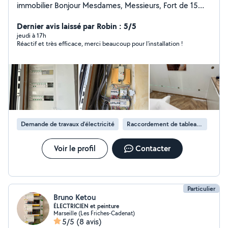
immobilier Bonjour Mesdames, Messieurs, Fort de 15
ans d'expérience en électricité générale et 2 ans
comme diagnostiqueur immobilier, je vous propose mes
Dernier avis laissé par Robin : 5/5
services pour : Installations neuves ou rénovation
jeudi à 17h
Réactif et très efficace, merci beaucoup pour l'installation !
Dépannage rapide Remise aux normes après diagnostic
Mise en sécurité électrique Préparation à la vente ou
location de bien Travail soigné, conforme aux normes en
vigueur. Devis gratuit, intervention rapide. Assurance
décennale à jour. Je me déplace. Contactez-moi pour
plus d'informations
Demande de travaux d’électricité
Raccordement de tableau électrique
Voir le profil
Contacter
Particulier
Bruno Ketou
ÉLECTRICIEN et peinture
Marseille (Les Friches-Cadenat)
5/5
(8 avis)