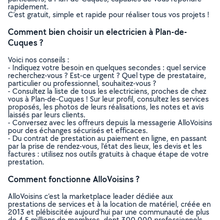
rapidement.
C’est gratuit, simple et rapide pour réaliser tous vos projets !
Comment bien choisir un electricien à Plan-de-
Cuques ?
Voici nos conseils :
- Indiquez votre besoin en quelques secondes : quel service
recherchez-vous ? Est-ce urgent ? Quel type de prestataire,
particulier ou professionnel, souhaitez-vous ?
- Consultez la liste de tous les electriciens, proches de chez
vous à Plan-de-Cuques ! Sur leur profil, consultez les services
proposés, les photos de leurs réalisations, les notes et avis
laissés par leurs clients.
- Conversez avec les offreurs depuis la messagerie AlloVoisins
pour des échanges sécurisés et efficaces.
- Du contrat de prestation au paiement en ligne, en passant
par la prise de rendez-vous, l’état des lieux, les devis et les
factures : utilisez nos outils gratuits à chaque étape de votre
prestation.
Comment fonctionne AlloVoisins ?
AlloVoisins c’est la marketplace leader dédiée aux
prestations de services et à la location de matériel, créée en
2013 et plébiscitée aujourd’hui par une communauté de plus
de 4,5 millions de membres, dont 300 000 professionnels.