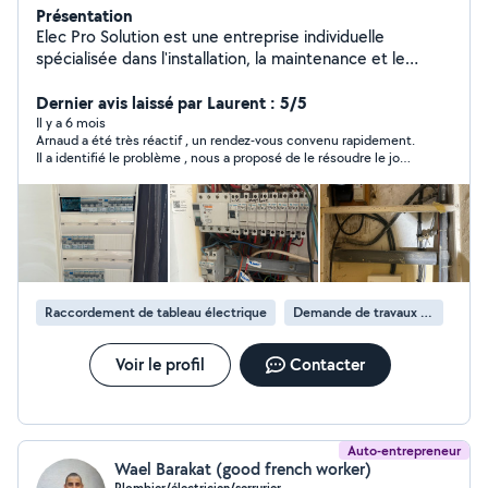
Présentation
Elec Pro Solution est une entreprise individuelle
spécialisée dans l'installation, la maintenance et le
dépannage électrique pour les particuliers et petites
entreprises. Basée à Marseille, je vous offre des
Dernier avis laissé par Laurent : 5/5
services de haute qualité, toujours conformes aux
Il y a 6 mois
Arnaud a été très réactif , un rendez-vous convenu rapidement.
normes de sécurité. Premier rendez-vous et
Il a identifié le problème , nous a proposé de le résoudre le jour
déplacement gratuits, ainsi que devis sans engagement
même. Merci encore
! J'interviens rapidement pour l'installation de bornes de
recharge, le dépannage d'urgence, ou tout autre besoin
en électricité générale. Contactez-moi dès maintenant
pour un devis gratuit !
Raccordement de tableau électrique
Demande de travaux d’électricité
Voir le profil
Contacter
Auto-entrepreneur
Wael Barakat (good french worker)