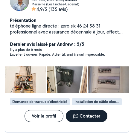
Plombier/électricien/serrurier
Marseille (Les Friches-Cadenat)
4,9/5
(135 avis)
Présentation
téléphone ligne directe : zero six 46 24 58 31
professionnel avec assurance décennale à jour, effectue
tout travaux dans la maison , 20 années d'expérience
dans mon bagage . Si besoin Téléphonez directement
Dernier avis laissé par Andrew : 5/5
Il y a plus de 6 mois
Excellent ouvrier! Rapide, Attentif, and travail impeccable.
Demande de travaux d’électricité
Installation de câble électrique
Voir le profil
Contacter