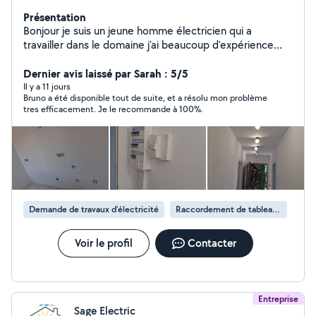
Présentation
Bonjour je suis un jeune homme électricien qui a
travailler dans le domaine j'ai beaucoup d'expérience
aidée les gens en leur fessant un Bon boulot ces un
grand plaisir,je suis également peintre ces mon métier
Dernier avis laissé par Sarah : 5/5
secondaire.
Il y a 11 jours
Bruno a été disponible tout de suite, et a résolu mon problème
tres efficacement. Je le recommande à 100%.
Demande de travaux d’électricité
Raccordement de tableau électrique
Voir le profil
Contacter
Entreprise
Sage Electric