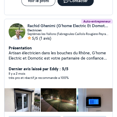
Voir le profil
Contacter
Auto-entrepreneur
Rachid Ghenimi (G’home Electric Et Domotic)
Electricien
Septèmes-les-Vallons (Fabregoules-Caillols-Rougiere-Peyrards)
5/5
(1 avis)
Présentation
Artisan électricien dans les bouches du Rhône, G'home
Electric et Domotic est votre partenaire de confiance
pour tous vos besoins en électricité. Je prends en
charge l'installation électrique, le cablage, le
Dernier avis laissé par Eddy : 5/5
raccordement et la mise aux normes de vos
Il y a 2 mois
très pro et réactif je recommande a 100%
installations. J'assure également le d&épandage et la
maintenance électrique en plus de proposer des
solutions domotiques pour moderniser voterez habitat.
N'hésitez pas à me contacter pour vos projets, c'est
avec plaisir que je vous accompagnerais dans leurs
réalisations. À très bientôt !!!