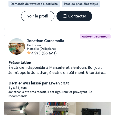
Demande de travaux d’électricité
Pose de prise électrique
Voir le profil
Contacter
Auto-entrepreneur
Jonathan Carnemolla
Electricien
Marseille (Dellepiane)
4,9/5
(26 avis)
Présentation
Électricien disponible à Marseille et alentours Bonjour,
Je m'appelle Jonathan, électricien bâtiment & tertiaire.
Je propose mes services pour : Installation neuve &
rénovation Dépannage rapide Mise aux normes
Dernier avis laissé par Erwan : 5/5
Domotique Basé dans le 7ème arrondissement de
Il y a 24 jours
Jonathan a été très réactif, il est rigoureux et prévoyant. Je
Marseille je me déplace dans toute la ville et les
recommande
environs. N'hésitez pas à me contacter pour vos travaux
ou dépannages électriques, je vous réponds
rapidement.