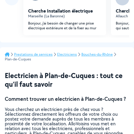
Cherche Installation électrique
Cherche 
Marseille (La Baronne)
Allauch (L
Bonjour, j'ai besoin de changer une prise
Bonjour, re
électrique extérieure et de la fixer au mur
qui saute p
Prestations de services
Electriciens
Bouches-du-Rhône
Plan-de-Cuques
Electricien à Plan-de-Cuques : tout ce
qu’il faut savoir
Comment trouver un electricien à Plan-de-Cuques ?
Vous cherchez un electricien près de chez vous ?
Sélectionnez directement les offreurs de votre choix ou
postez votre demande auprès de tous les membres à
proximité de votre localisation. AlloVoisins vous met en
relation avec tous les electriciens, professionnels et
particuliers, à Plan-de-Cuques, capables de vous répondre