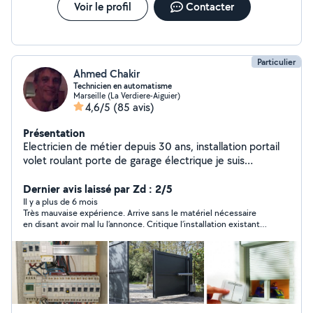
Voir le profil
Contacter
Particulier
Ahmed Chakir
Technicien en automatisme
Marseille (La Verdiere-Aiguier)
4,6/5
(85 avis)
Présentation
Electricien de métier depuis 30 ans, installation portail
volet roulant porte de garage électrique je suis
passionné de bricolagemontage de meuble soudure et
bien d'autre chose En près retraite je reste actif et
Dernier avis laissé par Zd : 2/5
disponible vos travaux Cordialement CHACHA
Il y a plus de 6 mois
Très mauvaise expérience. Arrive sans le matériel nécessaire
en disant avoir mal lu l’annonce. Critique l’installation existante
et un diagnostic officiel pour créer de la peur, puis tente de
proposer une rénovation complète injustifiée. Travail
incohérent : prise fixée avec de l’adhésif, câbles laissés sans
goulotte, et chantier laissé en désordre pour une simple prise.
Attitude lourde et peu professionnelle. À éviter.