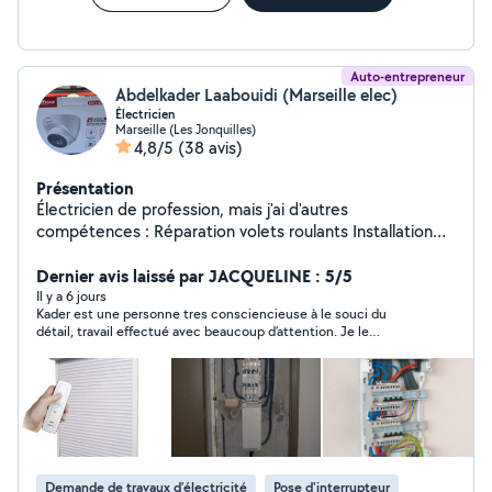
proximité et professionnalisme. Les renseignements et
les devis sont gratuits n'hésitez pas à me contacter si
vous n'avez pas de réponse de ma part au O7788O8941.
Auto-entrepreneur
Abdelkader Laabouidi (Marseille elec)
Électricien
Marseille (Les Jonquilles)
4,8/5
(38 avis)
Présentation
Électricien de profession, mais j'ai d'autres
compétences : Réparation volets roulants Installation
électrique Dépannage Placo Réparation des
smartphones Réparation des PC portable Réparation
Dernier avis laissé par JACQUELINE : 5/5
des PC fixe
Il y a 6 jours
Kader est une personne tres consciencieuse à le souci du
détail, travail effectué avec beaucoup d’attention. Je le
conseille, car il est parfait dans son domaine. Je ferais encore
affaire avec lui
Demande de travaux d’électricité
Pose d'interrupteur