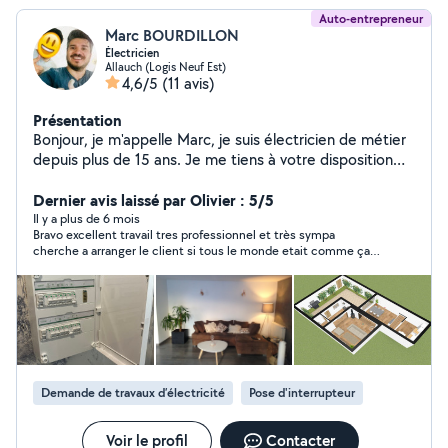
Auto-entrepreneur
Marc BOURDILLON
Électricien
Allauch (Logis Neuf Est)
4,6/5
(11 avis)
Présentation
Bonjour, je m'appelle Marc, je suis électricien de métier
depuis plus de 15 ans. Je me tiens à votre disposition
pour toute demande de travaux suivante: - Electricité,
Informatique, Box TV, Téléphonie, Aménagement
Dernier avis laissé par Olivier : 5/5
intérieur N'hésitez pas a me contacter pour toute
Il y a plus de 6 mois
Bravo excellent travail tres professionnel et très sympa
demande.
cherche a arranger le client si tous le monde etait comme ça
.Prix plus que correct je recommande vivement et referais
appel à Marc
Demande de travaux d’électricité
Pose d'interrupteur
Voir le profil
Contacter