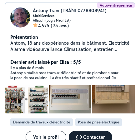
Auto-entrepreneur
Antony Trani (TRANI 0778808941)
MultiServices
Allauch (Logis Neuf Est)
4,9/5
(23 avis)
Présentation
Antony, 18 ans d'expérience dans le bâtiment. Électricité
Alarme vidéosurveillance Climatisation, entretien
(nettoyage en profondeur turbine et échangeur avec
karcher professionnel pour pac et climatisation) Vmc
Dernier avis laissé par Elisa : 5/5
Plomberie Salle de bain Placo Peinture Démolition
Il y a plus de 6 mois
Antony a réalisé mes travaux d'électricité et de plomberie pour
évacuation Montage de meubles (dressing, cuisine
la pose de ma cuisine. Il a été très réactif et professionnel. Je
complète) Installation de moustiquaires, volets roulants
suis ravie de la qualité du travail très soigné. Je n'hésiterai pas à
sur mesures Nettoyage toiture / façade / terrasse
le recontacter pour d'autres projets.
traitement anti-mousse et hydrofuge Jardin Taille de
haies Débroussaillage Tonte de pelouse Entretien Etc..
Entreprise déclarée Services à la Personne (SAP) :
profitez de 50 % de crédit d'impôt sur de nombreuses
prestations à domicile. Nous acceptons aussi les CESU
Demande de travaux d’électricité
Pose de prise électrique
(Chèque Emploi Service Universel), y compris
préfinancés. Nos engagements : Devis gratuits et
transparents Interventions soignées Confiance,
Voir le profil
Contacter