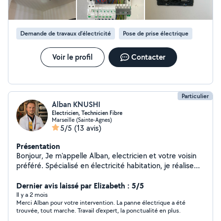
Demande de travaux d’électricité
Pose de prise électrique
Voir le profil
Contacter
Particulier
Alban KNUSHI
Electricien, Technicien Fibre
Marseille (Sainte-Agnes)
5/5
(13 avis)
Présentation
Bonjour, Je m'appelle Alban, electricien et votre voisin
préféré. Spécialisé en électricité habitation, je réalise
tout types de travaux: dépannage électrique,
rénovation complète, réparation et entretien.
Dernier avis laissé par Elizabeth : 5/5
Expérience solide en fibre optique (principalement sur
Il y a 2 mois
Merci Alban pour votre intervention. La panne électrique a été
grandes lignes transport, D1, D2 et en peu de D3).
trouvée, tout marche. Travail d'expert, la ponctualité en plus.
Professionnel, sérieux et réactif, je suis disponible