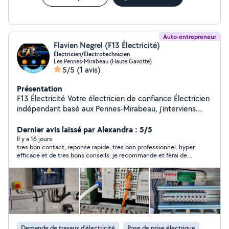
Auto-entrepreneur
Flavien Negrel (F13 Électricité)
Électricien/Électrotechnicien
Les Pennes-Mirabeau (Haute Gavotte)
5/5
(1 avis)
Présentation
F13 Électricité Votre électricien de confiance Électricien
indépendant basé aux Pennes-Mirabeau, j'interviens
pour tous vos travaux d'installation électrique,
dépannage et maintenance, aussi bien en résidentiel
Dernier avis laissé par Alexandra : 5/5
qu'en tertiaire. Installations électriques neuves et mises
Il y a 16 jours
tres bon contact, reponse rapide. tres bon professionnel. hyper
aux normes (NF C 15-100), Rénovation de tableaux
efficace et de tres bons conseils. je recommande et ferai de
électriques et circuits, Installation de systèmes de
nouveau appel à ses services.
sécurité (alarmes, vidéosurveillance), Interphonie et
vidéophonie, Solutions électriques pour événements
(branchements provisoires, bilans de puissance,
distribution triphasée), Dépannage et mise en
conformité. Que vous soyez un particulier pour vos
travaux à domicile ou un professionnel, je vous garantis
Demande de travaux d’électricité
Pose de prise électrique