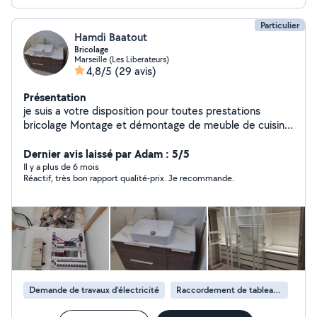
Particulier
Hamdi Baatout
Bricolage
Marseille (Les Liberateurs)
4,8/5
(29 avis)
Présentation
je suis a votre disposition pour toutes prestations
bricolage Montage et démontage de meuble de cuisine
, chambre , salle a Monge ..... Installation électrique et
réparation Installation d'eau froid et chaud et
Dernier avis laissé par Adam : 5/5
évacuation Montage de tringle ، lustre, ventilateur ,
Il y a plus de 6 mois
Réactif, très bon rapport qualité-prix. Je recommande.
lampe .... Menuiserie générale Peindre et enduit
Réparation électroménager a domicile Jardinage
Nettoyage maison , garage .... Aide déménagement ....
je suis disponible sur tous Marseille
Demande de travaux d’électricité
Raccordement de tableau électrique