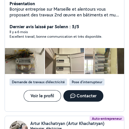
Présentation
Bonjour entreprise sur Marseille et alentours vous
proposant des travaux 2nd œuvre en bâtiments et multi
technique tels : - Électricité - Plomberie - Maçonnerie
********************************************* - Cuisine/ SDB /
Dernier avis laissé par Solenn : 5/5
Dépannage Express
Il y a 6 mois
Excellent travail, bonne communication et très disponible.
********************************************* - Pompe de
relevage *********************************************
Demande de travaux d’électricité
Pose d'interrupteur
Voir le profil
Contacter
Auto-entrepreneur
Artur Khachatryan (Artur Khachatryan)
Meinusier, élèctricine