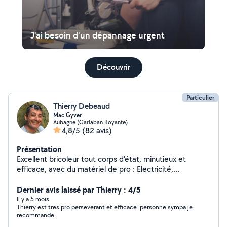
J'ai besoin d'un dépannage urgent
Découvrir
Particulier
Thierry Debeaud
Mac Gyver
Aubagne (Garlaban Royante)
4,8/5
(82 avis)
Présentation
Excellent bricoleur tout corps d'état, minutieux et
efficace, avec du matériel de pro : Electricité,
Menuiserie, terrasse en bois, parquet, aménagements
de cuisine, placard et salle de bain, Plomberie, piscine.
Dernier avis laissé par Thierry : 4/5
Mes amis et voisins m'appellent Mac Gyver.
Il y a 5 mois
Thierry est tres pro perseverant et efficace. personne sympa je
recommande