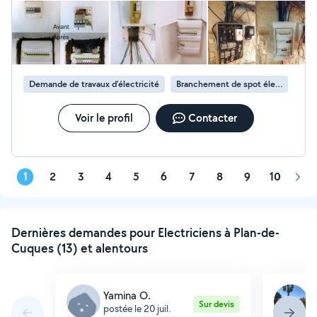
Demande de travaux d’électricité
Branchement de spot électrique
Voir le profil
Contacter
1
2
3
4
5
6
7
8
9
10
Pag
suiv
Dernières demandes pour Electriciens à Plan-de-
Cuques (13) et alentours
Yamina O.
S
Sur devis
postée le 20 juil.
p