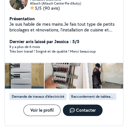
Allauch (Allauch Centre-Pie d'Autry)
5/5
(90 avis)
Présentation
Je suis habile de mes mains.Je fais tout type de petits
bricolages et rénovations, l'installation de cuisine et
d'électricité... Réparations, montage de meubles, pose
d'etagére, et de la parquet, je suis un meinusier et
Dernier avis laissé par Jessica : 5/5
l'électricien.. . Je suis un artisan, et je propose mes
Il y a plus de 6 mois
Très bon travail ! Soigné et de qualité ! Merci beaucoup
services à qui en a besoin.
Demande de travaux d’électricité
Raccordement de tableau électrique
Voir le profil
Contacter