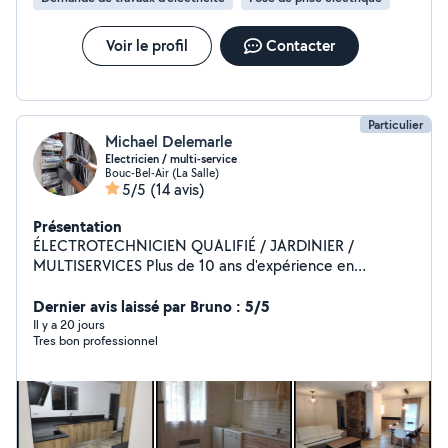
un travail soigné, sécurisé et conforme aux normes en
vigueur. Devis gratuit et personnalisé
Voir le profil
Contacter
Particulier
Michael Delemarle
Electricien / multi-service
Bouc-Bel-Air (La Salle)
5/5
(14 avis)
Présentation
ÉLECTROTECHNICIEN QUALIFIÉ / JARDINIER /
MULTISERVICES Plus de 10 ans d'expérience en
électricité industrielle et passioné par le jardinage je
mets aujourd'hui mon expertise au service des
Dernier avis laissé par Bruno : 5/5
particuliers . Travail soigné Intervention rapide Conseils
Il y a 20 jours
Tres bon professionnel
personnalisés. Tarifs compétitifs ÉLECTRICITÉ -
Instalation complète aux normes Révision et
remplacement de pompes de piscine - Pose de prises,
interrupteurs, éclairages, luminaires et d'équipements
électriques -Tirage de nouvelle ligne -Dépannage
industrielle JARDINAGE & AMÉNAGEMENT EXTÉRIEUR