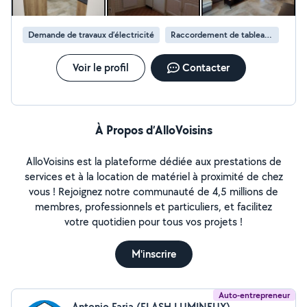
Débroussaillage et nettoyage de terrain Taille de haies
et d'arbustes Plantation d'arbres, fleurs et haies
Demande de travaux d’électricité
Raccordement de tableau électrique
Aménagement de jardin Préparation des sols Fourniture
et pose de gazon synthétique Évacuation des déchets
verts - CLIMATISATION & CHAUFFAGE - Fourniture de
Voir le profil
Contacter
clim à prix avantageux - Installation de clim. - Entretien
et nettoyage de clim. - MULTISERVICES - Travaux de
rénovation - Réparations diverses - Tout bricolage
À Propos d’AlloVoisins
AlloVoisins est la plateforme dédiée aux prestations de
services et à la location de matériel à proximité de chez
vous ! Rejoignez notre communauté de 4,5 millions de
membres, professionnels et particuliers, et facilitez
votre quotidien pour tous vos projets !
M'inscrire
Auto-entrepreneur
Antonio Faria (FLASH LUMINEUX)