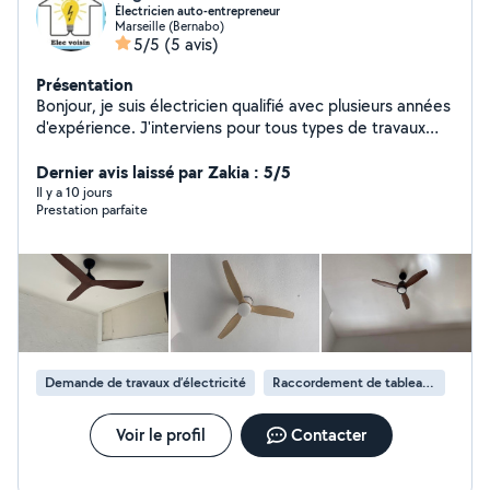
Électricien auto-entrepreneur
Marseille (Bernabo)
5/5
(5 avis)
Présentation
Bonjour, je suis électricien qualifié avec plusieurs années
d'expérience. J'interviens pour tous types de travaux
électriques : installation, dépannage, mise aux normes
et rénovation. Je travaille avec sérieux et efficacité pour
Dernier avis laissé par Zakia : 5/5
garantir un service de qualité. N'hésitez pas à me
Il y a 10 jours
Prestation parfaite
contacter pour un devis ou toute question !
Demande de travaux d’électricité
Raccordement de tableau électrique
Voir le profil
Contacter