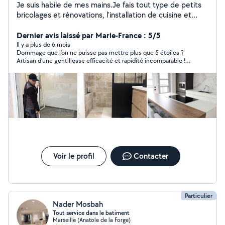
Je suis habile de mes mains.Je fais tout type de petits
bricolages et rénovations, l'installation de cuisine et
d'électricité... Réparations, montage de meubles, pose
d'etagére, et de la parquet, je suis un meinusier et
Dernier avis laissé par Marie-France : 5/5
l'électricien.. . Je suis un artisan, et je propose mes
Il y a plus de 6 mois
Dommage que l’on ne puisse pas mettre plus que 5 étoiles ?
services à qui en a besoin.
Artisan d’une gentillesse efficacité et rapidité incomparable !
Compétence dans de nombreux domaines menuiserie
électricité plomberie montage de meubles…ce qui est un vrai
plus pour le client !! Un grand merci à Arthur et son frère
Armand pour leur aide pendant mon emménagement ?
Voir le profil
Contacter
Particulier
Nader Mosbah
Tout service dans le batiment
Marseille (Anatole de la Forge)