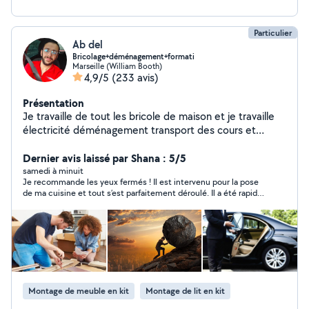
Particulier
Ab del
Bricolage+déménagement+formati
Marseille (William Booth)
4,9/5
(233 avis)
Présentation
Je travaille de tout les bricole de maison et je travaille
électricité déménagement transport des cours et
électronique multi services et nettoyage polyvalent et
L'informatique
Dernier avis laissé par Shana : 5/5
samedi à minuit
Je recommande les yeux fermés ! Il est intervenu pour la pose
de ma cuisine et tout s’est parfaitement déroulé. Il a été rapide,
efficace, très professionnel et soigneux. En plus d’être très
gentil, il est disponible, à l’écoute et tient ses engagements.
C’est une personne de parole, ce qui est vraiment appréciable
de nos jours. Je suis entièrement satisfaite du résultat et je
n’hésiterai pas à refaire appel à lui. Merci encore pour votre
excellent travail !
Montage de meuble en kit
Montage de lit en kit