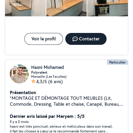
haies Débroussaillage Tonte de pelouse Entretien Etc..
Entreprise déclarée Services à la Personne (SAP) :
profitez de 50 % de crédit d'impôt sur de nombreuses
prestations à domicile. Nous acceptons aussi les CESU
(Chèque Emploi Service Universel), y compris
préfinancés. Nos engagements : Devis gratuits et
transparents Interventions soignées Confiance,
Voir le profil
Contacter
proximité et professionnalisme. Les renseignements et
les devis sont gratuits n'hésitez pas à me contacter si
vous n'avez pas de réponse de ma part au O7788O8941.
Particulier
Hasni Mohamed
Polyvalent
Marseille (Les Facultes)
4,3/5
(6 avis)
Présentation
*MONTAGE ET DÉMONTAGE TOUT MEUBLES (Lit,
Commode, Dressing, Table et chaise, Canapé, Bureau,
Meubles de cuisine/, Meubles TV, buffet,
Placards/Armoire) *Tringles à rideaux *Fixer miroir mur
Dernier avis laissé par Meryem : 5/5
*Fixation support tv mural *Accrocher des tableaux au
Il y a 2 mois
hasni est très ponctuel, sérieux et méticuleux dans son travail,
mur *Fixer des étagères *Installation de portes de
il fait les choses à cœur je le recommande fortement sans