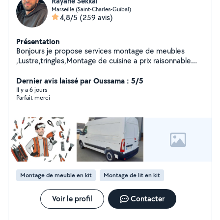
Rayane Sekkai
Marseille (Saint-Charles-Guibal)
4,8/5
(259 avis)
Présentation
Bonjours je propose services montage de meubles
,Lustre,tringles,Montage de cuisine a prix raisonnable
n'hésitez pas a me contacter merci d'avance
Dernier avis laissé par Oussama : 5/5
Il y a 6 jours
Parfait merci
Montage de meuble en kit
Montage de lit en kit
Voir le profil
Contacter