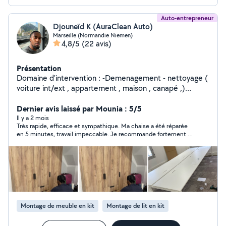
Auto-entrepreneur
Djouneïd K (AuraClean Auto)
Marseille (Normandie Niemen)
4,8/5
(22 avis)
Présentation
Domaine d'intervention : -Demenagement - nettoyage (
voiture int/ext , appartement , maison , canapé ,)
Société : Aura Clean Le sérieux , le dynamisme et
l'adaptabilité sont ce qui me caractérise le plus .
Dernier avis laissé par Mounia : 5/5
Matériel à disposition : / voiture -perceuse/visseuse ,
Il y a 2 mois
Très rapide, efficace et sympathique. Ma chaise a été réparée
tournevis / marteau / - pince . Clé à pan/clé à laine /
en 5 minutes, travail impeccable. Je recommande fortement !
pince coupante / clé à molette / clé plate, - Injecteur
👍
extracteur/machine à vapeur /aspirateur Je suis
étudiant en grande école de commerce . Je travaille
assez régulièrement en entreprise ( durant les vacances
scolaire ) notamment dans un magasin de bricolage (
Weldom ) filiale de LeRoyMerlin . Discret et toujours
souriant ! Je serai accomplir les missions qu'on pourra
Montage de meuble en kit
Montage de lit en kit
m'assigner .