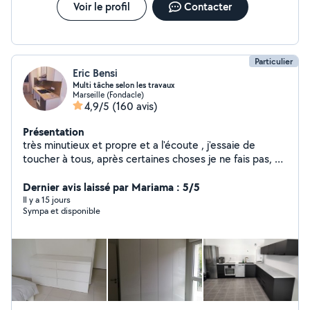
de parquet Travaux de peinture Tous travaux de
Voir le profil
Contacter
carrelage (salle de bain, terrasse, balcon) Enduit mural
déménagement, transport de colis
Particulier
Eric Bensi
Multi tâche selon les travaux
Marseille (Fondacle)
4,9/5
(160 avis)
Présentation
très minutieux et propre et a l'écoute , j'essaie de
toucher à tous, après certaines choses je ne fais pas, et
je préfère le dire , avant de faire n'importe quoi.
Dernier avis laissé par Mariama : 5/5
Il y a 15 jours
Sympa et disponible