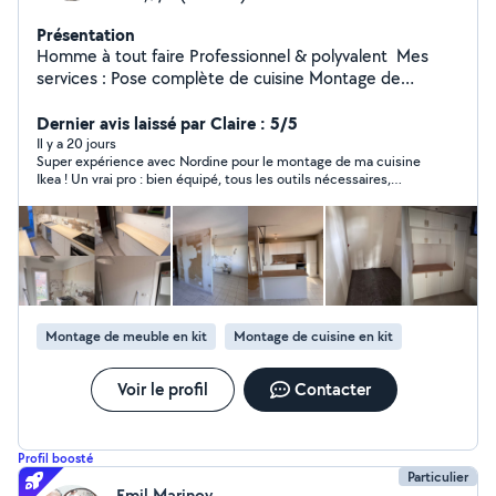
Présentation
Homme à tout faire Professionnel & polyvalent ️ Mes
services : Pose complète de cuisine Montage de
meubles dressing pax IKEA bureau tous types de
meubles Travaux de peinture & placo et tapisserie
Dernier avis laissé par Claire : 5/5
Fixation de cadres, étagères, TV murale Électricité &
Il y a 20 jours
Super expérience avec Nordine pour le montage de ma cuisine
plomberie Pose de sol (PVC, lino, dalles clipsables)
Ikea ! Un vrai pro : bien équipé, tous les outils nécessaires,
Faïence Terrasse en bois Professionnel équipé de
hyper autonome et discret. Il m'a sollicitée au bon moment
matériel de qualité Travail soigné, propre et précis
pour valider la disposition des meubles, ce qui a suffi à avoir
Intervention rapide Prix très compétitifs Contact : 07 60
exactement le rendu que j'avais imaginé après avoir pris le
temps de concevoir ma cuisine. Je recommande à 100% et je
54 22 l5 N'hésitez pas à me contacter pour un devis ou
le recontacterai pour le montage d'un dressing.
des conseil
Montage de meuble en kit
Montage de cuisine en kit
Voir le profil
Contacter
Profil boosté
Particulier
Emil Marinov