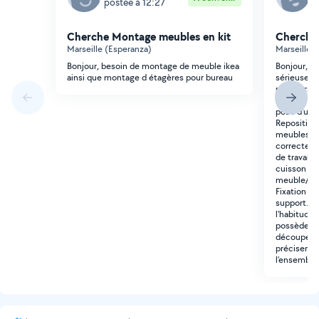
postée à 12:27
p
Cherche Montage meubles en kit
Cherche
Marseille (Esperanza)
Marseille (
Bonjour, besoin de montage de meuble ikea
Bonjour, J
ainsi que montage d étagères pour bureau
sérieuse e
plusieurs t
Dépose de 
pose d'un n
Reposition
meubles de
correcteme
de travail p
cuisson et d
meuble/élé
Fixation d'
support. Je
l'habitude 
possède so
découpes e
préciser vo
l'ensemble