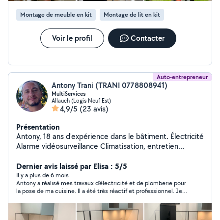
propre et durable. Je peux me déplacer rapidement et
Montage de meuble en kit
Montage de lit en kit
m'adapter à vos disponibilités. N'hésitez pas à me
contacter pour discuter de votre projet
Voir le profil
Contacter
Auto-entrepreneur
Antony Trani (TRANI 0778808941)
MultiServices
Allauch (Logis Neuf Est)
4,9/5
(23 avis)
Présentation
Antony, 18 ans d'expérience dans le bâtiment. Électricité
Alarme vidéosurveillance Climatisation, entretien
(nettoyage en profondeur turbine et échangeur avec
karcher professionnel pour pac et climatisation) Vmc
Dernier avis laissé par Elisa : 5/5
Plomberie Salle de bain Placo Peinture Démolition
Il y a plus de 6 mois
Antony a réalisé mes travaux d'électricité et de plomberie pour
évacuation Montage de meubles (dressing, cuisine
la pose de ma cuisine. Il a été très réactif et professionnel. Je
complète) Installation de moustiquaires, volets roulants
suis ravie de la qualité du travail très soigné. Je n'hésiterai pas à
sur mesures Nettoyage toiture / façade / terrasse
le recontacter pour d'autres projets.
traitement anti-mousse et hydrofuge Jardin Taille de