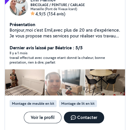
BRICOLAGE / PEINTURE / CARLAGE
Marseille (Pont de Vivaux-Icard)
4,9/5
(154 avis)
Présentation
Bonjour,moi c'est Emil,avec plus de 20 ans d'expérience.
Je vous propose mes services pour réaliser vos travaux
de Bricolage/Peinture/Carlage et divers travaux à votre
domicile. N'hésitez pas tous mes devis déplacement
Dernier avis laissé par Béatrice : 5/5
sont gratuits,pour vos projets: Travail de qualité propre
Il y a 1 mois
travail effectué avec courage etant donné la chaleur; bonne
soigné. COMPÉTENCES *MONTAGE
prestation, rien à dire; parfait
ET/DÉMONTAGE/MEUBLES Lit /
Commode/Dressing/Table et chaises/
Canapé/Bureau/Meubles de cuisine/ Meubles
TV/Placards/Armoire *Tringles à rideaux * Installer des
lustre *Installer des plafonnier *Fixer miroir mur *Fixation
support tv mural *Accrocher des tableaux au mur *Fixer
des étagères *Installation de portes de placard *Enlever
Montage de meuble en kit
Montage de lit en kit
et refaire les joints en silicone de salle de bain * Joints
carlage de salle de bain *Boucher les trous dans un murs
* Réparer une fissure murale *Changer un robinet / Pose
Voir le profil
Contacter
évier *Pose de barre de douche *Changer une poignée
de porte * Hotte aspirante *Pose de parquet *Peinture