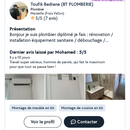
Toufik Bedrane (BT PLOMBERIE)
Plombier
Marseille (Frais Vallon)
5/5
(7 avis)
Présentation
Bonjour je suis plombier diplômé je fais : rénovation /
installation équipement sanitaire / débouchage /
passage caméra / installation des cuisines équipées /
installation chauffage et chaudière / installation des
Dernier avis laissé par Mohamed : 5/5
climatiseurs.
Il y a 10 jours
Travail super sérieux, homme de parole, qui fait le maximum
pour que tout se passe bien !
Montage de meuble en kit
Montage de cuisine en kit
Voir le profil
Contacter