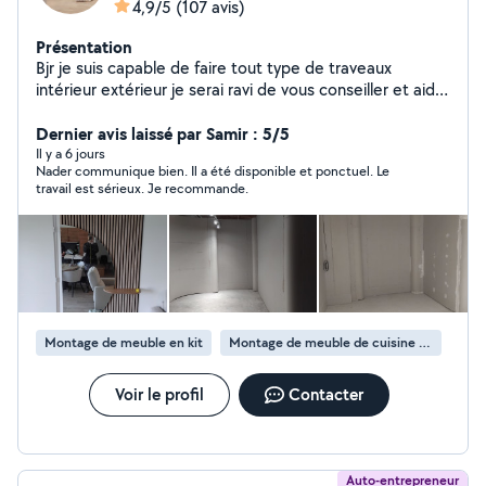
4,9/5
(107 avis)
Présentation
Bjr je suis capable de faire tout type de traveaux
intérieur extérieur je serai ravi de vous conseiller et aider
dans vous tâche d entretient ainsi qu on aménagement
je suis outiller véhiculer pour petit au gros traveaux j ai
Dernier avis laissé par Samir : 5/5
bcp d expérience dans les norme dtu etc c
Il y a 6 jours
Nader communique bien. Il a été disponible et ponctuel. Le
travail est sérieux. Je recommande.
Montage de meuble en kit
Montage de meuble de cuisine en kit
Voir le profil
Contacter
Auto-entrepreneur