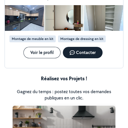
placard *Boucher les trous dans un murs *Réparer une
hésitation. Bon courage et bonne continuation.
fissure murale *Changer un robinet / Pose évier
*Changer une poignée de porte *Hotte aspirante *Pose
de parquet *Tous petit travaux
Montage de meuble en kit
Montage de dressing en kit
Voir le profil
Contacter
Réalisez vos Projets !
Gagnez du temps : postez toutes vos demandes
publiques en un clic.