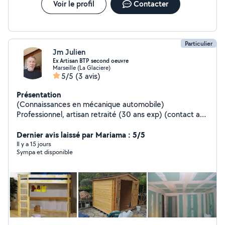
Voir le profil
Contacter
Particulier
Jm Julien
Ex Artisan BTP second oeuvre
Marseille (La Glaciere)
5/5
(3 avis)
Présentation
(Connaissances en mécanique automobile)
Professionnel, artisan retraité (30 ans exp) (contact au
zéro 608461127). Poseur cloisons placo, faux plafonds
tous types et cloisons aluminium dans le neuf et la
Dernier avis laissé par Mariama : 5/5
rénovation (pose interrupteurs, prises électriques,
Il y a 15 jours
Sympa et disponible
plinthes et tout ce qui concerne l'aménagement
intérieur) Bricolages et petites reprise d enduits,
montage de meubles en kits et portes coulissantes de
placards et dressings, rénovation.