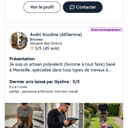
Voir le profil
Contacter
Auto-entrepreneur
Andrii Koudine (AKService)
Bricoleur
Marseille (Bel Ombre)
5/5
(45 avis)
Présentation
Je suis un artisan polyvalent (homme à tout faire) basé
à Marseille, spécialisé dans tous types de travaux à
domicile. J'interviens aussi bien en électricité,
plomberie, montage de meubles, petits travaux de
Dernier avis laissé par Gysline : 5/5
rénovation, installation d'équipements, réparations
Il y a 1 mois
parfait , personne à l'écoute, très bon travail
diverses que travaux extérieurs (peinture, entretien,
etc.). Je suis quelqu'un de sérieux, réactif et très
appliqué dans mon travail. J'accorde une grande
importance à la qualité des finitions et à la satisfaction
du client. Je travaille rapidement, efficacement et
toujours avec soin. Je propose des tarifs accessibles et
adaptés selon les projets, tout en garantissant un travail