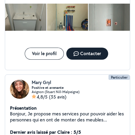
Voir le profil
Contacter
Particulier
Mary Gryl
Positive et avenante
Avignon (Stuart Nill-Malpeigne)
4,8/5
(35 avis)
Présentation
Bonjour, Je propose mes services pour pouvoir aider les
personnes qui en ont de monter des meubles
principalement. Je ne réalise plus de ménage. Je réalise
ses services en plus de mon travail quotidien, je ne peux
Dernier avis laissé par Claire : 5/5