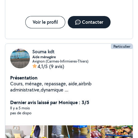
en cours de traitement, pour ceux que cela intéresse
vous pouvez me contacter pour plus de
renseignements.) - Garde de chats ou petits chiens à
cajoler à votre domicile, promenade pour les chiens.
Voir le profil
Contacter
Particulier
Souma kdt
Aide ménagère
Avignon (Carmes-Infirmieres-Thiers)
4,1/5
(9 avis)
Présentation
Cours, ménage, repassage, aide,airbnb
administrative,dynamique ...
Dernier avis laissé par Monique : 3/5
Il y a 5 mois
pas de dispo