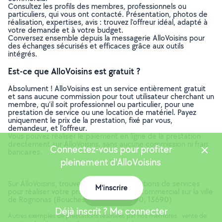
Consultez les profils des membres, professionnels ou
particuliers, qui vous ont contacté. Présentation, photos de
réalisation, expertises, avis : trouvez l'offreur idéal, adapté à
votre demande et à votre budget.
Conversez ensemble depuis la messagerie AlloVoisins pour
des échanges sécurisés et efficaces grâce aux outils
intégrés.
Est-ce que AlloVoisins est gratuit ?
Absolument ! AlloVoisins est un service entièrement gratuit
et sans aucune commission pour tout utilisateur cherchant un
membre, qu’il soit professionnel ou particulier, pour une
prestation de service ou une location de matériel. Payez
uniquement le prix de la prestation, fixé par vous,
demandeur, et l’offreur.
Vous pouvez réaliser le paiement en ligne de la prestation
directement sur AlloVoisins, sans aucune commission ni frais
Connectez-vous pour profiter
bancaires.
pleinement d'AlloVoisins
Sur AlloVoisins, trouvez toutes les prestations de services
M'inscrire
pour réaliser votre projet de Vendeur - Commercial sur la ville
Carte
de Rognonas (Bouches-du-Rhône, 13870, 13690)
Déjà inscrit ? Me connecter
Autres exemples de prestations réalisées par nos membres : vente de