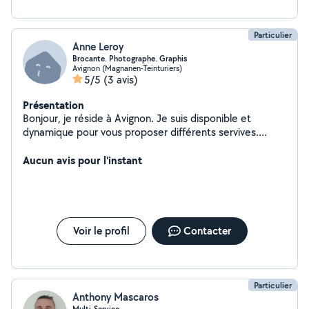
Particulier
Anne Leroy
Brocante. Photographe. Graphis
Avignon (Magnanen-Teinturiers)
5/5
(3 avis)
Présentation
Bonjour, je réside à Avignon. Je suis disponible et
dynamique pour vous proposer différents servives.
Administratif (dossiers à remplir/ apels tel/frappe de
documents sur ordi etc / garde d'enfants et aide aux
Aucun avis pour l'instant
devoirs après l'école que je peux aller chercher jusqu'au
retour des parents (j'ai été monitrice de colos plusieurs
annees/ ménage/ garde d'animaux / photos de vos
animaux de compagnie. N'hésitez pas à me contacter
pour tous renseignement. Merci i
Voir le profil
Contacter
Particulier
Anthony Mascaros