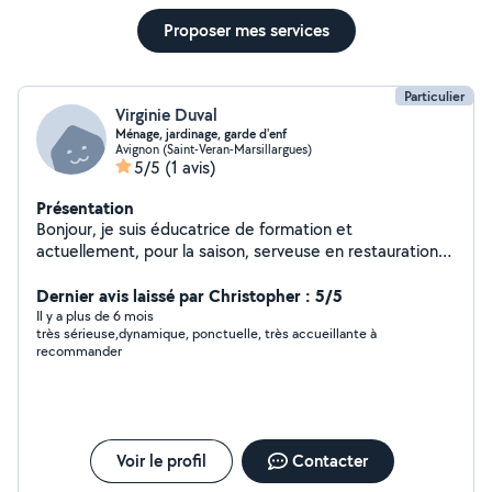
Proposer mes services
Particulier
Virginie Duval
Ménage, jardinage, garde d'enf
Avignon (Saint-Veran-Marsillargues)
5/5
(1 avis)
Présentation
Bonjour, je suis éducatrice de formation et
actuellement, pour la saison, serveuse en restauration
et événementiel. Inscrite depuis peu avec mon
compagnon, nous réalisons tout types de travaux, ce
Dernier avis laissé par Christopher : 5/5
dernier étant qualifié dans les domaines du bâtiment,
Il y a plus de 6 mois
très sérieuse,dynamique, ponctuelle, très accueillante à
de la mécanique...nous intervenons à 2 et/ou
recommander
individuellement. Nous sommes des personnes
respectueuses et de confiance ! À bientôt
Voir le profil
Contacter