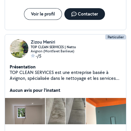
Voir le profil
Contacter
Particulier
Zizou Meniri
TOP CLEAN SERVICES | Netto
Avignon (Montfavet Banlieue)
-/5
Présentation
TOP CLEAN SERVICES est une entreprise basée à
Avignon, spécialisée dans le nettoyage et les services
d'entretien. Nous proposons : Nettoyage de maisons et
appartements Nettoyage fin de chantier Entretien de
Aucun avis pour l'instant
jardins et espaces verts Peinture intérieure des murs
Petits travaux de bricolage Notre objectif est d'offrir un
travail sérieux, propre et à des prix raisonnables.
Intervention à Avignon et dans les environs.