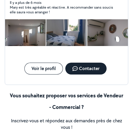
donc m'engager sur du long terme, et seulement pour
Il y a plus de 6 mois
Mary est très agréable et réactive. A recommander sans soucis
des missions ponctuelles, de préférence le weekend. Je
elle saura vous arranger !
suis très avenante, ponctuelle et sérieuse ! N'hésitez
pas à me contacter ! A très vite
Voir le profil
Contacter
Vous souhaitez proposer vos services de Vendeur
- Commercial ?
Inscrivez-vous et répondez aux demandes près de chez
vous !