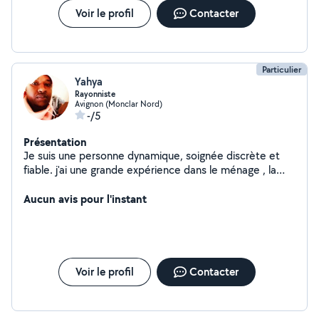
Voir le profil
Contacter
Particulier
Yahya
Rayonniste
Avignon (Monclar Nord)
-/5
Présentation
Je suis une personne dynamique, soignée discrète et
fiable. j'ai une grande expérience dans le ménage , la
manutention et vous pouvez compter sur une personne
de confiance à n'importe quel moment.
Aucun avis pour l'instant
Voir le profil
Contacter