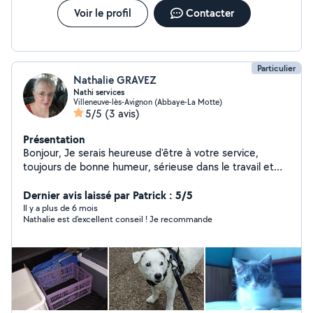
Voir le profil
Contacter
Particulier
Nathalie GRAVEZ
Nathi services
Villeneuve-lès-Avignon (Abbaye-La Motte)
5/5
(3 avis)
Présentation
Bonjour, Je serais heureuse d'être à votre service,
toujours de bonne humeur, sérieuse dans le travail et
ponctuelle, j'accorde beaucoup d'importance à la
qualité des prestations que je propose et à la
Dernier avis laissé par Patrick : 5/5
satisfaction des personnes. Je cherche des petites
Il y a plus de 6 mois
Nathalie est d'excellent conseil ! Je recommande
prestations autour de chez moi. - Aide à la prise de
commande sur support informatique (sur mon
ordinateur portable) et livraison à domicile des courses
alimentaires à récupérer en drive. (Début Janvier 2026
j'ouvre ma micro-entreprise d'aide à la personne pour la
livraison de courses alimentaires à domicile, à retirer en
drive, cela dès que j'aurai mon numéro de Siret dossier