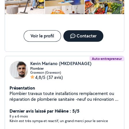
Voir le profil
Contacter
Auto-entrepreneur
Kevin Mariano (MKDEPANAGE)
Plombier
Graveson (Graveson)
4,8/5
(37 avis)
Présentation
Plombier travaux toute installations remplacement ou
réparation de plomberie sanitaire -neuf ou rénovation -
ex: meuble vasque et lavabo, bac à douche ,baignoire,
robinetterie, WC, etc.. Autre prestation possible très
Dernier avis laissé par Hélène : 5/5
bricoleur N'hésitez pas à me contacter pour plus
Il y a 6 mois
Kévin est très sympa et reactif, un grand merci pour le service
d'informations.