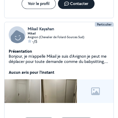
Voir le profil
Contacter
Particulier
Mikail Kayahan
Mikail
Avignon (Chevalier de Folard-Sources Sud)
-/5
Présentation
Bonjour, je m'appelle Mikail je suis d'Avignon je peut me
déplacer pour toute demande comme du babysitting,
aide de déménagement, garder des animaux, tondre un
jardin, peinture. Je suis toujours disponible veuillez me
Aucun avis pour l'instant
contacter pour toute demande. Merci.