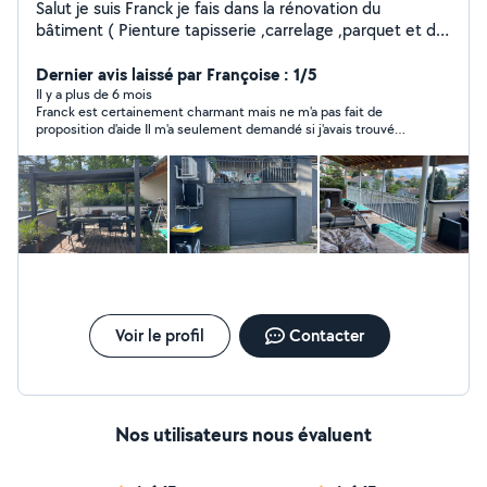
Salut je suis Franck je fais dans la rénovation du
bâtiment ( Pienture tapisserie ,carrelage ,parquet et du
réagréage montage de meubles si possible merci de me
contacter pour vos services
Dernier avis laissé par Françoise : 1/5
Il y a plus de 6 mois
Franck est certainement charmant mais ne m'a pas fait de
proposition d'aide Il m'a seulement demandé si j'avais trouvé
quelqu'un Quand en réponse j'ai demande s'il était intéressé, je
n'ai pas eu de retour.Etonnant !! Il n'y a aucune prestation à
évaluer
Voir le profil
Contacter
Nos utilisateurs nous évaluent