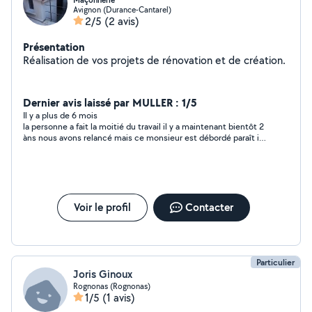
Maçonnerie
Avignon (Durance-Cantarel)
2/5
(2 avis)
Présentation
Réalisation de vos projets de rénovation et de création.
Dernier avis laissé par MULLER : 1/5
Il y a plus de 6 mois
la personne a fait la moitié du travail il y a maintenant bientôt 2
àns nous avons relancé mais ce monsieur est débordé paraît il
et ne reviendra pas terminer le chantier pas sérieux à oublier
très vite par contre il est bien parti avec les euros abus sur
personnes vulnérables. je ne le recommande absolument pas
du tout il y a tellement d artisans sérieux...
Voir le profil
Contacter
Particulier
Joris Ginoux
Rognonas (Rognonas)
1/5
(1 avis)