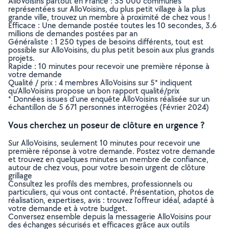
AlloVoisins partout en France : 35 000 communes
représentées sur AlloVoisins, du plus petit village à la plus
grande ville, trouvez un membre à proximité de chez vous !
Efficace : Une demande postée toutes les 10 secondes, 3.6
millions de demandes postées par an
Généraliste : 1 250 types de besoins différents, tout est
possible sur AlloVoisins, du plus petit besoin aux plus grands
projets.
Rapide : 10 minutes pour recevoir une première réponse à
votre demande
Qualité / prix : 4 membres AlloVoisins sur 5* indiquent
qu’AlloVoisins propose un bon rapport qualité/prix
* Données issues d’une enquête AlloVoisins réalisée sur un
échantillon de 5 671 personnes interrogées (Février 2024)
Vous cherchez un poseur de clôture en urgence ?
Sur AlloVoisins, seulement 10 minutes pour recevoir une
première réponse à votre demande. Postez votre demande
et trouvez en quelques minutes un membre de confiance,
autour de chez vous, pour votre besoin urgent de clôture
grillage
Consultez les profils des membres, professionnels ou
particuliers, qui vous ont contacté. Présentation, photos de
réalisation, expertises, avis : trouvez l'offreur idéal, adapté à
votre demande et à votre budget.
Conversez ensemble depuis la messagerie AlloVoisins pour
des échanges sécurisés et efficaces grâce aux outils