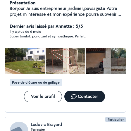
Présentation
Bonjour Je suis entrepreneur jardinier,paysagiste Votre
projet m'intéresse et mon expérience pourra subvenir à
vos besoins. J'exerce aussi des petits travaux de
Dernier avis laissé par Annette : 5/5
maçonnerie... J'accepte les chèques CESU Merci
Il y a plus de 6 mois
Super boulot, ponctuel et sympathique. Parfait.
Pose de clôture ou de grillage
Voir le profil
Contacter
Particulier
Ludovic Brayard
Terrassier