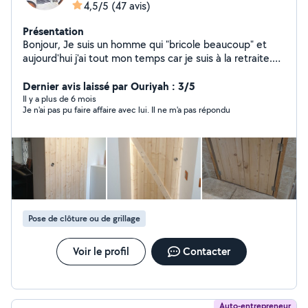
4,5/5
(47 avis)
Présentation
Bonjour, Je suis un homme qui "bricole beaucoup" et
aujourd'hui j'ai tout mon temps car je suis à la retraite.
Je fais de la menuiserie, la plomberie, la petite
électricité basique, la faience, la serrurerie, la soudure
Dernier avis laissé par Ouriyah : 3/5
arc. Je dessine et réalise également des plans en 2 D et
Il y a plus de 6 mois
Je n'ai pas pu faire affaire avec lui. Il ne m'a pas répondu
3D sur logiciel ( ex: permis de construire pour extension
de maison ou autre) En deux mots j'ai la passion du
bricolage. Conclusion je suis un bricoleur....Mais pas un
bricolo... Ce n'est pas tout , je suis artisan créateur
(micro entrepreneur) d'objets décoratifs en bois flotté.
Si la décoration en bois flotté venait à vous plaire ou à
vous inspirer, ne cherchez plus, (je crée aussi du sur
mesure) je suis peut être votre homme. Vous pouvez
Pose de clôture ou de grillage
toujours voir mes créations en allant visiter mon site
internet. Me contacter éventuellement pour vous
fournir le lien de mon site. Merci. Cordialement.
Voir le profil
Contacter
Auto-entrepreneur