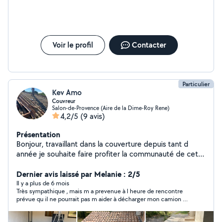
Voir le profil
Contacter
Particulier
Kev Amo
Couvreur
Salon-de-Provence (Aire de la Dime-Roy Rene)
4,2/5
(9 avis)
Présentation
Bonjour, travaillant dans la couverture depuis tant d
année je souhaite faire profiter la communauté de cette
expérience pour prendre soin de vos toitures , je
souhaiterais mettre mon expérience au sein du site
Dernier avis laissé par Melanie : 2/5
pour diverses missions Je peux également mettre au
Il y a plus de 6 mois
Très sympathique , mais m a prevenue à l heure de rencontre
services mes compétences de façadier et de peintre
prévue qu il ne pourrait pas m aider à décharger mon camion de
Très bonne recherche à vous Kevin
déménagement ...