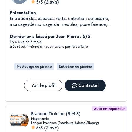
5/5
(2 avis)
Présentation
Entretien des espaces verts, entretien de piscine,
montage/démontage de meubles, pose faïence,
bricolage multiservices, transport avec utilitaire, mise en
déchetterie.
Dernier avis laissé par Jean Pierre : 5/5
Il y a plus de 6 mois
très réactif même si nous n'avons pas fait affaire
Nettoyage de piscine
Entretien de piscine
Voir le profil
Contacter
Auto-entrepreneur
Brandon Dolcino (B.M.S)
Maçonnerie
Lançon-Provence (Exterieurs-Baisses-Sibourg)
5/5
(2 avis)