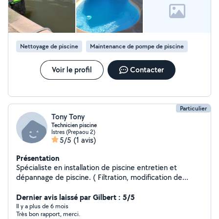
Nettoyage de piscine
Maintenance de pompe de piscine
Voir le profil
Contacter
Particulier
Tony Tony
Technicien piscine
Istres (Prepaou 2)
5/5
(1 avis)
Présentation
Spécialiste en installation de piscine entretien et
dépannage de piscine. ( Filtration, modification de
filtration, changement de sable , changement de
skimmer et recherche de fuite) ainsi que remise en
Dernier avis laissé par Gilbert : 5/5
route piscine.
Il y a plus de 6 mois
Très bon rapport, merci.