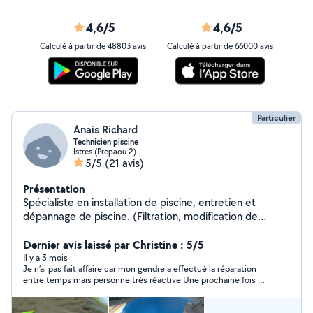
4,6/5
4,6/5
Calculé à partir de 48803 avis
Calculé à partir de 66000 avis
Particulier
Anais Richard
Technicien piscine
Istres (Prepaou 2)
5/5
(21 avis)
Présentation
Spécialiste en installation de piscine, entretien et
dépannage de piscine. (Filtration, modification de
filtration, changement de skimmer et recherche de
fuite) ainsi que remise en route piscine
Dernier avis laissé par Christine : 5/5
Il y a 3 mois
Je n’ai pas fait affaire car mon gendre a effectué la réparation
entre temps mais personne très réactive Une prochaine fois …