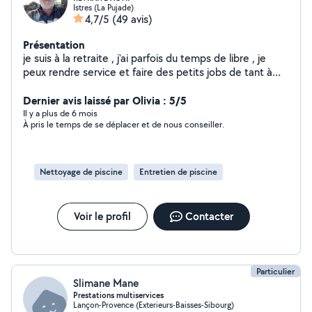
Istres (La Pujade)
4,7/5
(49 avis)
Présentation
je suis à la retraite , j'ai parfois du temps de libre , je
peux rendre service et faire des petits jobs de tant à
autre . J'ai un Kangoo et une remorque 500 kg ,je peux
deplacer des matériaux, déplacer de l'électro ménager,
Dernier avis laissé par Olivia : 5/5
aller à la déchetterie pour vider vos encombrants, je
Il y a plus de 6 mois
À pris le temps de se déplacer et de nous conseiller.
peux vider votre maison, garage, cave , via la
déchetterie.
Nettoyage de piscine
Entretien de piscine
Voir le profil
Contacter
Particulier
Slimane Mane
Prestations multiservices
Lançon-Provence (Exterieurs-Baisses-Sibourg)