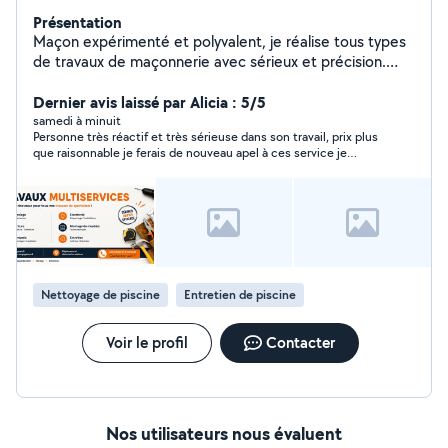
Présentation
Maçon expérimenté et polyvalent, je réalise tous types
de travaux de maçonnerie avec sérieux et précision.
Rigoureux et à l'écoute, je m'engage à fournir un travail
soigné et de qualité pour chaque chantier.
Dernier avis laissé par Alicia : 5/5
samedi à minuit
Personne très réactif et très sérieuse dans son travail, prix plus
que raisonnable je ferais de nouveau apel à ces service je
recommande à 100%
Nettoyage de piscine
Entretien de piscine
Voir le profil
Contacter
Nos utilisateurs nous évaluent