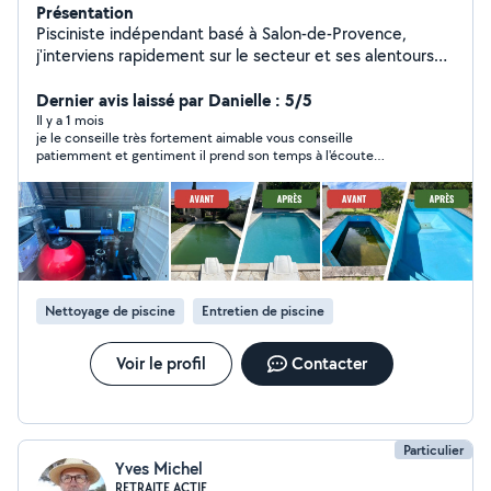
Présentation
Pisciniste indépendant basé à Salon-de-Provence,
j'interviens rapidement sur le secteur et ses alentours
(Pélissanne, Mouriès, Grans). Je vous accompagne pour
: Remise en route de votre piscine Entretien régulier (à
Dernier avis laissé par Danielle : 5/5
la semaine ou quinzaine) Nettoyage complet du bassin
Il y a 1 mois
je le conseille très fortement aimable vous conseille
et du système de filtration Hivernage : vous garantir une
patiemment et gentiment il prend son temps à l'écoute
eau propre, saine et parfaitement équilibrée, sans
exceptionnellement gentil merci beaucoup à vous Victor
contrainte pour vous. , ́ ́, je propose un suivi personnalisé
et des prestations claires, adaptées à chaque piscine.
Au plaisir de prendre soin de votre piscine.
Nettoyage de piscine
Entretien de piscine
Voir le profil
Contacter
Particulier
Yves Michel
RETRAITE ACTIF