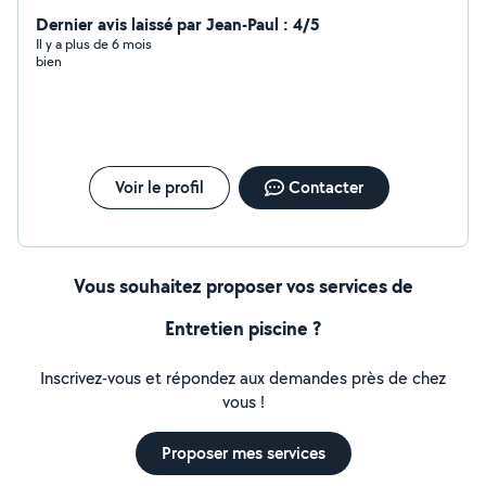
travaux. Je touche à peu près à tout. J'ai aussi pas mal
de matériel que je peux louer ( perforateur, ponceuse,
Dernier avis laissé par Jean-Paul : 4/5
scie électrique sur plateau,
Il y a plus de 6 mois
bien
Voir le profil
Contacter
Vous souhaitez proposer vos services de
Entretien piscine ?
Inscrivez-vous et répondez aux demandes près de chez
vous !
Proposer mes services