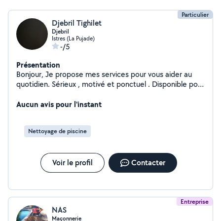
Particulier
Djebril Tighilet
Djebril
Istres (La Pujade)
-/5
Présentation
Bonjour, Je propose mes services pour vous aider au
quotidien. Sérieux , motivé et ponctuel . Disponible pour
tous types de services . Je travaille avec soin et
efficacité. Je me déplace facilement. N'hésitez pas à
Aucun avis pour l'instant
me contacter !
Nettoyage de piscine
Voir le profil
Contacter
Entreprise
NAS
Maçonnerie