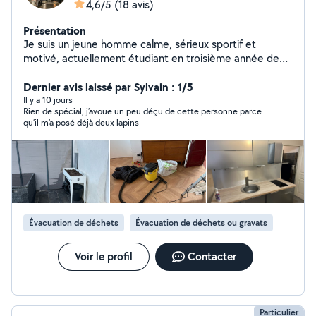
4,6/5
(18 avis)
Présentation
Je suis un jeune homme calme, sérieux sportif et
motivé, actuellement étudiant en troisième année de
licence d'anglais. Passionné par le travail manuel, je
possède de compétences en bricolage et en
Dernier avis laissé par Sylvain : 1/5
maintenance, acquises au fil de mes nombreuses
Il y a 10 jours
Rien de spécial, j’avoue un peu déçu de cette personne parce
expériences. Autonome, appliqué et toujours prêt à
qu’il m’a posé déjà deux lapins
apprendre, je m'investis pleinement dans chaque
mission qui m'est confiée.
Évacuation de déchets
Évacuation de déchets ou gravats
Voir le profil
Contacter
Particulier