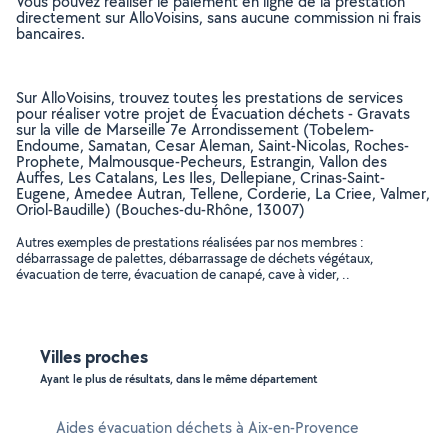
Vous pouvez réaliser le paiement en ligne de la prestation
directement sur AlloVoisins, sans aucune commission ni frais
bancaires.
Sur AlloVoisins, trouvez toutes les prestations de services
pour réaliser votre projet de Évacuation déchets - Gravats
sur la ville de Marseille 7e Arrondissement (Tobelem-
Endoume, Samatan, Cesar Aleman, Saint-Nicolas, Roches-
Prophete, Malmousque-Pecheurs, Estrangin, Vallon des
Auffes, Les Catalans, Les Iles, Dellepiane, Crinas-Saint-
Eugene, Amedee Autran, Tellene, Corderie, La Criee, Valmer,
Oriol-Baudille) (Bouches-du-Rhône, 13007)
Autres exemples de prestations réalisées par nos membres :
débarrassage de palettes, débarrassage de déchets végétaux,
évacuation de terre, évacuation de canapé, cave à vider, ..
Villes proches
Ayant le plus de résultats, dans le même département
Aides évacuation déchets à Aix-en-Provence