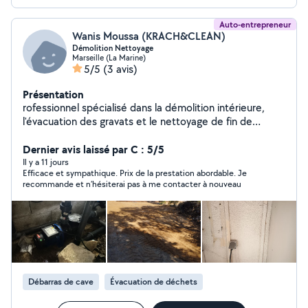
Auto-entrepreneur
Wanis Moussa (KRACH&CLEAN)
Démolition Nettoyage
Marseille (La Marine)
5/5
(3 avis)
Présentation
rofessionnel spécialisé dans la démolition intérieure,
l'évacuation des gravats et le nettoyage de fin de
chantier. J'interviens auprès des particuliers, artisans et
professionnels pour : Démolition de cloisons non
Dernier avis laissé par C : 5/5
porteuses Dépose de cuisines et salles de bain Retrait
Il y a 11 jours
Efficace et sympathique. Prix de la prestation abordable. Je
de carrelage, parquet, faux plafonds et revêtements
recommande et n’hésiterai pas à me contacter à nouveau
Débarras de gravats, matériaux et encombrants
Évacuation des déchets de chantier Nettoyage complet
après travaux Remise en état avant réception, location
ou vente Sérieux, réactif et équipé pour les chantiers de
rénovation, appartements, maisons, locaux
commerciaux et bureaux. Devis gratuit et facture
disponible.
Débarras de cave
Évacuation de déchets