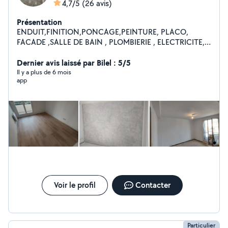
4,7/5
(26 avis)
Présentation
ENDUIT,FINITION,PONCAGE,PEINTURE, PLACO,
FACADE ,SALLE DE BAIN , PLOMBIERIE , ELECTRICITE,
DEMOLITION , CARRELAGE , MACONNERIE
RENOVATION TOUT CORPS ETAT
Dernier avis laissé par Bilel : 5/5
Il y a plus de 6 mois
app
Voir le profil
Contacter
Particulier