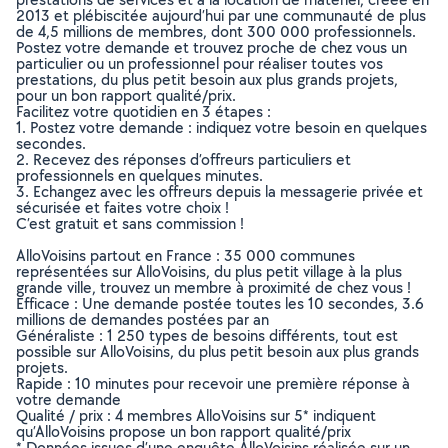
2013 et plébiscitée aujourd’hui par une communauté de plus
de 4,5 millions de membres, dont 300 000 professionnels.
Postez votre demande et trouvez proche de chez vous un
particulier ou un professionnel pour réaliser toutes vos
prestations, du plus petit besoin aux plus grands projets,
pour un bon rapport qualité/prix.
Facilitez votre quotidien en 3 étapes :
1. Postez votre demande : indiquez votre besoin en quelques
secondes.
2. Recevez des réponses d’offreurs particuliers et
professionnels en quelques minutes.
3. Echangez avec les offreurs depuis la messagerie privée et
sécurisée et faites votre choix !
C’est gratuit et sans commission !
AlloVoisins partout en France : 35 000 communes
représentées sur AlloVoisins, du plus petit village à la plus
grande ville, trouvez un membre à proximité de chez vous !
Efficace : Une demande postée toutes les 10 secondes, 3.6
millions de demandes postées par an
Généraliste : 1 250 types de besoins différents, tout est
possible sur AlloVoisins, du plus petit besoin aux plus grands
projets.
Rapide : 10 minutes pour recevoir une première réponse à
votre demande
Qualité / prix : 4 membres AlloVoisins sur 5* indiquent
qu’AlloVoisins propose un bon rapport qualité/prix
* Données issues d’une enquête AlloVoisins réalisée sur un