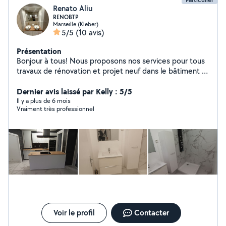
Renato Aliu
RENOBTP
Marseille (Kleber)
5/5
(10 avis)
Présentation
Bonjour à tous! Nous proposons nos services pour tous
travaux de rénovation et projet neuf dans le bâtiment et
maison individuelle - Petite Maçonnerie -Rénovation -
Agrandissement -Surélévation -Démolition -Cloisons-
Dernier avis laissé par Kelly : 5/5
Isolation et faux-plafonds -Revêtement de sols et murs
Il y a plus de 6 mois
Vraiment très professionnel
( carrelage, sol pvc, sol stratifié, parquet) Plomberie -
sanitaire - Cuisine Peinture - Cage d'escalier Électricité
Piscine ( Terrassement et maçonnerie) Façade
Voir le profil
Contacter