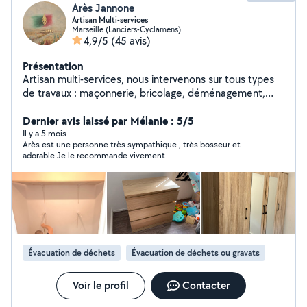
Arès Jannone
Artisan Multi-services
Marseille (Lanciers-Cyclamens)
4,9/5
(45 avis)
Présentation
Artisan multi-services, nous intervenons sur tous types
de travaux : maçonnerie, bricolage, déménagement,
livraison, aide à domicile, garde d'animaux, construction
de piscines sur mesure, etc. Je suis Arès et je travaille
Dernier avis laissé par Mélanie : 5/5
avec mon père, maître artisan professionnel en
Il y a 5 mois
Arès est une personne très sympathique , très bosseur et
maçonnerie depuis plus de 30 ans. Du plus simple au
adorable Je le recommande vivement
plus complexe, nous répondons à tout type de
demande avec sérieux et exigence. Réactifs et
polyvalents, nous nous adaptons à chaque situation et
nous nous engageons à assurer un suivi après
intervention si nécessaire. N'hésitez pas à nous
contacter pour toute demande. Travail soigné et fiable.
Évacuation de déchets
Évacuation de déchets ou gravats
Voir le profil
Contacter