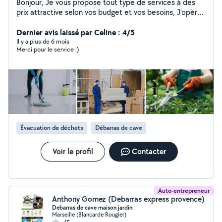
Bonjour, Je vous propose tout type de services à des
prix attractive selon vos budget et vos besoins, J'opère
essentiellement dans le déménagement, terrassement
et évacuation des déchets. Je suis ponctuel et je n'est
Dernier avis laissé par Celine : 4/5
qu'une parole. N'hésitez pas à me contacter
Il y a plus de 6 mois
Merci pour le service :)
Évacuation de déchets
Débarras de cave
Voir le profil
Contacter
Auto-entrepreneur
Anthony Gomez (Debarras express provence)
Debarras de cave maison jardin
Marseille (Blancarde Rougier)