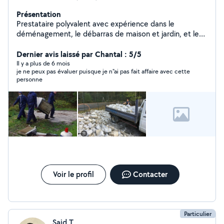
Présentation
Prestataire polyvalent avec expérience dans le
déménagement, le débarras de maison et jardin, et le
débroussaillage de terrains. Sérieux, autonome et
efficace, je propose des interventions rapides et
Dernier avis laissé par Chantal : 5/5
soignées pour particuliers et professionnels. Habitué
Il y a plus de 6 mois
je ne peux pas évaluer puisque je n"ai pas fait affaire avec cette
aux travaux physiques, je sais m'adapter aux besoins de
personne
chaque client tout en respectant les règles de sécurité.
Voir le profil
Contacter
Particulier
Said T