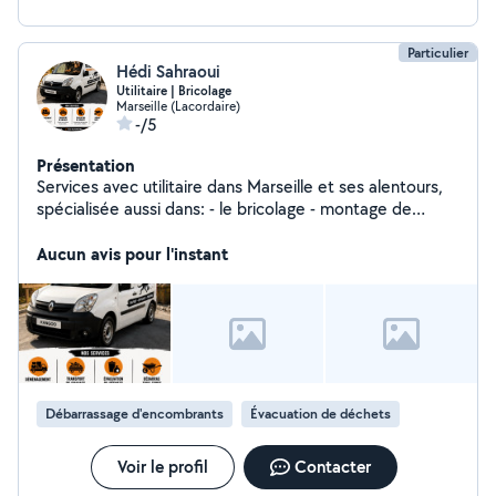
Particulier
Hédi Sahraoui
Utilitaire | Bricolage
Marseille (Lacordaire)
-/5
Présentation
Services avec utilitaire dans Marseille et ses alentours,
spécialisée aussi dans: - le bricolage - montage de
meubles en kit - évacuation de déchet/gravats - autres
services N'hésitez plus et contactez kangourou pour un
Aucun avis pour l'instant
travail propre efficace et à tarif plus que raisonnable
Débarrassage d'encombrants
Évacuation de déchets
Voir le profil
Contacter