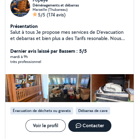
Déménagements et débarras
Marseille (Thubaneau)
5/5
(174 avis)
Présentation
Salut à tous Je propose mes services de D'evacuation
et debarras et bien plus a des Tarifs resonable. Nous
sommes Costauds , Minutieux et Soigneux et bien
évidemment avec le sourire. Votre Démé..... et le nôtre,
Dernier avis laissé par Bassem : 5/5
Équipements complet pour mener à bien votre démé....
mardi à 9h
très professionnel
en toute sécurité et sérénité . urgente rapide c'est OK
A très vite
Évacuation de déchets ou gravats
Débarras de cave
Voir le profil
Contacter