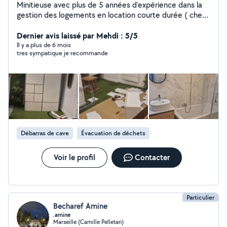
Minitieuse avec plus de 5 années d'expérience dans la
gestion des logements en location courte durée ( check
in, check out, ménage, linge, réappro,...), c'est avec
plaisir que je mettrai mes services à votre disposition. :)
Dernier avis laissé par Mehdi : 5/5
Je suis également disponible pour les ménages
Il y a plus de 6 mois
tres sympatique je recommande
ponctuels , ménages de fin de chantier, ménage de
logement insalubre... J'ai tout le matériel ménager pro (
aspirateur pro karcher, autolaveuse, lave vitre karcher,
nettoyeur haute pression karcher...) Au plaisir de
collaborer avec vous
Débarras de cave
Évacuation de déchets
Voir le profil
Contacter
Particulier
Becharef Amine
.amine
Marseille (Camille Pelletan)