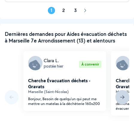
1
2
3
Page
suivante
Dernières demandes pour Aides évacuation déchets
à Marseille 7e Arrondissement (13) et alentours
Clara L.
M
À convenir
postée hier
p
Cherche Évacuation déchets -
Cherche 
Gravats
Gravats
Marseille (Saint-Nicolas)
Marseille 
Bonjour, Besoin de quelqu'un qui peut me
Bonjour, d
mettre un matelas à la déchèterie 160x200
déménageme
évacuer de