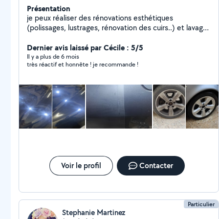
Présentation
je peux réaliser des rénovations esthétiques
(polissages, lustrages, rénovation des cuirs..) et lavages
extérieur/intérieur sur vos véhicules. forfait préparation
à la vente (lavage intérieur/extérieur + photos pour la
Dernier avis laissé par Cécile : 5/5
mise en vente du véhicule) polissage intégral et
Il y a plus de 6 mois
très réactif et honnête ! je recommande !
protection céramique longue durée etc.. je peux me
déplacer à domicile selon les prestations n'hésitez pas
à me contacter pour toute demande ou information
Mon Instagram ou je poste mes réalisations :
srdetailing_fr
Voir le profil
Contacter
Particulier
Stephanie Martinez