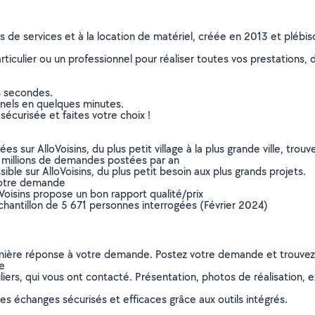
ns de services et à la location de matériel, créée en 2013 et plébi
culier ou un professionnel pour réaliser toutes vos prestations, d
s secondes.
nnels en quelques minutes.
sécurisée et faites votre choix !
sur AlloVoisins, du plus petit village à la plus grande ville, tro
 millions de demandes postées par an
ible sur AlloVoisins, du plus petit besoin aux plus grands projets.
votre demande
oVoisins propose un bon rapport qualité/prix
chantillon de 5 671 personnes interrogées (Février 2024)
remière réponse à votre demande. Postez votre demande et trouve
ie
ers, qui vous ont contacté. Présentation, photos de réalisation, exp
s échanges sécurisés et efficaces grâce aux outils intégrés.