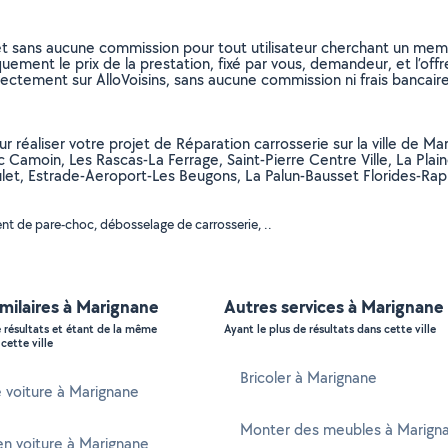
et sans aucune commission pour tout utilisateur cherchant un membre
uement le prix de la prestation, fixé par vous, demandeur, et l’offr
rectement sur AlloVoisins, sans aucune commission ni frais bancaire
our réaliser votre projet de Réparation carrosserie sur la ville de
arc Camoin, Les Rascas-La Ferrage, Saint-Pierre Centre Ville, La P
let, Estrade-Aeroport-Les Beugons, La Palun-Bausset Florides-Raphe
t de pare-choc, débosselage de carrosserie, ..
imilaires à Marignane
Autres services à Marignane
e résultats et étant de la même
Ayant le plus de résultats dans cette ville
cette ville
Bricoler à Marignane
 voiture à Marignane
Monter des meubles à Marign
n voiture à Marignane