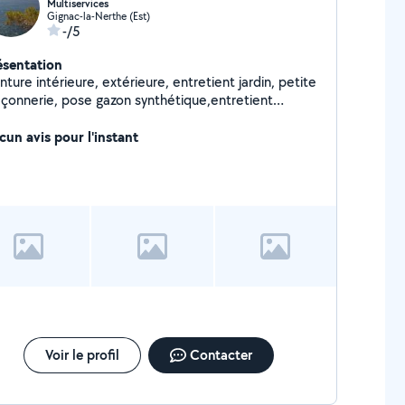
Multiservices
Gignac-la-Nerthe (Est)
-/5
ésentation
 intérieure, extérieure, entretient jardin, petite
çonnerie, pose gazon synthétique,entretient
hicule, petite mécanique
cun avis pour l'instant
Voir le profil
Contacter