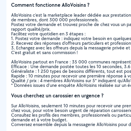
Comment fonctionne AlloVoisins ?
AlloVoisins c’est la marketplace leader dédiée aux prestatio
de membres, dont 300 000 professionnels.
Postez votre demande et trouvez proche de chez vous un parti
rapport qualité/prix.
Facilitez votre quotidien en 3 étapes :
1. Postez votre demande : indiquez votre besoin en quelque
2. Recevez des réponses d’offreurs particuliers et professio
3. Echangez avec les offreurs depuis la messagerie privée et 
C’est gratuit et sans commission !
AlloVoisins partout en France : 35 000 communes représentées 
Efficace : Une demande postée toutes les 10 secondes, 3.6
Généraliste : 1 250 types de besoins différents, tout est poss
Rapide : 10 minutes pour recevoir une première réponse à 
Qualité / prix : 4 membres AlloVoisins sur 5* indiquent qu’All
* Données issues d’une enquête AlloVoisins réalisée sur un é
Vous cherchez un carossier en urgence ?
Sur AlloVoisins, seulement 10 minutes pour recevoir une p
chez vous, pour votre besoin urgent de réparation carrosser
Consultez les profils des membres, professionnels ou particuli
demande et à votre budget.
Conversez ensemble depuis la messagerie AlloVoisins pour de