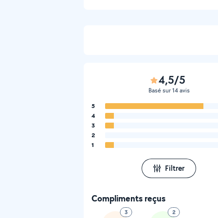
4,5/5
Basé sur 14 avis
5
4
3
2
1
Filtrer
Compliments reçus
3
2