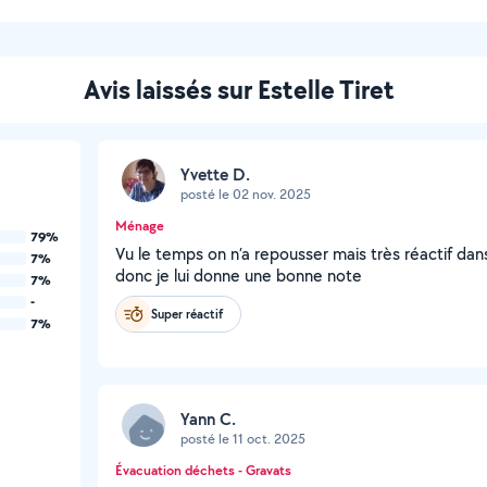
Avis laissés sur Estelle Tiret
Yvette D.
posté le 02 nov. 2025
Ménage
79%
Vu le temps on n’a repousser mais très réactif da
7%
donc je lui donne une bonne note
7%
-
Super réactif
7%
Yann C.
posté le 11 oct. 2025
Évacuation déchets - Gravats