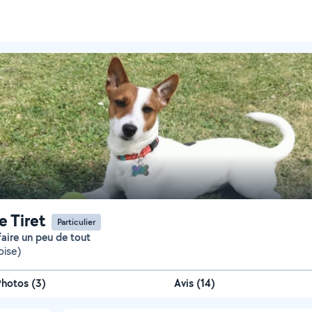
e Tiret
Particulier
faire un peu de tout
oise)
Photos
(
3
)
Avis (14)