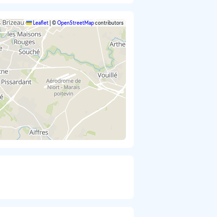
Leaflet
|
©
OpenStreetMap
contributors