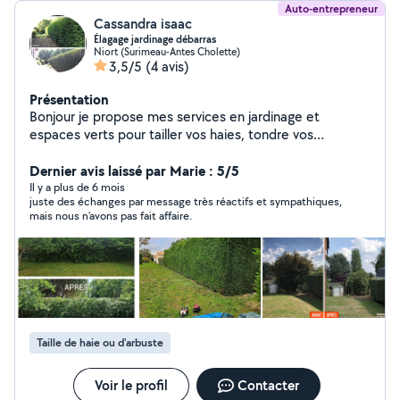
Auto-entrepreneur
Cassandra isaac
Élagage jardinage débarras
Niort (Surimeau-Antes Cholette)
3,5/5
(4 avis)
Présentation
Bonjour je propose mes services en jardinage et
espaces verts pour tailler vos haies, tondre vos
pelouses, ramassage de feuilles, plantations diverses,
nettoyage , débarrassage des encombrants, du garage
Dernier avis laissé par Marie : 5/5
vers la dechetterie, nettoyage toiture, et nombreux
Il y a plus de 6 mois
juste des échanges par message très réactifs et sympathiques,
autres petits travaux et services diversje me déplace
mais nous n'avons pas fait affaire.
dans tout le département avec mon matériel. Posé de
bennes possible pour enlever de terre grava on tout
genre N'hésitez pas à me contacter
Taille de haie ou d'arbuste
Voir le profil
Contacter