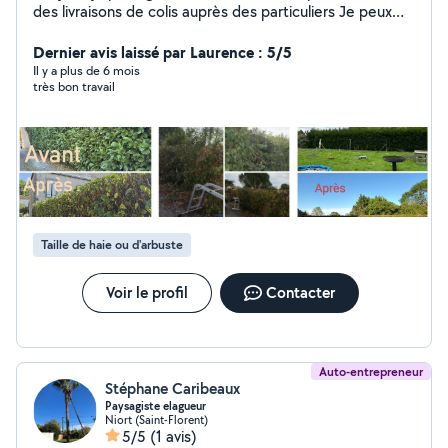
des livraisons de colis auprès des particuliers Je peux
effectuer des evacuation de gravats type déchets vert ,
cartons , etc Taille de haie Désherbage
Dernier avis laissé par Laurence : 5/5
Il y a plus de 6 mois
très bon travail
Taille de haie ou d'arbuste
Voir le profil
Contacter
Auto-entrepreneur
Stéphane Caribeaux
Paysagiste elagueur
Niort (Saint-Florent)
5/5
(1 avis)