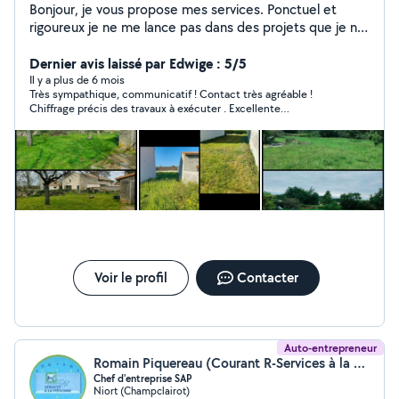
Bonjour, je vous propose mes services. Ponctuel et
rigoureux je ne me lance pas dans des projets que je ne
pourrais terminer. Dynamique et joviale j'aime travailler
dans la bonne humeur
Dernier avis laissé par Edwige : 5/5
Il y a plus de 6 mois
Très sympathique, communicatif ! Contact très agréable !
Chiffrage précis des travaux à exécuter . Excellente
impression... Les travaux seront réalisés prochainement.
Voir le profil
Contacter
Auto-entrepreneur
Romain Piquereau (Courant R-Services à la personne)
Chef d'entreprise SAP
Niort (Champclairot)