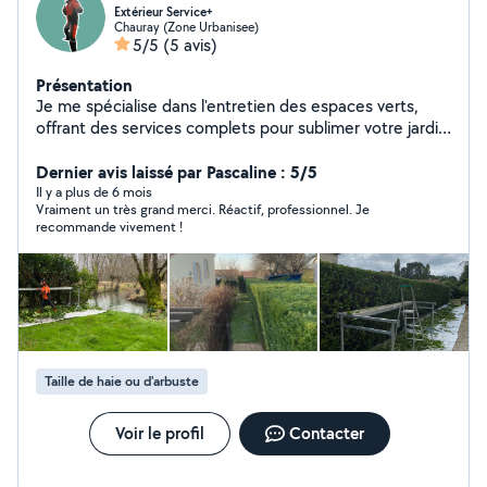
Extérieur Service+
Chauray (Zone Urbanisee)
5/5
(5 avis)
Présentation
Je me spécialise dans l'entretien des espaces verts,
offrant des services complets pour sublimer votre jardin
et votre maison. Que ce soit pour la tonte de pelouse,
la taille d'arbustes, taille de haies...
Dernier avis laissé par Pascaline : 5/5
Il y a plus de 6 mois
Vraiment un très grand merci. Réactif, professionnel. Je
recommande vivement !
Taille de haie ou d'arbuste
Voir le profil
Contacter