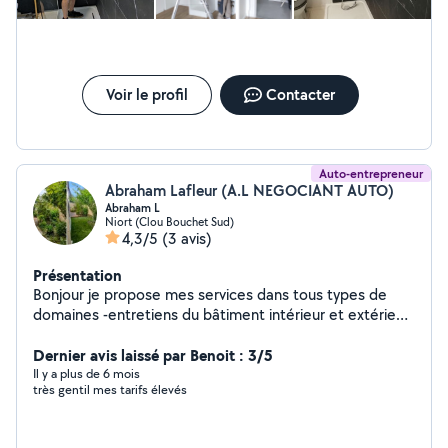
Voir le profil
Contacter
Auto-entrepreneur
Abraham Lafleur (A.L NEGOCIANT AUTO)
Abraham L
Niort (Clou Bouchet Sud)
4,3/5
(3 avis)
Présentation
Bonjour je propose mes services dans tous types de
domaines -entretiens du bâtiment intérieur et extérieur
petite maçonnerie -espaces vert jardinage élagage
taillage de haie tonte de pelouse debroussaillage -
Dernier avis laissé par Benoit : 3/5
petite réparation véhicule entretien nettoyage.
Il y a plus de 6 mois
très gentil mes tarifs élevés