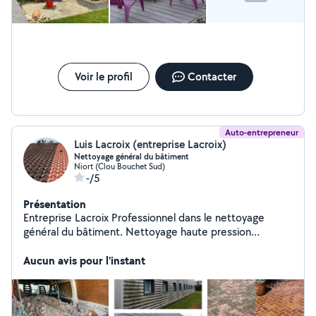
Voir le profil
Contacter
Auto-entrepreneur
Luis Lacroix (entreprise Lacroix)
Nettoyage général du bâtiment
Niort (Clou Bouchet Sud)
-/5
Présentation
Entreprise Lacroix Professionnel dans le nettoyage
général du bâtiment. Nettoyage haute pression
Nettoyage toiture Nettoyage façade Nettoyage, mur
et muret Nettoyage terrasse Nettoyage portail
Aucun avis pour l'instant
Nettoyage intérieur extérieur Devis et déplacement
gratuit