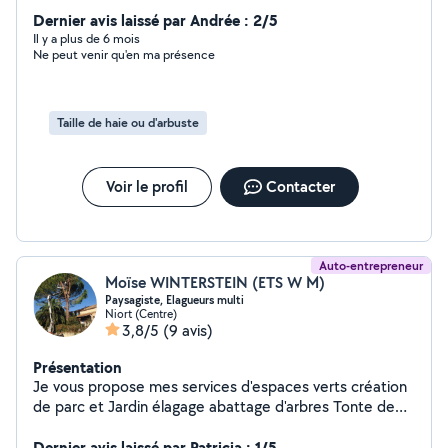
Dernier avis laissé par Andrée : 2/5
Il y a plus de 6 mois
Ne peut venir qu'en ma présence
Taille de haie ou d'arbuste
Voir le profil
Contacter
Auto-entrepreneur
Moïse WINTERSTEIN (ETS W M)
Paysagiste, Elagueurs multi
Niort (Centre)
3,8/5
(9 avis)
Présentation
Je vous propose mes services d'espaces verts création
de parc et Jardin élagage abattage d'arbres Tonte de
pelouse, taille d'Arbuste taille de haie débroussaillage
sur grande surface de terrain enlèvement des végétaux
Dernier avis laissé par Patricia : 1/5