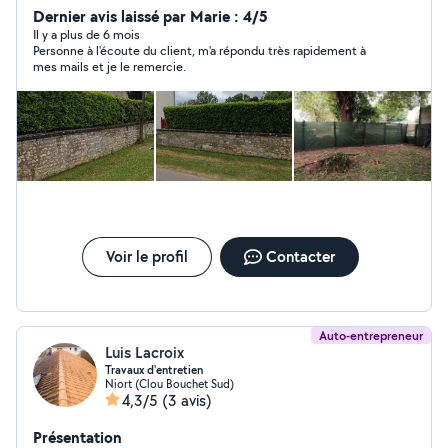
plantation, taillage de haies et arbre , tonte... Je serai
Dernier avis laissé par Marie : 4/5
ravie de répondre à vos attente et vos demande et
Il y a plus de 6 mois
Personne à l'écoute du client, m'a répondu très rapidement à
ainsi de vous conseiller N'hésitez pas à me contacter
mes mails et je le remercie.
pour plus de renseignement Merci à vous
Voir le profil
Contacter
Auto-entrepreneur
Luis Lacroix
Travaux d'entretien
Niort (Clou Bouchet Sud)
4,3/5
(3 avis)
Présentation