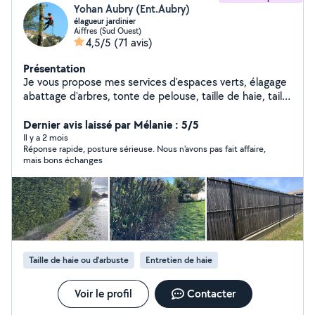
Yohan Aubry (Ent.Aubry)
élagueur jardinier
Aiffres (Sud Ouest)
4,5/5
(71 avis)
Présentation
Je vous propose mes services d'espaces verts, élagage
abattage d'arbres, tonte de pelouse, taille de haie, taille
arbuste débroussaillage en tout genre travaux
paysagers terrassement et petite maçonnerie en tout
Dernier avis laissé par Mélanie : 5/5
genre possibilité de location de bennes, enlèvement
Il y a 2 mois
Réponse rapide, posture sérieuse. Nous n'avons pas fait affaire,
des végétaux et déchets bois pierre encombrants ect
mais bons échanges
délais d'intervention rapide un coup de vent un orage
pas de soucis intervention urgente
Taille de haie ou d'arbuste
Entretien de haie
Voir le profil
Contacter