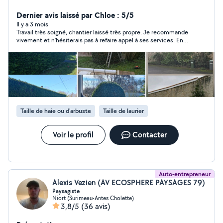
DÉMONTAGE PAR RÉTENTION ETÊTAGE TAILLE ET
ARRACHAGE DE HAIES DÉBROUSSAILLAGE TONTE
Dernier avis laissé par Chloe : 5/5
PELOUSE RAMASSAGE DES FEUILLE NETTOYAGE
Il y a 3 mois
Travail très soigné, chantier laissé très propre. Je recommande
EXTÉRIEURE ÉVACUATION DES DÉCHETS VERT
vivement et n'hésiterais pas à refaire appel à ses services. En
TRAITEMENT TOITURE ANTI MOUSSE NETOYAGE
plus, très réactif. Au top!
ALLÉ,TERRASSE,MURS,FAÇADE NETTOYAGE
GOUTTIÈRE POSSE DE CLÔTURE Grillage souple
Grillage rigide Accepte le paiement cesu
Taille de haie ou d'arbuste
Taille de laurier
Voir le profil
Contacter
Auto-entrepreneur
Alexis Vezien (AV ECOSPHERE PAYSAGES 79)
Paysagiste
Niort (Surimeau-Antes Cholette)
3,8/5
(36 avis)