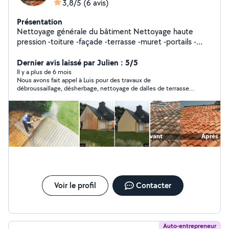
3,8/5
(6 avis)
Présentation
Nettoyage générale du bâtiment Nettoyage haute
pression -toiture -façade -terrasse -muret -portails -
clôture Devis et déplacement gratuit Tarif raisonnable
Dernier avis laissé par Julien : 5/5
pour un travaille rapide et bien fait Merci
Il y a plus de 6 mois
Nous avons fait appel à Luis pour des travaux de
débroussaillage, désherbage, nettoyage de dalles de terrasse
au karcher et réaménagement d’espace vert. Travailleur,
courageux et arrangeant. Je le recommande à tous ??????
Voir le profil
Contacter
Auto-entrepreneur