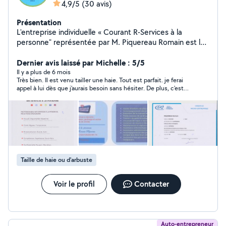
4,9/5
(30 avis)
Présentation
L'entreprise individuelle « Courant R-Services à la
personne" représentée par M. Piquereau Romain est là
pour vous. Jardinier, Garde d'enfants de plus de 3 ans
(âge règlementé par l'Etat pour l'autoentrepreneur
Dernier avis laissé par Michelle : 5/5
Services à la personne agrément simple), Assistant aux
Il y a plus de 6 mois
Très bien. Il est venu tailler une haie. Tout est parfait. je ferai
personnes temporairement invalides L'entreprise «
appel à lui dès que j'aurais besoin sans hésiter. De plus, c'est
Courant R-Services à la personne » c'est : Plusieurs
une personne très sympathique qui ne regarde pas son temps.
prestations au domicile du client particulier, diverses
Je recommande vivement.
professions d'assistance, - Aide dans la vie quotidienne
(ex : travaux ménagers, entretien de la maison,
promenade et soins des animaux) - Services aux familles
(jardinage, garde d'enfants) - Services dans la vie
courante (livraison des courses, accompagnement dans
Taille de haie ou d'arbuste
les déplacements en dehors du domicile)
Voir le profil
Contacter
Auto-entrepreneur