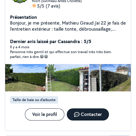
Niort (Surimeau-Antes Cholette)
5/5
(7 avis)
Présentation
Bonjour, je me présente, Mathieu Giraud j'ai 22 je fais de
l'entretien extérieur : taille tonte, débroussaillage,
abattage, entretien de terrain ,terrasse rognage de
souche, création de gazon. Je fais aussi du broyage
Dernier avis laissé par Cassandra : 5/5
terrain taille de haie lamier épareuse ,bois de chauffage
Il y a 4 mois
Personne très gentil et qui effectue son travail très très bien.
je fais ce métier là depuis 6ans j'ai fait 3 ans
parfait, rien à dire.😁😁
d'apprentissage secteur de Niort et les alentours
Taille de haie ou d'arbuste
Voir le profil
Contacter