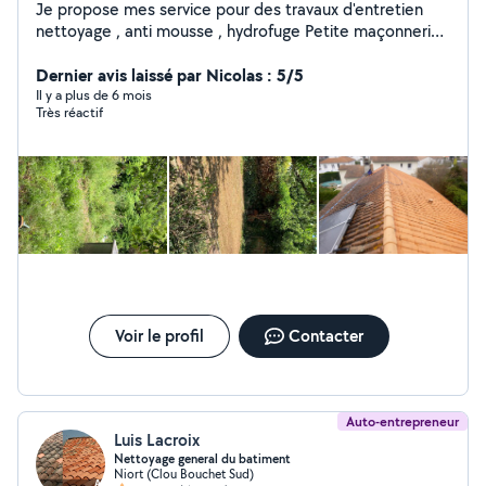
Je propose mes service pour des travaux d'entretien
nettoyage , anti mousse , hydrofuge Petite maçonnerie ,
couverture et petit travaux Nettoyage haute pression
Fin de chantier Toiture Façade Muret Portail Terrasse
Dernier avis laissé par Nicolas : 5/5
Entretien espace vert Taille de hais Tonte de pelouse
Il y a plus de 6 mois
Très réactif
Élagage Évacuation des déchets verts Un travaille bien
fait c'est un client satisfait Déplacement et devis gratuit
Voir le profil
Contacter
Auto-entrepreneur
Luis Lacroix
Nettoyage general du batiment
Niort (Clou Bouchet Sud)