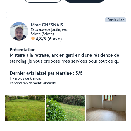
et de tranquillité puisque que vous n'avez aucune
formalité administrative ni contractuelle avec les
intervenants a effectuer, nous nous occupons de tout.
Particulier
Marc CHESNAIS
Tous travaux, jardin, etc..
Sciecq (Sciecq)
4,8/5
(6 avis)
Présentation
Militaire à la retraite, ancien gardien d'une résidence de
standing, je vous propose mes services pour tout ce qui
concerne l'entretien de votre jardin ainsi que vos petits
travaux.
Dernier avis laissé par Martine : 5/5
Il y a plus de 6 mois
Répond rapidement, aimable.