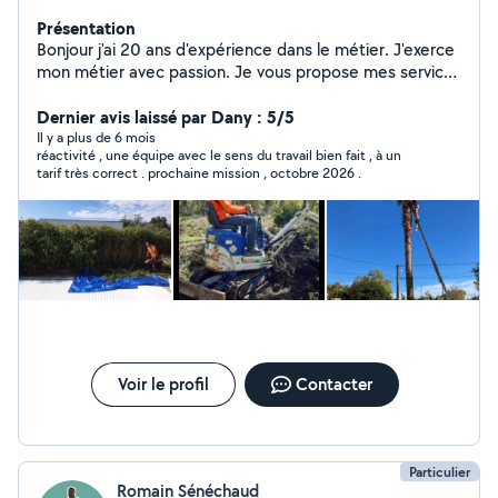
Présentation
Bonjour j'ai 20 ans d'expérience dans le métier. J'exerce
mon métier avec passion. Je vous propose mes services
paysager, création de parc et jardin élagage abattage
d'arbres tonte de pelouse, débroussaillage taille de haie
Dernier avis laissé par Dany : 5/5
taille arbustes terrassement remis à niveau du terrain
Il y a plus de 6 mois
réactivité , une équipe avec le sens du travail bien fait , à un
Assurance professionnelle et Kbis Devis gratuit
tarif très correct . prochaine mission , octobre 2026 .
Intervention rapide
Voir le profil
Contacter
Particulier
Romain Sénéchaud