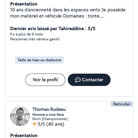
Présentation
10 ans d'ancienneté dans les espaces verts Je possède
mon matériel et véhicule Domaines : tonte,
désherbage, taille, élaguage avec déssouchage Divers :
nettoyage façades et toitures et petits travaux
Dernier avis laissé par Tahireddine : 5/5
Il y a plus de 6 mois
Personnes très sérieux gentil
Taille de haie ou d'arbuste
Voir le profil
Contacter
Particulier
Thomas Rudeau
Homme a tout faire
Niort (Champommier)
5/5
(40 avis)
Présentation