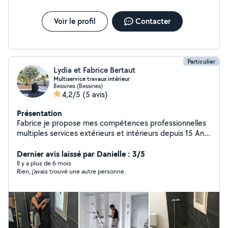
Voir le profil
Contacter
Particulier
Lydia et Fabrice Bertaut
Multiservice travaux intérieur
Bessines (Bessines)
4,2/5
(5 avis)
Présentation
Fabrice je propose mes compétences professionnelles
multiples services extérieurs et intérieurs depuis 15 Ans
chez les particuliers peinture papiers peints carrelage
mur et sols faïence murale Parquet stratifié N'hésitez
Dernier avis laissé par Danielle : 3/5
pas à me contacter pour tout vos besoins maçonnerie
Il y a plus de 6 mois
Rien, j'avais trouvé une autre personne.
terrasse bois composite carrelée ou autre Règlement
CRCESU chèque emploi service Travail soigné et sérieux
Bessines et environs proches Espace vert taille de haies
J'ai mon matériel