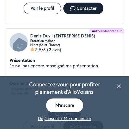
Voir le profil
Contacter
Auto-entrepreneur
Denis Duvil (ENTREPRISE DENIS)
Entretien maison
Niort (Saint-Florent)
2,5/5
(2 avis)
Présentation
Je n'ai pas encore renseigné ma présentation.
Dernier avis laissé par Celine : 4/5
Connectez-vous pour profiter
Il y a plus de 6 mois
pleinement d'AlloVoisins
très réactifs
M'inscrire
Carte
Déjà inscrit ? Me connecter
Voir le profil
Contacter