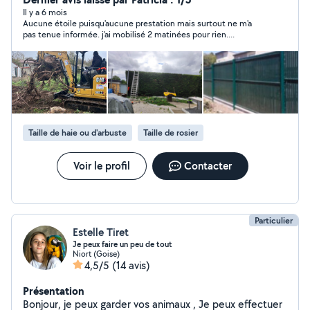
verts délai d'intervention rapide un coup de vent, un
Il y a 6 mois
Aucune étoile puisqu'aucune prestation mais surtout ne m'a
coup d'orage pas de soucis, intervention de nuit avec
pas tenue informée. j'ai mobilisé 2 matinées pour rien....
panneau de signalisation. Cordialement.
Taille de haie ou d'arbuste
Taille de rosier
Voir le profil
Contacter
Particulier
Estelle Tiret
Je peux faire un peu de tout
Niort (Goise)
4,5/5
(14 avis)
Présentation
Bonjour, je peux garder vos animaux , Je peux effectuer