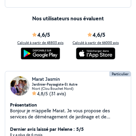
Nos utilisateurs nous évaluent
4,6/5
4,6/5
Calculé à partir de 48803 avis
Calculé à partir de 66000 avis
Particulier
Marat Jasmin
Jardinier-Paysagiste-Et Autre
Niort (Clou Bouchet Nord)
4,8/5
(31 avis)
Présentation
Bonjour je m'appelle Marat. Je vous propose des
services de déménagement de jardinage et de
paysagiste. Toute personne voulant plus de photo
m'écrire en message. Merci
Dernier avis laissé par Helene : 5/5
Il y a plus de 6 mois